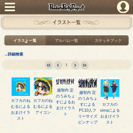
PandoraPartyProject
イラスト一覧
イラスト一覧
アルバム一覧
スケッチブック
→詳細検索
1
« first
‹
next ›
last »
prev
越智内 定
越智内 定
のうみちょ
のうみちょ
カフカのね
カフカのね
すによるお
カフカの
すによる
むるによる
むるによる
まけイラス
simaによる
PC10人フ
おまけイラ
アイコン
ト
おまけイラ
リーサイズ
スト
スト
ピンナップ