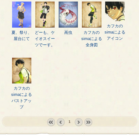
カフカの
simaによる
夏、祭り、
どーも、ケ
鬲虫
カフカの
アイコン
屋台にて
イオスイー
simaによる
ツでーす。
全身図
カフカの
simaによる
バストアッ
プ
1
« first
‹
next ›
last »
prev