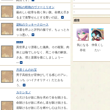
闘法です。
-
-
逆転の棺抱のヴァーミリオン
-
厳めしい紋章を抱く朱い旗。命燃え尽き
るまで進撃せんとする誓いの証。
感情
逆転のラッキークロース
幸運を呼ぶと評判の服です。ちょっとカ
ッコ悪い。
■■■■
気になる
仲良くし
異世界より漂着した儀典。その複製。肉
存在
たい
体とは枷でしかなく、死こそ魂の解放。
さあ、僕と楽園を後にしましょう―
―
月原くんのお宝
男子高校生が背伸びしてる感じのアレ。
えっち（ハイクオリティ）だとおも
う。
カケシモノ
心欠けるが故に熱を求めて命を賭ける。
命賭けるが故に求めし道を駆け抜ける。
道駆けるが故に己を燃やし心は欠ける。