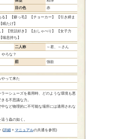
体型
精悼
目の色
赤
る】 【癖っ毛】 【チョーカー】 【引き締ま
【眠たげ】
】 【世話好き】 【おしゃべり】 【女子力
 【喘息持ち】
二人称
～君、～さん
、やろな？
罰
強欲
らやって来た
ーラーシューズを着用時、どのような環境も悪
できる不思議な力。
空中など物理的に不可能な場所には適用されな
を這う蟲の如く。
 (
詳細
+
マニュアル
の共通を参照)