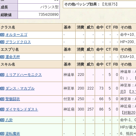
その他パッシブ効果：
【充填75】
バランス型
成長
7354/20890
経験値
クラス名
基本
消費
威力
命中
CT
FB
その他
オルターエゴ
-
-
-
-
-
-
命中+10
グランドクロス
-
-
-
-
-
-
HP+200
エスプリ名
基本
消費
威力
命中
CT
FB
その他
運命天秤
-
-
-
-
-
-
EXA+10
スキル名
基本
消費
威力
命中
CT
FB
その他
神遠単：A
ミリアドハーモニクス
神遠単
220
-
-
5
0
0））、
神至単：A
ダンス・マカブル
神至単
200
222
73
5
0
厄
】【
ス
聖骸闘衣
付至単
250
-
66
5
0
神至単：A
神近扇：A
ダイヤモンドダスト
神近扇
300
257
86
5
0
【
封殺20
八卦
-
-
-
-
-
-
命中-1、C
HPが最
逆転魔術
-
-
-
-
-
-
6、抵抗+