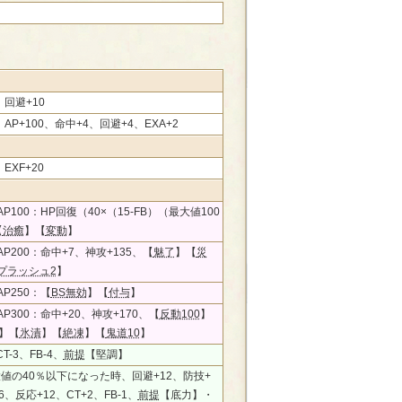
、回避+10
、AP+100、命中+4、回避+4、EXA+2
、EXF+20
P100：HP回復（40×（15-FB）（最大値100
【
治癒
】【
変動
】
P200：命中+7、神攻+135、【
魅了
】【
災
プラッシュ2
】
P250：【
BS無効
】【
付与
】
P300：命中+20、神攻+170、【
反動100
】
】【
氷漬
】【
絶凍
】【
鬼道10
】
T-3、FB-4、
前提
【堅調】
大値の40％以下になった時、回避+12、防技+
6、反応+12、CT+2、FB-1、
前提
【底力】・