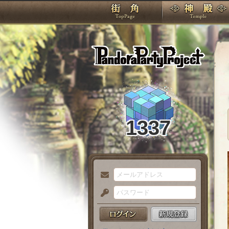
TOP
Pando
1337
メ
ー
パ
ル
ス