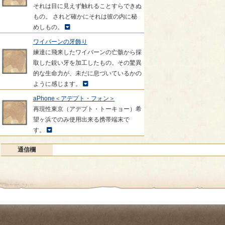
それは目に見えず触れることすらできぬ
もの。 されど確かにそれは彼の内に秘
めしもの。
ワイバーンの牙飾り
練達に飛来したワイバーンの亡骸から採
取した鋭い牙を加工したもの。その驚異
的な生命力が、未だに息づいているかの
ように感じます。
aPhone＜アデプト・フォン＞
再現性東京（アデプト・トーキョー）希
望ヶ浜でのみ使用出来る携帯端末で
す。
通信欄