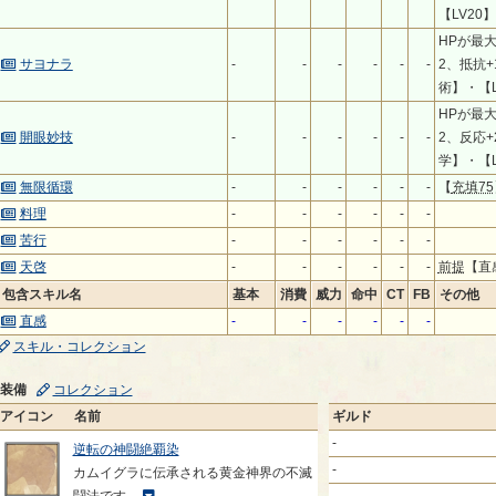
【LV20】
HPが最大
サヨナラ
-
-
-
-
-
-
2、抵抗+
術】・【L
HPが最大
開眼妙技
-
-
-
-
-
-
2、反応+2
学】・【L
無限循環
-
-
-
-
-
-
【
充填75
料理
-
-
-
-
-
-
苦行
-
-
-
-
-
-
天啓
-
-
-
-
-
-
前提
【直
包含スキル名
基本
消費
威力
命中
CT
FB
その他
直感
-
-
-
-
-
-
スキル・コレクション
装備
コレクション
アイコン
名前
ギルド
-
逆転の神闘絶覇染
-
カムイグラに伝承される黄金神界の不滅