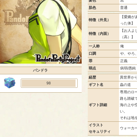
髪色
黒
肌色
普通
【愛嬌があ
特徴（外見）
った体】 
【お人よし
特徴（内面）
（高）】
一人称
俺
口調
や、やろ
2 / 3
罪
正義
弱点
病弱/愚鈍
パンドラ
経歴
異世界か
98
ギフト名
蟲の道
専用のロ
路も踏破
ギフト詳細
海の上や
い。
それは地
イラスト
ウォーカー
セキュリティ