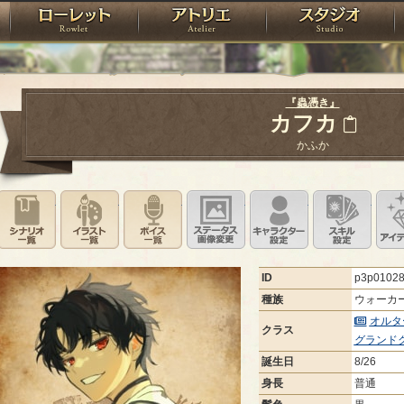
神殿
ローレット
アトリエ
raPartyProject
『蟲憑き』
カフカ
かふか
シナリオ一覧
イラスト一覧
ボイス一覧
ステータス画像変更
キャラクター設
スキ
ID
p3p0102
種族
ウォーカ
オルタ
クラス
グランド
誕生日
8/26
身長
普通