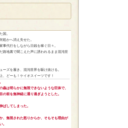
た国。
何処かへ消え失せた。
家事代行をしながら日銭を稼ぐ日々。
だ路地裏で聞こえた声に誘われるまま混沌世
ューズを履き、混沌世界を駆け抜ける。
上、どーも！ケイオスイーツです！
。
の蟲は明らかに無視できないような巨体で、
目の前を無神経に通り過ぎようとした。
伸ばしてしまった。
か、無視された怒りからか、そもそも理由が
い。