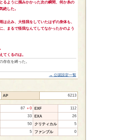
とるように掴みかかった次の瞬間、何か糸の
気絶した。
雨は止み、大怪我をしていたはずの身体も、
に、まるで怪我なんてしてなかったかのよう
。
えてくるのは。
の存在を縛った。
→ 公認設定一覧
2
6213
AP
87
＋0
112
EXF
33
26
EXA
50
5
クリティカル
5
0
ファンブル