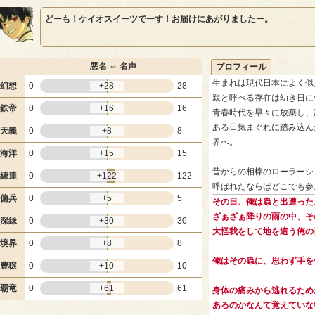
どーも！ケイオスイーツでーす！お届けにあがりましたー。
悪名 ⇔ 名声
プロフィール
生まれは現代日本によく似
幻想
0
+28
28
親と呼べる存在は幼き日に
鉄帝
0
+16
16
青春時代を早々に放棄し、
ある日気まぐれに踏み込ん
天義
0
+8
8
界へ。
海洋
0
+15
15
昔からの相棒のローラーシ
練達
0
+122
122
呼ばれたならばどこでも参
傭兵
0
+5
5
その日、俺は蟲と出遭った
ざぁざぁ降りの雨の中、そ
深緑
0
+30
30
大怪我をして地を這う俺の
境界
0
+8
8
俺はその蟲に、思わず手を
豊穣
0
+10
10
覇竜
0
+61
61
身体の痛みから逃れるため
あるのかなんて覚えていな