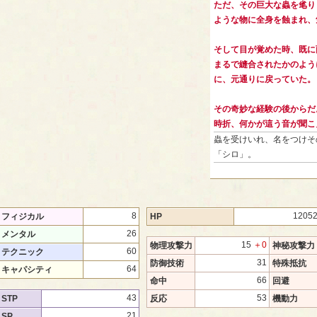
ただ、その巨大な蟲を毟り
ような物に全身を蝕まれ、
そして目が覚めた時、既に
まるで縫合されたかのよう
に、元通りに戻っていた。
その奇妙な経験の後からだ
時折、何かが這う音が聞こ
蟲を受けいれ、名をつけそ
「シロ」。
8
1205
フィジカル
HP
26
メンタル
15
＋0
物理攻撃力
神秘攻撃力
60
テクニック
31
防御技術
特殊抵抗
64
キャパシティ
66
命中
回避
43
53
STP
反応
機動力
21
SP