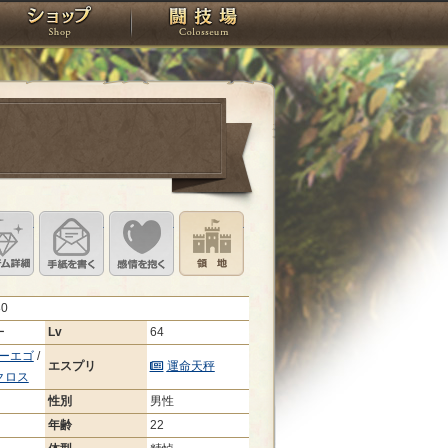
スタジオ
ショップ
闘技場
定
ル設定
アイテム詳細
手紙を書く
このキャラクターに感情を抱く
領地を見る
80
ー
Lv
64
ーエゴ
/
エスプリ
運命天秤
クロス
性別
男性
年齢
22