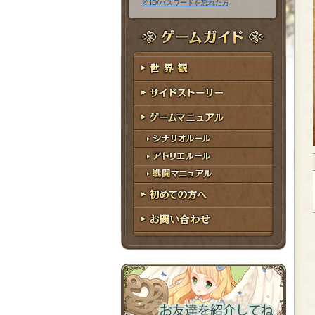
※ ID/パスワードを忘れた方
ア
ワ
ド
ー
レ
ド
ゲームガイド
ス
世界観
サイドストーリー
ゲームマニュアル
シナリオルール
アトリエルール
戦闘マニュアル
初めての方へ
お問い合わせ