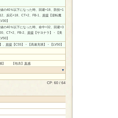
値の40％以下になった時、回避+18、防技+1
12、反応+18、CT+2、FB-1、
前提
【逆転魔
V30】
値の40％以下になった時、命中+32、回避+3
0、CT+2、FB-2、
前提
【サヨナラ】・【美
V50】
】、
前提
【C55】・【高速充填】・【LV50】
感】 【包含】
直感
CP: 60 / 64