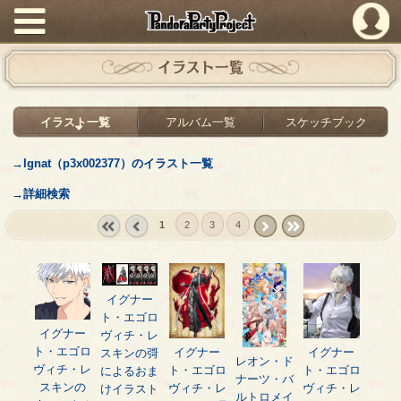
PandoraPartyProject
イラスト一覧
イラスト一覧
アルバム一覧
スケッチブック
→Ignat（p3x002377）のイラスト一覧
→詳細検索
1
2
3
4
« first
‹
next ›
last »
prev
イグナー
ト・エゴロ
イグナー
ヴィチ・レ
ト・エゴロ
イグナー
イグナー
スキンの彁
レオン・ド
ヴィチ・レ
ト・エゴロ
ト・エゴロ
によるおま
ナーツ・バ
スキンの
ヴィチ・レ
ヴィチ・レ
けイラスト
ルトロメイ