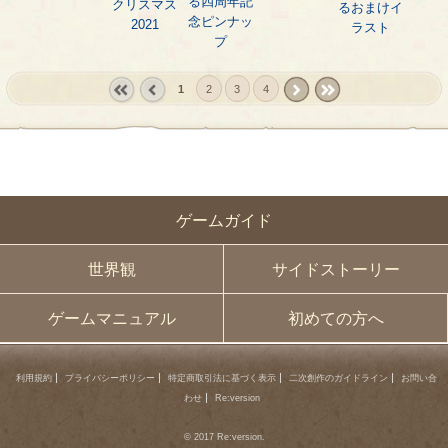
る四周年記
クリスマス
るおまけイ
念ピンナッ
2021
ラスト
プ
1
2
3
4
« first
‹
next ›
last »
prev
ゲームガイド
世界観
サイドストーリー
ゲームマニュアル
初めての方へ
利用規約
プライバシーポリシー
特定商取引法に基づく表示
二次創作のガイドライン
お問い合
わせ
Re:version
© 2017 Re:version.