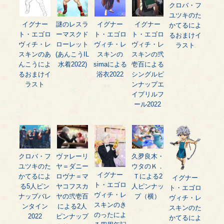
クロバ・フ
ユツキのた
イグナー
謎のレスラ
イグナー
イグナー
かてるによ
ト・エゴロ
ーマスクド
ト・エゴロ
ト・エゴロ
るおまけイ
ヴィチ・レ
ローレット
ヴィチ・レ
ヴィチ・レ
ラスト
スキンのあ
(あんこうIL
スキンの
スキンの弐
んこうによ
水着2022)
simaによる
壱百による
るおまけイ
浴衣2022
シングルピ
ラスト
ンナップエ
イプリルフ
ール2022
クロバ・フ
ヴァレーリ
久夛良木・
ユツキのた
ヤ＝ダニー
ウタのＫ．
イグナー
かてるによ
ロヴナ＝マ
Ｔによる2
イグナー
ト・エゴロ
る5人ピン
ヤコフスカ
人ピンナッ
ト・エゴロ
ヴィチ・レ
ナップバレ
ヤの弐壱百
プ（横）
ヴィチ・レ
スキンのき
ンタイン
による2人
スキンのた
のったによ
2022
ピンナップ
かてるによ