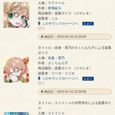
人物：
テアドール
作者：
碧海紘斗
テアドールの碧海紘斗による提案ボイス
- 碧海紘斗
商品種別：提案ボイス （ステレオ）
00:00
提案者：
ニル
/
01:32
このサウンドのページへ
おまけ
3
納品日：2024-02-16 22:30:04
タイトル：佐倉・望乃のさくらもち子による提案
ボイス
人物：
佐倉・望乃
作者：
さくらもち子
佐倉・望乃のさくらもち子による提案ボイス
- さくらもち子
商品種別：提案ボイス （ステレオ）
00:00
提案者：
フーガ・リリオ
/
00:09
このサウンドのページへ
おまけ
2
納品日：2024-01-31 22:30:05
タイトル：ストイシャの水野弥生による提案ボイ
ス
人物：
ストイシャ