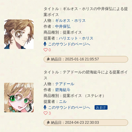
タイトル：ギルオス・ホリスの中井保弘による提
案ボイス
人物：
ギルオス・ホリス
作者：
中井保弘
ギルオス・ホリスの中井保弘による提案ボイス
- 中井保弘
商品種別：提案ボイス
00:00
提案者：
ハリエット・ホリス
/
00:07
このサウンドのページへ
0
納品日：2025-01-16 21:05:57
タイトル：テアドールの碧海紘斗による提案ボイ
ス
人物：
テアドール
作者：
碧海紘斗
テアドールの碧海紘斗による提案ボイス
- 碧海紘斗
商品種別：提案ボイス （ステレオ）
00:00
提案者：
ニル
/
01:28
このサウンドのページへ
おまけ
3
納品日：2024-04-23 22:30:03