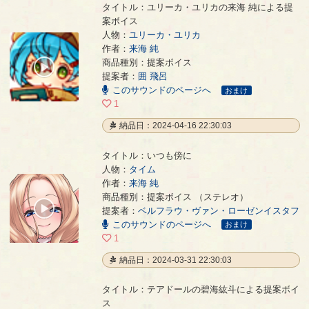
タイトル：ユリーカ・ユリカの来海 純による提
案ボイス
人物：
ユリーカ・ユリカ
作者：
来海 純
ユリーカ・ユリカの来海 純による提案ボイス
- 来海 純
商品種別：提案ボイス
00:00
提案者：
囲 飛呂
/
00:03
このサウンドのページへ
おまけ
1
納品日：2024-04-16 22:30:03
タイトル：いつも傍に
人物：
タイム
作者：
来海 純
いつも傍に
- 来海 純
商品種別：提案ボイス （ステレオ）
00:00
提案者：
ベルフラウ・ヴァン・ローゼンイスタフ
/
このサウンドのページへ
03:20
おまけ
1
納品日：2024-03-31 22:30:03
タイトル：テアドールの碧海紘斗による提案ボイ
ス