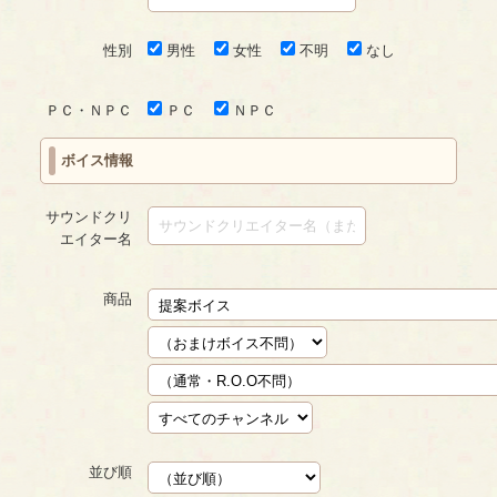
性別
男性
女性
不明
なし
ＰＣ・ＮＰＣ
ＰＣ
ＮＰＣ
ボイス情報
サウンドクリ
エイター名
商品
並び順