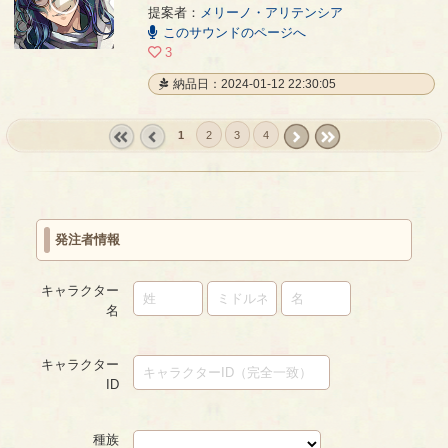
00:00
提案者：
メリーノ・アリテンシア
/
01:04
このサウンドのページへ
3
納品日：2024-01-12 22:30:05
1
2
3
4
« first
‹
next ›
last »
prev
発注者情報
キャラクター
名
キャラクター
ID
種族