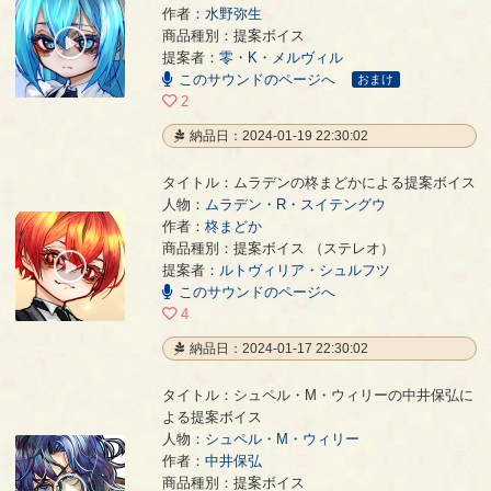
作者：
水野弥生
ストイシャの水野弥生による提案ボイス
- 水野弥生
商品種別：提案ボイス
00:00
提案者：
零・K・メルヴィル
/
00:30
このサウンドのページへ
おまけ
2
納品日：2024-01-19 22:30:02
タイトル：ムラデンの柊まどかによる提案ボイス
人物：
ムラデン・R・スイテングウ
作者：
柊まどか
ムラデンの柊まどかによる提案ボイス
- 柊まどか
商品種別：提案ボイス （ステレオ）
00:00
提案者：
ルトヴィリア・シュルフツ
/
このサウンドのページへ
01:23
4
納品日：2024-01-17 22:30:02
タイトル：シュペル・M・ウィリーの中井保弘に
よる提案ボイス
人物：
シュペル・M・ウィリー
作者：
中井保弘
シュペル・M・ウィリーの中井保弘による提案ボイス
- 中井保弘
商品種別：提案ボイス