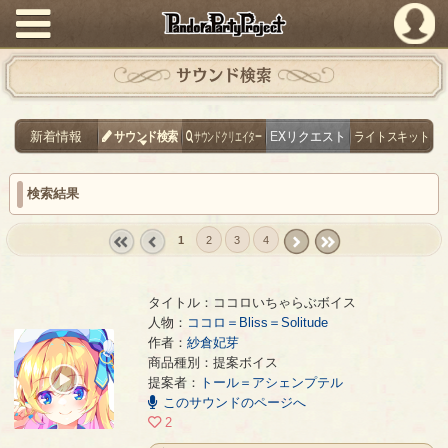
PandoraPartyProject
サウンド検索
新着情報
サウンド検索
サウンドクリエイター
EXリクエスト
ライトスキット
検索結果
1
2
3
4
« first
‹
next ›
last »
prev
タイトル：ココロいちゃらぶボイス
人物：
ココロ＝Bliss＝Solitude
作者：
紗倉妃芽
ココロいちゃらぶボイス
- 紗倉妃芽
商品種別：提案ボイス
00:00
提案者：
トール＝アシェンプテル
/
このサウンドのページへ
00:16
2