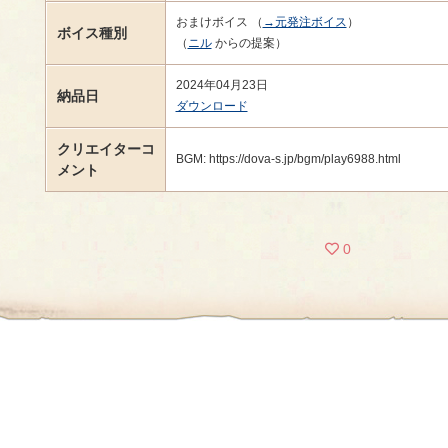
おまけボイス （
→元発注ボイス
）
ボイス種別
（
ニル
からの提案）
2024年04月23日
納品日
ダウンロード
クリエイターコ
BGM: https://dova-s.jp/bgm/play6988.html
メント
0