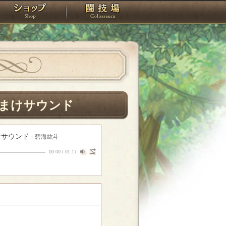
スタジオ
ショップ
闘技場
まけサウンド
けサウンド
- 碧海紘斗
00:00
/
01:17