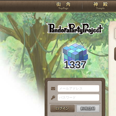
TOP
Pando
1337
メ
ー
パ
ル
ス