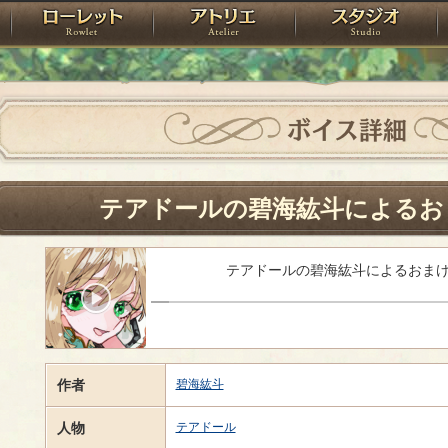
神殿
ローレット
アトリエ
raPartyProject
ボイス詳細
テアドールの碧海紘斗によるお
テアドールの碧海紘斗によるおま
作者
碧海紘斗
人物
テアドール