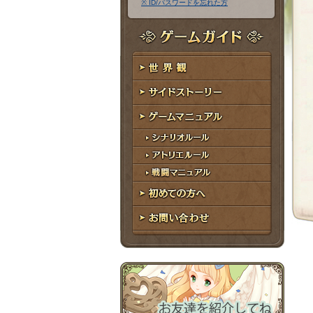
※ ID/パスワードを忘れた方
ア
ワ
ド
ー
レ
ド
ゲームガイド
ス
世界観
サイドストーリー
ゲームマニュアル
シナリオルール
アトリエルール
戦闘マニュアル
初めての方へ
お問い合わせ