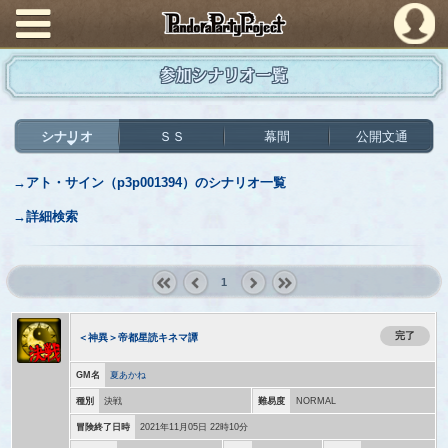
PandoraPartyProject
参加シナリオ一覧
シナリオ
ＳＳ
幕間
公開文通
→アト・サイン（p3p001394）のシナリオ一覧
→詳細検索
1
« first
‹
next ›
last »
prev
完了
＜神異＞帝都星読キネマ譚
GM名
夏あかね
種別
決戦
難易度
NORMAL
冒険終了日時
2021年11月05日 22時10分