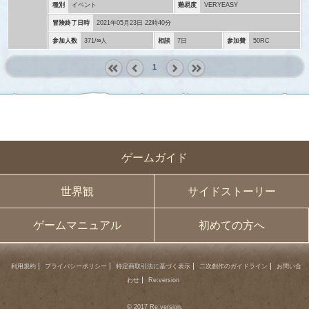
種別
イベント
難易度
VERYEASY
冒険終了日時
2021年05月23日 22時40分
参加人数
371/∞人
相談
7日
参加費
50RC
1
« first
‹
next ›
last »
prev
ゲームガイド
世界観
サイドストーリー
ゲームマニュアル
初めての方へ
利用規約
プライバシーポリシー
特定商取引法に基づく表示
二次創作のガイドライン
お問い合
わせ
Re:version
© 2017 Re:version.