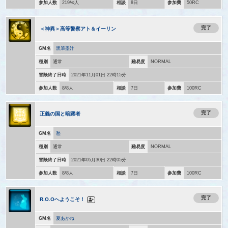
参加人数
219/∞人
相談
8日
参加費
50RC
完了
＜神異＞高等警察アト＆イーリン
GM名
黒筆墨汁
種別
通常
難易度
NORMAL
冒険終了日時
2021年11月01日 22時15分
参加人数
8/8人
相談
7日
参加費
100RC
完了
正義の国と暗躍者
GM名
愁
種別
通常
難易度
NORMAL
冒険終了日時
2021年05月30日 22時05分
参加人数
8/8人
相談
7日
参加費
100RC
完了
R.O.Oへようこそ！
GM名
夏あかね