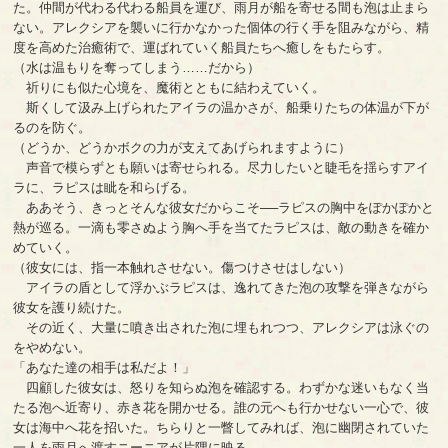
た。仲間が代わる代わる船員を運び、雨月が船を寄せる間も泡は止まら
ない。アレクシアを襲いに行かなかった個体の行く手を阻みながら、精
度を高めた治癒術で、運ばれていく船員たちへ癒しをもたらす。
（水は温もりを奪ってしまう……だから）
祈りにも似た心境を、魔術とともに結わえていく。
斯くして汲み上げられたアイラの温かさが、船乗りたちの体温が下が
るのを防ぐ。
（どうか、どうかボクの力が支えてあげられますように）
声音で模らずとも願いは寄せられる。尽力したいと睫毛を揺らすアイ
ラに、ラピスは眦を和らげる。
ああそう、きっとそんな彼女だからこそ──ラピスの胸中をぽかぽかと
熱が巡る。一滴も零さぬよう胸へ手を当てたラピスは、敵の動きを確か
めていく。
（彼女には、指一本触れさせない。傷つけさせはしない）
アイラの盾として浮かぶラピスは、逸れてきた泡の攻撃を弾きながら
彼女を護り続けた。
その近く、大量に噴き出された泡に埋もれつつ、アレクシアは泳ぐの
をやめない。
「あなた達の相手は私だよ！」
四顧した彼女は、怒りを知らぬ泡を確認する。わずかな迷いもなく当
たる泡へ近寄り、赤き花を開かせる。誰の元へも行かせない一心で、彼
女は海中へ花を招いた。ちらりと一瞥してみれば、泡に幽閉されていた
一人を雨月へ渡すニーニアが片隅に映る。