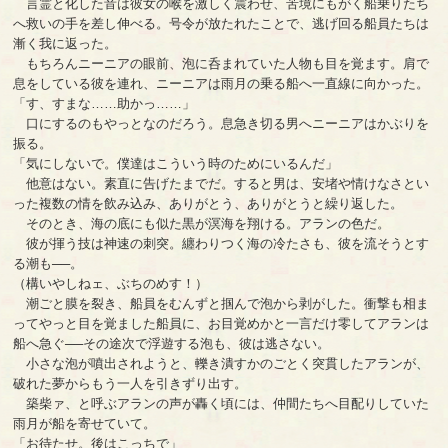
言霊と化した音は彼女の喉を激しく震わせ、苦境にもがく船乗りたち
へ救いの手を差し伸べる。号令が放たれたことで、逃げ回る船員たちは
漸く我に返った。
もちろんニーニアの眼前、泡に呑まれていた人物も目を覚ます。肩で
息をしている彼を連れ、ニーニアは雨月の乗る船へ一直線に向かった。
「す、すまな……助かっ……」
口にするのもやっとなのだろう。息急き切る男へニーニアはかぶりを
振る。
「気にしないで。僕達はこういう時のためにいるんだ」
他意はない。素直に告げたまでだ。すると男は、安堵や情けなさとい
った複数の情を飲み込み、ありがとう、ありがとうと繰り返した。
そのとき、海の底にも似た黒が溟海を翔ける。アランの色だ。
彼が揮う技は神速の刺突。纏わりつく海の冷たさも、彼を流そうとす
る潮も──。
（構いやしねェ、ぶちのめす！）
潮ごと膜を裂き、船員をむんずと掴んで泡から剥がした。衝撃も相ま
ってやっと目を覚ました船員に、お目覚めかと一言だけ零してアランは
船へ急ぐ──その途次で浮遊する泡も、彼は逃さない。
小さな泡が噴出されようと、轢き潰すかのごとく突貫したアランが、
破れた夢からもう一人を引きずり出す。
築柴ァ、と呼ぶアランの声が轟く頃には、仲間たちへ目配りしていた
雨月が船を寄せていて。
「お待たせ。後はこっちで」