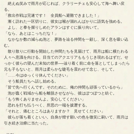
絶えぬ笑みで雨月が応じれば、クラリーチェも安心して海へ舞い戻
る。
「救出作戦は完遂です！ 全員船へ避難できました！」
漸く訪れた一区切りに、彼女は喉が涸れんばかりに語気を強める。
よし、と拳を握りしめたアランはすぐに振り向いて。
「なら、あとはこっちだな！」
なかなか数の減らぬ泡と、夢路を辿る仲間を一顧し、深く息を吸い込
む。
散り散りに行動を開始した仲間たちを見届けて、雨月は船に横たわる
人々へ意識を向ける。目当てのアクエリアももうじき現れるはずだ。せ
っかく彼らの望んだ未知の世界──辿り着く前に命を落としてしまったら
元も子もないと、雨月は柔らかな睫毛を震わせて念じ、そして。
「……今はゆっくり休んでください」
そう船員たちへ話し始める。
「皆で先へ行くんです。そのために、俺の仲間も頑張っているから」
泡が蠢く戦域から船を離脱させながら、彼はぽつぽつと紡ぐ。
「もう怖くありませんよ。安心してください」
恐れを打ち払うべく、所思の一端を披瀝する。
「それと、痛むところはありますか？ 見せてください」
彼らが落ち着くといい。自身が燈す願いの色を微笑に刷いて、雨月は
引き続き治療に当たった。