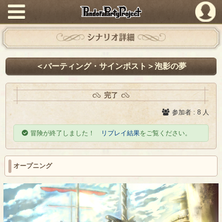
PandoraPartyProject
シナリオ詳細
＜バーティング・サインポスト＞泡影の夢
完了
参加者 : 8 人
冒険が終了しました！
リプレイ結果
をご覧ください。
オープニング