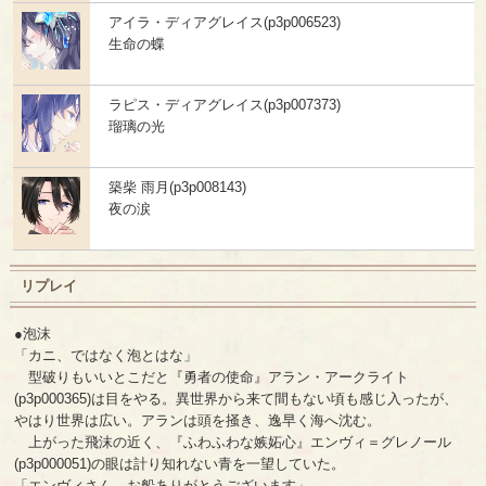
アイラ・ディアグレイス(p3p006523)
生命の蝶
ラピス・ディアグレイス(p3p007373)
瑠璃の光
築柴 雨月(p3p008143)
夜の涙
リプレイ
●泡沫
「カニ、ではなく泡とはな」
型破りもいいとこだと『勇者の使命』アラン・アークライト
(p3p000365)は目をやる。異世界から来て間もない頃も感じ入ったが、
やはり世界は広い。アランは頭を掻き、逸早く海へ沈む。
上がった飛沫の近く、『ふわふわな嫉妬心』エンヴィ＝グレノール
(p3p000051)の眼は計り知れない青を一望していた。
「エンヴィさん。お船ありがとうございます」