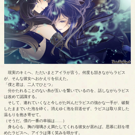
現実のキミへ、ただいまとアイラが言う。何度も頷きながらラピス
が、そんな彼女へおかえりを伝えた。
「僕と君は、二人でひとつ」
分かたれることのない糸が互いを繋いでいるのを、話しながらラピス
は改めて認識する。
そして、連れていくなと今しがた叫んだラピスの強かな一手が、破裂
したままでいた泡を砕く。消えゆく泡を目送せず、ラピスは取り戻した
温もりを抱き寄せて。
（そうだ。僕の一番の幸福は……）
身も心も、胸の瑠璃さえ満たしてくれる彼女が居れば。思慕に顔を埋
めたラピスへ、アイラは薄く笑みを咲かす。