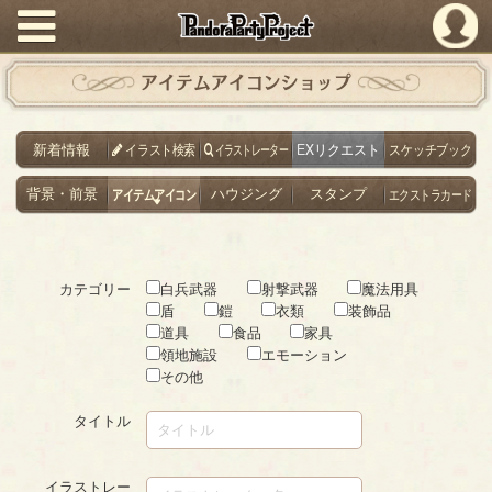
PandoraPartyProject
アイテムアイコンショップ
新着情報
イラスト検索
イラストレーター
EXリクエスト
スケッチブック
背景・前景
アイテムアイコン
ハウジング
スタンプ
エクストラカード
カテゴリー
白兵武器
射撃武器
魔法用具
盾
鎧
衣類
装飾品
道具
食品
家具
領地施設
エモーション
その他
タイトル
イラストレー