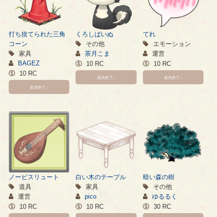
打ち捨てられた三角
くろしばいぬ
てれ
コーン
その他
エモーション
家具
茶月こま
運営
BAGEZ
10 RC
10 RC
10 RC
販売終了:-
販売終了:-
販売終了:-
ノービスリュート
白い木のテーブル
暗い森の樹
道具
家具
その他
運営
pico
ゆるるく
10 RC
10 RC
30 RC