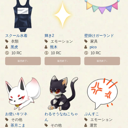
スクール水着
輝き2
壁掛けガーランド
衣類
エモーション
家具
黑虎
熊木
pico
10 RC
10 RC
10 RC
販売終了:-
販売終了:-
販売終了:-
お使いキツネ
わるそうなねこちゃ
ぷんすこ
その他
ん
エモーション
茶月こま
その他
運営