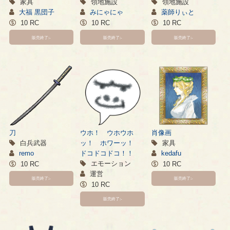
家具
領地施設
領地施設
大福 黒団子
みにゃにゃ
薬師りぃと
10 RC
10 RC
10 RC
販売終了:-
販売終了:-
販売終了:-
刀
ウホ！ ウホウホ
肖像画
白兵武器
ッ！ ホワーッ！
家具
remo
ドコドコドコ！！
kedafu
エモーション
10 RC
10 RC
運営
販売終了:-
販売終了:-
10 RC
販売終了:-