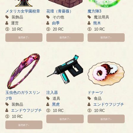
メタリカ女学園校章
花壇（青薔薇）
魔方陣3
装飾品
その他
魔法用具
運営
由季
熊木
10 RC
20 RC
10 RC
販売終了:-
販売終了:-
販売終了:-
玉虫色のガラスリン
注入器
ドナーツ
グB
道具
食品
装飾品
黑虎
エンドウフジブチ
エンドウフジブチ
10 RC
10 RC
10 RC
販売終了:-
販売終了:-
販売終了:-