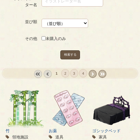
ター名
並び順
その他
未購入のみ
検索する
1
2
3
4
« first
‹
next ›
last »
prev
竹
お薬
ゴシックベッド
領地施設
道具
家具