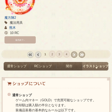
魔方陣2
魔法用具
熊木
10 RC
販売終了:-
1
2
3
4
« first
‹
next ›
last »
prev
通常ショップ
RCショップ
闇市
イラストショップ
通常ショップ
ゲーム内マネー（GOLD）で売買可能なショップです。
売却額は購入額の半分となります。
装備品装着の基本的なルールは以下です。