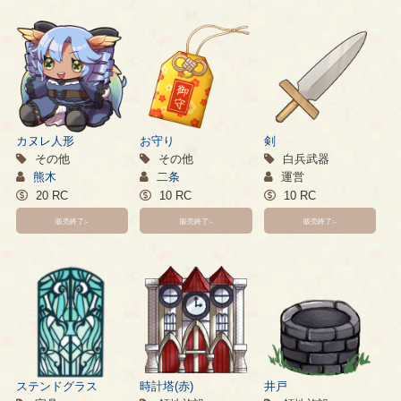
カヌレ人形
お守り
剣
その他
その他
白兵武器
熊木
二条
運営
20 RC
10 RC
10 RC
販売終了:-
販売終了:-
販売終了:-
ステンドグラス
時計塔(赤)
井戸