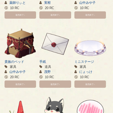
薬師りぃと
実柑
山中みや子
10 RC
20 RC
10 RC
販売終了:-
販売終了:-
販売終了:-
貴族のベッド
手紙
ミニステージ
家具
道具
家具
山中みや子
茂野
にょっけ
20 RC
10 RC
10 RC
販売終了:-
販売終了:-
販売終了:-