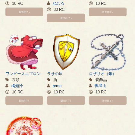
ねむる
10 RC
10 RC
30 RC
販売終了:-
販売終了:-
販売終了:-
ワンピースエプロン
ラサの盾
ロザリオ（銀）
衣類
盾
装飾品
橘知怜
remo
鴨澤由
10 RC
10 RC
10 RC
販売終了:-
販売終了:-
販売終了:-