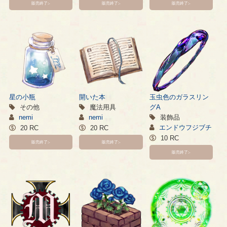
販売終了:-
販売終了:-
販売終了:-
星の小瓶
開いた本
玉虫色のガラスリン
その他
魔法用具
グA
nemi
nemi
装飾品
エンドウフジブチ
20 RC
20 RC
10 RC
販売終了:-
販売終了:-
販売終了:-