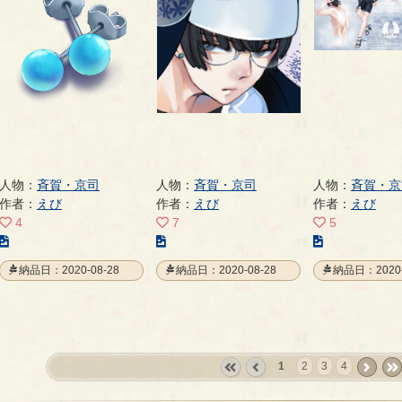
ペ
ー
ー
ー
ジ
ジ
ジ
人物：
斉賀・京司
人物：
斉賀・京司
人物：
斉賀・京
作者：
えび
作者：
えび
作者：
えび
4
7
5
こ
こ
こ
の
の
の
納品日：2020-08-28
納品日：2020-08-28
納品日：2020-
イ
イ
イ
ラ
ラ
ラ
ス
ス
ス
ト
ト
ト
の
の
の
1
2
3
4
ペ
ペ
ペ
«
‹
next
last
ー
ー
ー