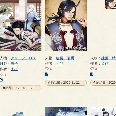
ペ
の
の
ー
ペ
ペ
ジ
ー
ー
ジ
ジ
人物：
グリーフ・ロス
人物：
建葉・晴明
人物：
建葉・晴
只野・黒子
作者：
えび
作者：
えび
作者：
えび
4
4
こ
こ
9
こ
の
の
納品日：2020-11-21
納品日：2020-
の
イ
イ
納品日：2020-11-23
イ
ラ
ラ
ラ
ス
ス
ス
ト
ト
ト
の
の
の
ペ
ペ