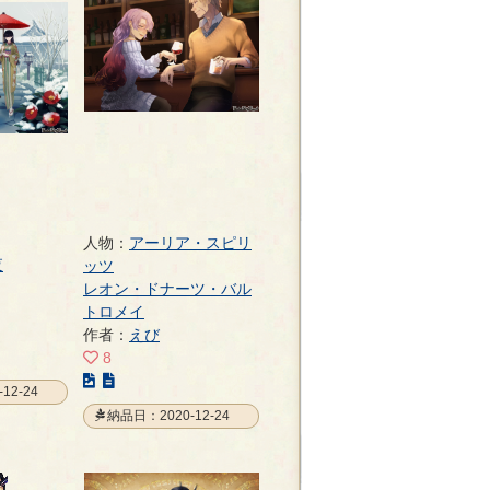
人物：
アーリア・スピリ
夜
ッツ
レオン・ドナーツ・バル
トロメイ
作者：
えび
8
こ
12-24
の
納品日：2020-12-24
イ
ラ
ス