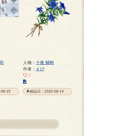
ー
ジ
司
人物：
十夜 蜻蛉
作者：
えび
7
こ
の
08-25
納品日：2020-08-14
イ
ラ
ス
ト
の
ペ
ー