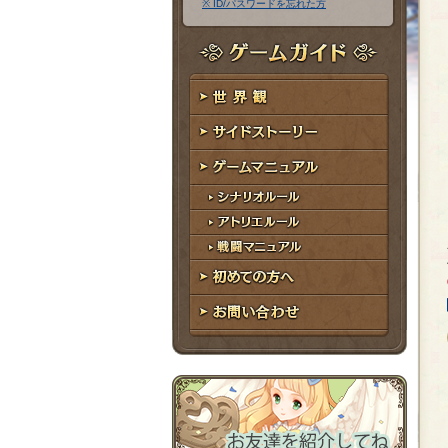
※ ID/パスワードを忘れた方
ア
ワ
ド
ー
レ
ド
ゲームガイド
ス
世界観
サイドストーリー
ゲームマニュアル
シナリオルール
アトリエルール
戦闘マニュアル
初めての方へ
お問い合わせ