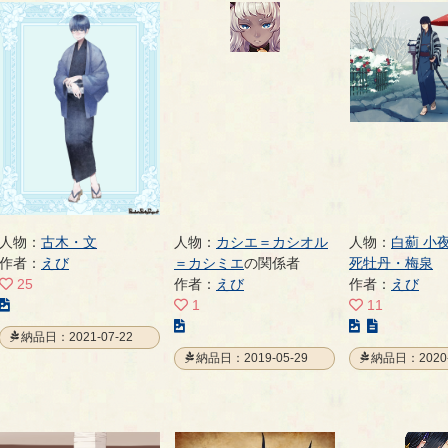
人物：
古木・文
人物：
カシエ＝カシオル
人物：
白薊 小
作者：
えび
＝カシミエ
の関係者
死牡丹・梅泉
25
作者：
えび
作者：
えび
こ
1
11
の
こ
こ
納品日：2021-07-22
イ
の
の
納品日：2019-05-29
納品日：2020-
ラ
イ
イ
ス
ラ
ラ
ト
ス
ス
の
ト
ト