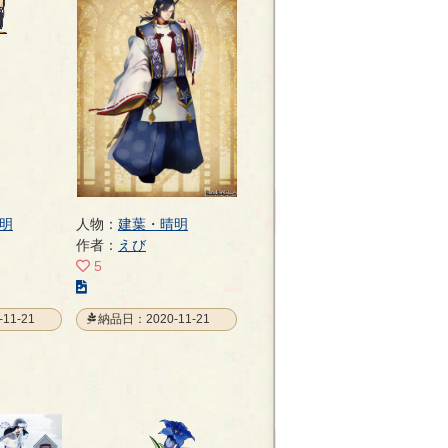
ト
の
ペ
ー
ジ
明
人物：
建葉・晴明
作者：
えび
5
こ
の
11-21
納品日：2020-11-21
イ
ラ
ス
ト
の
ペ