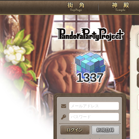
TOP
Pando
1337
メ
ー
パ
ル
ス