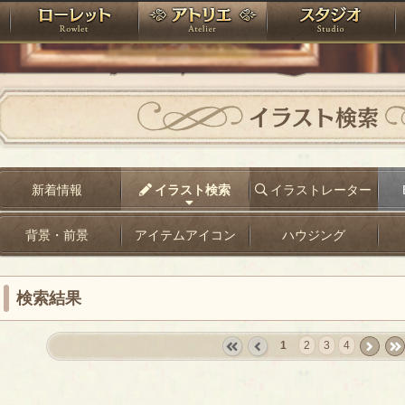
神殿
ローレット
アトリエ
raPartyProject
イラスト検索
新着情報
イラスト検索
イラストレーター
背景・前景
アイテムアイコン
ハウジング
検索結果
1
2
3
4
«
‹
next
last
first
prev
›
»