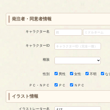
first
prev
›
»
ジ
ジ
ジ
発注者・同意者情報
キャラクター名
キャラクターID
種族
性別
男性
女性
不明
な
ＰＣ・ＮＰＣ
ＰＣ
ＮＰＣ
イラスト情報
イラストレーター名