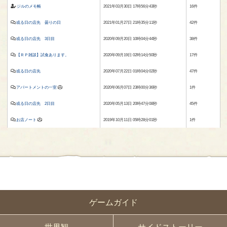
ジルのメモ帳
2021年03月30日 17時56分43秒
16件
或る日の店先 曇りの日
2021年01月27日 21時35分11秒
42件
或る日の店先 3日目
2020年09月20日 10時04分44秒
38件
【ＲＰ雑談】試食あります。
2020年09月19日 02時14分50秒
17件
或る日の店先
2020年07月22日 01時04分02秒
47件
アパートメントの一室
2020年06月07日 23時00分36秒
1件
或る日の店先 2日目
2020年05月13日 20時47分08秒
45件
お店ノート
2019年10月11日 05時28分01秒
1件
ゲームガイド