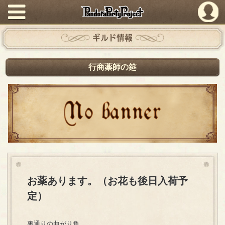
PandoraPartyProject
ギルド情報
行商薬師の筵
お薬あります。（お花も後日入荷予
定）
裏通りの曲がり角。