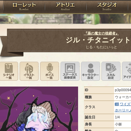
神殿
ローレット
アトリエ
raPartyProject
『薬の魔女の後継者』
ジル・チタニイッ
じる・ちたにいっと
シナリオ一覧
イラスト一覧
ボイス一覧
ステータス画像変更
キャラクター設
スキ
ID
p3p0009
種族
ウォーカ
ワイズ
クラス
ホーリー
誕生日
1/4
身長
小躯