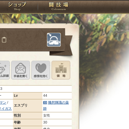
スタジオ
ショップ
闘技場
ト
定
ル設定
アイテム詳細
手紙を書く
このキャラクターに感情を抱く
領地を見る
43
ー
Lv
44
マン
/
幾想輝識の薬
エスプリ
メイガス
師
性別
女性
年齢
30