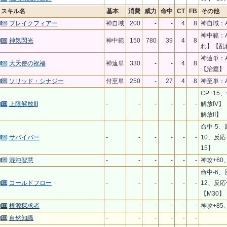
スキル名
基本
消費
威力
命中
CT
FB
その他
ブレイクフィアー
神自域
200
-
-
4
8
神自域：A
神中範：A
神気閃光
神中範
150
780
39
4
8
れ
】【
乱
神遠単：A
大天使の祝福
神遠単
330
-
-
4
8
【
治癒
】
ソリッド・シナジー
付至単
250
-
27
4
8
神至単：A
CP+15
上限解放III
-
-
-
-
-
-
解放IV
解放II】
命中-5、
サバイバー
-
-
-
-
-
-
10、反応+
15】
混沌智慧
-
-
-
-
-
-
神攻+60
命中-6、
コールドフロー
-
-
-
-
-
-
12、反応+
【M30】
根源探求者
-
-
-
-
-
-
神攻+85
自然知識
-
-
-
-
-
-