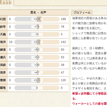
悪名 ⇔ 名声
プロフィール
滋養強壮の恩寵がある角を
幻想
0
+199
199
その能力故に故郷を焼かれ
鉄帝
0
+78
78
唯一無傷で生き延びた。
ショックで無意識に記憶を
天義
0
+5
5
成長にも影響が出ていたが
海洋
10
+132
142
薬師として、日々研鑽中。
練達
0
+50
50
命の巡りを識り、恩恵を齎
傭兵
0
+53
53
商売人としては善良過ぎる
食費は何とか賄えているが
深緑
0
+39
39
ぴいぴい言いながら帳尻を
境界
0
+47
47
はらぺこ。やせの大食い。
豊穣
0
+120
120
金とか銀とか装飾品が好き
覇竜
0
0
0
アオザイを着回す為に、さ
希望ヶ浜学園にて小等部及
る。
ウォーカーとしての姿を隠