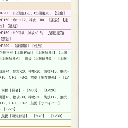
P200：
HP回復120
、
BS回復70
、【
治癒
】
P150：命中+12、神攻+180、【
不殺
】【
痺
れ
】【
識別
】
P150：HP回復（神攻×1.5）、
BS回復70
、
【
変動
】
P250：【
能率50
】【
付与
】
、併用不可【上限解放I】【上限解放II】【上限
】【上限解放V】、
前提
【上限解放I】・【上限
回避+4、物攻-20、神攻-20、防技+10、抵抗+
10、CT-1、FB-2、
前提
【生存優先】・【LV
、
前提
【賢者】・【M30】・【LV20】
回避+8、物攻-30、神攻-30、防技+12、抵抗+
12、CT-1、FB-2、
前提
【サバイバー】・
・【LV25】
、
前提
【混沌智慧】・【M40】・【LV30】