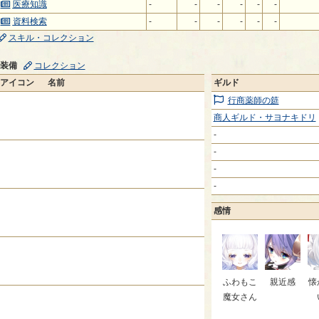
医療知識
-
-
-
-
-
-
資料検索
-
-
-
-
-
-
スキル・コレクション
装備
コレクション
アイコン
名前
ギルド
行商薬師の筵
商人ギルド・サヨナキドリ
-
-
-
-
感情
ふわもこ
親近感
懐
魔女さん