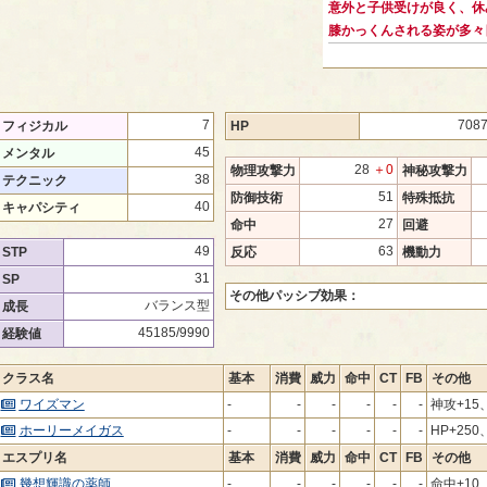
意外と子供受けが良く、休
膝かっくんされる姿が多々
7
708
フィジカル
HP
45
メンタル
28
＋0
物理攻撃力
神秘攻撃力
38
テクニック
51
防御技術
特殊抵抗
40
キャパシティ
27
命中
回避
49
63
STP
反応
機動力
31
SP
その他パッシブ効果：
バランス型
成長
45185/9990
経験値
クラス名
基本
消費
威力
命中
CT
FB
その他
ワイズマン
-
-
-
-
-
-
神攻+15、
ホーリーメイガス
-
-
-
-
-
-
HP+250
エスプリ名
基本
消費
威力
命中
CT
FB
その他
幾想輝識の薬師
-
-
-
-
-
-
命中+10