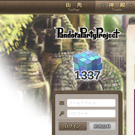
TOP
Pando
1337
メ
ー
パ
ル
ス