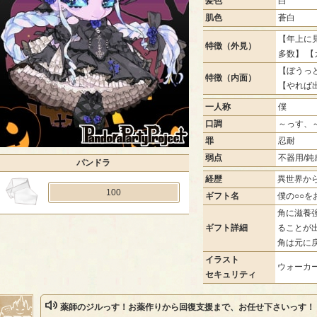
髪色
白
肌色
蒼白
【年上に見
特徴（外見）
多数】 【
【ぼうっ
特徴（内面）
【やれば
一人称
僕
口調
～っす、
罪
忍耐
弱点
不器用/鈍
パンドラ
経歴
異世界か
100
ギフト名
僕の○○を
角に滋養
ギフト詳細
ることが
角は元に
イラスト
ウォーカー
セキュリティ
薬師のジルっす！お薬作りから回復支援まで、お任せ下さいっす！