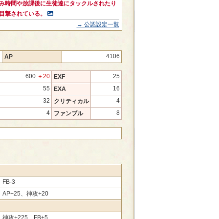
み時間や放課後に生徒達にタックルされたり
目撃されている。
→ 公認設定一覧
7
4106
AP
600
＋20
25
EXF
55
16
EXA
32
4
クリティカル
4
8
ファンブル
FB-3
、AP+25、神攻+20
、神攻+225、FB+5