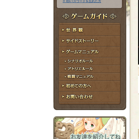
※ ID/パスワードを忘れた方
ア
ワ
ド
ー
レ
ド
ゲームガイド
ス
世界観
サイドストーリー
ゲームマニュアル
シナリオルール
アトリエルール
戦闘マニュアル
初めての方へ
お問い合わせ