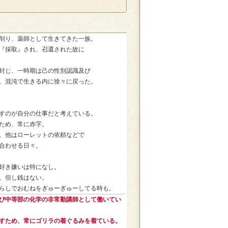
削り、薬師として生きてきた一族。
『採取』され、召還された故に
封じ、一時期は己の性別認識及び
、混沌で生きる内に徐々に戻った。
すのが自分の仕事だと考えている。
ため、常に赤字。
、他はローレットの依頼などで
合わせる日々。
好き嫌いは特になし。
。但し銭はない。
らしでおむねをぎゅーぎゅーしてる時も。
び中等部の化学の非常勤講師として働いてい
すため、常にゴリラの着ぐるみを着ている。