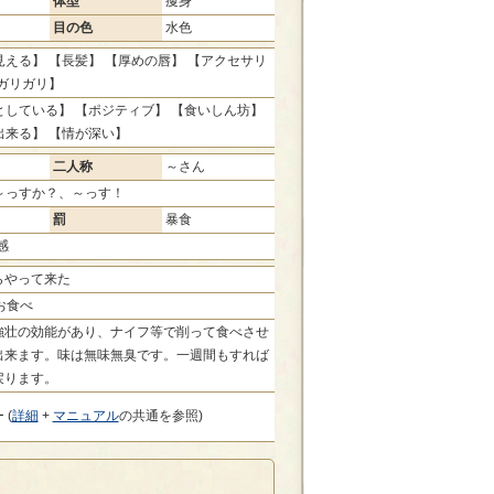
体型
痩身
目の色
水色
える】 【長髪】 【厚めの唇】 【アクセサリ
ガリガリ】
としている】 【ポジティブ】 【食いしん坊】
出来る】 【情が深い】
二人称
～さん
～っすか？、～っす！
罰
暴食
感
らやって来た
お食べ
強壮の効能があり、ナイフ等で削って食べさせ
出来ます。味は無味無臭です。一週間もすれば
戻ります。
 (
詳細
+
マニュアル
の共通を参照)