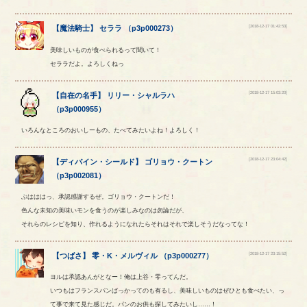
[2018-12-17 01:42:53]
【
魔法騎士
】
セララ
（
p3p000273
）
美味しいものが食べられるって聞いて！
セララだよ。よろしくねっ
[2018-12-17 15:03:20]
【
自在の名手
】
リリー
・
シャルラハ
（
p3p000955
）
いろんなところのおいしーもの、たべてみたいよね！よろしく！
[2018-12-17 23:04:42]
【
ディバイン・シールド
】
ゴリョウ
・
クートン
（
p3p002081
）
ぶはははっ、承認感謝するぜ。ゴリョウ・クートンだ！
色んな未知の美味いモンを食うのが楽しみなのは勿論だが、
それらのレシピを知り、作れるようになれたらそれはそれで楽しそうだなってな！
[2018-12-17 23:15:52]
【
つばさ
】
零
・
K
・
メルヴィル
（
p3p000277
）
ヨルは承認あんがとなー！俺は上谷・零ってんだ。
いつもはフランスパンばっかってのも有るし、美味しいものはぜひとも食べたい、っ
て事で来て見た感じだ。パンのお供も探してみたいし……！