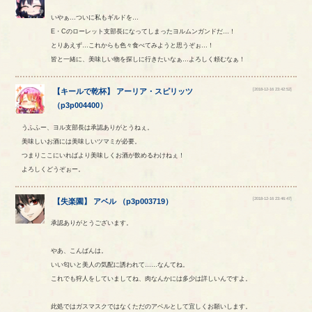
いやぁ…ついに私もギルドを…
E・Cのローレット支部長になってしまったヨルムンガンドだ…！
とりあえず…これからも色々食べてみようと思うぞぉ…！
皆と一緒に、美味しい物を探しに行きたいなぁ…よろしく頼むなぁ！
[2018-12-16 23:42:52]
【
キールで乾杯
】
アーリア
・
スピリッツ
（
p3p004400
）
うふふー、ヨル支部長は承認ありがとうねぇ。
美味しいお酒には美味しいツマミが必要。
つまりここにいればより美味しくお酒が飲めるわけねぇ！
よろしくどうぞぉー。
[2018-12-16 23:46:47]
【
失楽園
】
アベル
（
p3p003719
）
承認ありがとうございます。
やあ、こんばんは。
いい匂いと美人の気配に誘われて……なんてね。
これでも狩人をしていましてね、肉なんかには多少は詳しいんですよ。
此処ではガスマスクではなくただのアベルとして宜しくお願いします。