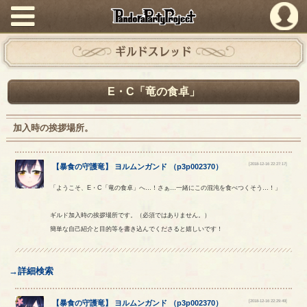
PandoraPartyProject
ギルドスレッド
E・C「竜の食卓」
加入時の挨拶場所。
[2018-12-16 22:27:17]
【
暴食の守護竜
】
ヨルムンガンド
（
p3p002370
）
「ようこそ、E・C「竜の食卓」へ…！さぁ…一緒にこの混沌を食べつくそう…！」
ギルド加入時の挨拶場所です。（必須ではありません。）
簡単な自己紹介と目的等を書き込んでくださると嬉しいです！
→詳細検索
[2018-12-16 22:29:49]
【
暴食の守護竜
】
ヨルムンガンド
（
p3p002370
）