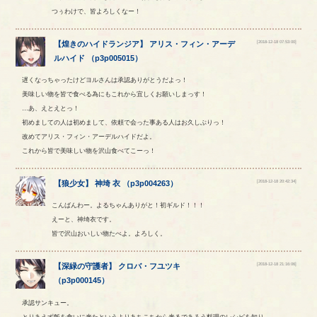
つぅわけで、皆よろしくなー！
[2018-12-18 07:53:00]
【
煌きのハイドランジア
】
アリス
・
フィン
・
アーデ
ルハイド
（
p3p005015
）
遅くなっちゃったけどヨルさんは承認ありがとうだよっ！
美味しい物を皆で食べる為にもこれから宜しくお願いしまっす！
…あ、えとえとっ！
初めましての人は初めまして、依頼で会った事ある人はお久しぶりっ！
改めてアリス・フィン・アーデルハイドだよ。
これから皆で美味しい物を沢山食べてこーっ！
[2018-12-18 20:42:34]
【
狼少女
】
神埼
衣
（
p3p004263
）
こんばんわー。よるちゃんありがと！初ギルド！！！
えーと、神埼衣です。
皆で沢山おいしい物たべよ。よろしく。
[2018-12-18 21:16:06]
【
深緑の守護者
】
クロバ
・
フユツキ
（
p3p000145
）
承認サンキュー。
とりあえず飯を食いに来たというよりあちこちから来るであろう料理のレシピを知り