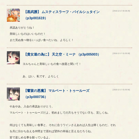
[2018-12-17 00:38:29]
【
黒武護
】
ムスティスラーフ
・
バイルシュタイン
（
p3p001619
）
承認ありがとうね！
美味しいものはいいものだ！
まだ見ぬ食べ物をいっぱい食べたいね、よろしく！
[2018-12-17 01:05:08]
【
貴女達の為に
】
天之空
・
ミーナ
（
p3p005003
）
ヨルちゃんと美味しいもの食べ放題と聞いて！
あ、はい。私です。よろしく
[2018-12-17 01:05:56]
【
饗宴の悪魔
】
マルベート
・
トゥールーズ
（
p3p000736
）
やあやあ、入会の承認ありがとう。
マルベート・トゥールーズだよ。初めましての方もそうでない方も、宜しくね。
何はなくても美味しい食事と、それに合うワインさえあれば人生は輝くものだ。それ
を共に分かち合える仲間まで居れば望外の幸福と言えるだろうね。
皆で楽しめる事を願っているよ。