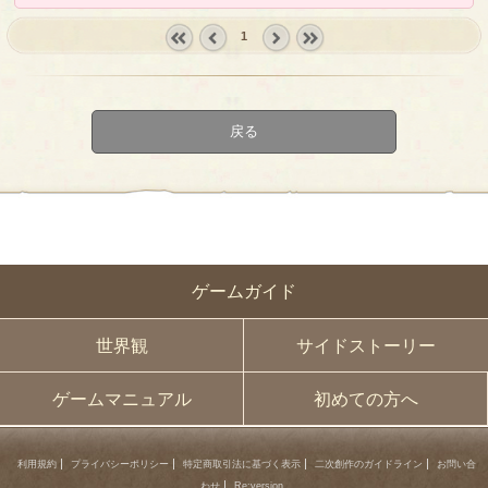
1
« first
‹
next ›
last »
prev
戻る
ゲームガイド
世界観
サイドストーリー
ゲームマニュアル
初めての方へ
利用規約
プライバシーポリシー
特定商取引法に基づく表示
二次創作のガイドライン
お問い合
わせ
Re:version