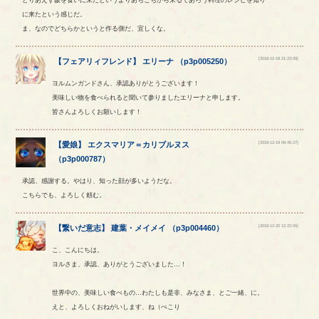
に来たという感じだ。
ま、なのでどちらかというと作る側だ、宜しくな。
[2018-12-18 21:23:09]
【
フェアリィフレンド
】
エリーナ
（
p3p005250
）
ヨルムンガンドさん、承認ありがとうございます！
美味しい物を食べられると聞いて参りましたエリーナと申します。
皆さんよろしくお願いします！
[2018-12-19 06:45:27]
【
愛娘
】
エクスマリア
＝
カリブルヌス
（
p3p000787
）
承認、感謝する。やはり、知った顔が多いようだな。
こちらでも、よろしく頼む。
[2018-12-20 12:22:55]
【
繋いだ意志
】
建葉
・
メイメイ
（
p3p004460
）
こ、こんにちは。
ヨルさま、承認、ありがとうございました…！
世界中の、美味しい食べもの…わたしも是非、みなさま、とご一緒、に。
えと、よろしくおねがいします、ね（ぺこり