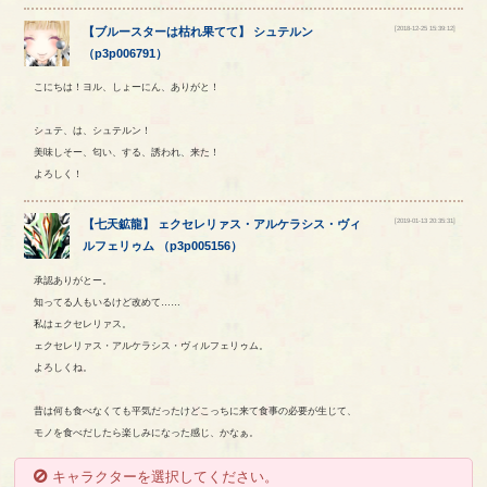
[2018-12-25 15:39:12]
【
ブルースターは枯れ果てて
】
シュテルン
（
p3p006791
）
こにちは！ヨル、しょーにん、ありがと！
シュテ、は、シュテルン！
美味しそー、匂い、する、誘われ、来た！
よろしく！
[2019-01-13 20:35:31]
【
七天鉱龍
】
ェクセレリァス
・
アルケラシス
・
ヴィ
ルフェリゥム
（
p3p005156
）
承認ありがとー。
知ってる人もいるけど改めて……
私はェクセレリァス。
ェクセレリァス・アルケラシス・ヴィルフェリゥム。
よろしくね。
昔は何も食べなくても平気だったけどこっちに来て食事の必要が生じて、
モノを食べだしたら楽しみになった感じ、かなぁ。
キャラクターを選択してください。