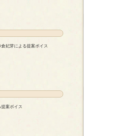
柊まどか
紗倉妃芽による提案ボイス
提案ボイス
- 紗倉妃芽
る提案ボイス
柊まどか