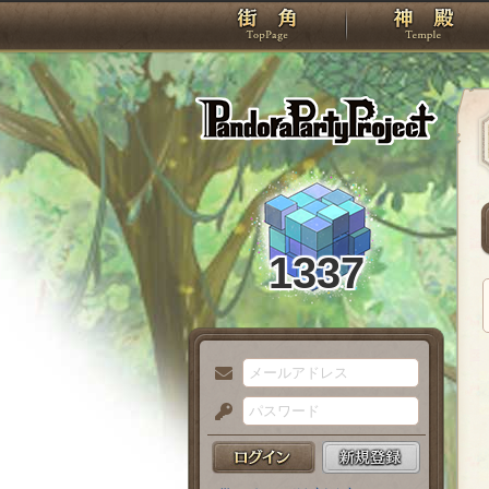
TOP
Pando
1337
メ
ー
パ
ル
ス