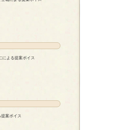
案ボイス
- ひのと壬砥
仁による提案ボイス
イス
- 鋼 雅仁
る提案ボイス