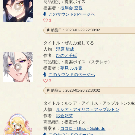
商品種別：提案ボイス
00:00
提案者：
彼岸会 空観
/
00:52
このサウンドのページへ
3
納品日：2023-01-29 22:30:02
タイトル：ぜんぶ愛してる
人物：
澄原 龍成
作者：
ひのと壬砥
ぜんぶ愛してる
- ひのと壬砥
商品種別：提案ボイス （ステレオ）
00:00
提案者：
夢見 ルル家
/
00:26
このサウンドのページへ
3
納品日：2023-01-20 22:30:02
タイトル：ルシア・アイリス・アップルトンの
人物：
ルシア・アイリス・アップルトン
作者：
紗倉妃芽
ルシア・アイリス・アップルトンの紗倉妃芽による
商品種別：提案ボイス
00:00
提案者：
ココロ＝Bliss＝Solitude
/
00:17
このサウンドのページへ