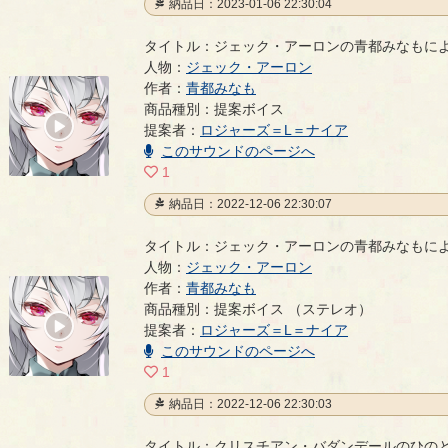
納品日：2023-01-06 22:30:04
タイトル：ジェック・アーロンの青都みなもに
人物：
ジェック・アーロン
作者：
青都みなも
ジェック・アーロンの青都みなもによる提案ボイス
商品種別：提案ボイス
00:00
提案者：
ロジャーズ＝L＝ナイア
/
00:13
このサウンドのページへ
1
納品日：2022-12-06 22:30:07
タイトル：ジェック・アーロンの青都みなもに
人物：
ジェック・アーロン
作者：
青都みなも
ジェック・アーロンの青都みなもによる提案ボイス
商品種別：提案ボイス （ステレオ）
00:00
提案者：
ロジャーズ＝L＝ナイア
/
00:30
このサウンドのページへ
1
納品日：2022-12-06 22:30:03
タイトル：クリスチアン・バダンデールのひの