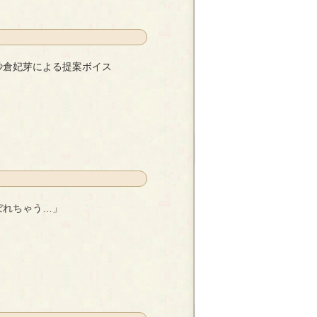
紗倉妃芽による提案ボイス
提案ボイス
- 紗倉妃芽
ぼれちゃう…」
- 柊まどか