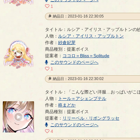
1
納品日：2023-01-16 22:30:05
タイトル：ルシア・アイリス・アップルトンの
人物：
ルシア・アイリス・アップルトン
作者：
紗倉妃芽
ルシア・アイリス・アップルトンの紗倉妃芽による
商品種別：提案ボイス
00:00
提案者：
ココロ＝Bliss＝Solitude
/
00:02
このサウンドのページへ
1
納品日：2023-01-16 22:30:02
タイトル：「こんな際どい洋服…おっぱいがこ
人物：
トール＝アシェンプテル
作者：
柊まどか
「こんな際どい洋服…おっぱいがこぼれちゃう…」
商品種別：提案ボイス
00:00
提案者：
リリーベル・リボングラッセ
/
00:12
このサウンドのページへ
4