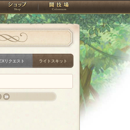
スタジオ
ショップ
闘技場
EXリクエスト
ライトスキット
t
last
»