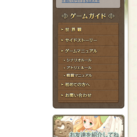
※ ID/パスワードを忘れた方
ア
ワ
ド
ー
レ
ド
ゲームガイド
ス
世界観
サイドストーリー
ゲームマニュアル
シナリオルール
アトリエルール
戦闘マニュアル
初めての方へ
お問い合わせ