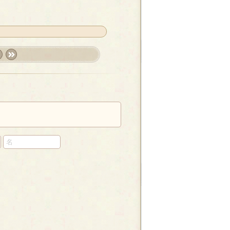
t
last
»
し