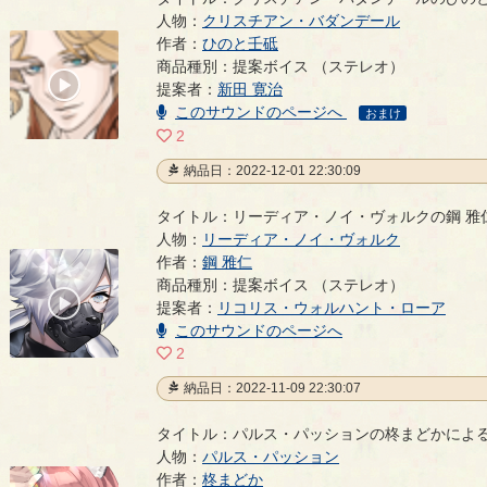
人物：
クリスチアン・バダンデール
作者：
ひのと壬砥
クリスチアン・バダンデールのひのと壬砥による提
商品種別：提案ボイス （ステレオ）
00:00
提案者：
新田 寛治
/
01:00
このサウンドのページへ
おまけ
2
納品日：2022-12-01 22:30:09
タイトル：リーディア・ノイ・ヴォルクの鋼 雅
人物：
リーディア・ノイ・ヴォルク
作者：
鋼 雅仁
リーディア・ノイ・ヴォルクの鋼 雅仁による提案ボ
商品種別：提案ボイス （ステレオ）
00:00
提案者：
リコリス・ウォルハント・ローア
/
00:04
このサウンドのページへ
2
納品日：2022-11-09 22:30:07
タイトル：パルス・パッションの柊まどかによ
人物：
パルス・パッション
作者：
柊まどか