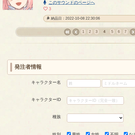
00:52
このサウンドのページへ
3
納品日：2022-10-08 22:30:06
1
2
3
4
5
6
7
«
‹
nex
first
prev
›
発注者情報
キャラクター名
キャラクターID
種族
性別
男性
女性
不明
な