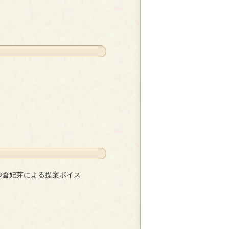
紗倉妃芽による提案ボイス
提案ボイス
- 紗倉妃芽