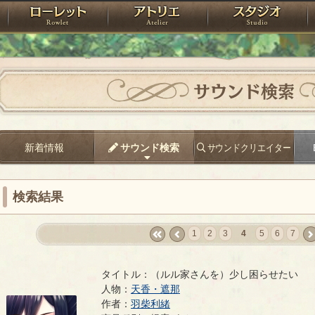
神殿
ローレット
アトリエ
raPartyProject
サウンド検索
新着情報
サウンド検索
サウンドクリエイター
検索結果
1
2
3
4
5
6
7
«
‹
nex
first
prev
›
タイトル：（ルル家さんを）少し困らせたい
人物：
天香・遮那
作者：
羽柴利緒
（ルル家さんを）少し困らせたい
- 羽柴利緒