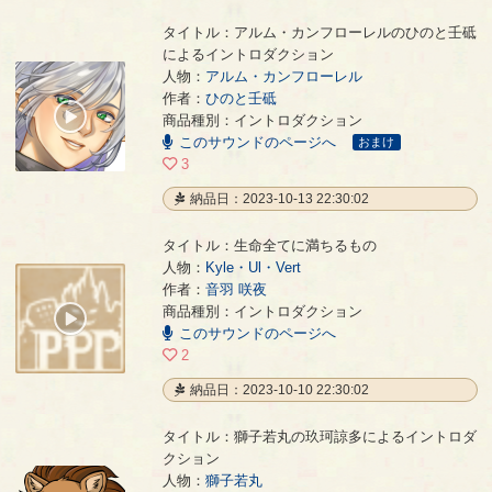
タイトル：アルム・カンフローレルのひのと壬砥
によるイントロダクション
人物：
アルム・カンフローレル
アルム・カンフローレルのひのと壬砥によるイントロダクション
- ひのと壬砥
作者：
ひのと壬砥
00:00
商品種別：イントロダクション
/
このサウンドのページへ
01:06
おまけ
3
納品日：2023-10-13 22:30:02
タイトル：生命全てに満ちるもの
人物：
Kyle・Ul・Vert
作者：
音羽 咲夜
生命全てに満ちるもの
- 音羽 咲夜
商品種別：イントロダクション
00:00
このサウンドのページへ
/
00:29
2
納品日：2023-10-10 22:30:02
タイトル：獅子若丸の玖珂諒多によるイントロダ
クション
人物：
獅子若丸
獅子若丸の玖珂諒多によるイントロダクション
- 久賀稜大