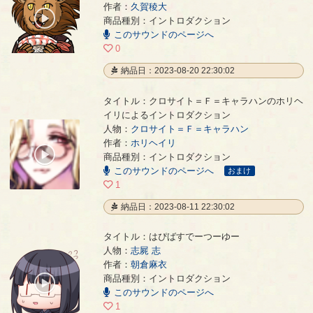
作者：
久賀稜大
00:00
商品種別：イントロダクション
/
このサウンドのページへ
00:39
0
納品日：2023-08-20 22:30:02
タイトル：クロサイト＝Ｆ＝キャラハンのホリヘ
イリによるイントロダクション
人物：
クロサイト＝Ｆ＝キャラハン
クロサイト＝Ｆ＝キャラハンのホリヘイリによるイントロダクション
- ホリヘイリ
作者：
ホリヘイリ
00:00
商品種別：イントロダクション
/
このサウンドのページへ
00:30
おまけ
1
納品日：2023-08-11 22:30:02
タイトル：はぴばすでーつーゆー
人物：
志屍 志
作者：
朝倉麻衣
はぴばすでーつーゆー
- 朝倉麻衣
商品種別：イントロダクション
00:00
このサウンドのページへ
/
00:35
1