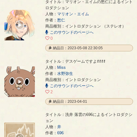
タイトル：マリオン・エイムの愁仁によるイント
ロダクション
人物：
マリオン・エイム
マリオン・エイムの愁仁によるイントロダクション
- 愁仁
作者：
愁仁
00:00
商品種別：イントロダクション （ステレオ）
/
このサウンドのページへ
00:26
0
納品日：2023-05-08 22:30:05
タイトル：デスゲームですよｵｵｵｵ
人物：
Miss
作者：
水野弥生
デスゲームですよｵｵｵｵ
- 水野弥生
商品種別：イントロダクション
00:00
このサウンドのページへ
/
00:48
2
納品日：2023-04-01
タイトル：洗井 落雲の696によるイントロダクシ
ョン
人物：
井
洗井 落雲の696によるイントロダクション
- 696
作者：
696