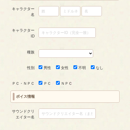
キャラクター
名
キャラクター
ID
種族
性別
男性
女性
不明
なし
ＰＣ・ＮＰＣ
ＰＣ
ＮＰＣ
ボイス情報
サウンドクリ
エイター名