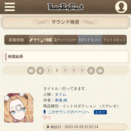
PandoraPartyProject
サウンド検索
新着情報
サウンド検索
サウンドクリエイター
EXリクエスト
ライトスキット
検索結果
1
2
3
4
5
« first
‹
next ›
last »
prev
タイトル：行ってきます。
人物：
タイム
作者：
来海 純
行ってきます。
- 来海 純
商品種別：イントロダクション （ステレオ）
00:00
このサウンドのページへ
/
おまけ
01:30
3
納品日：2023-10-29 22:52:14