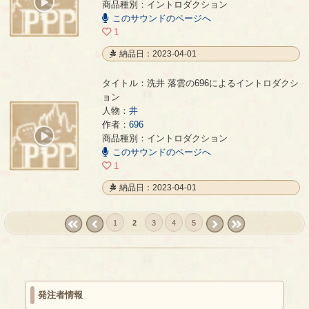
00:00
商品種別：イントロダクション
/
このサウンドのページへ
00:13
1
納品日：2023-04-01
タイトル：洗井 落雲の696によるイントロダクシ
ョン
人物：
井
洗井 落雲の696によるイントロダクション
- 696
作者：
696
00:00
商品種別：イントロダクション
/
このサウンドのページへ
00:10
1
納品日：2023-04-01
1
2
3
4
5
« first
‹
next ›
last »
prev
発注者情報