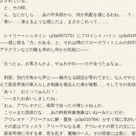
ざされている。
と、その時。
「ん。なにかしら……あの中央部から、何か気配を感じるわね……？」
「寒い……凍えるような感じだよ。まさかこれって……」
レイリー＝シュタイン（p3p007270）にフロイント ハイン（p3p0
――感じ得る『力』がある、と。それは噂のフローズヴィトニルの封印
アラクランなどの敵も求めし何かが此処に――
「おっとぉ。お客さんかよ、やぁれやれ――カチ会うたぁなぁ」
刹那。別の方角から声と――極大なる闘志が零れてきた。なんぞやと
えて新皇帝派の軍人らしき制服を着込んだ者が複数……そしてその先頭
「あっ！ おとっつぁんだ！」
「――またお会いしましたね」
「おぉ。アウレオナに、南部で会った小僧じゃねぇか。
こりゃまた団体だな……あの時程有象無象はいねーみたいだが」
アウレオナ・アリーアルに解・憂炎（p3p010784）がすぐ様に気付
その姿はアスィスラ・アリーアルなる者。アウレオナの育ての父にし
新皇帝側に与する者。世を乱す、魔種の一人。その背後には更に、彼