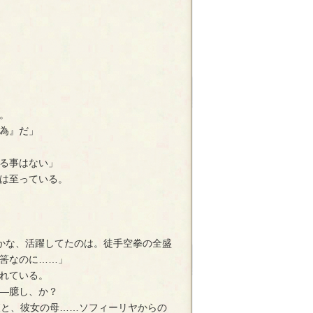
。
為』だ」
る事はない」
は至っている。
かな、活躍してたのは。徒手空拳の全盛
筈なのに……」
れている。
―臆し、か？
調査と、彼女の母……ソフィーリヤからの