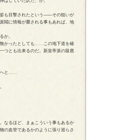
伸ばしていた訳だ、が。
姿も目撃されたという――その狙いが
派閥に情報が齎される事もあれば、地
るか。
無かったとしても……この地下道を確
一つとも出来るのだ。新皇帝派の跋扈
へと……
。
。なるほど、まぁこういう事もあるか
物の血管であるかのように張り巡らさ