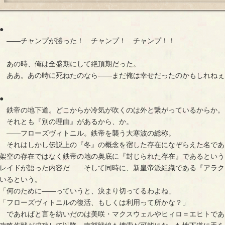
●
――チャンプが勝った！ チャンプ！ チャンプ！！
あの時、俺は全盛期にして絶頂期だった。
ああ。あの時に死ねたのなら――まだ俺は幸せだったのかもしれねぇ
●
鉄帝の地下道。どこからか冷気が吹くのは外と繋がっているからか。
それとも『別の理由』があるから、か。
――フローズヴィトニル。鉄帝を襲う大寒波の総称。
それはしかし伝説上の『冬』の概念を宿した存在になぞらえた名であ
架空の存在ではなく鉄帝の地の奥底に『封じられた存在』であるという
レイドが語った内容だ……そして同時に、新皇帝派組織である『アラク
いるという。
「何のために――っていうと、決まり切ってるわよね」
「フローズヴィトニルの復活、もしくは利用って所かな？」
であればと言を紡いだのは美咲・マクスウェルやヒィロ＝エヒトであ