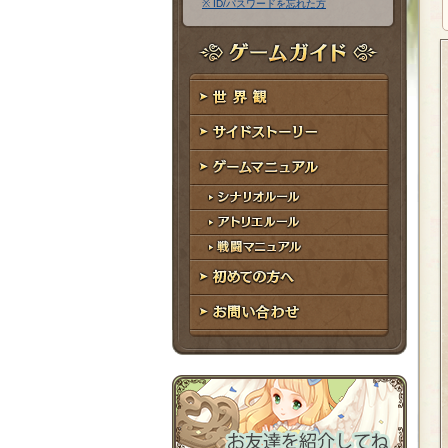
※ ID/パスワードを忘れた方
ア
ワ
ド
ー
レ
ド
ゲームガイド
ス
世界観
サイドストーリー
ゲームマニュアル
シナリオルール
アトリエルール
戦闘マニュアル
初めての方へ
お問い合わせ