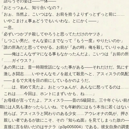
語らうその姿は――一体――
「おとっつぁん、知り合いなの？」
「おぉ、当然よ。こいつはな、お前を拾うよりずっとずっと前に……
いやこまけぇ事ぁどうでもいいわな。とにかく――」
一息。
「必ずいつかブチ殺してやろうと思ってただけのヤツさ」
「しつこい男だ。そんな姿にまでなって『もう一度』やりたいのか」
「誰の所為だと思ってやがる。お前が『あの時』俺を殺していりゃあよ
――俺はこんなザマになる事もなかったんだよ。こいつは『お前の所
「……ガイウス？」
「あの男には、昔一時期世話になった事がある――それだけだ。気にす
激しき闘志……いやそんなモノを超えて殺意へと、アスィスラの気配
――まるで大滝を目の前にしているかのようだ。
「……は、初めて見たよ。おとっつぁんが、あんなに怒ってるのは……
これは……今回は、ホントにまずいかも、ね……」
「お母様が言ってたよ。アスィスラ――昔のS級闘士。三十年ぐらい前
期には人気も凄かったらしいね。でも年齢的にはもう本当に若くはない
然らば。アスィスラと関わりのある少女……アウレオナの気が、押さ
親しい者であるが故にこそ、その『知らぬ面』を見てしまった故の―
直後に言を紡いだのはサクラ（p3p005004）である。彼女自身の