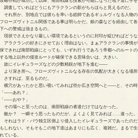
攻略作戦が成功して以降、南部戦線も捜索が可能になった地下道に手を
調査していればどうにもアラクランの影がちらほらと見えるのだ。
それ所か、別地点では彼らを率いる総帥であるギュルヴィなる人物の
フローズヴィトニル関係である事は明らかだ。銀の森などを経由して各
下への警戒は強まるもの。
現状でさえかなり厳しい環境であるというのに封印が綻びればどうな
アラクランの好きにさせておく理由はない。まぁアラクランの事情が
保できれば南部戦線にとっても、いずれ行うであろう帝都へのルートの
する地上以外の侵攻ルートが確保できる意味合いは、大きい。
故にイレギュラーズなどの少数精鋭が地下を進む――
より深き所へ。フローズヴィトニルなる存在の気配が大きくなる場所
さすれば、至るものだ。
横穴があったかと思い覗いてみれば些か広き空間へと――と、その時
「――あれ？」
「――おや？」
その場へと至ったのは、南部戦線の者達だけではなかった。
敵か？ 一瞬そう思ったものだが、よくよく見てみれば……違った。
それはラド・バウ独立区側より侵入したイレギュラーズであったのだ
もしれない。そもそもこの地下道はあまりにも広く、複雑だ。まるで生
れている。