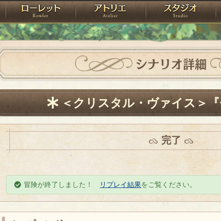
神殿
ローレット
アトリエ
raPartyProject
シナリオ詳細
＜クリスタル・ヴァイス＞『
完了
冒険が終了しました！
リプレイ結果
をご覧ください。