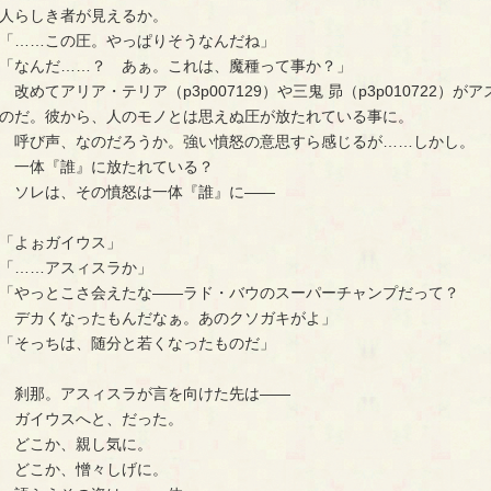
人らしき者が見えるか。
「……この圧。やっぱりそうなんだね」
「なんだ……？ あぁ。これは、魔種って事か？」
改めてアリア・テリア（p3p007129）や三鬼 昴（p3p010722
のだ。彼から、人のモノとは思えぬ圧が放たれている事に。
呼び声、なのだろうか。強い憤怒の意思すら感じるが……しかし。
一体『誰』に放たれている？
ソレは、その憤怒は一体『誰』に――
「よぉガイウス」
「……アスィスラか」
「やっとこさ会えたな――ラド・バウのスーパーチャンプだって？
デカくなったもんだなぁ。あのクソガキがよ」
「そっちは、随分と若くなったものだ」
刹那。アスィスラが言を向けた先は――
ガイウスへと、だった。
どこか、親し気に。
どこか、憎々しげに。