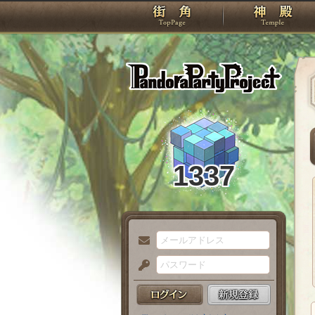
TOP
Pando
1337
メ
ー
パ
ル
ス