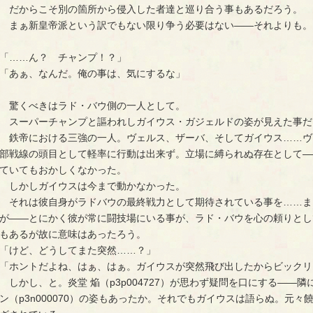
だからこそ別の箇所から侵入した者達と巡り合う事もあるだろう。
まぁ新皇帝派という訳でもない限り争う必要はない――それよりも。
「……ん？ チャンプ！？」
「あぁ、なんだ。俺の事は、気にするな」
驚くべきはラド・バウ側の一人として。
スーパーチャンプと謳われしガイウス・ガジェルドの姿が見えた事だ
鉄帝における三強の一人。ヴェルス、ザーバ、そしてガイウス……ヴ
部戦線の頭目として軽率に行動は出来ず。立場に縛られぬ存在として―
ていてもおかしくなかった。
しかしガイウスは今まで動かなかった。
それは彼自身がラドバウの最終戦力として期待されている事を……ま
が――とにかく彼が常に闘技場にいる事が、ラド・バウを心の頼りとし
もあるが故に意味はあったろう。
「けど、どうしてまた突然……？」
「ホントだよね、はぁ、はぁ。ガイウスが突然飛び出したからビックリ
しかし、と。炎堂 焔（p3p004727）が思わず疑問を口にする――
ン（p3n000070）の姿もあったか。それでもガイウスは語らぬ。元