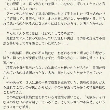
「あの態度じゃ、真っ当なものは扱っていないな。探してくださいと言
っているようなものだ」
アーマデルがすかさず近場の建物に向けて手を出したり引っ込めたり
して確認している傍ら、弾正もまた周囲に罠がないかを確認する。見ら
れて悪いものがあるのに２人きりにはしないだろう、と考えたからだ。
「…………」
そんな２人を窺う影は、ほどなくして姿を消す。
先程まで２人に食って掛かっていた怪しい男は、その影の足元で不自
然な格好をして命を落としていたのだが……。
「この航路図、明らかに不自然だな。わざわざラサに運ぶなら幻想から
陸路に切った方が安価で済むはずだ。危険も少ない。海峡を通ってまで
運ぶか？」
「積荷の中身が見当たらないのは出払った後だからだろうが、書面が残
されているのは迂闊だったな。大方、探られないとたかを括っていた
か」
ややあって、２人は港の一角で捜査を進めていた。先程の見張りが人
を連れてこないのが気がかりだが、その甲斐あってか多くの情報を掴む
ことができた。
この島は奴隷貿易に使われている可能性が濃いこと、『何故か』それ
なりの身なりの者が混じっていること、そしてラサへの不自然、という
かリスキーな航路。