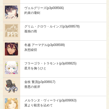
ヴェルグリーズ(p3p008566)
約束の瓊剣
グリム・クロウ・ルインズ(p3p008578)
孤独の雨
冬越 アーマデル(p3p008599)
灰想繰切
フラーゴラ・トラモント(p3p008825)
星月を掬うひと
金枝 繁茂(p3p008917)
善悪の彼岸
メルランヌ・ヴィーライ(p3p009063)
翼より殺意を込めて