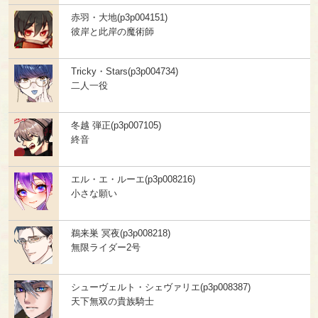
赤羽・大地(p3p004151)
彼岸と此岸の魔術師
Tricky・Stars(p3p004734)
二人一役
冬越 弾正(p3p007105)
終音
エル・エ・ルーエ(p3p008216)
小さな願い
鵜来巣 冥夜(p3p008218)
無限ライダー2号
シューヴェルト・シェヴァリエ(p3p008387)
天下無双の貴族騎士