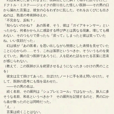
ドクトル・ミステ――ジェイクの割り出した怪しい医師――その男の口
から漏れた言葉は、彼女の心をわずかに乱した。それをおくびにも出さ
ぬのは、熟達の奇術師ゆえか。
「不完全な、反転？」
「知らないのかね？ あの医者、そう、彼は『ガイアキャンサー』とい
ったかな。何者かから人に感染する呼び声とは異なる現象。壊しても構
わない、そのつもりで弄ったら『戻って』しまったと彼は笑っていた
ね。いい笑顔だった」
幻は彼が『あの医者』を思い出しながら恍惚とした表情を見せていた
ことに心からの……そう、これは落胆というべきか。そういうものを覚
えていた。腕の立つ医師であろうに、人を貶めた話をかたる言葉に悲哀
が感じられない。
（教えて、この医師が人を絶望させるようになったきっかけの男のこと
を）
彼女は立て掛けてあった、古ぼけたノートに手を添え問いかけた。そ
して、医師の思考にも指を這わせた。
――その男の名は。
続く名前、その羅列は『シュプレヒコール』ではなかった。旅人に多
そうな名前、和名というべきか？ その羅列を記憶するのと、男の口か
ら血が散ったのとは同時だった。
「え、」
言葉は続くことはない。