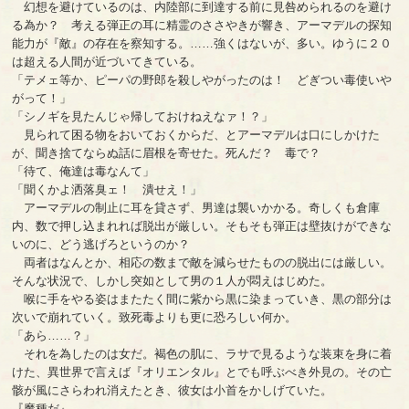
幻想を避けているのは、内陸部に到達する前に見咎められるのを避け
る為か？ 考える弾正の耳に精霊のささやきが響き、アーマデルの探知
能力が『敵』の存在を察知する。……強くはないが、多い。ゆうに２０
は超える人間が近づいてきている。
「テメェ等か、ピーパの野郎を殺しやがったのは！ どぎつい毒使いや
がって！」
「シノギを見たんじゃ帰しておけねえなァ！？」
見られて困る物をおいておくからだ、とアーマデルは口にしかけた
が、聞き捨てならぬ話に眉根を寄せた。死んだ？ 毒で？
「待て、俺達は毒なんて」
「聞くかよ洒落臭ェ！ 潰せえ！」
アーマデルの制止に耳を貸さず、男達は襲いかかる。奇しくも倉庫
内、数で押し込まれれば脱出が厳しい。そもそも弾正は壁抜けができな
いのに、どう逃げろというのか？
両者はなんとか、相応の数まで敵を減らせたものの脱出には厳しい。
そんな状況で、しかし突如として男の１人が悶えはじめた。
喉に手をやる姿はまたたく間に紫から黒に染まっていき、黒の部分は
次いで崩れていく。致死毒よりも更に恐ろしい何か。
「あら……？」
それを為したのは女だ。褐色の肌に、ラサで見るような装束を身に着
けた、異世界で言えば『オリエンタル』とでも呼ぶべき外見の。その亡
骸が風にさらわれ消えたとき、彼女は小首をかしげていた。
『魔種だ』