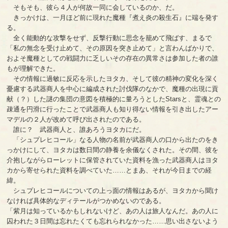
そもそも、彼ら４人が何故一同に会しているのか、だ。
きっかけは、一月ほど前に現れた魔種『煮え炎の殺生石』に端を発す
る。
全く能動的な攻撃をせず、反撃行動に思念を籠めて飛ばす、まるで
「私の無念を受け止めて、その原因を突き止めて」と言わんばかりで、
およそ魔種としての戦闘力に乏しいその存在の異常さは参加した者の誰
もが理解できた。
その情報に過敏に反応を示したヨタカ、そして彼の精神の変化を深く
憂慮する武器商人を中心に編成された討伐隊のなかで、魔種の出現に貢
献（？）した謎の集団の意図を積極的に量ろうとしたStarsと、霊魂との
疎通を円滑に行ったことで武器商人も知り得ない情報を引き出したアー
マデルの２人が改めて呼び出されたのである。
誰に？ 武器商人と、誰あろうヨタカにだ。
「シュプレヒコール」なる人物の名前が武器商人の口から出たのをき
っかけにして、ヨタカは数日間の静養を余儀なくされた。その間、彼を
介抱しながらローレットに保管されていた資料を漁った武器商人はヨタ
カから寄せられた資料を調べていた……とまあ、それが今日までの経
緯。
シュプレヒコールについての上っ面の情報はあるが、ヨタカから聞け
なければ具体的なディテールがつかめないのである。
「紫月は知っているかもしれないけど、あの人は旅人なんだ。あの人に
囚われた３日間は忘れたくても忘れられなかった……思い出さないよう