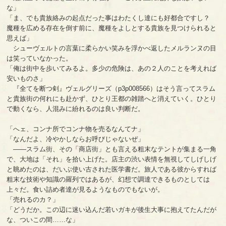
な」
「ま、でも貴族絡みの起点だった事はわたくし達にも好都合ですし？
魔種を広める存在を倒す前に、魔種をよしとする貴族を見つけられると
思えば」
シューヴェルトの言葉に柔らかい笑みを浮かべ返したメルランヌの目
は笑っていなかった。
「俺は街中を歩いてみるよ。多少の危険は、あの２人のことを考えれば
安いものさ」
『全てを断つ剣』ヴェルグリーズ（p3p008566）はそう言ってスラム
と貴族街の何れにも赴かず、ひとり王都の雑踏へと消えていく。ひとり
で動くなら、人混みに紛れるのは良い判断だ。
「へェ、コンナ所でコンナ物を売るなんてナ」
「なんだよ、冷やかしならお呼びじゃないぜ」
――スラム街、その「商店街」とも言える粗末なテントが集まる一角
で、大地は「それ」を拾い上げた。店主の渋い表情を無視してしげしげ
と眺めたのは、だいぶ使い古された医学書だ。旅人である彼からすれば
粗末な技術や知識の羅列ではあるが、幻想で調達できるものとしては
上々だ。食い詰め者達が見るようなものでもないが。
「売れるのカ？」
「どうだか。この辺に迷い込んだ若いガキが後生大事に抱えてたんだが
な、ついこの間……な」