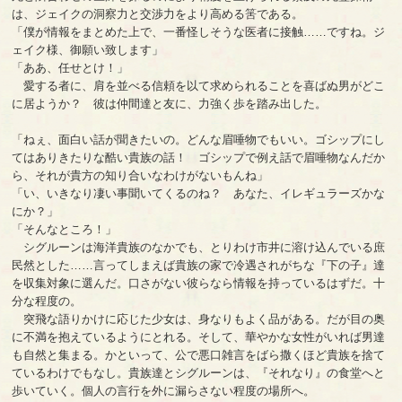
は、ジェイクの洞察力と交渉力をより高める筈である。
「僕が情報をまとめた上で、一番怪しそうな医者に接触……ですね。ジ
ェイク様、御願い致します」
「ああ、任せとけ！」
愛する者に、肩を並べる信頼を以て求められることを喜ばぬ男がどこ
に居ようか？ 彼は仲間達と友に、力強く歩を踏み出した。
「ねぇ、面白い話が聞きたいの。どんな眉唾物でもいい。ゴシップにし
てはありきたりな酷い貴族の話！ ゴシップで例え話で眉唾物なんだか
ら、それが貴方の知り合いなわけがないもんね」
「い、いきなり凄い事聞いてくるのね？ あなた、イレギュラーズかな
にか？」
「そんなところ！」
シグルーンは海洋貴族のなかでも、とりわけ市井に溶け込んでいる庶
民然とした……言ってしまえば貴族の家で冷遇されがちな『下の子』達
を収集対象に選んだ。口さがない彼らなら情報を持っているはずだ。十
分な程度の。
突飛な語りかけに応じた少女は、身なりもよく品がある。だが目の奥
に不満を抱えているようにとれる。そして、華やかな女性がいれば男達
も自然と集まる。かといって、公で悪口雑言をばら撒くほど貴族を捨て
ているわけでもなし。貴族達とシグルーンは、『それなり』の食堂へと
歩いていく。個人の言行を外に漏らさない程度の場所へ。