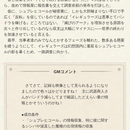
ら、改めて情報屋に報告書を交えて調査依頼の発布を打診した。
仮に、シュプレヒコールが秘密裏に、しかも大胆極まりない手口で手
広く『反転』を促しているのであれば『イレギュラーズは悪事とてパン
ドラを稼げる』どころではない。『滅びのアーク』を増加させる原因を
次々と作り出しているのなら収支は大幅にマイナスに――世界の終わり
を加速させていると言える。
最早、当事者達のみでなんとかするフェーズを離れた。数多ある懸案
を縫うようにして、イレギュラーズは幻想国内に蔓延るシュプレヒコー
ルの影を暴くため、一路調査に向かう。
GMコメント
さてさて、記録も映像として見られるようになり
ましたので色々はかどりますね！ 主に武器商人さ
んがパンドラ減らしてまで確認したどえらい量の情
報とかそういうのがね！
●成功条件
・「シュプレヒコール」の情報収集、特に彼に関す
るシンパや波及した魔種の出現情報の収集