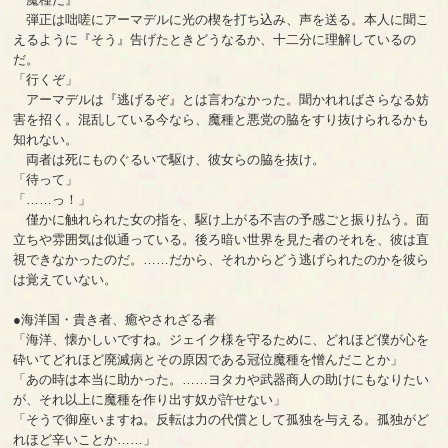
弾正は咄嗟にアーマデルに光の楔を打ち込み、声を送る。本人に聞こ
えるように『そう』告げたときどうなるか、十二分に理解しているの
だ。
「行くぞ」
アーマデルは『逃げるぞ』とは言わなかった。聞かれればさらなる妨
害を招く。混乱している今なら、魔種と悪党の脇をすり抜けられるかも
知れない。
両者は死にものぐるいで駆け、彼女らの脇を抜け。
「待って」
「……っ！」
僅かに触れられた女の指を、駆け上がる不吉の予感ごと振り払う。面
立ちや雰囲気は似通っている。後ろ暗い世界を見た者のそれを、彼は直
視できなかったのだ。……だから、それからどう逃げられたのかを彼ら
は覚えていない。
●海洋国・貴き者、癒やされざる者
「海洋、懐かしいですね。ジェイク様を守るために、どれほど僕が心を
砕いてどれほど廃滅病とその原因である冠位魔種を憎んだことか」
「あの時は本当に助かった。……ヨタカや武器商人の助けにもなりたい
が、それ以上に魔種を作り出す奴が許せない」
「そうで御座いますね。反転は力の代償として孤独を与える。孤独がど
れほど辛いことか……」