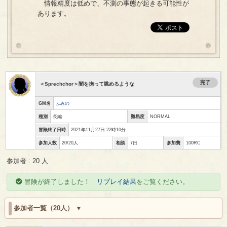
情報精度は低めで、不測の事態が起きる可能性が
あります。
完了
＜Sprechchor＞闇を掬って眺めるような
GM名
ふみの
種別
長編
難易度
NORMAL
冒険終了日時
2021年11月27日 22時10分
参加人数
20/20人
相談
7日
参加費
100RC
参加者 : 20 人
冒険が終了しました！
リプレイ結果
をご覧ください。
参加者一覧（20人）