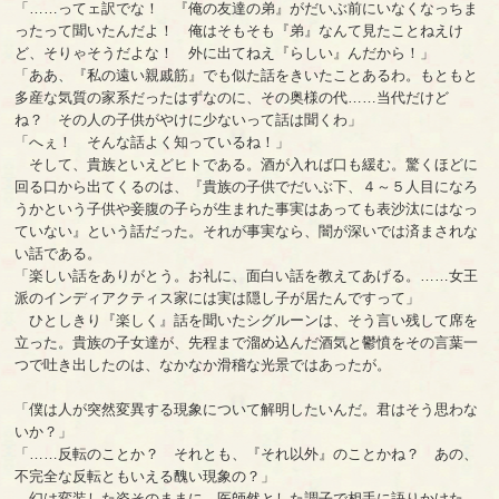
「……ってェ訳でな！ 『俺の友達の弟』がだいぶ前にいなくなっちま
ったって聞いたんだよ！ 俺はそもそも『弟』なんて見たことねえけ
ど、そりゃそうだよな！ 外に出てねえ『らしい』んだから！」
「ああ、『私の遠い親戚筋』でも似た話をきいたことあるわ。もともと
多産な気質の家系だったはずなのに、その奥様の代……当代だけど
ね？ その人の子供がやけに少ないって話は聞くわ」
「へぇ！ そんな話よく知っているね！」
そして、貴族といえどヒトである。酒が入れば口も緩む。驚くほどに
回る口から出てくるのは、『貴族の子供でだいぶ下、４～５人目になろ
うかという子供や妾腹の子らが生まれた事実はあっても表沙汰にはなっ
ていない』という話だった。それが事実なら、闇が深いでは済まされな
い話である。
「楽しい話をありがとう。お礼に、面白い話を教えてあげる。……女王
派のインディアクティス家には実は隠し子が居たんですって」
ひとしきり『楽しく』話を聞いたシグルーンは、そう言い残して席を
立った。貴族の子女達が、先程まで溜め込んだ酒気と鬱憤をその言葉一
つで吐き出したのは、なかなか滑稽な光景ではあったが。
「僕は人が突然変異する現象について解明したいんだ。君はそう思わな
いか？」
「……反転のことか？ それとも、『それ以外』のことかね？ あの、
不完全な反転ともいえる醜い現象の？」
幻は変装した姿そのままに、医師然とした調子で相手に語りかけた。