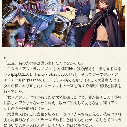
●
「正直、あの人の事は思い出したくはなかった」
ヨタカ・アストラルノヴァ（p3p000155）は心配そうに彼を見る武器
商人(p3p001107)、Tricky・Stars(p3p004734)、そしてアーマデル・ア
ル・アマル(p3p008599)とテーブルを隔てる形で（そして武器商人はヨ
タカの横に座り直した）ローレットの一室を借りて情報の整理と聴取を
行っていた。
「我（アタシ）は何があったか大体把握したけど、皆が皆そこまで小鳥
に詳しいワケじゃないからねえ。改めて説明してあげなよ。我（アタ
シ）のみた映像だけじゃ……」
武器商人はそこで言葉を切ると、他の２人をちらと見る。彼らは何れ
劣らぬ優秀なイレギュラーズであることは明らかだが、さりとてヨタカ
について武器商人ほど詳しい者というのは類を見ない。