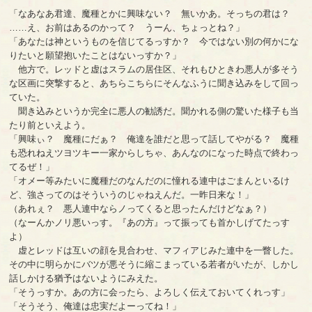
「なあなあ君達、魔種とかに興味ない？ 無いかあ。そっちの君は？
……え、お前はあるのかって？ うーん、ちょっとね？」
「あなたは神というものを信じてるっすか？ 今ではない別の何かにな
りたいと願望抱いたことはないっすか？」
他方で。レッドと虚はスラムの居住区、それもひときわ悪人が多そう
な区画に突撃すると、あちらこちらにそんなふうに聞き込みをして回っ
ていた。
聞き込みというか完全に悪人の勧誘だ。聞かれる側の驚いた様子も当
たり前といえよう。
「興味ぃ？ 魔種にだぁ？ 俺達を誰だと思って話してやがる？ 魔種
も恐れねえツヨツキー一家からしちゃ、あんなのになった時点で終わっ
てるぜ！」
「オメー等みたいに魔種だのなんだのに憧れる連中はごまんといるけ
ど、強さってのはそういうのじゃねえんだ。一昨日来な！」
（あれぇ？ 悪人連中ならノってくると思ったんだけどなぁ？）
（なーんかノリ悪いっす。『あの方』って振っても首かしげてたっす
よ）
虚とレッドは互いの顔を見合わせ、マフィアじみた連中を一瞥した。
その中に明らかにバツが悪そうに縮こまっている若者がいたが、しかし
話しかける猶予はないようにみえた。
「そうっすか。あの方に会ったら、よろしく伝えておいてくれっす」
「そうそう、俺達は忠実だよーってね！」