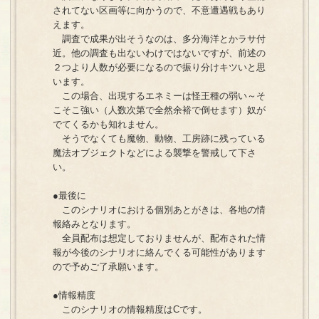
されてない区画等に向かうので、不意遭遇戦もあり
えます。
調査で成果が出そうなのは、多分海洋とかラサ付
近。他の調査も出ないわけではないですが、前述の
２つより人数が必要になるので振り分けキツいと思
います。
この場合、出現するエネミーは怪王種の弱い～そ
こそこ強い（人数次第で全然余裕で倒せます）奴が
でてくるかも知れません。
そうでなくても魔物、動物、工房跡に残っている
魔法オブジェクトなどによる襲撃を警戒して下さ
い。
●最後に
このシナリオにおける個別あとがきは、各地の情
報絡みとなります。
全員配布は想定しておりませんが、配布された情
報が今後のシナリオに絡んでくる可能性があります
ので予めご了承願います。
●情報精度
このシナリオの情報精度はCです。