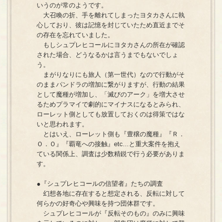
いうのが常のようです。
大召喚の折、手を離れてしまったヨタカさんに執
心しており、彼は記憶を封じていたため直近までそ
の存在を忘れていました。
もしシュプレヒコールにヨタカさんの所在が確認
された場合、どうなるかは言うまでもないでしょ
う。
まがりなりにも旅人（第一世代）なので行動がそ
のままパンドラの増加に繋がりますが、行動の結果
として魔種が増加し、「滅びのアーク」を増大させ
るためプラマイで劇的にマイナスになるとみられ、
ローレット側としても放置しておくのは得策ではな
いと思われます。
とはいえ、ローレット側も『豊穣の魔種』『Ｒ．
Ｏ．Ｏ』『覇竜への接触』etc...と重大案件を抱え
ている関係上、調査は少数精鋭で行う必要がありま
す。
●『シュプレヒコールの信望者』たちの調査
幻想各地に存在すると想定される、反転に対して
何らかの好奇心や興味を持つ団体群です。
シュプレヒコールが『反転そのもの』のみに興味