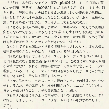
『『幻狼』灰色狼』ジェイク・夜乃（p3p001103）は、『『幻狼』夢
幻の奇術師』夜乃 幻（p3p000824）の語る過去を思い返し、やや渋い顔
をする。『静寂の海』と今は名を変えた海域に赴いた際の命の危機は、
結果として２人の絆を強固にしたことは相違ない。が、あれも魔種の仕
業。それらを強く憎むのは、ジェイクとしても当然なのだ。
「げに恐ろしきは人の業と申しますが……世界が変わってもその真理は
変わらないのですな。スケさんはその"業"から生まれた"被造物"ですゆ
え語る言葉を持ちませぬが、せめて少女の無念、青年の憂いを払う手助
けをわずかばかりでもさせていただきたいのですぞ！」
「なんとしてでも元凶にたどり着く情報を手に入れないと。彼女の様な
被害者を増やさないためにも、『寂しい』者が現れぬようにも」
『陽気な骸骨兵』ヴェルミリオ＝スケルトン＝ファロ（p3p010147）
と『陽色に沈む』金枝 繁茂（p3p008917）は、この国に対して多くを知
る立場ではない。されど、魔種の脅威は、それが生む悲しみは十二分に
理解している。弾正とアーマデルの動向も気がかりだが、今は自分達が
何をできるかを、身を以て証明するターンだ。
「そっか。私がかつてカオスシードに憧れたようにそれ以外になりたい
子もいるんだ。その気持ちを、愛を利用された。……なんてひどい話。
ヨタカを傷つけたことも、その無責任さも、大嫌い」
「僕もヨタカ団長にそのような輩が寄り付くのは我慢なりません。早々
に探し出しましょう。……ジェイク様、今回は医師を探すのでしょう
か？」