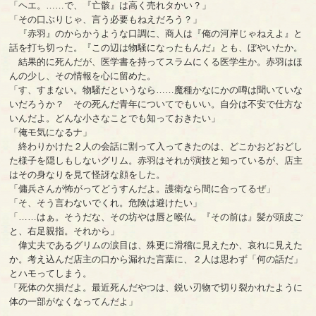
「ヘエ。……で、『亡骸』は高く売れタかい？」
「その口ぶりじゃ、言う必要もねえだろう？」
『赤羽』のからかうような口調に、商人は『俺の河岸じゃねえよ』と
話を打ち切った。『この辺は物騒になったもんだ』とも、ぼやいたか。
結果的に死んだが、医学書を持ってスラムにくる医学生か。赤羽はほ
んの少し、その情報を心に留めた。
「す、すまない。物騒だというなら……魔種かなにかの噂は聞いていな
いだろうか？ その死んだ青年についてでもいい。自分は不安で仕方な
いんだよ。どんな小さなことでも知っておきたい」
「俺モ気になるナ」
終わりかけた２人の会話に割って入ってきたのは、どこかおどおどし
た様子を隠しもしないグリム。赤羽はそれが演技と知っているが、店主
はその身なりを見て怪訝な顔をした。
「傭兵さんが怖がってどうすんだよ。護衛なら間に合ってるぜ」
「そ、そう言わないでくれ。危険は避けたい」
「……はぁ。そうだな、その坊やは唇と喉仏。『その前は』髪が頭皮ご
と、右足親指。それから」
偉丈夫であるグリムの涙目は、殊更に滑稽に見えたか、哀れに見えた
か。考え込んだ店主の口から漏れた言葉に、２人は思わず「何の話だ」
とハモってしまう。
「死体の欠損だよ。最近死んだやつは、鋭い刃物で切り裂かれたように
体の一部がなくなってんだよ」