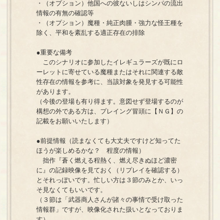
・（オプション）他国への彼ないしはシンパの流出
情報の有無の確認等
・（オプション）魔種・純正肉腫・強力な怪王種を
除く、平和を紊乱する適正存在の排除
●重要な備考
このシナリオに参加したイレギュラーズが既にロ
ーレットに寄せている魔種またはそれに関連する敵
性存在の情報を参考に、当該対象を発見する可能性
があります。
（今後の登場も有り得ます。意図せず登場するのが
構想の外である方は、プレイング冒頭に【ＮＧ】の
記載をお願いいたします）
●前提情報（読まなくても大丈夫ですけど知ってた
ほうが楽しめるかな？ 程度の情報）
拙作『蒼く燃える程熱く、燃え尽きぬほど濃密
に』の記録映像を見ておく（リプレイを確認する）
とそれっぽいです。忙しい方は３節のみとか、いっ
そ見なくてもいいです。
（３節は「武器商人さんが諸々の事情で受け取った
情報群」ですが、映像化された扱いとなっておりま
す）