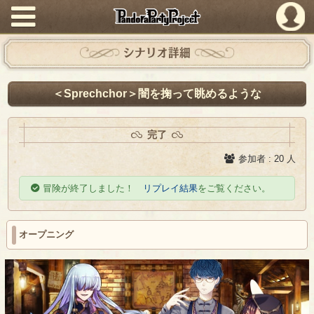
PandoraPartyProject
シナリオ詳細
＜Sprechchor＞闇を掬って眺めるような
完了
参加者 : 20 人
冒険が終了しました！
リプレイ結果
をご覧ください。
オープニング