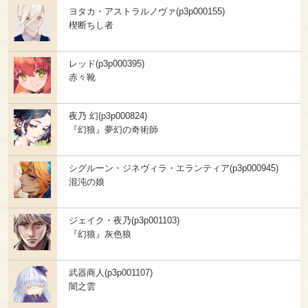
ヨタカ・アストラルノヴァ(p3p000155)
楔断ちし者
レッド(p3p000395)
赤々靴
夜乃 幻(p3p000824)
『幻狼』夢幻の奇術師
シグルーン・ジネヴィラ・エランティア(p3p000945)
混沌の娘
ジェイク・夜乃(p3p001103)
『幻狼』灰色狼
武器商人(p3p001107)
闇之雲