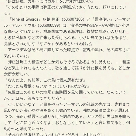
「餅は餅屋。カルトにはカルトをぶつければいい」
「そのあたりの手際は弾正の方が手際がよさそうだな。頼りにしてい
る」
『Nine of Swords』冬越 弾正（p3p007105）と『霊魂使い』アーマデ
ル・アル・アマル（p3p008599）は、海洋の中心部からやや離れた小さ
な島へと訪れていた。群島国家である海洋は、複雑に航路が入り乱れ、
ときに私掠船などの往来も見受けられる。小さい島であればあるほど、
見落とされがちな『なにか』があるというわけだ。
アーマデルはその島に降り立った時点で、霊魂の流れ、その異常さに
気付いていた。
弾正は周囲の精霊がどこか気もそぞろであるように見えた。……精霊
など気まぐれなものなのに、歌を通して語りかけた彼を見ても、どこか
余所余所しい。
「なんだよ、お前等。この島は個人所有だぜ」
「だったら看板くらいかけてほしいものだがな」
「俺達はこのあたりの地形と航跡図を見て回っていてね。なんていう
か……ほら、波もでてきただろ？」
少しいいかな？ と目をやったアーマデルの視線の先では、先程まで
凪いでいた海がやや波を高くし始めている。強気の反論に出たと思わせ
つつ、弾正が精霊へと語りかけた結果である。ガラの悪い男は鼻を鳴ら
して「どこにも近づくなよ、おとなしくしていろ」と言い捨てると、何
処かへと消えていった。
「それなら見張りでもつければいいだろう、不用心だな」