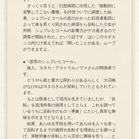
ざっくり言うと「幻想南部に出現した『能動的に
攻撃してこない魔種』を討伐ついでに調査した結
果、シュプレヒコールの息のかかった狂信者集団に
よって体を弄くり回された絶望から反転した少女が
判明、シュプレヒコールの影響力がデカ過ぎるので
調査が開始された」という話です。はいこのカギカ
ッコ内だけ覚えてれば「聞いたことがある」ムーブ
ができますよ。
●『原罪のシュプレヒコール』
旅人。ヨタカ・アストラルノヴァさんの関係者で
す。
どうやら彼と重大な関わりがあるらしく、大召喚
がなければヨタカさんが反転していたともされてい
ます。
もとは医者として混沌を生きていましたが、『反
転』を混沌特有の病理としてとらえ、これを調べて
いるうちに反転そのもの（事象）にたいし異常な興
味を示すまでとなりました。
結果、あらゆる手段を用いてあらゆる人々を使っ
て反転するまでの過程や反転する理由などを調べ上
げ、実験対象が反転したら完全に興味を失う……と