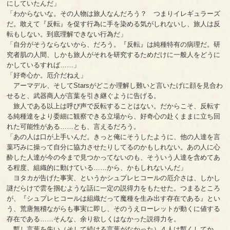
にしていたんだ」
「わからないな。その人物は旅人なんだろう？ つまりイレギュラーズ
だ。敢えて『反転』を促す行為に手を染める気がしれないし、旅人は反
転もしない。到底理解できない行為だ」
「自分がそうならないから、だろう。『反転』は純種特有の病理だ。研
究者肌の人間、しかも旅人がそれを研究するためだけに一般人をどうに
かしているすれば……」
「好奇心か。厄介だねえ」
アーマデル、そしてStarsがどこか理解し難いと言いたげに顔を見合わ
せると、武器商人が言葉を引き継ぐように告げる。
旅人である以上は呼び声で反転することはない。だからこそ、反転す
る純種達をより委細に観察できる立場から、好奇心の赴くままに立ち回
れた可能性がある……とも、言えるだろう。
「あの人は口が上手いんだ。きっと俺にそうしたように、他の人達を言
葉巧みに操って自分に協力させたりしてるのかもしれない。あの人に心
酔した人達が今の今まで見つかってないのも、そういう人達を含めてあ
る程度、組織的に動けている……から、かもしれないんだ」
ヨタカが告げた事実、というかシュプレヒコールの厄介さは、しかし
謎だらけで雲を掴むような話に一定の説得力をもたせた。つまるところ
が、『シュプレヒコールは組織だって魔種を生み出す存在である』とい
う、荒唐無稽ながらも事実に即し、そのうえローレットが動くに値する
存在である……そんな、余り欲しくはなかった説得力を。
暫し言葉を失い（そして続ける言葉がなかった）４人は暫くしてか