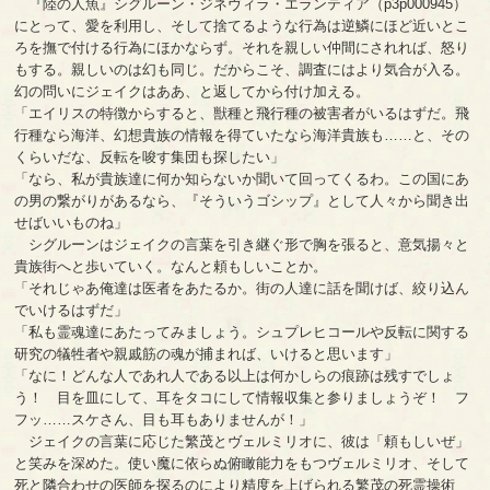
『陸の人魚』シグルーン・ジネヴィラ・エランティア（p3p000945）
にとって、愛を利用し、そして捨てるような行為は逆鱗にほど近いとこ
ろを撫で付ける行為にほかならず。それを親しい仲間にされれば、怒り
もする。親しいのは幻も同じ。だからこそ、調査にはより気合が入る。
幻の問いにジェイクはああ、と返してから付け加える。
「エイリスの特徴からすると、獣種と飛行種の被害者がいるはずだ。飛
行種なら海洋、幻想貴族の情報を得ていたなら海洋貴族も……と、その
くらいだな、反転を唆す集団も探したい」
「なら、私が貴族達に何か知らないか聞いて回ってくるわ。この国にあ
の男の繋がりがあるなら、『そういうゴシップ』として人々から聞き出
せばいいものね」
シグルーンはジェイクの言葉を引き継ぐ形で胸を張ると、意気揚々と
貴族街へと歩いていく。なんと頼もしいことか。
「それじゃあ俺達は医者をあたるか。街の人達に話を聞けば、絞り込ん
でいけるはずだ」
「私も霊魂達にあたってみましょう。シュプレヒコールや反転に関する
研究の犠牲者や親戚筋の魂が捕まれば、いけると思います」
「なに！どんな人であれ人である以上は何かしらの痕跡は残すでしょ
う！ 目を皿にして、耳をタコにして情報収集と参りましょうぞ！ フ
フッ……スケさん、目も耳もありませんが！」
ジェイクの言葉に応じた繁茂とヴェルミリオに、彼は「頼もしいぜ」
と笑みを深めた。使い魔に依らぬ俯瞰能力をもつヴェルミリオ、そして
死と隣合わせの医師を探るのにより精度を上げられる繁茂の死霊操術