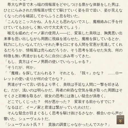
尊大な声音で木っ端の情報屋をどやしつける豊かな体躯をした男は、
ひとにらみされた情報屋が慌てて駆けていく姿を目で追い、姿が見えな
くなったのを確認してからふうと息を吐いた。
「こんなとこッスかね。人を人とも思わないでスし、魔種絡みに手を付
けていてもおかしく無いので大丈夫でしょう」
喉元を緩めたイーノ家の使用人――に、変装した美咲は、胸糞悪い出
来事を思い出しながら周囲に視線を巡らせた。魔種を探しているとか、
戦力にしたいなんてだいそれた事を口にする人間を官憲が見逃してくれ
るだろうか、情報屋は売らぬだろうか。そう思考を巡らせた矢先、何の
特徴も無い男達がおもむろに自分に歩み寄ってきた。
「もし、貴方はイーノ男爵の使いでいらっしゃる？」
「そうだが、何か」
「『魔種』を探しておられる？ それとも、『我々』かな？ ……ロー
レットの使い走りが何の企てかな？」
男達がすべて言い切るより早く、美咲は手近な人間に一撃を叩き込
む。だが、浅いのは明らかだ。両者の剣呑な空気を嗅ぎ取った周囲はそ
そくさと距離を取るが、彼女の思考には激しい疑念が渦巻く。
どこでしくじった？ 何が悪かった？ 変装する前からすでに？
「なるほど、イーノ家と君達は繋がっていたわけだ」
そんな疑念が目まぐるしく思考を駆け抜けるさなか、横合いから声が
響いた。シューヴェルトだ。
「シューヴェルト氏？！ 貴族の調査じゃなかったんでスか？」