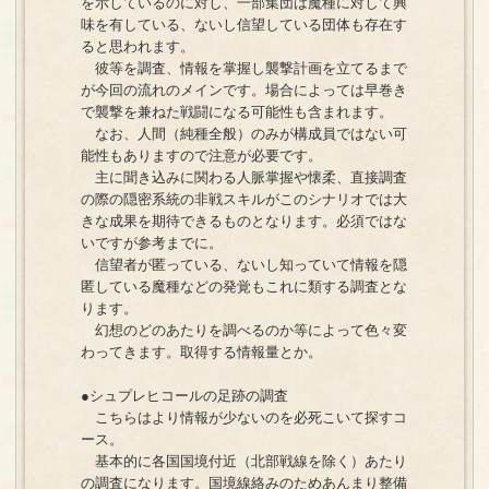
を示しているのに対し、一部集団は魔種に対して興
味を有している、ないし信望している団体も存在す
ると思われます。
彼等を調査、情報を掌握し襲撃計画を立てるまで
が今回の流れのメインです。場合によっては早巻き
で襲撃を兼ねた戦闘になる可能性も含まれます。
なお、人間（純種全般）のみが構成員ではない可
能性もありますので注意が必要です。
主に聞き込みに関わる人脈掌握や懐柔、直接調査
の際の隠密系統の非戦スキルがこのシナリオでは大
きな成果を期待できるものとなります。必須ではな
いですが参考までに。
信望者が匿っている、ないし知っていて情報を隠
匿している魔種などの発覚もこれに類する調査とな
ります。
幻想のどのあたりを調べるのか等によって色々変
わってきます。取得する情報量とか。
●シュプレヒコールの足跡の調査
こちらはより情報が少ないのを必死こいて探すコ
ース。
基本的に各国国境付近（北部戦線を除く）あたり
の調査になります。国境線絡みのためあんまり整備