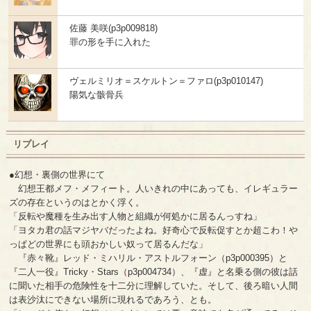
佐藤 美咲(p3p009818)
罪の形を手に入れた
ヴェルミリオ＝スケルトン＝ファロ(p3p010147)
陽気な骸骨兵
リプレイ
●幻想・裏側の世界にて
幻想王都メフ・メフィート。人いきれの中にあっても、イレギュラー
ズの存在というのはとかく浮く。
「反転や魔種を生み出す人物と組織が何処かに居るんっすね」
「ヨタカ君の話マジヤバだったよね。好奇心で反転促すとか超こわ！や
っぱどの世界にも頭おかしい奴って居るんだな」
『赤々靴』レッド・ミハリル・アストルフォーン（p3p000395）と
『二人一役』Tricky・Stars（p3p004734）、『虚』と名乗る側の彼は話
に聞いた相手の危険性を十二分に理解していた。そして、後ろ暗い人間
は表沙汰にできない場所に現れるであろう、とも。