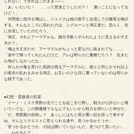
しれない。できればこのまま――」
「あ、いたいた！ ……って君達どうしたの？！ 凄いことになってる
けど！」
仲間達に指示を飛ばし、ジェイクは他の面子と合流しての撤退を検討
する。そんなところに現れたのは、シグルーンと弾正達だ。恐らく、先
に合流していたのだろう。
「弾正、それとアーマデルも。随分手酷くやられたように見えるが大丈
夫か？」
「俺は大丈夫だが、アーマデルがちょっと変なのに絡まれてな……」
「途中で帰ってくれたんだけど、アレは明らかに魔種だろう？ 生きた
心地がしなかったな」
何らかの毒を受けた痕跡が残るアーマデルに、彼とと同じかそれ以上
の着衣の乱れをみせる弾正。お互いロクな目に遭っていないのは明らか
な様子であった。
●幻想・貴族達の狂宴
「イーノ・ミステ男爵が北でことを起こすに際し、戦力が心許ないと嘆
いていてな。この際魔種でもなんでもいいから戦力を得たいと仰せだ」
「だ、男爵殿の依頼ぃ？ あっしにはちと荷が重い話を持って来やす
ね。そんなリクエストに答えられる連中、見つかるかどうか」
「見つかるかどうか、の話は聞いていないんだ。見つけて貰いたい。
……わかるな？」