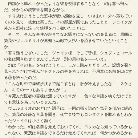
内部から膨れ上がったような彼を視認することなく、幻は窓へ飛ん
だ。外からの銃撃音を聞きながら。
すり抜けようとした窓枠が硬い感触を返し、いきおい、外へ落ちてい
くのを見て、彼女は察した。その部屋が罠であったことと、ジェイクが
外から窓枠に沿って銃弾をバラ撒いたことに。
そして、そんな事件が起きてなお騒ぎにならないのを見るに、周囲は
繁茂やヴェルミリオが素知らぬ顔で人払いを済ませていたということ
か。
「有り難うございました、ジェイク様、そして皆様。シュプレヒコール
の名は聞き出せませんでしたが、別の男の名を――いえ」
幻は『その名』を告げようとし、しかし踏みとどまった。記憶を覗き
見られただけで死んだドクトルの事を考えれば、不用意に名前を口にす
る愚を悟ったのだ。
「こんな町中で爆破沙汰まで起こすとは、肝が冷えましたな！ スケさ
ん、キモの一つもありませんが！」
「今死んだ医者の霊魂は漂っていますが……色々な単語を喚くだけでと
ても意味を為していませんね」
ヴェルミリオのおどけた調子は、一同の張り詰めた気分を僅かに緩め
た。繁茂の冷静な言葉を聞き、死亡直後でもコンタクトを取れるとわか
ったジェイクは小さく頷く。
「わかった。幻は名前を覚えておいてくれ。ヨタカなら知っているかも
しれない。繁茂は単語をできるだけ覚えてくれれば、何かつかめるかも