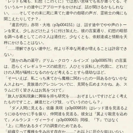
「レッドも俺も、幻想（このくに）では悪い意味でも名が通ってる。そ
ういうルートの連中にアプローチをかければ、話が聞けるかもしれな
い。……そしてその末に死に果てた連中の怨嗟の声ガ、霊術士の俺にも
聞こえたりしてナ？」
『遺言代行』赤羽・大地（p3p004151）は、話す途中でやや声のトー
ンを変え、少しおどけたように付け加えた。彼の言葉通り、幻想の暗部
を調べる者としてこの２人は適任だ。少なくとも、依頼達成と情動を天
秤にかけることはない。
「……理解できない連中だ。何より不幸な死者が増えることは許容でき
ない」
『誰かの為の墓守』グリム・クロウ・ルインズ（p3p008578）の言葉
は、恐らくイレギュラーズの総意だ。人ひとり反転した代償に、どれだ
けの人間が犠牲になるのかなど考えることすら億劫なほど。
「そーいえば、私こっち来てから魔種に関わったの一回あるかないかな
んスよねー。貴族達のアレコレついでに、見聞を広めまスかね。あ、ス
ラムに行く皆さんはお気をつけて」
「旅人が反転現象に興味を持ち研究を……おぞましいですけどよく考え
たものですこと。練達だとバグ技、っていうのかしら？」
『ダメ人間に見える』佐藤 美咲（p3p009818）はレッド達を見送るよ
うにゆるやかに手を振り、仲間達を見送る。彼女は『翼より殺意を込め
て』メルランヌ・ヴィーライ（p3p009063）同様、『下』ではなく
『上』に用があるタイプの調査のためである。
「組織立って魔種を生み出す存在か……これ以上に厄介な奴はいない