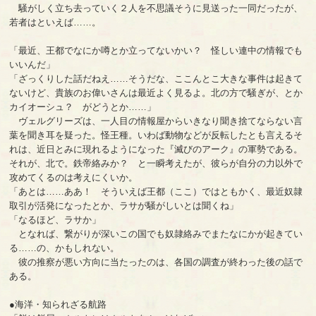
騒がしく立ち去っていく２人を不思議そうに見送った一同だったが、
若者はといえば……。
「最近、王都でなにか噂とか立ってないかい？ 怪しい連中の情報でも
いいんだ」
「ざっくりした話だねえ……そうだな、ここんとこ大きな事件は起きて
ないけど、貴族のお偉いさんは最近よく見るよ。北の方で騒ぎが、とか
カイオーシュ？ がどうとか……」
ヴェルグリーズは、一人目の情報屋からいきなり聞き捨てならない言
葉を聞き耳を疑った。怪王種。いわば動物などが反転したとも言えるそ
れは、近日とみに現れるようになった『滅びのアーク』の軍勢である。
それが、北で。鉄帝絡みか？ と一瞬考えたが、彼らが自分の力以外で
攻めてくるのは考えにくいか。
「あとは……ああ！ そういえば王都（ここ）ではともかく、最近奴隷
取引が活発になったとか、ラサが騒がしいとは聞くね」
「なるほど、ラサか」
となれば、繋がりが深いこの国でも奴隷絡みでまたなにかが起きてい
る……の、かもしれない。
彼の推察が悪い方向に当たったのは、各国の調査が終わった後の話で
ある。
●海洋・知られざる航路