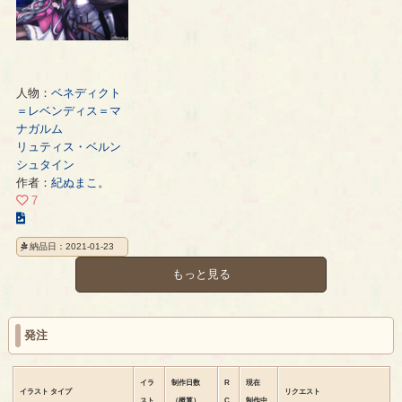
ー
ー
ペ
ジ
ジ
ー
ジ
人物：
ベネディクト
＝レベンディス＝マ
ナガルム
リュティス・ベルン
シュタイン
作者：
紀ぬまこ。
7
こ
の
納品日：2021-01-23
イ
ラ
もっと見る
ス
ト
の
発注
ペ
ー
ジ
イラ
制作日数
R
現在
イラスト
タイプ
リクエスト
スト
（概算）
C
制作中