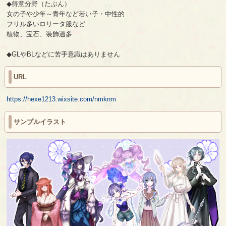
◆得意分野（たぶん）
女の子や少年～青年など若い子・中性的
フリル多いロリータ服など
植物、宝石、装飾過多
◆GLやBLなどに苦手意識はありません
URL
https://hexe1213.wixsite.com/nmknm
サンプルイラスト