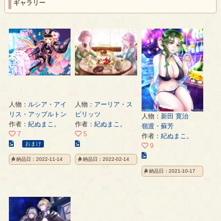
ギャラリー
人物：
ルシア・アイ
人物：
アーリア・ス
リス・アップルトン
ピリッツ
人物：
新田 寛治
作者：
紀ぬまこ。
作者：
紀ぬまこ。
嶺渡・蘇芳
7
5
作者：
紀ぬまこ。
こ
こ
おまけ
9
の
の
こ
納品日：2022-11-14
納品日：2022-02-14
イ
イ
の
納品日：2021-10-17
ラ
ラ
イ
ス
ス
ラ
ト
ト
ス
の
の
ト
ペ
ペ
の