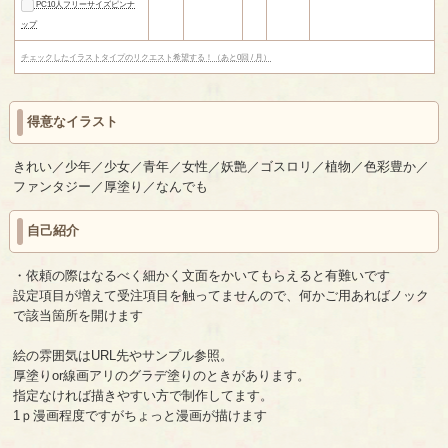
PC10人フリーサイズピンナ
ップ
チェックしたイラストタイプのリクエスト希望する！（あと0回 / 月）
得意なイラスト
きれい／少年／少女／青年／女性／妖艶／ゴスロリ／植物／色彩豊か／
ファンタジー／厚塗り／なんでも
自己紹介
・依頼の際はなるべく細かく文面をかいてもらえると有難いです
設定項目が増えて受注項目を触ってませんので、何かご用あればノック
で該当箇所を開けます
絵の雰囲気はURL先やサンプル参照。
厚塗りor線画アリのグラデ塗りのときがあります。
指定なければ描きやすい方で制作してます。
1ｐ漫画程度ですがちょっと漫画が描けます