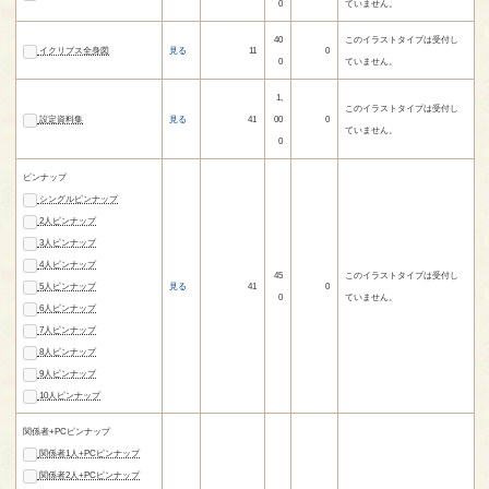
0
ていません。
40
このイラストタイプは受付し
イクリプス全身図
見る
11
0
0
ていません。
1,
このイラストタイプは受付し
設定資料集
見る
41
00
0
ていません。
0
ピンナップ
シングルピンナップ
2人ピンナップ
3人ピンナップ
4人ピンナップ
45
このイラストタイプは受付し
5人ピンナップ
見る
41
0
0
ていません。
6人ピンナップ
7人ピンナップ
8人ピンナップ
9人ピンナップ
10人ピンナップ
関係者+PCピンナップ
関係者1人+PCピンナップ
関係者2人+PCピンナップ