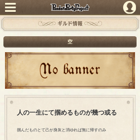
PandoraPartyProject
ギルド情報
空
人の一生にて掴めるものが幾つ或る
掴んだものとて己が身灰と消ゆれば無に帰すのみ