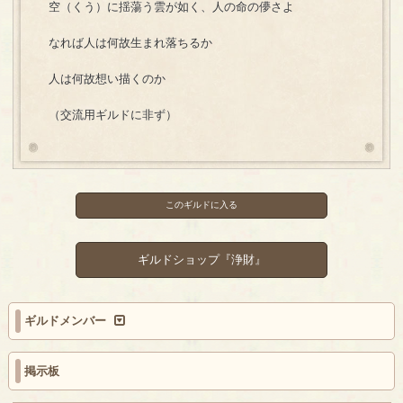
空（くう）に揺蕩う雲が如く、人の命の儚さよ
なれば人は何故生まれ落ちるか
人は何故想い描くのか
（交流用ギルドに非ず）
このギルドに入る
ギルドショップ『浄財』
ギルドメンバー
掲示板