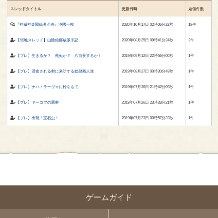
スレッドタイトル
更新日時
返信件数
『神威神楽関係者企画』浄國一揆
2020年10月17日 02時06分22秒
18件
【領地スレッド】山陰仙郷放浪手記
2020年08月25日 09時41分24秒
2件
【プレ】生きるか？ 死ぬか？ 八百長するか！
2019年09月12日 22時56分00秒
1件
【プレ】浸食される村に来訪する奴隷商人達
2019年08月27日 00時30分43秒
1件
【プレ】ナハトラーヴェに鈴をもて
2019年07月30日 21時42分09秒
1件
【プレ】ヤーコブの悪夢
2019年07月26日 23時33分21秒
1件
【プレ】出現！宝石虫！
2019年07月23日 00時57分32秒
1件
ゲームガイド