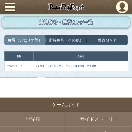
PandoraPartyProject
所持称号・獲得MVP一覧
称号（シナリオ等）
所持称号（その他）
獲得ＭＶＰ
名称
入手元
デコギアチーム
シナリオ『
＜グランドウォークライ＞歯車仕掛けの大戦争
』
ゲームガイド
世界観
サイドストーリー