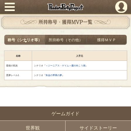
PandoraPartyProject
所持称号・獲得MVP一覧
称号（シナリオ等）
所持称号（その他）
獲得ＭＶＰ
名称
入手元
最後の戦友
シナリオ『
＜ジーニアス・ゲイム＞霧の向こう側
』
悪夢レベル1
シナリオ『
朱金の苹果の夢
』
ゲームガイド
世界観
サイドストーリー