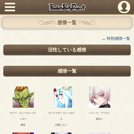
PandoraPartyProject
感情一覧
→ 特別感情一覧
活性している感情
感情一覧
キドー・ルンペルシュテ
クレマァダ＝コン＝モス
ジェック・アーロン
ィルツ
カ
面白い
親切
応援したい