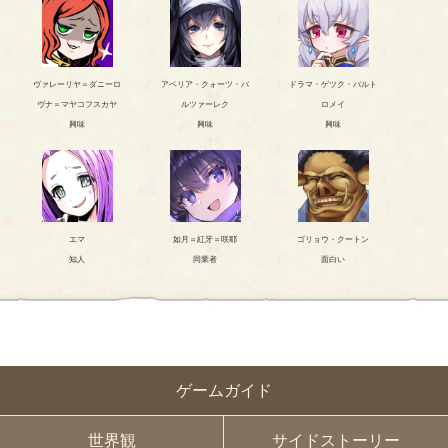
ヴァレーリヤ＝ダニーロ
アベリア・クォーツ・バ
ドラマ・ゲツク・バルト
ヴナ＝マヤコフスカヤ
ルツァーレク
ロメイ
興味
興味
興味
エマ
如月＝紅牙＝咲耶
ゴリョウ・クートン
知人
同業者
面白い
ゲームガイド
世界観
サイドストーリー