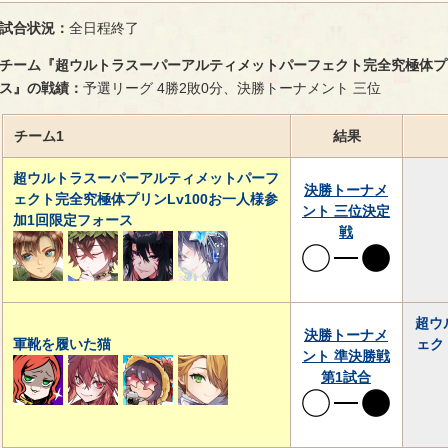
試合状況：
全日程終了
チーム『超ウルトラスーパーアルティメットパーフェクト完全究極体プリ
ス』の戦績：
予選リーグ 4勝2敗0分、決勝トーナメント 三位
チーム1
結果
超ウルトラスーパーアルティメットパーフ
決勝トーナメ
ェクト完全究極体プリンLv100お一人様参
ント 三位決定
加1回限定フォース
戦
超ウ
決勝トーナメ
軍靴を履いた猫
ェク
ント 準決勝戦
第1試合