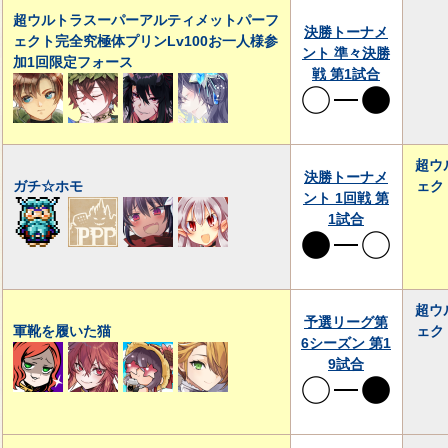
超ウルトラスーパーアルティメットパーフ
決勝トーナメ
ェクト完全究極体プリンLv100お一人様参
ント 準々決勝
加1回限定フォース
戦 第1試合
超ウ
決勝トーナメ
ガチ☆ホモ
ェク
ント 1回戦 第
1試合
超ウ
予選リーグ第
軍靴を履いた猫
ェク
6シーズン 第1
9試合