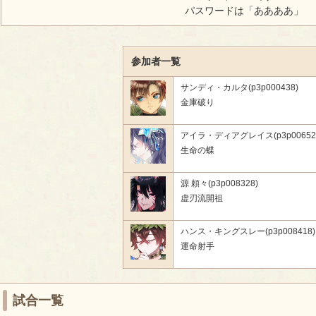
パスワードは「ああああ」
参加者一覧
サンディ・カルタ(p3p000438)
金庫破り
アイラ・ディアグレイス(p3p00652
生命の蝶
源 頼々(p3p008328)
虚刃流開祖
ハンス・キングスレー(p3p008418)
運命射手
試合一覧