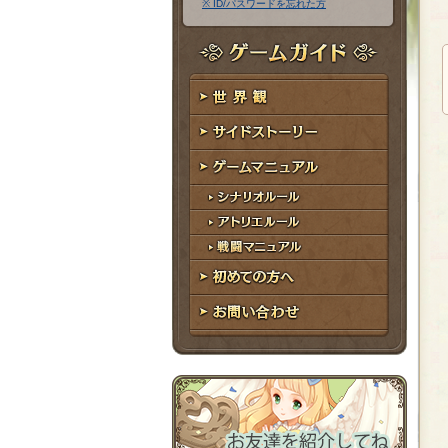
※ ID/パスワードを忘れた方
ア
ワ
ド
ー
レ
ド
ゲームガイド
ス
世界観
サイドストーリー
ゲームマニュアル
シナリオルール
アトリエルール
戦闘マニュアル
初めての方へ
お問い合わせ