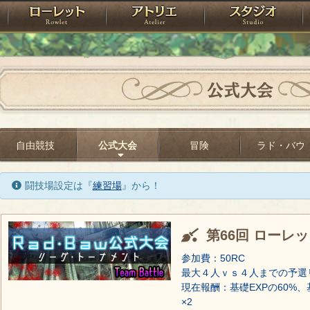
神殿
ローレット
アトリエ
raPartyProject
公式大会
自由競技
公式大会
冒険
ラド・バウ
闘技場設定は『
練習場
』から！
第66回 ローレ
参加費：50RC
最大４人ｖｓ４人までの予選
現在報酬：基礎EXPの60%、
×2