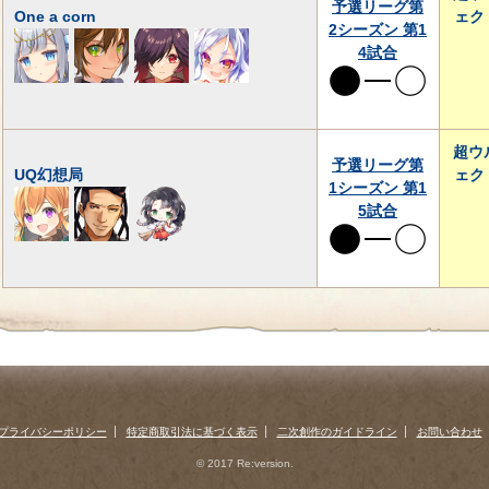
予選リーグ第
One a corn
ェク
2シーズン 第1
4試合
超ウ
予選リーグ第
UQ幻想局
ェク
1シーズン 第1
5試合
プライバシーポリシー
特定商取引法に基づく表示
二次創作のガイドライン
お問い合わせ
© 2017 Re:version.