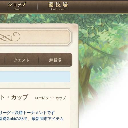
スタジオ
ショップ
闘技場
クエスト
練習場
ット・カップ
ローレット・カップ
リーグ＋決勝トーナメントです
基礎Goldの25％、最新闇市アイテム