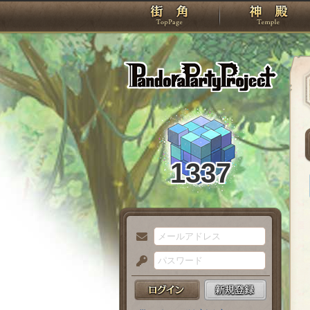
TOP
Pando
1337
メ
ー
パ
ル
ス