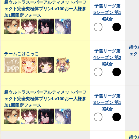
超ウルトラスーパーアルティメットパーフ
予選リーグ第
ェクト完全究極体プリンLv100お一人様参
5シーズン 第1
加1回限定フォース
4試合
超ウ
予選リーグ第
チームこけこっこ
ェク
4シーズン 第2
0試合
超ウルトラスーパーアルティメットパーフ
予選リーグ第
ェクト完全究極体プリンLv100お一人様参
3シーズン 第1
加1回限定フォース
3試合
超ウ