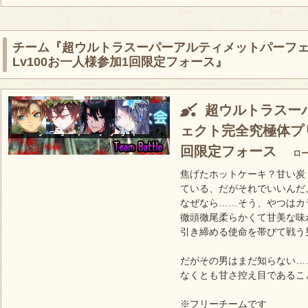
チーム『超ウルトラスーパーアルティメットパーフ
Lv100お一人様参加1回限定フォース』
超ウルトラスー
ェクト完全究極体プリ
回限定フォース
ロ
焦げたホットケーキ？甘い炭
ている、だがそれでいいんだ
なぜなら……そう、やつはカ
徹頭徹尾柔らかくて甘美な味
引き締める使命を帯びて戦う
だがその男はまだ知らない…
なくとも甘さ控え目であるこ
※フリーチームです