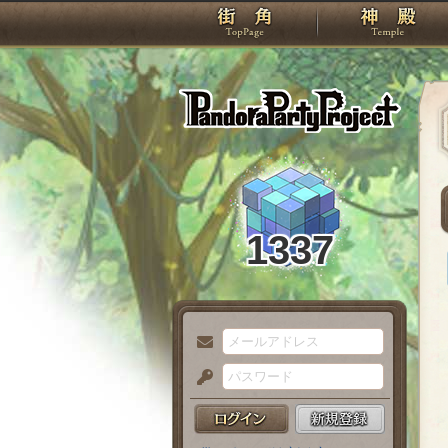
TOP
Pando
1337
メ
ー
パ
ル
ス