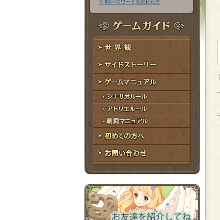
※ ID/パスワードを忘れた方
ア
ワ
ド
ー
レ
ド
ゲームガイド
ス
世界観
サイドストーリー
ゲームマニュアル
シナリオルール
アトリエルール
戦闘マニュアル
初めての方へ
お問い合わせ