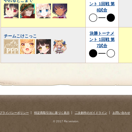
やれるとこまで
ント 1回戦 第
8試合
決勝トーナメ
チームこけこっこ
ント 1回戦 第
7試合
プライバシーポリシー
特定商取引法に基づく表示
二次創作のガイドライン
お問い合わせ
© 2017 Re:version.