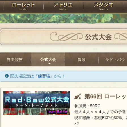
神殿
ローレット
アトリエ
raPartyProject
公式大会
自由競技
公式大会
冒険
ラド・バウ
闘技場設定は『
練習場
』から！
第66回 ローレ
参加費：50RC
最大４人ｖｓ４人までの予選
現在報酬：基礎EXPの60%、
×2