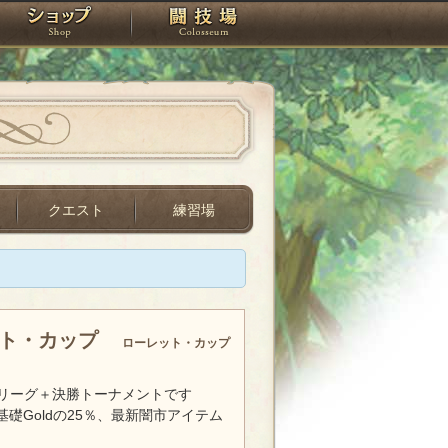
スタジオ
ショップ
闘技場
クエスト
練習場
ット・カップ
ローレット・カップ
リーグ＋決勝トーナメントです
基礎Goldの25％、最新闇市アイテム