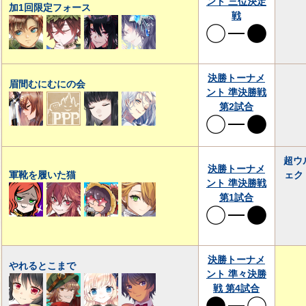
ント 三位決定
加1回限定フォース
戦
決勝トーナメ
眉間むにむにの会
ント 準決勝戦
第2試合
超ウ
決勝トーナメ
軍靴を履いた猫
ェク
ント 準決勝戦
第1試合
決勝トーナメ
やれるとこまで
ント 準々決勝
戦 第4試合