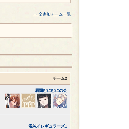
→ 全参加チーム一覧
チーム2
眉間むにむにの会
混沌イレギュラーズ1