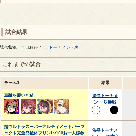
試合結果
試合状況：
全日程終了
→ トーナメント表
これまでの試合
チーム1
結果
軍靴を履いた猫
決勝トーナメ
ント 決勝戦
超ウルトラスーパーアルティメットパーフ
決勝トーナメ
ェクト完全究極体プリンLv100お一人様参