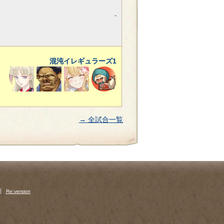
-
混沌イレギュラーズ1
→ 全試合一覧
Re:version