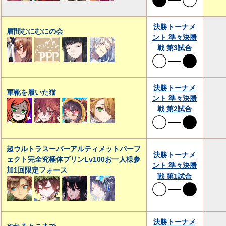
決勝トーナメ
眉間むにむにの会
ント 準々決勝
戦 第3試合
決勝トーナメ
軍靴を履いた猫
ント 準々決勝
戦 第2試合
超ウルトラスーパーアルティメットパーフ
決勝トーナメ
ェクト完全究極体プリンLv100お一人様参
ント 準々決勝
加1回限定フォース
戦 第1試合
決勝トーナメ