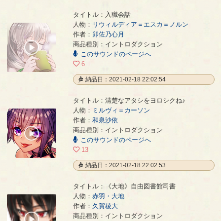
タイトル：入職会話
人物：
リウィルディア＝エスカ＝ノルン
作者：
卯佐乃心月
入職会話
- 卯佐乃心月
商品種別：イントロダクション
00:00
このサウンドのページへ
/
00:25
6
納品日：2021-02-18 22:02:54
タイトル：清楚なアタシをヨロシクね♪
人物：
ミルヴィ＝カーソン
作者：
和泉沙依
清楚なアタシをヨロシクね♪
- 和泉沙依
商品種別：イントロダクション
00:00
このサウンドのページへ
/
00:18
13
納品日：2021-02-18 22:02:53
タイトル：《大地》自由図書館司書
人物：
赤羽・大地
作者：
久賀稜大
《大地》自由図書館司書
- 久賀稜大
商品種別：イントロダクション
00:00