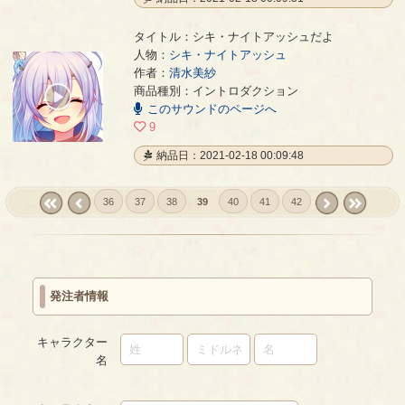
タイトル：シキ・ナイトアッシュだよ
人物：
シキ・ナイトアッシュ
作者：
清水美紗
シキ・ナイトアッシュだよ
- 清水美紗
商品種別：イントロダクション
00:00
このサウンドのページへ
/
00:26
9
納品日：2021-02-18 00:09:48
36
37
38
39
40
41
42
« first
‹
next ›
last »
prev
発注者情報
キャラクター
名