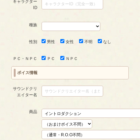
キャラクター
ID
種族
性別
男性
女性
不明
なし
ＰＣ・ＮＰＣ
ＰＣ
ＮＰＣ
ボイス情報
サウンドクリ
エイター名
商品