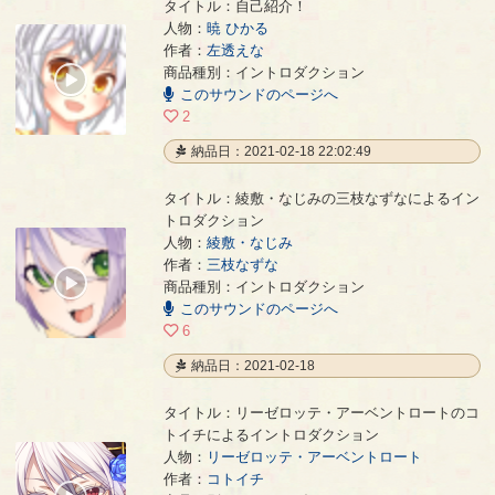
タイトル：自己紹介！
人物：
暁 ひかる
作者：
左透えな
自己紹介！
- 左透えな
商品種別：イントロダクション
00:00
このサウンドのページへ
/
00:04
2
納品日：2021-02-18 22:02:49
タイトル：綾敷・なじみの三枝なずなによるイン
トロダクション
人物：
綾敷・なじみ
綾敷・なじみの三枝なずなによるイントロダクション
- 三枝なずな
作者：
三枝なずな
00:00
商品種別：イントロダクション
/
このサウンドのページへ
00:15
6
納品日：2021-02-18
タイトル：リーゼロッテ・アーベントロートのコ
トイチによるイントロダクション
人物：
リーゼロッテ・アーベントロート
リーゼロッテ・アーベントロートのコトイチによるイントロダクション
- コトイチ
作者：
コトイチ