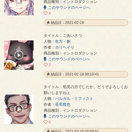
00:00
商品種別：イントロダクション
/
このサウンドのページへ
00:55
4
納品日：2021-02-18
タイトル：ごあいさつ
人物：
生方・創
作者：
ホリヘイリ
ごあいさつ
- ホリヘイリ
商品種別：イントロダクション
00:00
このサウンドのページへ
/
00:23
3
納品日：2021-02-18 00:10:41
タイトル：初見の方でしたか。どうぞよろしくお
願いしますねぇ
人物：
バルガル・ミフィスト
初見の方でしたか。どうぞよろしくお願いしますねぇ
- 荘司哲也
作者：
荘司哲也
00:00
商品種別：イントロダクション
/
このサウンドのページへ
00:23
6
納品日：2021-02-18 00:09:51