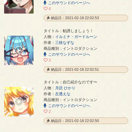
このサウンドのページへ
/
00:31
4
納品日：2021-02-18 22:02:53
タイトル：勧誘しましょう！
人物：
イルミナ・ガードルーン
作者：
三枝なずな
勧誘しましょう！
- 三枝なずな
商品種別：イントロダクション
00:00
このサウンドのページへ
/
00:22
3
納品日：2021-02-18 22:02:51
タイトル：自己紹介なのです〜
人物：
月読 ひかり
作者：
左透えな
自己紹介なのです〜
- 左透えな
商品種別：イントロダクション
00:00
このサウンドのページへ
/
00:04
2
納品日：2021-02-18 22:02:50