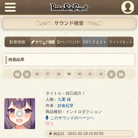
PandoraPartyProject
サウンド検索
新着情報
サウンド検索
サウンドクリエイター
EXリクエスト
ライトスキット
検索結果
36
37
38
39
40
41
42
« first
‹
next ›
last »
prev
タイトル：自己紹介！
人物：
九重 縁
作者：
紗倉妃芽
自己紹介！
- 紗倉妃芽
商品種別：イントロダクション
00:00
このサウンドのページへ
/
00:21
3
納品日：2021-02-18 22:02:55