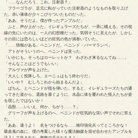
「……なんだろう、これ。注射器？」
フラーゴラが、足元に転がっていた注射器のようなものを取り上げ
た。赤い液体が少々こびりついたものだった。
「ああ、そうだよ。僕が作ったアンプルだ」
ふと、声が上がった。イレギュラーズたちが、一斉に構える。その視
線の先にいたのは、一人の幻想種だった。気弱そうに見えたが、しかし
その目には恐ろしいほどの狂気の色が渦巻いていた。
「……情報がある。ペニンドだ。ペニンド・パーマランベ」
アトがそういうのへ、ペニンドは笑った。
「いかにも。そっちはローレットか？ わざわざ来るなんてね……」
「そんなことはどうでもいい」
アルヴァが声を上げた。
「大人しく投降しろ。エーニュはもう終わりだ」
「いいや？ むしろこれから始まるんだよ」
ぱちん、とペニンドが指を弾いた。すると、イレギュラーズたちの通
ってきた道から、退路を塞ぐように、水晶に体を覆われた怪人たちが姿
を現したではないか！
「晶獣……いいえ、何か、ちがう……？」
グリーフが声を上げるのへ、ペニンドが狂気的な笑い声でそれに答え
た。
「ああ、違うよ！ 名をつけるなら……烙印強化兵ってところかな！
吸血鬼の血に、僕の考案した様々な魔法触媒を混ぜ合わせたアンプルを
注入して生まれた、無敵の兵士たちさ！」