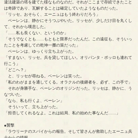
違法建築の塔を建てた様なものなのだ。それがここまで存続できたこと
は奇跡であり、瓦解することは確定していたようなものだった。
「リッセ。おそらく、エーニュはもう終わりだろう」
ベーレンは、静かにそうつぶやいた。リッセが、少しだけ目を丸くし
て、それから嘆息した。
「……私も長くない、というのか」
「そうでなくとも……もともと限界だったんだ。この遠征も、そういっ
たことを考慮しての乾坤一擲の策だった」
ベーレンは、ゆっくり立ち上がった。
「すまない、リッセ。兵を貸してほしい。オリパンタ・ポッロも連れて
行こう」
「どこへ？」
と、リッセが尋ねる。ベーレンは笑った。
「私のわがままを通してくる。オラクルの後継者を、必ず、この手で」
それが身勝手な、ベーレンのオリジンだった。リッセは、静かに、う
なづいた。
「なら、私も行くよ、ベーレン」
そういって、立ち上がった。
「拒否してくれるなよ。これは結局、私の始めた事なんだ……」
●襲撃
「ラウリーナのスパイからの報告。そして皆さんが救助したエーニュ兵
士からの情報。