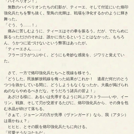
「ハイペリオン！」
無数のハイペリオンたちの幻影が、ティーエ、そして付近にいた烙印
強化兵たちを撃ち抜く。聖鳥の光輝は、戦場を浄化するかのように輝き
舞った。
「ぐう、う……！」
痛みに苦しむように、ティーエはその拳を振るう。だが、でたらめに
振るっただけのそれは、誰かに当たるということはなかった。もちろ
ん、うかつに近づけないという弊害はあったが。
「ティーエさん……」
フラーゴラがつぶやく。どうにも奇妙な感覚を、ジワリと覚えてい
た。
さて、一方で烙印強化兵たちへと視線を移そう。
「どうした。民族解放戦線を侮った結果がこれか！ 遺産だ何だのとう
つつを抜かしている間に、どうしようもなくなったか。大義が掲げられ
ぬのならやめるべきだな。そうだろう諸兵の皆よ！」
あざける様に、あるいは先導するように叫ぶアストラ――いや、イー
リン。戦旗、そして刃が交差するたびに、烙印強化兵から、その身を包
む水晶が砕けて落ちる。
「さぁて、ジョーンズの方が先導（ヴァンガード）なら、我（アタシ）
は盾かねぇ？」
ヒヒヒ、とその眼を烙印強化兵たちに向ける。
「可愛そうなコたちだ」