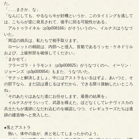
た。
「……まさか、な」
「なんにしても、やるなら今が好機というか、このタイミングを逃して
は、こちらが逆に発見されて、後手に回る可能性がある」
アルトゥライネル（p3p008166）がそういうのへ、イルナスはうなづ
いた。
「周辺の雑兵は、私たちで相手取ります。
ローレットの精鋭は、内部へと侵入。首魁であるリッセ・ケネドリル
および、上級幹部を確保してください」
「まかせて」
フラーゴラ・トラモント（p3p008825）がうなづくのへ、イーリン・
ジョーンズ（p3p000854）もまた、うなづいた。
「サクッと解決しましょ。中にはアストラもいるはずよ。あいつと、そ
の部下なら、まだ話は通じるはずだから、できる限り接触したいところ
ね」
「そのあたりはあなた達にお任せします。最善の結果を」
イルナスがそういって、武器を構えた。ほどなくしてレナヴィスカの
兵士たちが遺跡になだれ込むのを確認しつつ、イレギュラーズたちは遺
跡の建造物へと突入した。
●兎とアストラ
熱い。体中の血が、炎と化してしまったかのよう。