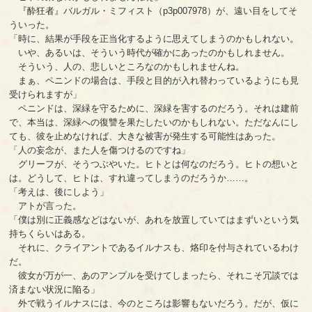
『酔狂者』バルガル・ミフィスト（p3p007978）が、遠い目をしてそ
ういった。
「時に、結果が手段を正当化するように思えてしまうのかもしれない。
いや、あるいは、そういう時代が確かにあったのかもしれません。
そういう、人の、悲しいところなのかもしれませんね。
まぁ、ペニンドの場合は、手段と目的が入れ替わっているようにも見
受けられますが」
ペニンドは、深緑を守るために、深緑を害するのだろう。それは建前
で、本当は、深緑への復讐を果たしたいのかもしれない。ただなんにし
ても、彼を止めなければ、大きな被害が発生する可能性はあった。
「人の妄念が、また人を傷つけるのですね」
グリーフが、そうつぶやいた。ヒトとは何なのだろう。ヒトの想いと
は。どうして、ヒトは、すれ違ってしまうのだろうか……。
「考えは、後にしよう」
アトが言った。
「僕は別に正義感などはないが、あれを放置していてはまずいという気
持ちくらいはある。
それに、クライアントであるイルナスも、烙印を付与されているわけ
だ。
彼女が万が一、あのアンプルを受けてしまったら、それこそ冗談では
済まない状況に陥る」
外で戦うイルナスには、今のところは影響もないだろう。だが、仮に