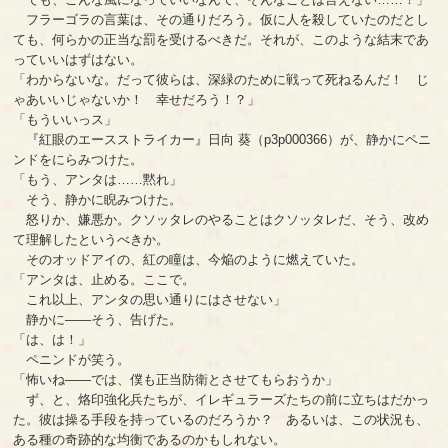
フラーゴラの言葉は、その通りだろう。仮に人を殺していたのだとし
ても、何らかの正当な罰を受けるべきだ。それが、このような結末であ
っていいはずはない。
「わからないな。だって彼らは、深緑のために戦って死ねるんだ！ じ
ゃあいいじゃないか！ 幸せだろう！？」
「もういいっス」
『紅眼のエースストライカー』日向 葵（p3p000366）が、静かにペニ
ンドをにらみつけた。
「もう、アンタは……黙れ」
そう、静かに睨みつけた。
怒りか、嫌悪か。クソッタレのやることはクソッタレだ、そう、改め
て理解したというべきか。
そのオッドアイの、紅の瞳は、今焔のように燃えていた。
「アンタは、止める。ここで。
これ以上、アンタの思い通りにはさせない」
静かに――そう、告げた。
「は、は！」
ペニンドが笑う。
「怖いね――では、僕も正当防衛とさせてもらおうか」
ず、と、烙印強化兵たちが、イレギュラーズたちの前に立ちはだかっ
た。彼は操る手段を持っているのだろうか？ あるいは、この状況も、
ある種の奇跡的な均衡であるのかもしれない。