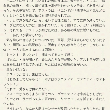
ペニンドに何度も打ち込まれた彼の液体は、彼が言うことには、『吸
血鬼の血液と、様々な魔術媒体を混ぜ合わせたカクテル』であるらしか
った。その事実だけで、アストラは、ペニンドが『烙印を治す気などな
い』ということを嫌が応にも理解させられてた。
ぐ、と呼気を吐きながら、這いずる様に動く。すでに体を縛っていた
ロープだのなんだのは、解かれていた。もう動けまい、という判断だろ
う。それでも、アストラが動けたのは、ある種の執念に近いものだ。
「……あたりが騒がしいな」
気を紛らわせるようにつぶやいた。実際、見張りすらいなくなったよ
うで、周囲に人の気配はない。脱出するならば今だろうが、しかしこの
体で、一人で脱出するのには困難だ……。
「おっと！ 見つけた！ 捕まってる人って感じ！」
ばぁん、と扉が開いて、妙にのんきな声が響いた。アストラが苦し気
に顔を見上げて見てみれば、そこには兎の獣種の女がいた。
「見ない顔だな」
アストラが言う。兎は笑った。
「はじめましてだからね！ ボクはヴァニティア・ヴァニティ・ヴァト
ラント！」
「それで、兎さんは何の用だ？」
アストラがうめくように言うのへ、ヴァニティアは小首をかしげた。
「んーとね、ラーガって人に言われて、リッセって人を捕まえに来たん
だよね。
そうしたら、なんか人助けセンサーが反応したから。そうしたら、助