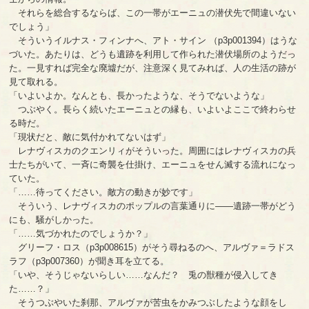
それらを総合するならば、この一帯がエーニュの潜伏先で間違いない
でしょう」
そういうイルナス・フィンナへ、アト・サイン （p3p001394）はうな
づいた。あたりは、どうも遺跡を利用して作られた潜伏場所のようだっ
た。一見すれば完全な廃墟だが、注意深く見てみれば、人の生活の跡が
見て取れる。
「いよいよか。なんとも、長かったような、そうでないような」
つぶやく。長らく続いたエーニュとの縁も、いよいよここで終わらせ
る時だ。
「現状だと、敵に気付かれてないはず」
レナヴィスカのクエンリィがそういった。周囲にはレナヴィスカの兵
士たちがいて、一斉に奇襲を仕掛け、エーニュをせん滅する流れになっ
ていた。
「……待ってください。敵方の動きが妙です」
そういう、レナヴィスカのポップルの言葉通りに――遺跡一帯がどう
にも、騒がしかった。
「……気づかれたのでしょうか？」
グリーフ・ロス（p3p008615）がそう尋ねるのへ、アルヴァ＝ラドス
ラフ（p3p007360）が聞き耳を立てる。
「いや、そうじゃないらしい……なんだ？ 兎の獣種が侵入してき
た……？」
そうつぶやいた刹那、アルヴァが苦虫をかみつぶしたような顔をし