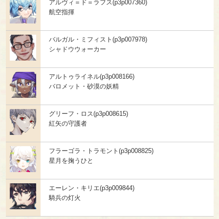
アルヴィ＝ド＝ラフス(p3p007360)
航空指揮
バルガル・ミフィスト(p3p007978)
シャドウウォーカー
アルトゥライネル(p3p008166)
バロメット・砂漠の妖精
グリーフ・ロス(p3p008615)
紅矢の守護者
フラーゴラ・トラモント(p3p008825)
星月を掬うひと
エーレン・キリエ(p3p009844)
騎兵の灯火