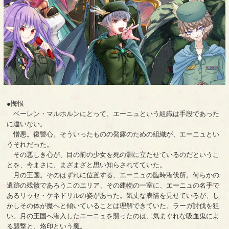
●悔恨
ベーレン・マルホルンにとって、エーニュという組織は手段であった
に違いない。
憎悪。復讐心。そういったものの発露のための組織が、エーニュとい
うそれだった。
その悪しき心が、目の前の少女を死の淵に立たせているのだというこ
とを、今まさに、まざまざと思い知らされてていた。
月の王国。そのはずれに位置する、エーニュの臨時潜伏所。何らかの
遺跡の残骸であろうこのエリア、その建物の一室に、エーニュの名手で
あるリッセ・ケネドリルの姿があった。気丈な表情を見せているが、し
かしその体が魔へと傾いていることは理解できていた。ラーガ討伐を狙
い、月の王国へ潜入したエーニュを襲ったのは、気まぐれな吸血鬼によ
る襲撃と、烙印という魔。