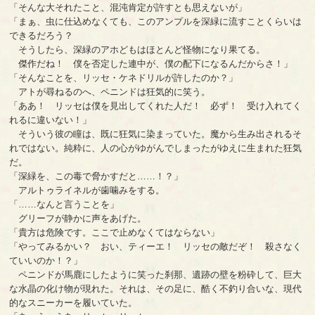
「そんな大それたこと、混沌肯定が許すとも思えないが」
「まぁ、虫に仕込めなくても、このアンプルを深緑に流すことくらいは
できるだろう？
そうしたら、深緑のアホどもはほとんど怪物になり果てる。
傑作だね！ 僕を否定した連中が、僕の配下になるんだからさ！」
「そんなことを、リッセ・ケネドリルが許したのか？」
アトが尋ねるのへ、ペニンドは狂気的に笑う。
「ああ！ リッセは僕を見出してくれた人だ！ 必ず！ 受け入れてく
れるに違いない！」
そういう彼の瞳は、既に狂気に染まっていた。魔から生み出されるそ
れではない。純粋に、人の心がゆがんでしまったがゆえに生まれた狂気
だ。
「深緑を、この毒で脅かすだと……！？」
アルトゥライネルが歯噛みをする。
「……なんと言うことを」
グリーフが静かに声をあげた。
「貴方は危険です。ここで止めなくてはならない」
「やってみるかい？ おい、ティーエ！ リッセの敵だぞ！ 殺さなく
ていいのか！？」
ペニンドが馬鹿にしたように笑った刹那、遺跡の壁を粉砕して、巨大
な水晶の化け物が現れた。それは、その足に、酷く不釣り合いな、現代
的なスニーカーを履いていた。