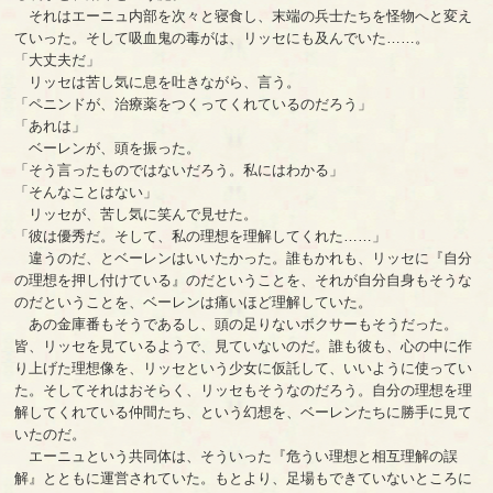
それはエーニュ内部を次々と寝食し、末端の兵士たちを怪物へと変え
ていった。そして吸血鬼の毒がは、リッセにも及んでいた……。
「大丈夫だ」
リッセは苦し気に息を吐きながら、言う。
「ペニンドが、治療薬をつくってくれているのだろう」
「あれは」
ベーレンが、頭を振った。
「そう言ったものではないだろう。私にはわかる」
「そんなことはない」
リッセが、苦し気に笑んで見せた。
「彼は優秀だ。そして、私の理想を理解してくれた……」
違うのだ、とベーレンはいいたかった。誰もかれも、リッセに『自分
の理想を押し付けている』のだということを、それが自分自身もそうな
のだということを、ベーレンは痛いほど理解していた。
あの金庫番もそうであるし、頭の足りないボクサーもそうだった。
皆、リッセを見ているようで、見ていないのだ。誰も彼も、心の中に作
り上げた理想像を、リッセという少女に仮託して、いいように使ってい
た。そしてそれはおそらく、リッセもそうなのだろう。自分の理想を理
解してくれている仲間たち、という幻想を、ベーレンたちに勝手に見て
いたのだ。
エーニュという共同体は、そういった『危うい理想と相互理解の誤
解』とともに運営されていた。もとより、足場もできていないところに