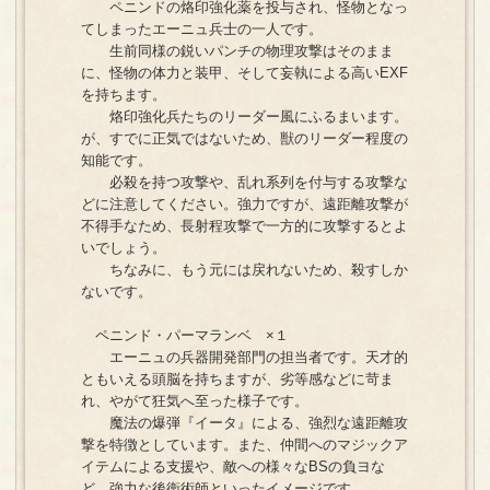
ペニンドの烙印強化薬を投与され、怪物となっ
てしまったエーニュ兵士の一人です。
生前同様の鋭いパンチの物理攻撃はそのまま
に、怪物の体力と装甲、そして妄執による高いEXF
を持ちます。
烙印強化兵たちのリーダー風にふるまいます。
が、すでに正気ではないため、獣のリーダー程度の
知能です。
必殺を持つ攻撃や、乱れ系列を付与する攻撃な
どに注意してください。強力ですが、遠距離攻撃が
不得手なため、長射程攻撃で一方的に攻撃するとよ
いでしょう。
ちなみに、もう元には戻れないため、殺すしか
ないです。
ペニンド・パーマランベ ×１
エーニュの兵器開発部門の担当者です。天才的
ともいえる頭脳を持ちますが、劣等感などに苛ま
れ、やがて狂気へ至った様子です。
魔法の爆弾『イータ』による、強烈な遠距離攻
撃を特徴としています。また、仲間へのマジックア
イテムによる支援や、敵への様々なBSの負ヨな
ど、強力な後衛術師といったイメージです。