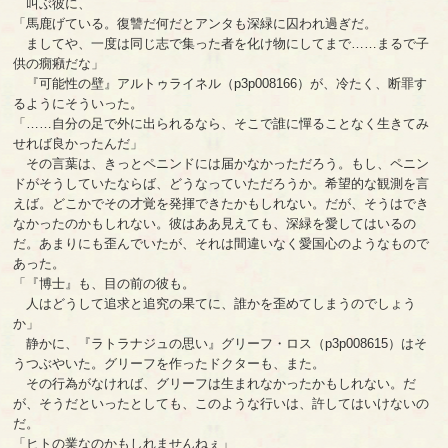
叫ぶ彼に、
「馬鹿げている。復讐だ何だとアンタも深緑に囚われ過ぎだ。
ましてや、一度は同じ志で集った者を化け物にしてまで……まるで子
供の癇癪だな」
『可能性の壁』アルトゥライネル（p3p008166）が、冷たく、断罪す
るようにそういった。
「……自分の足で外に出られるなら、そこで誰に憚ることなく生きてみ
せれば良かったんだ」
その言葉は、きっとペニンドには届かなかっただろう。もし、ペニン
ドがそうしていたならば、どうなっていただろうか。希望的な観測を言
えば。どこかでその才覚を発揮できたかもしれない。だが、そうはでき
なかったのかもしれない。彼はああ見えても、深緑を愛してはいるの
だ。あまりにも歪んでいたが、それは間違いなく愛国心のようなもので
あった。
「『博士』も、目の前の彼も。
人はどうして追求と追究の果てに、誰かを歪めてしまうのでしょう
か」
静かに、『ラトラナジュの思い』グリーフ・ロス（p3p008615）はそ
うつぶやいた。グリーフを作ったドクターも、また。
その行為がなければ、グリーフは生まれなかったかもしれない。だ
が、そうだといったとしても、このような行いは、許してはいけないの
だ。
「ヒトの業なのかもしれませんねぇ」