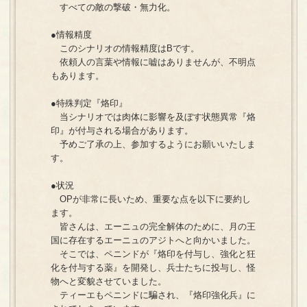
すべての敵の撃破・無力化。
●情報精度
このシナリオの情報精度はBです。
依頼人の言葉や情報に嘘はありませんが、不明点
もあります。
●特殊判定『烙印』
当シナリオでは肉体に影響を及ぼす状態異常『烙
印』が付与される場合があります。
予めご了承の上、参加するようにお願いいたしま
す。
●状況
OPが非常に長いため、重要な点を以下に要約し
ます。
皆さんは、エーニュの完全解体のために、月の王
国に存在するエーニュのアジトへと向かいました。
そこでは、ペニンドが『烙印を付与し、強化と狂
化を付与する薬』を開発し、兵士たちに投与し、怪
物へと変貌させていました。
ティーエもペニンドに騙され、『烙印強化兵』に