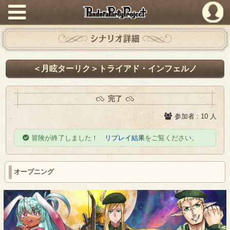
PandoraPartyProject
シナリオ詳細
＜月眩ターリク＞トライアド・インフェルノ
完了
参加者 : 10 人
冒険が終了しました！
リプレイ結果
をご覧ください。
オープニング