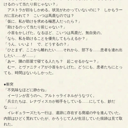
けるのって当たり前じゃない？」
アストラが顔をしかめる。状況がわかっていないのに？ しかもラー
ガに言われて？ こいつは馬鹿なのでは？
「仮に、私が助けを求める極悪人だったら？」
「助けるのって当たり前じゃない？」
小首をかしげた。なるほど、こいつは馬鹿だ。無自覚の。
「なら、私を助けることを優先してもらえるか？」
「うん、いいよ！ で、どうするの？」
「ひとまず、ここから離れたい……それから、部下を……患者を連れ出
したい……が……」
「あー、隣の部屋で寝てる人たち？ 起こせるかなー？」
むー、とヴァニティアが小首をかしげた。どうにも、患者たちにとっ
ても、時間はないらしかった。
●衝突
「不気味なほどに静かね」
イーリンが言うのへ、アルトゥライネルがうなづく。
「兵士たちは、レナヴィスカが相手をしている……にしても、妙だ
な……」
イレギュラーズたち一行は、遺跡に存在する廃墟の中を進んでいた。
内部はひどく荒れていたが、かろうじて人が生活していた痕跡は見て取
れた。