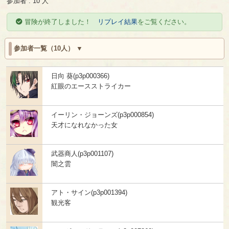
参加者 : 10 人
冒険が終了しました！
リプレイ結果
をご覧ください。
参加者一覧（10人）
日向 葵(p3p000366)
紅眼のエースストライカー
イーリン・ジョーンズ(p3p000854)
天才になれなかった女
武器商人(p3p001107)
闇之雲
アト・サイン(p3p001394)
観光客