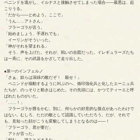
ペニンドを逃がし、イルナスと接触させてしまった場合――最悪は、起
こりうる。
「だから――とめよう。ここで」
「うん……アトさん」
フラーゴラが言う。
「始めましょう、手遅れでも」
イーリンがそういった。
「神がそれを望まれる」
そう、声を上げた。それが、戦いの合図だった。イレギュラーズたち
は一斉に、その武器をかざして走り出した。
●第一のインフェルノ
「さぁ、奴らは深緑の敵だぞ！ 殺せ！」
ペニンドが扇動するように叫ぶのへ、烙印強化兵と化したエーニュ兵
たちが、のっそりと動きはじめた。その先頭には、かつてティーエと呼
ばれたものがいた。
「……！」
フラーゴラが唇をかむ。別に、何らかの好意的な接点があったわけで
はない。むしろ、ただの敵として認識していただろう。だが、それで
も、見知った顔がこうも変貌してしまうとなるのは――！
「フラーゴラ、君が要だ」
アトが言った。
「頼む――踏みとどまるな」