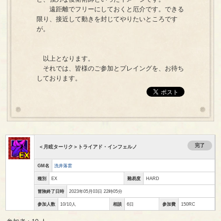
遠距離でフリーにしておくと厄介です。できる
限り、接近して動きを封じてやりたいところです
が。
以上となります。
それでは、皆様のご参加とプレイングを、お待ち
しております。
完了
＜月眩ターリク＞トライアド・インフェルノ
GM名
洗井落雲
種別
EX
難易度
HARD
冒険終了日時
2023年05月03日 22時05分
参加人数
10/10人
相談
6日
参加費
150RC