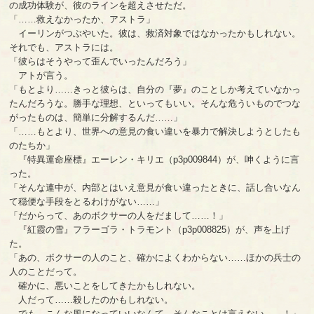
の成功体験が、彼のラインを超えさせただ。
「……救えなかったか、アストラ」
イーリンがつぶやいた。彼は、救済対象ではなかったかもしれない。
それでも、アストラには。
「彼らはそうやって歪んでいったんだろう」
アトが言う。
「もとより……きっと彼らは、自分の『夢』のことしか考えていなかっ
たんだろうな。勝手な理想、といってもいい。そんな危ういものでつな
がったものは、簡単に分解するんだ……」
「……もとより、世界への意見の食い違いを暴力で解決しようとしたも
のたちか」
『特異運命座標』エーレン・キリエ（p3p009844）が、呻くように言
った。
「そんな連中が、内部とはいえ意見が食い違ったときに、話し合いなん
て穏便な手段をとるわけがない……」
「だからって、あのボクサーの人をだまして……！」
『紅霞の雪』フラーゴラ・トラモント（p3p008825）が、声を上げ
た。
「あの、ボクサーの人のこと、確かによくわからない……ほかの兵士の
人のことだって。
確かに、悪いことをしてきたかもしれない。
人だって……殺したのかもしれない。
でも、こんな風になっていいなんて、そんなことは言えない……！」