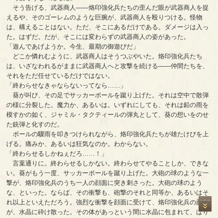
そう告げる、武器商人――烙印強化兵たちの歪んだ眼が武器商人を捉
えるや、そのゴーレムのような巨腕が、武器商人を殴りつける。怪物
は、構えることはない。ただ、そこにあるだけである。ダメージは入っ
た。はずだ。だが、そこには変わらずの武器商人の姿があった。
「遊んであげようか。今生、最期の御遊びだ」
どこか憐れむように、武器商人はそうつぶやいた。烙印強化兵たち
は、いざなわれるがままに武器商人へと攻撃を続ける――仲間たちを、
それをただ任せているだけではない。
「終わらせなきゃならないってなら……」
葵が叫び、その足でサッカーボールを蹴り上げた。それは空中で散弾
の様に分裂した。魔力か、あるいは。いずれにしても、それは鉛の雨を
模すかの如く、ジャミル・タクティールの弾丸として、葵の想いをのせ
た銃弾と化すのだ。
ボールの驟雨を叩きつけられながら、烙印強化兵たちが雄たけびを上
げる。痛みか、あるいは狂気なのか。わからない。
「終わらせるしかねぇだろ……！」
言葉通りに。終わらせるしかない。終わらせてやることしか、できな
い。葵がもう一度、サッカーボールを蹴り上げた。大砲の球のような一
撃が、烙印強化兵のうち一人の顔面に突き刺さった。大砲の球のよう
な、といった。ならば、その衝撃も、砲撃のそれと同等か、あるいはそ
れ以上といえただろう。強烈な衝撃を顔面に受けて、烙印強化兵の顔面
が、水晶に砕け散った。その体があっという間に水晶に包まれて、ばり