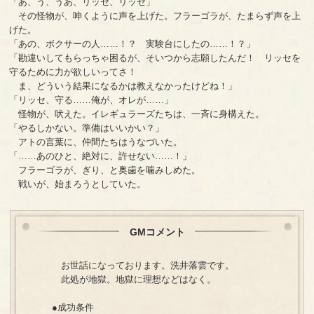
「あ、う、うあ、リッセ、リッセ」
その怪物が、呻くように声を上げた。フラーゴラが、たまらず声を上
げた。
「あの、ボクサーの人……！？ 実験台にしたの……！？」
「勘違いしてもらっちゃ困るが、そいつから志願したんだ！ リッセを
守るために力が欲しいってさ！
ま、どういう結果になるかは教えなかったけどね！」
「リッセ、守る……俺が、オレが……」
怪物が、吠えた。イレギュラーズたちは、一斉に身構えた。
「やるしかない。準備はいいかい？」
アトの言葉に、仲間たちはうなづいた。
「……あのひと、絶対に、許せない……！」
フラーゴラが、ぎり、と奥歯を噛みしめた。
戦いが、始まろうとしていた。
GMコメント
お世話になっております。洗井落雲です。
此処が地獄。地獄に理想などはなく。
●成功条件