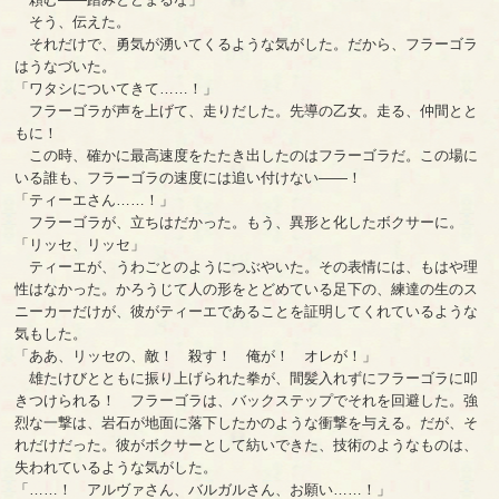
そう、伝えた。
それだけで、勇気が湧いてくるような気がした。だから、フラーゴラ
はうなづいた。
「ワタシについてきて……！」
フラーゴラが声を上げて、走りだした。先導の乙女。走る、仲間とと
もに！
この時、確かに最高速度をたたき出したのはフラーゴラだ。この場に
いる誰も、フラーゴラの速度には追い付けない――！
「ティーエさん……！」
フラーゴラが、立ちはだかった。もう、異形と化したボクサーに。
「リッセ、リッセ」
ティーエが、うわごとのようにつぶやいた。その表情には、もはや理
性はなかった。かろうじて人の形をとどめている足下の、練達の生のス
ニーカーだけが、彼がティーエであることを証明してくれているような
気もした。
「ああ、リッセの、敵！ 殺す！ 俺が！ オレが！」
雄たけびとともに振り上げられた拳が、間髪入れずにフラーゴラに叩
きつけられる！ フラーゴラは、バックステップでそれを回避した。強
烈な一撃は、岩石が地面に落下したかのような衝撃を与える。だが、そ
れだけだった。彼がボクサーとして紡いできた、技術のようなものは、
失われているような気がした。
「……！ アルヴァさん、バルガルさん、お願い……！」