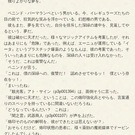
独りよがりな夢を。
ペニンド・パーマランベという男がいる。今、イレギュラーズたちの
目の前で、狂気的な笑みを浮かべている、幻想種の男である。
彼もまた、夢を見ていた。自分を排斥した深緑の連中を、見返してや
るという、夢だ。
彼は確かに天才だった。様々なマジックアイテムを考案したが、それ
はあまりにも『危険』であった。例えば、エーニュが運用している『イ
ータ』というプラスチック爆薬のようなもんは、彼の考案であった。そ
ういったあまりにも危険なものを、深緑の人々は受け入れなかった。
「そうだ、これは復讐なんだ」
ペニンドが言う。
「これは、僕の深緑への、復讐だ！ 認めさせてやるッ！ 僕という存
在をッ！」
「まいったね」
『観光客』アト・サイン（p3p001394）は、面倒そうに言った。
「彼は確かに天才だ。ということは、この烙印強化兵とやらも、言葉通
りのスペックを持っているに間違いないだろうね」
「どうなっているんだい？ これは」
『闇之雲』武器商人（p3p001107）が声を上げた。
「烙印そのものの解明を、彼ができたとは思えないが？」
「おそらくだけど、烙印状態の患者に、様々薬効の魔術媒体でドーピン
グしたんでしょうね」