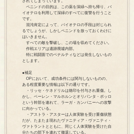
されてしまっています。
ペニンドの目的は、この薬を深緑へ持ち帰り、バ
イオテロを利用して深緑のすべてに復讐を行うこと
です。
混沌肯定によって、バイオテロの手段は封じられ
るでしょうが、しかしペニンドを放っておくわけに
はいきません。
すべての敵を撃破し、この場を収めてください。
作戦エリアは遺跡廃墟内部。
特に戦闘面でのペナルティなどは発生しないもの
とします。
●補足
OPにおいて、成功条件には関与しないものの、
ある程度重要な情報は以下の通りです。
・リッセ・ケネドリルは烙印を付与され重傷。し
かし、ベーレン・マルホルンとオリパンタ・ポッロ
という幹部を連れて、ラーガ・カンパニーへの攻撃
に向かっている。
・アストラ・アスターは人体実験を受け重傷状態
だが、たまたま現れたヴァニティア・ヴァニティ・
ヴァトラントとともに、同じく人体実験を受けた自
分たちの部下を連れて撤退している。