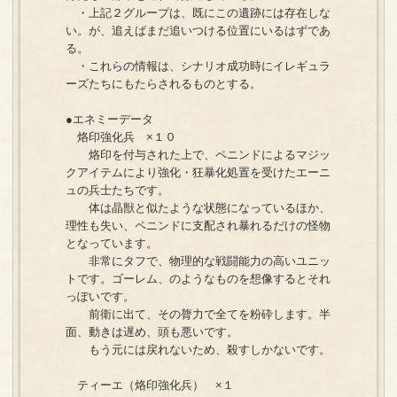
・上記２グループは、既にこの遺跡には存在しな
い。が、追えばまだ追いつける位置にいるはずであ
る。
・これらの情報は、シナリオ成功時にイレギュラ
ーズたちにもたらされるものとする。
●エネミーデータ
烙印強化兵 ×１０
烙印を付与された上で、ペニンドによるマジッ
クアイテムにより強化・狂暴化処置を受けたエーニ
ュの兵士たちです。
体は晶獣と似たような状態になっているほか、
理性も失い、ペニンドに支配され暴れるだけの怪物
となっています。
非常にタフで、物理的な戦闘能力の高いユニッ
トです。ゴーレム、のようなものを想像するとそれ
っぽいです。
前衛に出て、その膂力で全てを粉砕します。半
面、動きは遅め、頭も悪いです。
もう元には戻れないため、殺すしかないです。
ティーエ（烙印強化兵） ×１