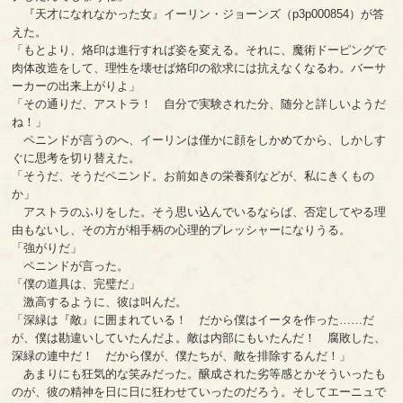
『天才になれなかった女』イーリン・ジョーンズ（p3p000854）が答
えた。
「もとより、烙印は進行すれば姿を変える。それに、魔術ドーピングで
肉体改造をして、理性を壊せば烙印の欲求には抗えなくなるわ。バーサ
ーカーの出来上がりよ」
「その通りだ、アストラ！ 自分で実験された分、随分と詳しいようだ
ね！」
ペニンドが言うのへ、イーリンは僅かに顔をしかめてから、しかしす
ぐに思考を切り替えた。
「そうだ、そうだペニンド。お前如きの栄養剤などが、私にきくもの
か」
アストラのふりをした。そう思い込んでいるならば、否定してやる理
由もないし、その方が相手柄の心理的プレッシャーになりうる。
「強がりだ」
ペニンドが言った。
「僕の道具は、完璧だ」
激高するように、彼は叫んだ。
「深緑は『敵』に囲まれている！ だから僕はイータを作った……だ
が、僕は勘違いしていたんだよ。敵は内部にもいたんだ！ 腐敗した、
深緑の連中だ！ だから僕が、僕たちが、敵を排除するんだ！」
あまりにも狂気的な笑みだった。醸成された劣等感とかそういったも
のが、彼の精神を日に日に狂わせていったのだろう。そしてエーニュで