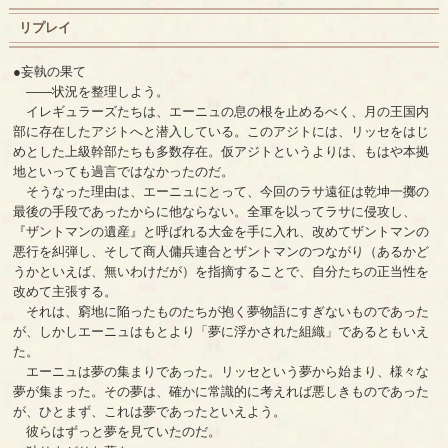
リプレイ
●妄執の果て
――状況を整理しよう。
イレギュラーズたちは、エーニュの息の根を止めるべく、月の王国内
部に存在したアジトへと潜入している。このアジトには、リッセをはじ
めとした上級幹部たちも多数存在。仮アジトというよりは、もはや本拠
地といっても過言ではなかったのだ。
そうなった理由は、エーニュにとって、今回のラサ遠征は乾坤一擲の
最後の手段であったからに他ならない。全軍を以ってラサに侵攻し、
『ザントマンの遺産』と呼ばれる大金を手に入れ、改めてザントマンの
悪行を糾弾し、そして商人傭兵連合とザントマンのつながり（あるかど
うかといえば、無いわけだが）を指摘することで、自分たちの正当性を
改めて主張する。
それは、窮地に陥ったものたちが抱く夢物語にすぎないものであった
が、しかしエーニュはもとより「夢に浮かされた組織」であるともいえ
た。
エーニュは夢の集まりであった。リッセという夢から始まり、様々な
夢が集まった。その夢は、確かに常識的に考えれば悪しきものであった
が、ひとまず、これは夢であったといえよう。
彼らはずっと夢を見ていたのだ。