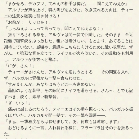
「まかせろ。デカブツ、てめえの相手は俺だ。……聞こえてねえか」
アルヴァが声を上げ、魂の叫びをあげた。吹き荒れる方向は、ティー
エの注意を確実に引き付ける！
「お前が！ リッセを！」
「しらねぇよ……って言っても、聞こえてねぇよな！」
振り下ろされる拳を、アルヴァは間一髪で回避した。そのまま、至近
距離で狙撃銃をぶっ放した。狙いは着けない。もとより、あてることは
期待していない。威嚇や、意識をこちらに向けるために近い攻撃だ。ず
がん、と強烈な音を立てて、ライフルが火を吹いた。その反動をも利用
し、アルヴァが後方へと飛ぶ。
「にが、さん！」
ティーエがさけんだ。アルヴァを追おうとする――その間髪を入れ
ず、バルガルは背後から一撃を食らわせた。
「すみませんが、あなたはもうどこへも進めない」
晶獣のような装甲、その隙間にナイフを滑らせる。さんっ、とでも記
すべき、鋭く、素早い斬撃音。
「ぎ、いっ！」
痛みは感じるのだろう。ティーエはその拳を振るって、バルガルを振
りほどいた。バルガルが間一髪で、その一撃を回避――。
「まぁ、一撃程度ならば躱せまして。あ、何度もは遠慮します」
おどけるように一言。入れ替わる様に、フラーゴラはその手を振るっ
た。