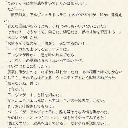
「てめぇが何に劣等感を抱いていたかは知らねぇ。
だが――」
『航空猟兵』アルヴァ＝ラドスラフ（p3p007360）が、静かに身構え
た。
「どんな理由があろうとも、それはやっちゃいけないことだ」
「そうだ！ そうやって、禁忌だ、禁忌だと、僕の才能を否定する！」
ペニンドが叫んだ。
「お前もそうなのか！ 僕を！ 否定するのか！」
「……イカれちまってると、テメェは」
アルヴァが静かに、息を吸い込んでから、
「……ウサギの獣種に荒らされたって聞いたぜ。
そいつはどこに行った？」
脳裏に浮かぶのは、わずかに触れ合った袖、その程度の縁でしかない
にしても、それでも縁のある、ヴァニティアという獣種の顔だった。
「知らないね。僕は」
「そうかい」
アルヴァが、す、と目を細めた。
「なら……テメェは俺にとっては、ただの一障害でしかない。
さっさと排除させてもらう」
ペニンドが、アルヴァの目に、酷く嫌そうな表情を浮かべた。
「その目だ……どいつもこいつも、僕をそうやってみてきた！
僕は天才だ！ 結果を出している！ なぜそれを認めない！」