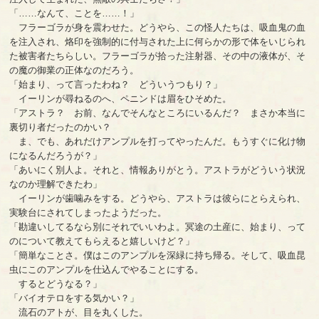
「……なんて、ことを……！」
フラーゴラが身を震わせた。どうやら、この怪人たちは、吸血鬼の血
を注入され、烙印を強制的に付与された上に何らかの形で体をいじられ
た被害者たちらしい。フラーゴラが拾った注射器、その中の液体が、そ
の魔の御業の正体なのだろう。
「始まり、って言ったわね？ どういうつもり？」
イーリンが尋ねるのへ、ペニンドは眉をひそめた。
「アストラ？ お前、なんでそんなところにいるんだ？ まさか本当に
裏切り者だったのかい？
ま、でも、あれだけアンプルを打ってやったんだ。もうすぐに化け物
になるんだろうが？」
「あいにく別人よ。それと、情報ありがとう。アストラがどういう状況
なのか理解できたわ」
イーリンが歯噛みをする。どうやら、アストラは彼らにとらえられ、
実験台にされてしまったようだった。
「勘違いしてるなら別にそれでいいわよ。冥途の土産に、始まり、って
のについて教えてもらえると嬉しいけど？」
「簡単なことさ。僕はこのアンプルを深緑に持ち帰る。そして、吸血昆
虫にこのアンプルを仕込んでやることにする。
するとどうなる？」
「バイオテロをする気かい？」
流石のアトが、目を丸くした。