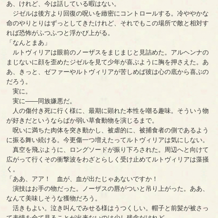
あ、けれど、今は話している暇はない。
ジゼルは後方より回復の呪いを緻密にコントロールする。冷ややかな
命のやりとりはずっとしてきたけれど、それでもこの場所で敵と相対す
れば恐怖がふつふつと浮かび上がる。
「なんとまあ」
ルトヴィリアは眼前のノーザスをまじまじと見詰めた。アルヘンナの
まじないに顔を歪めたジゼルを見て少年が喜ぶように胸を押さえた。あ
あ、きっと、ゼファーやルトヴィリアが苦しめば彼は心の底から喜ぶの
だろう。
実に。
実に――同族嫌悪だ。
人の傷付き死に行く様に、最期に顕れた本性を嘲る趣味。そういう物
が好きだというならばか弱い草食動物を演じるまで。
呪いに満ちた肉体を突き動かし、被虐的に、被捕食者の側であるよう
に振る舞い続ける。今更傷一つ増えたってルトヴィリアは気にしない。
真空を飛ぶように、ロングソードが振り下ろされた。周辺へと向けて
広がって行くその衝撃波をわざとらしく受け止めてルトヴィリアは藻掻
く。
「ああ、アア！ 血が、血が出たじゃあないですか！
演技はお手の物だった。ノーザスの唇がついと吊り上がった。ああ、
なんて美味しそうな獲物だろう。
活きもよい。泣き叫んでみせる様はうつくしい。帽子と前髪が被さっ
て表情を全て見ることが出来ないのは少し残念だけれど。