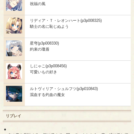
祝福の風
リディア・Ｔ・レオンハート(p3p008325)
騎士の名に恥じぬよう
星穹(p3p008330)
約束の瓊盾
しにゃこ(p3p008456)
可愛いもの好き
ルトヴィリア・シュルフツ(p3p010843)
瀉血する灼血の魔女
リプレイ
●