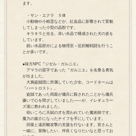
ます。
・サン・エクラ ５体
小動物や小精霊などが、紅血晶に影響されて変貌
してしまった小型の晶獣です。
キラキラと光る、赤い水晶で構成された犬の姿を
しています。
鋭い水晶部分による物理至～近距離戦闘を行うこ
とが多いです。
●味方NPC『ジゼル・ガルニエ』
アマラの苗字であった『ガルニエ』を名乗る勇気
が出ました。
大鴉盗賊団に所属していた少女。コードネームは
『ハートロスト』。
盗賊であった両親が傭兵に殺されたことから傭兵
嫌いで心を閉ざしていました――が、イレギュラー
ズ達に救われました。
幼いころに天賦の才を買われていた魔術師です。
魔力の媒介になったナイフを手にしています。
回復と遠距離攻撃の支援を行ないます。皆さんと
一緒に、冒険したい、仲良くなりたいなと思ってお