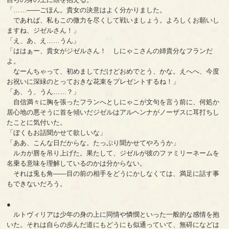
「……――ごほん。貴女の決意はよく分かりました。
であれば、私もこの微力を尽くして戦いましょう。よろしくお願いし
ますね、ジゼルさん！」
「え、あ、え……うん」
「ははぁー、貴女がジゼルさん！ しにゃこさんの姉貴分なフランだ
よ。
なーんちゃって、初めましてだけどおめでとう、かな。えへへ、今度
お祝いに深緑のとっておきな花束をプレゼントするね！」
「あ、う、うん……？」
自信満々に胸を張ったフランへとしにゃこが文句を言う前に、何処か
居心地の悪そうに首を傾いだジゼルはアルヘンナがノーザスに耳打ちし
たことに気付いた。
「ぼくもお話聞かせて欲しいな」
「ああ、こんな日だからな。たっぷり聞かせてやろうか」
ルカが唇を吊り上げた。果たして、ジゼルが彼のファミリーネームを
名乗る意味を理解しているのかは分からない。
それは兎も角――目の前の相手をどうにかしなくては、満足に話す事
もできないだろう。
●
ルトヴィリアは少年の身の上に同情や憐憫といった一般的な感情を抱
いた。それは自らの歩んだ道にもどうにも似通っていて、無碍になどは