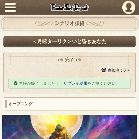
PandoraPartyProject
シナリオ詳細
＜月眩ターリク＞いと昏きあなた
完了
参加者 : 8 人
冒険が終了しました！
リプレイ結果
をご覧ください。
オープニング