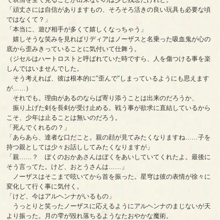
「頑丈さには自信がありますもの、そろそろ活きの良い玩具も必要な頃
ではなくて？」
「本当に、遊び相手が多くて嬉しくなっちゃう」
嬉しそうな笑みを見ればリディアはノーザスと名乗った吸血鬼が心の
底から歪みきっていることに気付いて仕舞う。
（ジセルはハートロストと呼ばれていた時ですら、人を傷つける事を楽
しんではいませんでした。
そう考えれば、彼は根本的に"歪んで"しまっているようにも思えます
が……）
それでも。理由があるのならば寄り添うことは出来のだろうか、
振り上げた剣を長剣が受け止める。戦う事が欲求に直結しているから
こそ、少年は止ることは無いのだろう。
「死んでくれるの？」
「あらあら、達者な口だこと。親の顔が見てみたくなりますね……子を
持つ親としては少々お話ししてみたくなりますが」
「親……？ ぼくのおかあさんはぼくをあいしていてくれたよ。最後に
そう言ってた。けど、おとうさんは……」
ノーザスはそこまで呟いてから首を振った。星穹は彼の表情が徐々に
変化して行く事に気付く。
「けど、今はアルヘンナがいるもの」
うっとりと笑ったノーザスに応えるようにアルヘンナのまじないが天
より振った。月の雫が毀れ落ちるようなたおやかな魔術。