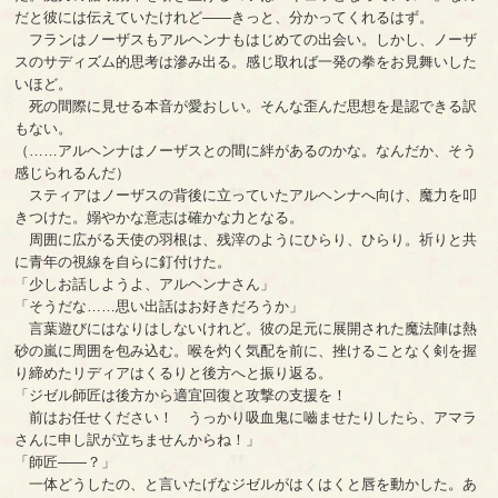
だと彼には伝えていたけれど――きっと、分かってくれるはず。
フランはノーザスもアルヘンナもはじめての出会い。しかし、ノーザ
スのサディズム的思考は滲み出る。感じ取れば一発の拳をお見舞いした
いほど。
死の間際に見せる本音が愛おしい。そんな歪んだ思想を是認できる訳
もない。
（……アルヘンナはノーザスとの間に絆があるのかな。なんだか、そう
感じられるんだ）
スティアはノーザスの背後に立っていたアルヘンナへ向け、魔力を叩
きつけた。嫋やかな意志は確かな力となる。
周囲に広がる天使の羽根は、残滓のようにひらり、ひらり。祈りと共
に青年の視線を自らに釘付けた。
「少しお話しようよ、アルヘンナさん」
「そうだな……思い出話はお好きだろうか」
言葉遊びにはなりはしないけれど。彼の足元に展開された魔法陣は熱
砂の嵐に周囲を包み込む。喉を灼く気配を前に、挫けることなく剣を握
り締めたリディアはくるりと後方へと振り返る。
「ジゼル師匠は後方から適宜回復と攻撃の支援を！
前はお任せください！ うっかり吸血鬼に嚙ませたりしたら、アマラ
さんに申し訳が立ちませんからね！」
「師匠――？」
一体どうしたの、と言いたげなジゼルがはくはくと唇を動かした。あ