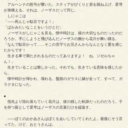
アルヘンナの怒号が響いた。スティアがびくりと肩を跳ね上げ、星穹
が身構える。それは、ノーザスだって同じ。
しにゃこは
「――死んじゃ駄目ですよ！」
「ばかみたいなことをいうひとだ」
ノーザスがしにゃこを見る。懐中時計は、彼の大切なものだったのだ
ろうか。手にしようと飛び込んだノーザスの腕から花片が舞い踊る。
「なんで駄目かって……そこの見守りお兄さんからなんとなく愛を感じ
たからです！
生きる事で満たされるものだってありますよ！ ね、ジゼルちゃ
ん！」
生きていることは難しかった。それでも、生きている意味を感じたか
ら。
懐中時計が弾かれ、壊れる。盤面のガラスに罅が走って、すべて、ガ
ラクタになった。
●
指先より毀れ落ちていく花片は、彼の残した軌跡だったのだろう。子
を持つ親として星穹はノーザスの言葉だけを繰返す。
――ぼくのおかあさんはぼくをあいしていてくれたよ。最後にそう言
ってた。けど、おとうさんは。