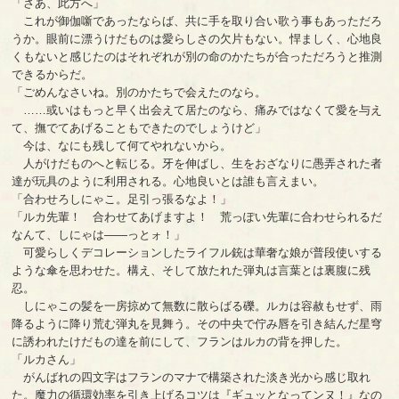
「さあ、此方へ」
これが御伽噺であったならば、共に手を取り合い歌う事もあっただろ
うか。眼前に漂うけだものは愛らしさの欠片もない。悍ましく、心地良
くもないと感じたのはそれぞれが別の命のかたちが合っただろうと推測
できるからだ。
「ごめんなさいね。別のかたちで会えたのなら。
……或いはもっと早く出会えて居たのなら、痛みではなくて愛を与え
て、撫でてあげることもできたのでしょうけど」
今は、なにも残して何てやれないから。
人がけだものへと転じる。牙を伸ばし、生をおざなりに愚弄された者
達が玩具のように利用される。心地良いとは誰も言えまい。
「合わせろしにゃこ。足引っ張るなよ！」
「ルカ先輩！ 合わせてあげますよ！ 荒っぽい先輩に合わせられるだ
なんて、しにゃは――っとォ！」
可愛らしくデコレーションしたライフル銃は華奢な娘が普段使いする
ような傘を思わせた。構え、そして放たれた弾丸は言葉とは裏腹に残
忍。
しにゃこの髪を一房掠めて無数に散らばる礫。ルカは容赦もせず、雨
降るように降り荒む弾丸を見舞う。その中央で佇み唇を引き結んだ星穹
に誘われたけだもの達を前にして、フランはルカの背を押した。
「ルカさん」
がんばれの四文字はフランのマナで構築された淡き光から感じ取れ
た。魔力の循環効率を引き上げるコツは『ギュッとなってンヌ！』なの