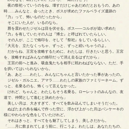
夜の祭祀っていうのをね、壊すだけじゃあだめだとおもうの。あの
時……みんなと、会ったとき、ボスが求めたファルベライズ遺跡の
『力』って、怖いものだったから」
そこにいた人が、いるのなら。
唇を震わせたジゼルは目を伏せる。ボス――コルボが追い求めた
『力』を有していたその人は『博士』と呼ばれていたらしい。
その人が、ここで烙印を、そして『祭祀』をしているらしい。
「大元を、立たなくっちゃ、ずっと、ずっと続いちゃうのよ。
だからね、王宮を攻略するために、わたしは、行きたいと思う。王宮
を、攻略すればみんなの烙印だって消え去るはずだから」
王宮の前へと進み、吸血鬼たちを相手に戦わねばならない。ただ、手
を拱いてはいられないから。
「あ、あと……わたし、みんなにちゃんと言いたかった事があったの。
ジゼル・ガルニエ。アマラ……わたしの家族のファミリーネーム。ず
っと、名乗るのも、怖くって言えなかった。
けれど、ちゃんと、わたしもそう名乗る。ローレットのみんなの、友
達で、仲間として進むと決めたから」
美しい月は、大きすぎて、すべてを飲み込んでしまいそうだった。
ぬばたまの糸を編んで作った空に、浮かび上がった月はパンケーキの
様にやわらかな色をしていたけれど。
それはきっと、すべてをも魅了してしまう、美しさだから。
「……月に飲まれてしまう前に、行こうよ。わたしは、あなたたちの、