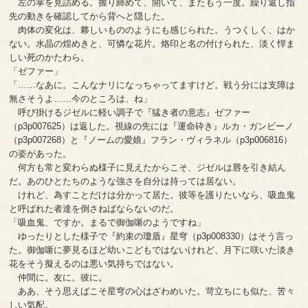
左の掌を見詰める。握り締めて、開いて、またもう一度。繰り返し指
先の動きを確認してから背へと隠した。
肉体の変化は、夥しいもののようにも感じられた。うつくしく、はか
ない。水晶の煌めきと、可憐な花片。烙印と名の付けられた、淡く悍ま
しい死のかたわら。
「ゼファー」
「……なあに。こんなナリになっちゃってますけど。戦う分には支障は
無さそうよ……今のところは、ね」
呼び掛けるジゼルに軽い調子で『猛き者の意志』ゼファー
（p3p007625）は返した。視線の先には『運命砕き』ルカ・ガンビーノ
（p3p007268）と『ノームの愛娘』フラン・ヴィラネル（p3p006816）
の姿があった。
何方も常と変わらぬ様子に見えたからこそ、ジゼルは唇を引き結ん
だ。あのひとたちのような強さを自分は持っては居ない。
けれど、為すことだけは分かって居た。彼等を護りたいなら、吸血鬼
と呼ばれた者達を倒さねばならないのだ。
「吸血鬼、ですか。まるで御伽噺のようですね」
ゆったりとした様子で『約束の瓊盾』星穹（p3p008330）はそう言っ
た。御伽噺に夢見るほど幼いこどもではないけれど、月下に咲いた淡き
花をそう擬えるのは悪い気持ちではない。
仲間に。友に。彼に。
ああ、そう思えばこそ星穹の心はざわめいた。苛立ちにも似た、苦々
しい気配。