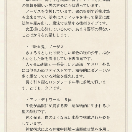
の情報を聞いた男の容姿にも似通っています。
ノーザスを支援しています。銀の短剣で近接攻撃
も出来ますが、基本はスティッキを使って足元に魔
法陣を産み出し、魔法で攻撃する後衛タイプです。
女王様に心酔しているのか、あまり要領の得ない
ことばかりをお話しします。
・『吸血鬼』ノーザス
きょろりとした可愛らしい緑色の瞳の少年。ぶか
ぶかとした服を着用している吸血鬼です。
人が死ぬ刹那が一番美しいと認識しており、外見
には似合わぬサディストです。積極的にダメージが
多く重なっている対象を優先します。
長く引き摺るロングソードを手に前戦で戦いま
す。とても、タフです。
・アマ・デトワール ５体
生物が晶獣に変質する際、副産物的に生まれる小
型の晶獣です。
鈍く光る、血のような赤い水晶で構成された姿を
しています。
神秘術式による神秘中距離～遠距離攻撃を多用し