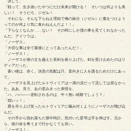
決して、
「戦って、生き抜いたやつにだけ未来が開ける！ そいつは何よりも美
しい！ そうだろ、ジゼル！
それにな、そんな下らねえ理由で俺の妹分（ジゼル）に傷をつけよう
ってのが何より気に食わねえんだよ！！」
「下らなくなんか……ない！ その時にしか僕の事を見てくれなかった
んだ、アイツラは」
「ノーザス」
「大切な事は全て最後にとってあったんだ！」
「ノーザス！」
ノーザスが身の丈を越えた長剣を振り上げた。剣を受け止めたのはリ
ディアだった。
蒼い瞳は、赤く。決意の気配は只、直向きに人を護るためだけにあっ
て。
ノーザスを見上げたルトヴィリアは一滴の涙だって流しては居なかっ
た。ああ、見ろ、あの歪みきった表情を。
「ハ、ハハ――逆転されるのは、中々無い経験でしょう？」
「煩いッ！」
唇を吊り上げ笑ったルトヴィリアに噛み付くようにノーザスが飛び込
んだ。
その手から毀れ落ちた懐中時計。気付いた星穹は手を伸ばす。元か
ら、彼の命を奪うまで行かなくても良い。
「ノーザス！」