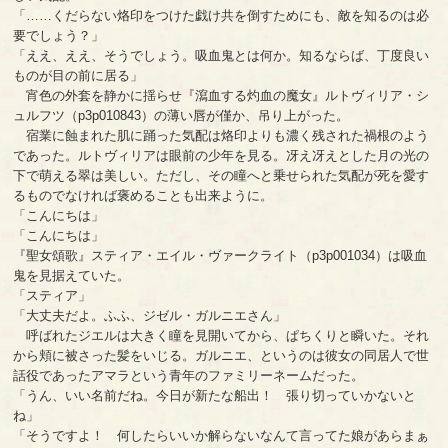
「……くだらない烙印をつけた戯け共を倒すためにも、敵を知るのは必
要でしょう？」
「ええ、ええ、そうでしょう。吸血鬼とは何か。知るならば、丁度良い
ものが目の前に居る」
宵色の外套を静かに揺らせ『瀉血する灼血の魔女』ルトヴィリア・シ
ュルフツ（p3p010843）の薄い唇が僅か、吊り上がった。
宿業に蝕まれた肌に踊った気配は烙印よりも濃く残された禍根のよう
であった。ルトヴィリアは眼前の少年を見る。冴え冴えとした月の光の
下で萌える翠は美しい。ただし、その瞳へと乗せられた気配が死を愛す
るものでなければ褒めることも出来ように。
「こんにちは」
「こんにちは」
『聖女頌歌』スティア・エイル・ヴァークライト（p3p001034）は吸血
鬼を見据えていた。
「スティア」
「大丈夫だよ。ふふ、ジゼル・ガルニエさん」
呼ばれたジエルは大きく瞳を見開いてから、ぱちくりと瞬いた。それ
から頬に被さった髪をいじる。ガルニエ、というのは彼女の同居人で世
話役であったアマラという青年のファミリーネームだった。
「うん、いい名前だね。今日が新たな船出！ 張り切っていかないと
ね」
「そうですよ！ 何したらいいか解らないなんて言ってた娘があらまぁ