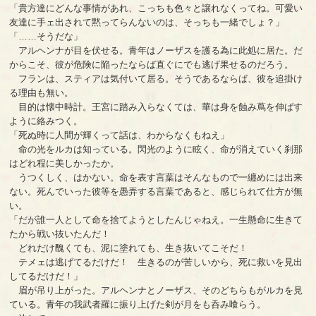
「貴方達にどんな事情があれ、こっちも色々と譲れなくってね。可愛い
友達に手ェ出されて黙ってらんないのは、そっちも一緒でしょ？」
「……そうだな」
アルヘンナが目を伏せる。青年はノーザスを護る為に此処に居た。だ
からこそ、彼が危険に陥ったならば直ぐにでも逃げ果せるのだろう。
フランは、スティアは気付いて居る。そうであるならば、彼を追掛け
る理由も無い。
目的は懐中時計。王宮に踏み入らなくては、華は身を蝕み蔦を伸ばす
ように絡みつく。
「死ぬ時に人間が輝くって話は、わからなくもねえ」
命の光をルカは知っている。閃光のように眩く、命が消えていく刹那
はどれ程に美しかったか。
うつくしく、はかない。命を表す言葉はそんなもので一纏めには出来
ない。死んでいった彼等を愚弄する言葉であると、感じられて仕方が無
い。
「だが誰一人として命を捨てようとしたんじゃねえ。一生懸命に生きて
たから戦い抜いたんだ！
どれだけ醜くても、泥に塗れても、生き抜いてこそだ！
テメェは逃げてるだけだ！ 生きるのが苦しいから、死に救いを見出
してるだけだ！」
眉が吊り上がった。アルヘンナとノーザス、そのどちらもがルカを見
ている。青年の我武者羅に振り上げた剣が月をも呑み喰らう。