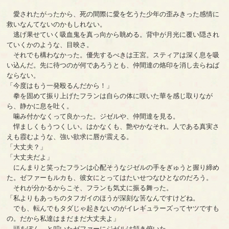
愛されたがったから、死の間際に愛を乞うた少年の歪みきった感情に
救いなんてないのかもしれない。
逃げ果せていく吸血鬼を真っ向から眺める。背中が月光に覆い隠され
ていくかのような、目映さ。
それでも構わなかった。優先するべきは王宮。スティアは深く息を吸
い込んだ。先に待つのが何であろうとも、仲間達の烙印を消し去らねば
ならない。
「今度はもう一発殴るんだから！」
拳を固めて振り上げたフランは自らの体に咲いた華を感じ取りなが
ら、静かに息を吐く。
噛み付かなくって良かった。ジゼルや、仲間達を見る。
悍ましくもうつくしい。はかなくも、艶やかなそれ。人である真実さ
えも霞むような、強い欲求に唇が震える。
「大丈夫？」
「大丈夫だよ」
にんまりと笑ったフランは心配そうなジゼルの手をぎゅうと握り締め
た。ゼファーもルカも、彼女にとってはたいせつなひとなのだろう。
それが分かるからこそ、フランも気丈に振る舞った。
「私よりもあっちのタフガイのほうが深刻な筈なんですけどね。
でも、転んでもタダじゃ起きないのがイレギュラーズってヤツですも
の。だから私達はまだまだ大丈夫よ」
頭をぽん、と叩いたゼファーにジゼルは頷き俯いた。