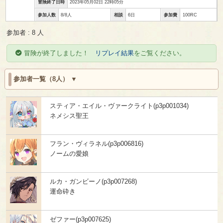
冒険終了日時
2023年05月02日 22時05分
参加人数
8/8人
相談
6日
参加費
100RC
参加者 : 8 人
冒険が終了しました！
リプレイ結果
をご覧ください。
参加者一覧（8人）
スティア・エイル・ヴァークライト(p3p001034)
ネメシス聖王
フラン・ヴィラネル(p3p006816)
ノームの愛娘
ルカ・ガンビーノ(p3p007268)
運命砕き
ゼファー(p3p007625)