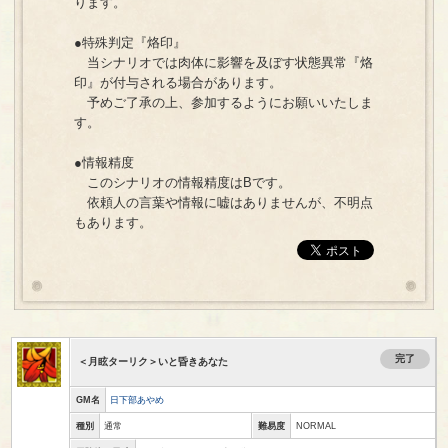
ります。
●特殊判定『烙印』
当シナリオでは肉体に影響を及ぼす状態異常『烙
印』が付与される場合があります。
予めご了承の上、参加するようにお願いいたしま
す。
●情報精度
このシナリオの情報精度はBです。
依頼人の言葉や情報に嘘はありませんが、不明点
もあります。
完了
＜月眩ターリク＞いと昏きあなた
GM名
日下部あやめ
種別
通常
難易度
NORMAL