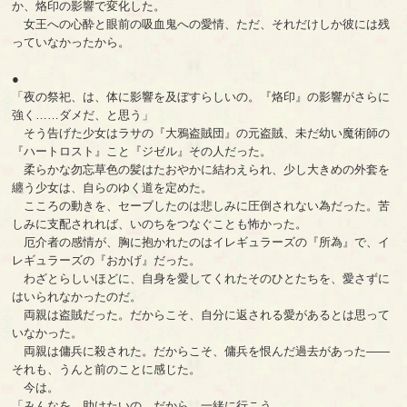
か、烙印の影響で変化した。
女王への心酔と眼前の吸血鬼への愛情、ただ、それだけしか彼には残
っていなかったから。
●
「夜の祭祀、は、体に影響を及ぼすらしいの。『烙印』の影響がさらに
強く……ダメだ、と思う」
そう告げた少女はラサの『大鴉盗賊団』の元盗賊、未だ幼い魔術師の
『ハートロスト』こと『ジゼル』その人だった。
柔らかな勿忘草色の髪はたおやかに結わえられ、少し大きめの外套を
纏う少女は、自らのゆく道を定めた。
こころの動きを、セーブしたのは悲しみに圧倒されない為だった。苦
しみに支配されれば、いのちをつなぐことも怖かった。
厄介者の感情が、胸に抱かれたのはイレギュラーズの『所為』で、イ
レギュラーズの『おかげ』だった。
わざとらしいほどに、自身を愛してくれたそのひとたちを、愛さずに
はいられなかったのだ。
両親は盗賊だった。だからこそ、自分に返される愛があるとは思って
いなかった。
両親は傭兵に殺された。だからこそ、傭兵を恨んだ過去があった――
それも、うんと前のことに感じた。
今は。
「みんなを、助けたいの。だから、一緒に行こう。