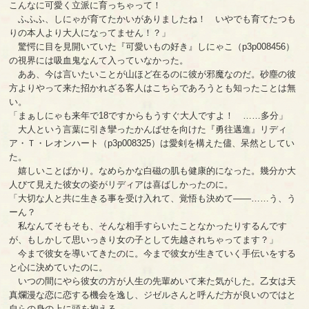
こんなに可愛く立派に育っちゃって！
ふふふ、しにゃが育てたかいがありましたね！ いやでも育てたつも
りの本人より大人になってません！？」
驚愕に目を見開いていた『可愛いもの好き』しにゃこ（p3p008456）
の視界には吸血鬼なんて入っていなかった。
ああ、今は言いたいことが山ほど在るのに彼が邪魔なのだ。砂塵の彼
方よりやって来た招かれざる客人はこちらであろうとも知ったことは無
い。
「まぁしにゃも来年で18ですからもうすぐ大人ですよ！ ……多分」
大人という言葉に引き攣ったかんばせを向けた『勇往邁進』リディ
ア・Ｔ・レオンハート（p3p008325）は愛剣を構えた儘、呆然としてい
た。
嬉しいことばかり。なめらかな白磁の肌も健康的になった。幾分か大
人びて見えた彼女の姿がリディアは喜ばしかったのに。
「大切な人と共に生きる事を受け入れて、覚悟も決めて――……う、う
ーん？
私なんてそもそも、そんな相手すらいたことなかったりするんです
が、もしかして思いっきり女の子として先越されちゃってます？」
今まで彼女を導いてきたのに。今まで彼女が生きていく手伝いをする
と心に決めていたのに。
いつの間にやら彼女の方が人生の先輩めいて来た気がした。乙女は天
真爛漫な恋に恋する機会を逸し、ジゼルさんと呼んだ方が良いのではと
自らの身の上に頭を抱える。