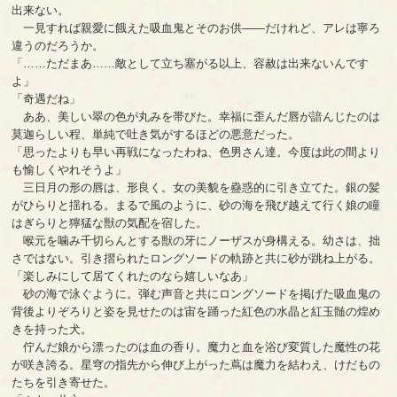
出来ない。
一見すれば親愛に餓えた吸血鬼とそのお供――だけれど、アレは寧ろ
違うのだろうか。
「……ただまあ……敵として立ち塞がる以上、容赦は出来ないんです
よ」
「奇遇だね」
ああ、美しい翠の色が丸みを帯びた。幸福に歪んだ唇が諳んじたのは
莫迦らしい程、単純で吐き気がするほどの悪意だった。
「思ったよりも早い再戦になったわね、色男さん達。今度は此の間より
も愉しくやれそうよ」
三日月の形の唇は、形良く。女の美貌を蠱惑的に引き立てた。銀の髪
がひらりと揺れる。まるで風のように、砂の海を飛び越えて行く娘の瞳
はぎらりと獰猛な獣の気配を宿した。
喉元を噛み千切らんとする獣の牙にノーザスが身構える。幼さは、拙
さではない。引き摺られたロングソードの軌跡と共に砂が跳ね上がる。
「楽しみにして居てくれたのなら嬉しいなあ」
砂の海で泳ぐように。弾む声音と共にロングソードを掲げた吸血鬼の
背後よりぞろりと姿を見せたのは宙を踊った紅色の水晶と紅玉髄の煌め
きを持った犬。
佇んだ娘から漂ったのは血の香り。魔力と血を浴び変質した魔性の花
が咲き誇る。星穹の指先から伸び上がった蔦は魔力を結わえ、けだもの
たちを引き寄せた。