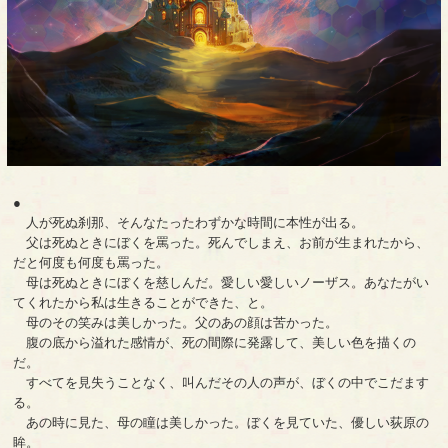
●
人が死ぬ刹那、そんなたったわずかな時間に本性が出る。
父は死ぬときにぼくを罵った。死んでしまえ、お前が生まれたから、
だと何度も何度も罵った。
母は死ぬときにぼくを慈しんだ。愛しい愛しいノーザス。あなたがい
てくれたから私は生きることができた、と。
母のその笑みは美しかった。父のあの顔は苦かった。
腹の底から溢れた感情が、死の間際に発露して、美しい色を描くの
だ。
すべてを見失うことなく、叫んだその人の声が、ぼくの中でこだます
る。
あの時に見た、母の瞳は美しかった。ぼくを見ていた、優しい荻原の
眸。