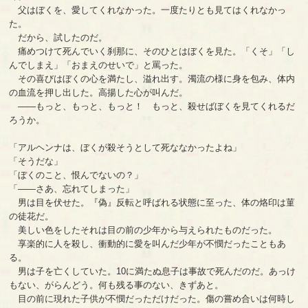
父はぼくを、愛してくれなかった。一度たりとも見てはくれなかっ
た。
だから、試したのだ。
痛めつけて死んでいく刹那に、そのひとはぼくを見た。「くそ」「し
んでしまえ」「おまえのせいで」と罵った。
その喜びはぼくの心を満たし、溢れ出す。濁流の様に身を包み、体内
の血流を押し出した。高揚した心が叫んだ。
――もっと、もっと、もっと！ もっと、殺せばぼくを見てくれるだ
ろうか。
「アルヘンナは、ぼくが殺そうとして死ななかったよね」
「そうだな」
「ぼくのこと、恨んでないの？」
「――さあ、忘れてしまった」
男は目を伏せた。『偽』反転と呼ばれる状態に至った、体の烙印は菫
の徒花だ。
美しい色をしたそれは目の前の少年から与えられたものだった。
享楽的に人を殺し、衝動的に愛を叫んだ少年が不憫だったこともあ
る。
男は子を亡くしていた。10に満たぬ息子は事故で死んだのだ。あっけ
もない、がらんどう。何も残る事のない、きずあと。
目の前に現れた子供が不憫だっただけだった。傷の嘗め合いは何時し