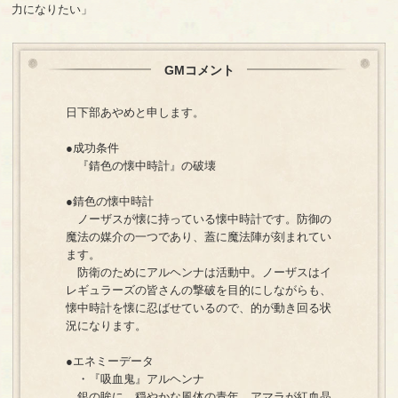
力になりたい」
GMコメント
日下部あやめと申します。
●成功条件
『錆色の懐中時計』の破壊
●錆色の懐中時計
ノーザスが懐に持っている懐中時計です。防御の
魔法の媒介の一つであり、蓋に魔法陣が刻まれてい
ます。
防衛のためにアルヘンナは活動中。ノーザスはイ
レギュラーズの皆さんの撃破を目的にしながらも、
懐中時計を懐に忍ばせているので、的が動き回る状
況になります。
●エネミーデータ
・『吸血鬼』アルヘンナ
銀の眸に、穏やかな風体の青年。アマラが紅血晶