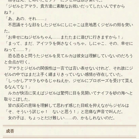
「ジゼルとアマラ。貴方達に素敵なお祝いだってしたいんですから
ね？」
「あ、あの、それ……」
不思議そうな顔をしたジゼルにしにゃこは意地悪くジゼルの頬を突い
た。
「お幸せにねジゼルちゃん……またたまに遊びに行きますから！」
「まって、まだ、アイツラを倒さなくっちゃ。しにゃこ、その、幸せに
ねって……？」
恐る恐ると問うたジゼルを見てルカは彼女は理解していないのだろう
と合点が行く。
アマラとジゼルの関係性は一言では言い表せないけれど、それ故にジ
ゼルの中ではまだ上手く纏まりきっていない感情が存在していた。
「しっかしアマラもやるじゃねえか。ジゼルにプロポーズを受けて貰え
るなんてな！」
ルカが快活に笑えばジゼルは驚愕に目を見開いてナイフを砂の海へと
取りこぼした。
皆の反応の意味を理解して思わず感じた目眩を抑えながらジゼルは
「そ、そういう訳じゃ！ ないと思う！」と悲痛な声音で叫んだ。
女の子は、ちょっとだけ難しい……の、かもしれないのだ。
成否