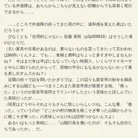
ている外遊隊は、あちらからこちらが見えない距離からでも容易く尾行
できるから……。
……ところで外遊隊の持ってきた荷の中に、違和感を覚えた者はいた
だろうか？
少なくとも『合理的じゃない』佐藤 美咲（p3p009818）はそうした者
のひとりだ。
（古い家具や古着があるのは、要らないものを貰ってきたって言われれ
ば納得いくんスよ。でも……食糧と燃料はちょっと多すぎやしませんか
ね？ 今はまだ冬は半ばにもなっていない時期ス。いくらヴァイモーサ
とやらに助けられたからって、荷物の半分にもなるかならないかって量
を差し出すんスかね？）
近隣の街々で話を聞いたかぎりでは、この辺りも新皇帝の勅令を鵜呑
みにする山賊ども――つまりこれまた新皇帝派が跋扈する地。『救っ
た』というのが新皇帝派同士でドンパチしたという意味かと訝しんでい
た美咲だったが……。
（現実はどうやらそれよりもさらに怪しいらしいスね。こんな量、『救
った』っていうのが『どこかの村の物資を根こそぎ奪った山賊からさら
に根こそぎ奪った』の意味じゃなければ説明つかないんスよ）
あるいはもっと単純に……『山賊行為を働いたのが、そもそも自分た
ちであったか』、だ。