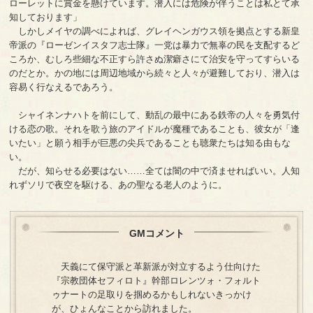
ローレットに賞金を懸けています。潜入には危険が伴うことは私とて承
知しております」
しかしメイヤの調べによれば、グレイヘンガウス領を拠点とする新皇
帝派の『ローゼンイスタフ志士隊』一党は暴力で無辜の民を支配するど
ころか、むしろ些細な不正すら許さぬ潔癖さにて治安を守ってすらいる
のだとか。かの地には周辺地域から続々と人々が避難しており、潜入は
容易く行なえるであろう。
シャイネンナハトを前にして、動乱の最中にある鉄帝の人々を勇気付
ける恋の歌。それを歌う旅のアイドルが魔種であることも、彼女が「逢
いたい」と願う相手が巨悪の尖兵であることも聴衆たちは知る由もな
い。
だが、知らせる必要はない……全ては闇の中で済ませればいい。人知
れずソリで夜空を駆ける、あの聖なる老人のように。
GMコメント
天義にて保守派と革新派が対立するよう仕向けた
『宗教団体セフィロト』幹部ロレンツォ・フォルト
ゥナートの足取りを掴めるかもしれないきっかけ
が、ひょんなことから訪れました。