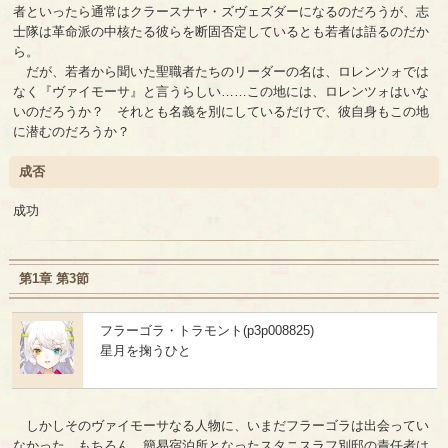
者といったら通常はクラースナヤ・ズヴェズダーになるのだろうが、志
士隊は革命派の中核たる彼らを断固否定しているとも若者は語るのだか
ら。
だが、若者から聞いた聖職者たちのリーダーの名は、ロレンツォでは
なく『ヴァイモーサ』と言うらしい……この地には、ロレンツォはいな
いのだろうか？ それとも名義を別にしているだけで、彼自身もこの地
に潜むのだろうか？
成否
成功
第1章 第3節
フラーゴラ・トラモント(p3p008825)
星月を掬うひと
しかしそのヴァイモーサなる人物に、いまだフラーゴラは出会ってい
なかった。もちろん、簡易宿泊所となったスタニスラフ別邸の責任者は