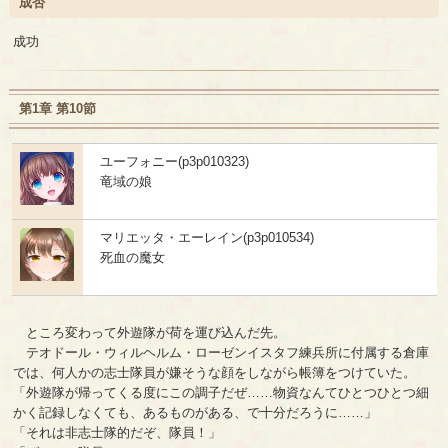
成否
成功
第1章 第10節
ユーフォニー(p3p010323)
竜域の娘
マリエッタ・エーレイン(p3p010534)
死血の魔女
ところ変わって外遊隊が荷を運び込んだ先。
テオドール・ウィルヘルム・ローゼンイスタフ練兵所に付属する倉庫
では、何人かの志士隊員が嫌そうな顔をしながら帳簿をつけていた。
「外遊隊が帰ってくる度にこの調子だぜ……物資なんてひとつひとつ細
かく記録しなくても、あるものがある、で十分だろうに……」
「それは非志士隊的だぞ、隊員！」