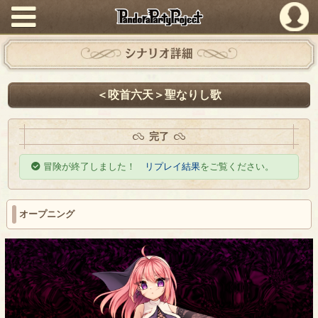
PandoraPartyProject
シナリオ詳細
＜咬首六天＞聖なりし歌
完了
冒険が終了しました！
リプレイ結果
をご覧ください。
オープニング