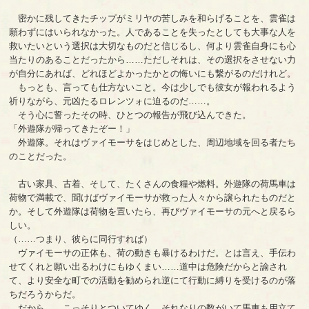
密かに残してきたチップがミリヤの苦しみを和らげることを、雲雀は
願わずにはいられなかった。人であることを失ったとしても大事な人を
救いたいという選択は大切なものだと信じるし、何より雲雀自身にも心
当たりのあることだったから……ただしそれは、その選択をさせない力
が自分にあれば、どれほどよかったかとの悔いにも繋がるのだけれど。
もっとも、言っても仕方ないこと。今は少しでも彼女が報われるよう
祈りながら、元凶たるロレンツォに迫るのだ……。
そう心に誓ったその時、ひとつの報告が飛び込んできた。
「外遊隊が帰ってきたぞー！」
外遊隊。それはヴァイモーサをはじめとした、周辺地域を回る者たち
のことだった。
古い家具、古着、そして、たくさんの食糧や燃料。外遊隊の荷馬車は
荷物で満載で、聞けばヴァイモーサが救った人々から譲られたものだと
か。そして外遊隊は荷物を置いたら、再びヴァイモーサの元へと戻るら
しい。
（……つまり、彼らに同行すれば）
ヴァイモーサの正体も、荷の動きも暴けるわけだ。とは言え、手伝わ
せてくれと願い出るわけにもゆくまい……道中は危険だからと諭され
て、より安全な町での活動を勧められ逆にて行動に縛りを受けるのが落
ちだろうからだ。
だから……こっそりとついてゆく。それなりの数がいて馬車も用立て