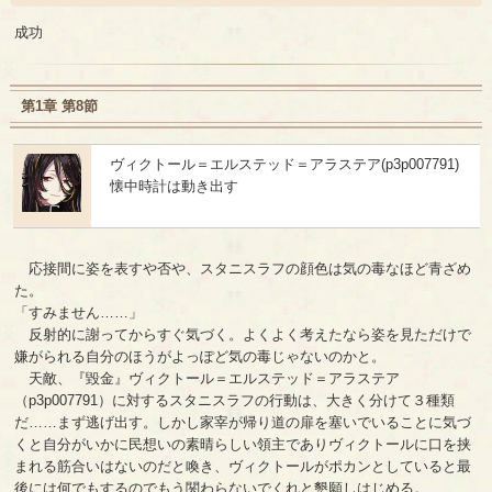
成功
第1章 第8節
ヴィクトール＝エルステッド＝アラステア(p3p007791)
懐中時計は動き出す
応接間に姿を表すや否や、スタニスラフの顔色は気の毒なほど青ざめ
た。
「すみません……」
反射的に謝ってからすぐ気づく。よくよく考えたなら姿を見ただけで
嫌がられる自分のほうがよっぽど気の毒じゃないのかと。
天敵、『毀金』ヴィクトール＝エルステッド＝アラステア
（p3p007791）に対するスタニスラフの行動は、大きく分けて３種類
だ……まず逃げ出す。しかし家宰が帰り道の扉を塞いでいることに気づ
くと自分がいかに民想いの素晴らしい領主でありヴィクトールに口を挟
まれる筋合いはないのだと喚き、ヴィクトールがポカンとしていると最
後には何でもするのでもう関わらないでくれと懇願しはじめる。