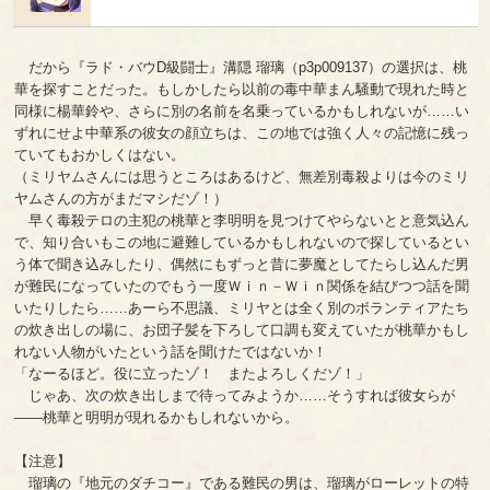
だから『ラド・バウD級闘士』溝隠 瑠璃（p3p009137）の選択は、桃
華を探すことだった。もしかしたら以前の毒中華まん騒動で現れた時と
同様に楊華鈴や、さらに別の名前を名乗っているかもしれないが……い
ずれにせよ中華系の彼女の顔立ちは、この地では強く人々の記憶に残っ
ていてもおかしくはない。
（ミリヤムさんには思うところはあるけど、無差別毒殺よりは今のミリ
ヤムさんの方がまだマシだゾ！）
早く毒殺テロの主犯の桃華と李明明を見つけてやらないとと意気込ん
で、知り合いもこの地に避難しているかもしれないので探しているとい
う体で聞き込みしたり、偶然にもずっと昔に夢魔としてたらし込んだ男
が難民になっていたのでもう一度Ｗｉｎ－Ｗｉｎ関係を結びつつ話を聞
いたりしたら……あーら不思議、ミリヤとは全く別のボランティアたち
の炊き出しの場に、お団子髪を下ろして口調も変えていたが桃華かもし
れない人物がいたという話を聞けたではないか！
「なーるほど。役に立ったゾ！ またよろしくだゾ！」
じゃあ、次の炊き出しまで待ってみようか……そうすれば彼女らが
――桃華と明明が現れるかもしれないから。
【注意】
瑠璃の『地元のダチコー』である難民の男は、瑠璃がローレットの特