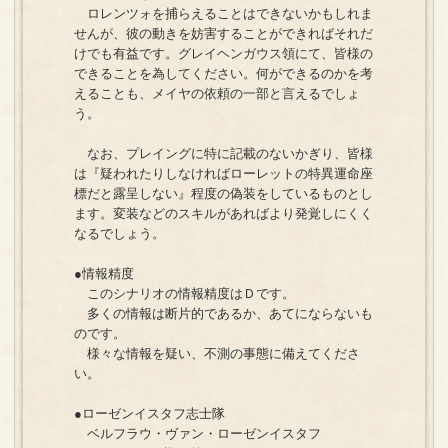
ロレンツォを捕らえることはできないかもしれま
せんが、彼の動きを妨害することができればそれだ
けでも有益です。グレイヘンガウス領にて、皆様の
できることを為してください。何ができるのかを考
えることも、メイヤの依頼の一部と言えるでしょ
う。
なお、プレイングに特に記載のないかぎり、皆様
は『疑われたりしなければローレットの特異運命座
標だと露呈しない』程度の偽装をしているものとし
ます。変装などのスキルがあればより発覚しにくく
なるでしょう。
●情報精度
このシナリオの情報精度はＤです。
多くの情報は断片的であるか、あてにならないも
のです。
様々な情報を疑い、不測の事態に備えてくださ
い。
●ローゼンイスタフ志士隊
ベルフラウ・ヴァン・ローゼンイスタフ