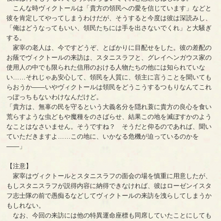
こんな時ヴィクトールは「貴方の領民への愛を信じています」などと
彼を肯定してやってしまうわけだが、そうすると今度は彼は深読みし、
「俺はどうなってもいい、領民たちには手を出さないでくれ」と大騒ぎ
する。
家宰の老人は、今ですどうぞ、とばかりに目配せをした。彼の差配の
お蔭でヴィクトールの来訪は、スタニスラフと、グレイヘンガウス家の
使用人の中でも限られた信用のおける人物たちの他には知られていな
い……それじゃあ安心して、領民を人質に、領主に言うことを聞いても
らおうか――いやヴィクトールは領民をどうこうするつもりなんてこれ
っぽっちもないわけなんだけど。
「貴方は、無辜の民を守るという大義名分を隠れ蓑に貴方の良心を食い
荒らすような虫どもや魔種をのさばらせ、結果この地を滅ぼすかのよう
なことはなさいません。そうですね？ そうだと仰るのであれば、聞い
ていただきますよ……この地に、いかなる危機が迫っているのかを
――」
【注意】
家宰はヴィクトールとスタニスラフの面会の場を慎重に用意したが、
もしスタニスラフが説得内容に納得できなければ、彼はローゼンイスタ
フ志士隊の前で愚痴るなどしてヴィクトールの来訪を洩らしてしまうか
もしれない。
なお、今回の来訪には他の特異運命座標も同席していたことにしても