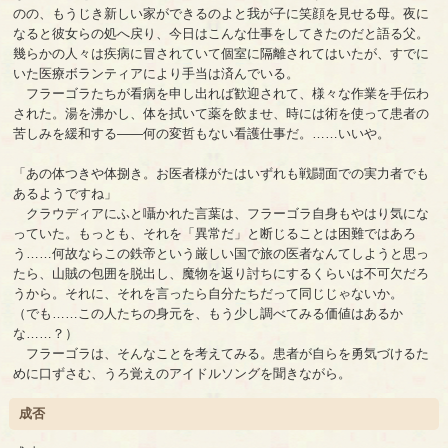
のの、もうじき新しい家ができるのよと我が子に笑顔を見せる母。夜に
なると彼女らの処へ戻り、今日はこんな仕事をしてきたのだと語る父。
幾らかの人々は疾病に冒されていて個室に隔離されてはいたが、すでに
いた医療ボランティアにより手当は済んでいる。
フラーゴラたちが看病を申し出れば歓迎されて、様々な作業を手伝わ
された。湯を沸かし、体を拭いて薬を飲ませ、時には術を使って患者の
苦しみを緩和する――何の変哲もない看護仕事だ。……いいや。
「あの体つきや体捌き。お医者様がたはいずれも戦闘面での実力者でも
あるようですね」
クラウディアにふと囁かれた言葉は、フラーゴラ自身もやはり気にな
っていた。もっとも、それを「異常だ」と断じることは困難ではあろ
う……何故ならこの鉄帝という厳しい国で旅の医者なんてしようと思っ
たら、山賊の包囲を脱出し、魔物を返り討ちにするくらいは不可欠だろ
うから。それに、それを言ったら自分たちだって同じじゃないか。
（でも……この人たちの身元を、もう少し調べてみる価値はあるか
な……？）
フラーゴラは、そんなことを考えてみる。患者が自らを勇気づけるた
めに口ずさむ、うろ覚えのアイドルソングを聞きながら。
成否