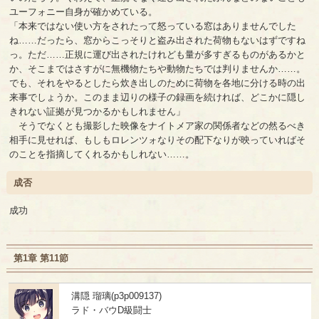
ユーフォニー自身が確かめている。
「本来ではない使い方をされたって怒っている窓はありませんでした
ね……だったら、窓からこっそりと盗み出された荷物もないはずですね
っ。ただ……正規に運び出されたけれども量が多すぎるものがあるかと
か、そこまではさすがに無機物たちや動物たちでは判りませんか……。
でも、それをやるとしたら炊き出しのために荷物を各地に分ける時の出
来事でしょうか。このまま辺りの様子の録画を続ければ、どこかに隠し
きれない証拠が見つかるかもしれません」
そうでなくとも撮影した映像をナイトメア家の関係者などの然るべき
相手に見せれば、もしもロレンツォなりその配下なりが映っていればそ
のことを指摘してくれるかもしれない……。
成否
成功
第1章 第11節
溝隠 瑠璃(p3p009137)
ラド・バウD級闘士