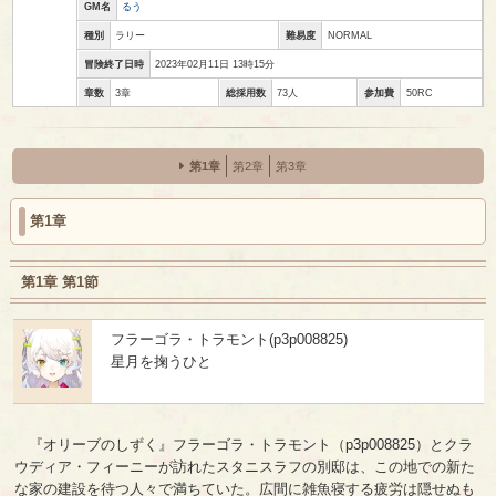
GM名
るう
種別
ラリー
難易度
NORMAL
冒険終了日時
2023年02月11日 13時15分
章数
3章
総採用数
73人
参加費
50RC
第1章
第2章
第3章
第1章
第1章 第1節
フラーゴラ・トラモント(p3p008825)
星月を掬うひと
『オリーブのしずく』フラーゴラ・トラモント（p3p008825）とクラ
ウディア・フィーニーが訪れたスタニスラフの別邸は、この地での新た
な家の建設を待つ人々で満ちていた。広間に雑魚寝する疲労は隠せぬも