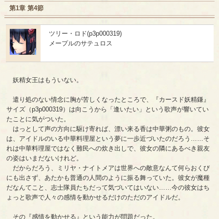
第1章 第4節
ツリー・ロド(p3p000319)
メープルのサテュロス
妖精女王はもういない。
遣り処のない情念に胸が苦しくなったところで、『カースド妖精鎌』
サイズ（p3p000319）は向こうから「逢いたい」という歌声が響いてい
たことに気がついた。
はっとして声の方向に駆け寄れば、漂い来る香は中華粥のもの。彼女
は、アイドルのいる中華料理屋という夢に一歩近づいたのだろう……そ
れは中華料理屋ではなく難民への炊き出しで、彼女の隣にあるべき親友
の姿はいまだないけれど。
だからだろう、ミリヤ・ナイトメアは世界への敵意なんて何らおくび
にも出さず、あたかも普通の人間のように振る舞っていた。彼女が魔種
だなんてこと、志士隊員たちだって気づいてはいない……今の彼女はち
ょっと歌声で人々の感情を動かせるだけのただのアイドルだ。
その『感情を動かせる』という能力が問題だった。