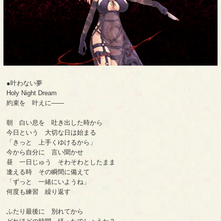
●叶わない夢
Holy Night Dream
約束を 叶えに――
朝 白い息を 吐き出した時から
今日という 大切な日は始まる
「きっと 上手くゆけるから」
今から自分に 言い聞かせ
昼 一日じゅう そわそわとしたまま
逢える時 その瞬間に備えて
「ずっと 一緒にいようね」
何度も練習 繰り返す
ふたり最後に 別れてから