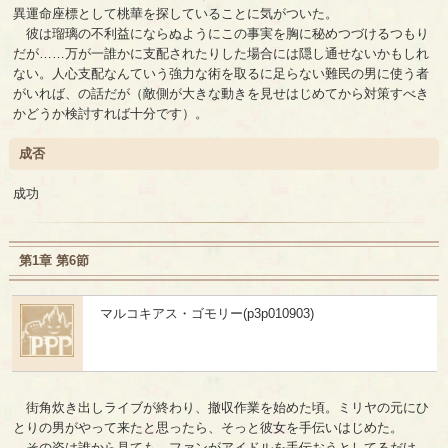
異運命座標として桃華を探していることに気がついた。
彼は瑠璃の不利益にならぬようにこの事実を胸に秘めつづけるつもり
だが……万が一誰かに支配されたりした場合には隠し通せないかもしれ
ない。人心支配なんていう強力な術を取るに足らない難民の男に使う者
がいれば、の話だが（敵側が大きな動きを見せはじめてから対策すべき
かどうか検討すれば十分です）。
成否
成功
第1章 第6節
マルコキアス・ゴモリー(p3p010903)
街角炊き出しライブが終わり、撤収作業を始めた頃。ミリヤの元にひ
とりの男がやって来たと思ったら、そっと彼女を手伝いはじめた。
その姿は誰から見ても、ファンがアイドルを手伝おうとしてるだけ。