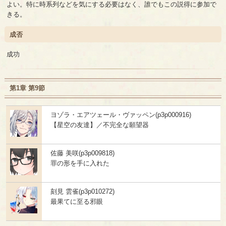
よい。特に時系列などを気にする必要はなく、誰でもこの説得に参加で
きる。
成否
成功
第1章 第9節
ヨゾラ・エアツェール・ヴァッペン(p3p000916)
【星空の友達】／不完全な願望器
佐藤 美咲(p3p009818)
罪の形を手に入れた
刻見 雲雀(p3p010272)
最果てに至る邪眼