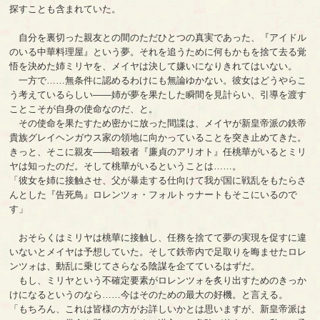
探すことも含まれていた。
自分を裏切った親友との間のただひとつの真実であった、『アイドル
のいる中華料理屋』という夢。それを追うために何もかもを捨て去る覚
悟を決めた姉ミリヤを、メイヤは決して嫌いになりきれてはいない。
一方で……無条件に認めるわけにも無論ゆかない。彼女はどうやらこ
う考えているらしい――姉が夢を果たした瞬間を見計らい、引導を渡す
ことこそが自身の使命なのだ、と。
その使命を果たすため密かに放った間諜は、メイヤが新皇帝派の鉄帝
貴族グレイヘンガウス家の領地に向かっていることを突き止めてきた。
きっと、そこに親友――暗殺者『廉貞のアリオト』任桃華がいるとミリ
ヤは知ったのだ。そして桃華がいるということは……。
「彼女を姉に接触させ、父が暴走する仕向けて我が国に戦乱をもたらさ
んとした『告死鳥』ロレンツォ・フォルトゥナートもそこにいるので
す」
おそらくはミリヤは桃華に接触し、任務を捨てて夢の実現を促すに違
いないとメイヤは予想していた。そして鉄帝内で足取りを晦ませたロレ
ンツォは、動乱に乗じてさらなる陰謀を企てているはずだ。
もし、ミリヤという不確定要素がロレンツォを炙り出すためのきっか
けになるというのなら……今はそのための最大の好機。と言える。
「もちろん、これは皆様の方がお詳しいかとは思いますが、新皇帝派は