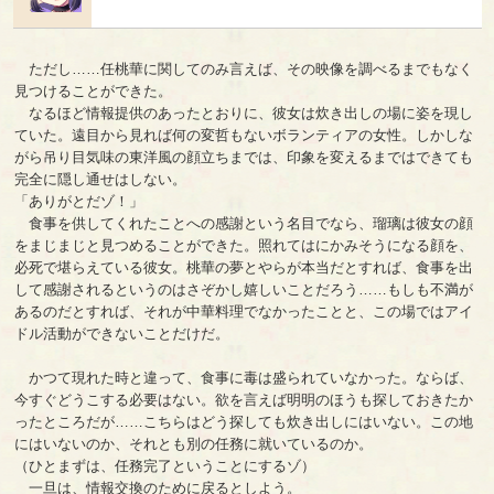
ただし……任桃華に関してのみ言えば、その映像を調べるまでもなく
見つけることができた。
なるほど情報提供のあったとおりに、彼女は炊き出しの場に姿を現し
ていた。遠目から見れば何の変哲もないボランティアの女性。しかしな
がら吊り目気味の東洋風の顔立ちまでは、印象を変えるまではできても
完全に隠し通せはしない。
「ありがとだゾ！」
食事を供してくれたことへの感謝という名目でなら、瑠璃は彼女の顔
をまじまじと見つめることができた。照れてはにかみそうになる顔を、
必死で堪らえている彼女。桃華の夢とやらが本当だとすれば、食事を出
して感謝されるというのはさぞかし嬉しいことだろう……もしも不満が
あるのだとすれば、それが中華料理でなかったことと、この場ではアイ
ドル活動ができないことだけだ。
かつて現れた時と違って、食事に毒は盛られていなかった。ならば、
今すぐどうこする必要はない。欲を言えば明明のほうも探しておきたか
ったところだが……こちらはどう探しても炊き出しにはいない。この地
にはいないのか、それとも別の任務に就いているのか。
（ひとまずは、任務完了ということにするゾ）
一旦は、情報交換のために戻るとしよう。