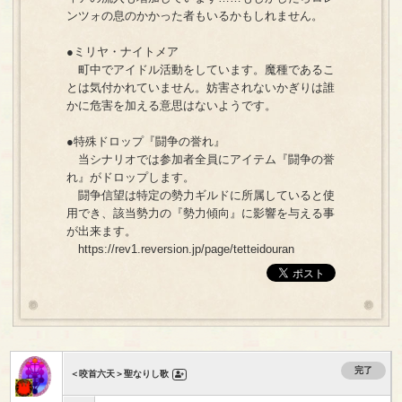
ンツォの息のかかった者もいるかもしれません。
●ミリヤ・ナイトメア
町中でアイドル活動をしています。魔種であるこ
とは気付かれていません。妨害されないかぎりは誰
かに危害を加える意思はないようです。
●特殊ドロップ『闘争の誉れ』
当シナリオでは参加者全員にアイテム『闘争の誉
れ』がドロップします。
闘争信望は特定の勢力ギルドに所属していると使
用でき、該当勢力の『勢力傾向』に影響を与える事
が出来ます。
https://rev1.reversion.jp/page/tetteidouran
完了
＜咬首六天＞聖なりし歌