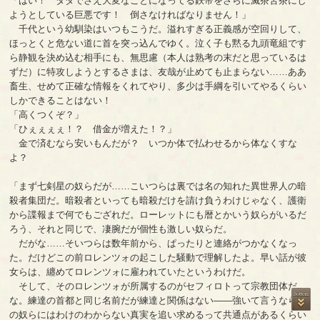
「はい！ タダでさえ大変なことになってる鉄帝をさらに滅茶苦茶にし
ようとしている巨悪です！ 倒さなければなりません！」
千代という幼馴染はいつもこうだ。溢れすぎる正義感が空回りして、
ほっとくと危ない道に首を突っ込んでゆく。泣く子も黙る九頭竜組です
ら静観を決め込む相手にも、無思慮（本人は熟考の末だと思っているは
ずだ）に特攻しようとするさまは、友哉が止めても止まらない……ああ
畜生、せめて正確な情報をくれてやり、多少は手綱を引いてやるくらい
しかできることはない！
「高くつくぞ？」
「ひぇぇぇぇ！？ 借金が増えた！？」
金で済むなら安いもんだが？ いつか体で払わせるから体なくすな
よ？
「まず七剣星の奴らだが……こいつらは裏では名の知れた異世界人の暗
殺者集団だ。暗殺者といっても暗殺だけを請け負うわけじゃなく、護衛
から諜報まで何でもござれだ。ローレットにも暦とかいう奴らがいるだ
ろう、それと同じで、凄腕だが個性も激しい奴らだ。
だがな……そいつらは数年前から、ぱったりと連絡がつかなくなっ
た。だけどこの前ロレンツォの起こした騒動で理解したよ。早い話が彼
女らは、纏めてロレンツォに雇われていたというわけだ。
そして、そのロレンツォが所属するのがセフィロトって宗教団体だ
な。練達の首都と同じ名前だが練達と関係はない――強いて言うなら外
の奴らにはわけのわからない真実を追い求めるって共通点があるくらい