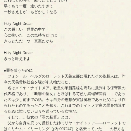
どれほどの時間 経ったでしょうか？
早くもう一度 逢いたすぎて
一秒さえもが もどかしくなる
Holy Night Dream
この厳しい 世界の中で
心に抱いた この気持ちだけは
きっとただ一つ 真実だから
Holy Night Dream
きっと叶えるよ――
●罪を贖うために
フォン・ルーベルグのローレット天義支部に現れたその依頼人は、昨
今の天義貴族社会を騒がす人物だった。
名はメイヤ・ナイトメア。教皇の革新路線を痛烈に批判する保守派の
代表格であり、『断罪の聖女』と呼ばれる苛烈な異端審問官――であっ
たのは少し前までの話。今は自身の思想が実は魔種であった父により作
られたものであったことを知り、これまでのナイトメア家の罪を精算す
るために忙しない日々を送っている女性だ。
そして……彼女の『罪の精算』とは。
父から自身を庇って反転した姉ミリヤ・ナイトメア――ローレットで
はミリヤム・ドリーミング（p3p007247）と名乗っていた――の行方を