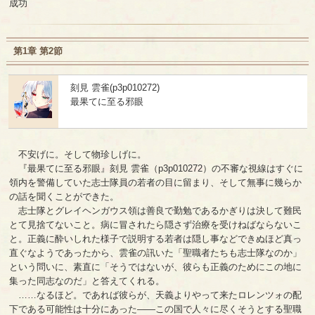
成功
第1章 第2節
刻見 雲雀(p3p010272)
最果てに至る邪眼
不安げに。そして物珍しげに。
『最果てに至る邪眼』刻見 雲雀（p3p010272）の不審な視線はすぐに
領内を警備していた志士隊員の若者の目に留まり、そして無事に幾らか
の話を聞くことができた。
志士隊とグレイヘンガウス領は善良で勤勉であるかぎりは決して難民
とて見捨てないこと。病に冒されたら隠さず治療を受けねばならないこ
と。正義に酔いしれた様子で説明する若者は隠し事などできぬほど真っ
直ぐなようであったから、雲雀の訊いた「聖職者たちも志士隊なのか」
という問いに、素直に「そうではないが、彼らも正義のためにこの地に
集った同志なのだ」と答えてくれる。
……なるほど。であれば彼らが、天義よりやって来たロレンツォの配
下である可能性は十分にあった――この国で人々に尽くそうとする聖職