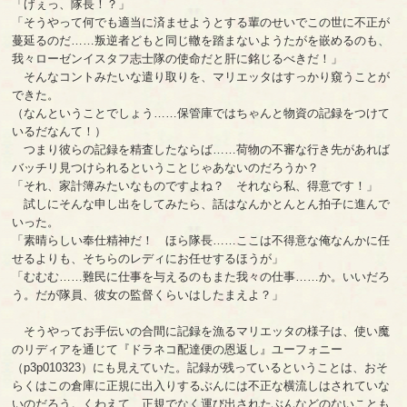
「げぇっ、隊長！？」
「そうやって何でも適当に済ませようとする輩のせいでこの世に不正が
蔓延るのだ……叛逆者どもと同じ轍を踏まないようたがを嵌めるのも、
我々ローゼンイスタフ志士隊の使命だと肝に銘じるべきだ！」
そんなコントみたいな遣り取りを、マリエッタはすっかり窺うことが
できた。
（なんということでしょう……保管庫ではちゃんと物資の記録をつけて
いるだなんて！）
つまり彼らの記録を精査したならば……荷物の不審な行き先があれば
バッチリ見つけられるということじゃあないのだろうか？
「それ、家計簿みたいなものですよね？ それなら私、得意です！」
試しにそんな申し出をしてみたら、話はなんかとんとん拍子に進んで
いった。
「素晴らしい奉仕精神だ！ ほら隊長……ここは不得意な俺なんかに任
せるよりも、そちらのレディにお任せするほうが」
「むむむ……難民に仕事を与えるのもまた我々の仕事……か。いいだろ
う。だが隊員、彼女の監督くらいはしたまえよ？」
そうやってお手伝いの合間に記録を漁るマリエッタの様子は、使い魔
のリディアを通じて『ドラネコ配達便の恩返し』ユーフォニー
（p3p010323）にも見えていた。記録が残っているということは、おそ
らくはこの倉庫に正規に出入りするぶんには不正な横流しはされていな
いのだろう。くわえて、正規でなく運び出されたぶんなどのないことも