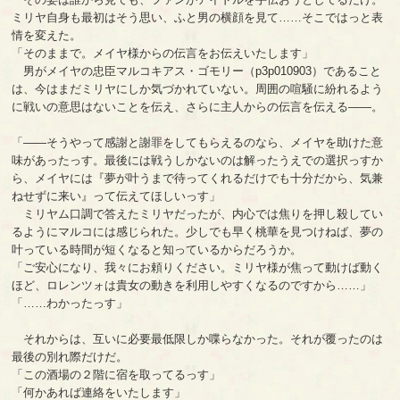
ミリヤ自身も最初はそう思い、ふと男の横顔を見て……そこではっと表
情を変えた。
「そのままで。メイヤ様からの伝言をお伝えいたします」
男がメイヤの忠臣マルコキアス・ゴモリー（p3p010903）であること
は、今はまだミリヤにしか気づかれていない。周囲の喧騒に紛れるよう
に戦いの意思はないことを伝え、さらに主人からの伝言を伝える――。
「――そうやって感謝と謝罪をしてもらえるのなら、メイヤを助けた意
味があったっす。最後には戦うしかないのは解ったうえでの選択っすか
ら、メイヤには『夢が叶うまで待ってくれるだけでも十分だから、気兼
ねせずに来い』って伝えてほしいっす」
ミリヤム口調で答えたミリヤだったが、内心では焦りを押し殺してい
るようにマルコには感じられた。少しでも早く桃華を見つけねば、夢の
叶っている時間が短くなると知っているからだろうか。
「ご安心になり、我々にお頼りください。ミリヤ様が焦って動けば動く
ほど、ロレンツォは貴女の動きを利用しやすくなるのですから……」
「……わかったっす」
それからは、互いに必要最低限しか喋らなかった。それが覆ったのは
最後の別れ際だけだ。
「この酒場の２階に宿を取ってるっす」
「何かあれば連絡をいたします」