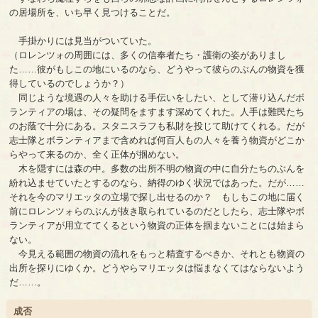
の居場所を、いち早く見つけることだ。
手掛かりには見当がついていた。
（ロレンツォの周囲には、多くの信奉者たち・護衛の姿がありまし
た……彼がもしこの地にいるのなら、どうやって彼らのぶんの物資を獲
得しているのでしょうか？）
同じような境遇の人々を助ける手伝いをしたい、として潜り込んだボ
ランティアの場は、その疑問をますます深めてくれた。人手は難民たち
のお蔭で十分にある。スタニスラフも私財を投じて助けてくれる。だが
志士隊とボランティアまで含めれば何百人もの人々を養う物資がどこか
らやって来るのか、全く正体が掴めない。
木を隠すには森の中。多数の出所不明の物資の中に自分たちのぶんを
紛れ込ませていたとするのなら、納得のゆく状況ではあった。だが……
それを今のマリエッタの立場で探し出せるのか？ もしもこの地に届く
前にロレンツォらのぶんが抜き取られているのだとしたら、志士隊やボ
ランティアが用立ててくるという物資の正体を掴まないことには始まら
ない。
今見える範囲の物資の流れをもっと精査するべきか、それとも物資の
出所を探りにゆくか。どうやらマリエッタは悩まなくてはならないよう
だ……。
成否