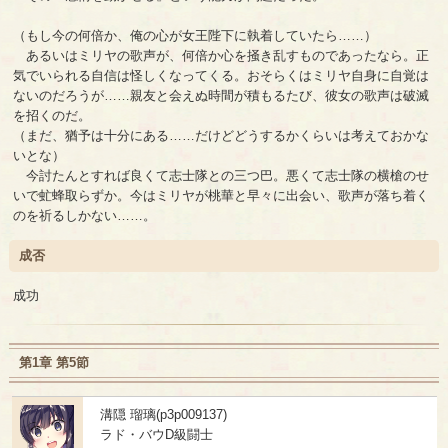
（もし今の何倍か、俺の心が女王陛下に執着していたら……）
あるいはミリヤの歌声が、何倍か心を掻き乱すものであったなら。正
気でいられる自信は怪しくなってくる。おそらくはミリヤ自身に自覚は
ないのだろうが……親友と会えぬ時間が積もるたび、彼女の歌声は破滅
を招くのだ。
（まだ、猶予は十分にある……だけどどうするかくらいは考えておかな
いとな）
今討たんとすれば良くて志士隊との三つ巴。悪くて志士隊の横槍のせ
いで虻蜂取らずか。今はミリヤが桃華と早々に出会い、歌声が落ち着く
のを祈るしかない……。
成否
成功
第1章 第5節
溝隠 瑠璃(p3p009137)
ラド・バウD級闘士