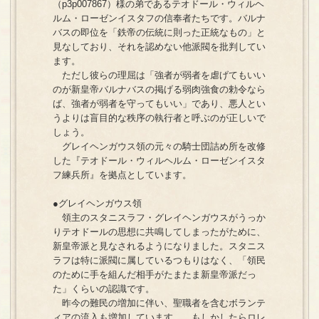
（p3p007867）様の弟であるテオドール・ウィルヘ
ルム・ローゼンイスタフの信奉者たちです。バルナ
バスの即位を「鉄帝の伝統に則った正統なもの」と
見なしており、それを認めない他派閥を批判してい
ます。
ただし彼らの理屈は「強者が弱者を虐げてもいい
のが新皇帝バルナバスの掲げる弱肉強食の勅令なら
ば、強者が弱者を守ってもいい」であり、悪人とい
うよりは盲目的な秩序の執行者と呼ぶのが正しいで
しょう。
グレイヘンガウス領の元々の騎士団詰め所を改修
した『テオドール・ウィルヘルム・ローゼンイスタ
フ練兵所』を拠点としています。
●グレイヘンガウス領
領主のスタニスラフ・グレイヘンガウスがうっか
りテオドールの思想に共鳴してしまったがために、
新皇帝派と見なされるようになりました。スタニス
ラフは特に派閥に属しているつもりはなく、「領民
のために手を組んだ相手がたまたま新皇帝派だっ
た」くらいの認識です。
昨今の難民の増加に伴い、聖職者を含むボランテ
ィアの流入も増加しています……もしかしたらロレ