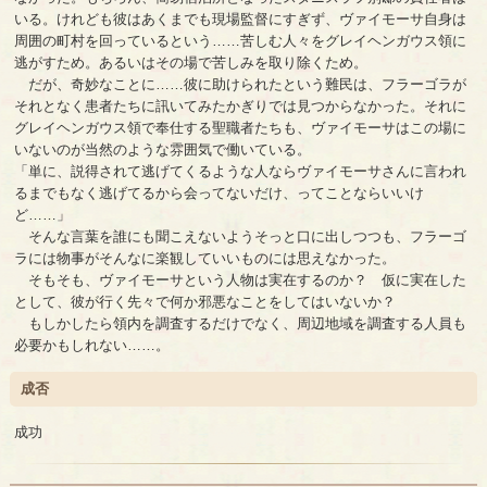
いる。けれども彼はあくまでも現場監督にすぎず、ヴァイモーサ自身は
周囲の町村を回っているという……苦しむ人々をグレイヘンガウス領に
逃がすため。あるいはその場で苦しみを取り除くため。
だが、奇妙なことに……彼に助けられたという難民は、フラーゴラが
それとなく患者たちに訊いてみたかぎりでは見つからなかった。それに
グレイヘンガウス領で奉仕する聖職者たちも、ヴァイモーサはこの場に
いないのが当然のような雰囲気で働いている。
「単に、説得されて逃げてくるような人ならヴァイモーサさんに言われ
るまでもなく逃げてるから会ってないだけ、ってことならいいけ
ど……」
そんな言葉を誰にも聞こえないようそっと口に出しつつも、フラーゴ
ラには物事がそんなに楽観していいものには思えなかった。
そもそも、ヴァイモーサという人物は実在するのか？ 仮に実在した
として、彼が行く先々で何か邪悪なことをしてはいないか？
もしかしたら領内を調査するだけでなく、周辺地域を調査する人員も
必要かもしれない……。
成否
成功