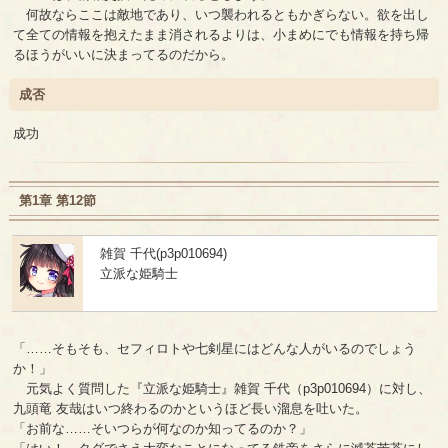
何故ならここは敵地であり、いつ襲われるともかぎらない。欲を出し
て全ての情報を抱えたまま消されるよりは、小まめにでも情報を持ち帰
るほうがいいに決まってるのだから。
成否
成功
第1章 第12節
雑賀 千代(p3p010694)
立派な姫騎士
「……そもそも、セフィロトや七剣星にはどんな人がいるのでしょう
か！」
元気よく質問した『立派な姫騎士』雑賀 千代（p3p010694）に対し、
九頭竜 友哉はいつ終わるのかというほど長い溜息を吐いた。
「お前な……そいつらが何なのか知ってるのか？」