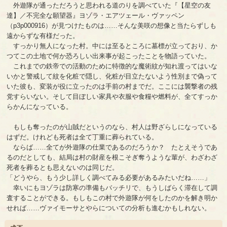
外遊隊が通っただろうと思われる道のりを調べていた『【星空の友
達】／不完全な願望器』ヨゾラ・エアツェール・ヴァッペン
（p3p000916）が見つけたものは……そんな美咲の想像と当たらずしも
遠からずな有様だった。
すっかり無人になった村。中には至るところに墓標が立っており、か
つてこの土地で何か恐ろしい出来事が起こったことを物語っていた。
これまでの鉄帝での活動のために特徴的な魔術紋が知れ渡ってはいな
いかと警戒して紋を化粧で隠し、化粧が目立たないよう性別まで偽って
いた彼も、変装が役に立ったのは手前の村までだ。ここには襲撃者の残
党すらいない。そして目ぼしい家具や衣服や食糧や燃料が、全てすっか
らかんになっている。
もしも奪ったのが山賊だというのなら、村人は野ざらしになっている
はずだ。けれども死者は全て丁重に葬られている。
ならば……全てが外遊隊の仕業であるのだろうか？ たとえそうであ
るのだとしても、結局は村の財産を根こそぎ奪うような輩が、わざわざ
死者を葬るとも思えないのは同じだ。
「どうやら、もう少し詳しく調べてみる必要があるみたいだね……」
幸いにもヨゾラは防寒の準備もバッチリで、もうしばらく滞在して調
査することができる。もしもこの村で外遊隊が何をしたのかを解き明か
せれば……ヴァイモーサとやらについての分析も進むかもしれない。