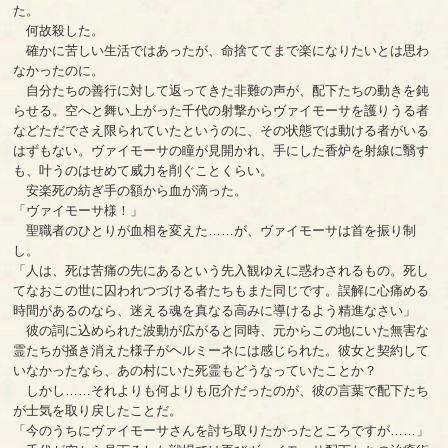
た。
何故殺した。
確かに苦しい生活ではあったが、命捨ててまで楽になりたいとは思わ
なかったのに。
自分たちの善行に対して返ってきた非難の声が、配下たちの動きを鈍
らせる。空へと舞い上がった千代の射撃からヴァイモーサを護りうる者
などただでさえ限られていたというのに、その状態では動ける者がいる
はずもない。ヴァイモーサの瞳が見開かれ、手にした香炉を射線に翳す
も、叶うのはせめて威力を削ぐことくらい。
安楽死の紡ぎ手の額から血が滴った。
「ヴァイモーサ様！」
聖職者のひとりが血相を変えた……が、ヴァイモーサは首を振り制
し。
「人は、死は苦痛の先にあるという先入観ゆえに惑わされるもの。死し
てなおこの世に囚われつづける者たちもまた同じです。誤解に心痛める
時間があるのなら、迷える魂を真なる高みに導けるよう精進なさい」
彼の詞に込められた波動が広がると同時、元からこの地にいた無害な
霊たちが掻き消えた様子がヘルミーネには感じられた。彼女と契約して
いなかったなら、あの村にいた死霊もどうなっていたことか？
しかし……それよりも何よりも厄介だったのが、彼の言葉で配下たち
が士気を取り戻したことだ。
「今のうちにヴァイモーサさんを討ち取りたかったところですが……」