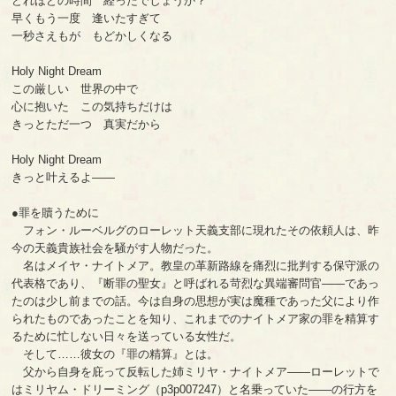
どれほどの時間 経ったでしょうか？
早くもう一度 逢いたすぎて
一秒さえもが もどかしくなる
Holy Night Dream
この厳しい 世界の中で
心に抱いた この気持ちだけは
きっとただ一つ 真実だから
Holy Night Dream
きっと叶えるよ――
●罪を贖うために
フォン・ルーベルグのローレット天義支部に現れたその依頼人は、昨
今の天義貴族社会を騒がす人物だった。
名はメイヤ・ナイトメア。教皇の革新路線を痛烈に批判する保守派の
代表格であり、『断罪の聖女』と呼ばれる苛烈な異端審問官――であっ
たのは少し前までの話。今は自身の思想が実は魔種であった父により作
られたものであったことを知り、これまでのナイトメア家の罪を精算す
るために忙しない日々を送っている女性だ。
そして……彼女の『罪の精算』とは。
父から自身を庇って反転した姉ミリヤ・ナイトメア――ローレットで
はミリヤム・ドリーミング（p3p007247）と名乗っていた――の行方を