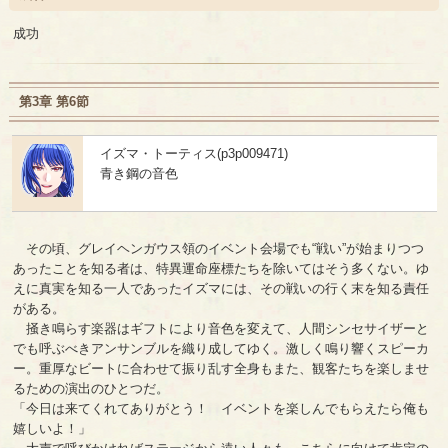
成功
第3章 第6節
イズマ・トーティス(p3p009471)
青き鋼の音色
その頃、グレイヘンガウス領のイベント会場でも“戦い”が始まりつつ
あったことを知る者は、特異運命座標たちを除いてはそう多くない。ゆ
えに真実を知る一人であったイズマには、その戦いの行く末を知る責任
がある。
掻き鳴らす楽器はギフトにより音色を変えて、人間シンセサイザーと
でも呼ぶべきアンサンブルを織り成してゆく。激しく鳴り響くスピーカ
ー。重厚なビートに合わせて振り乱す全身もまた、観客たちを楽しませ
るための演出のひとつだ。
「今日は来てくれてありがとう！ イベントを楽しんでもらえたら俺も
嬉しいよ！」