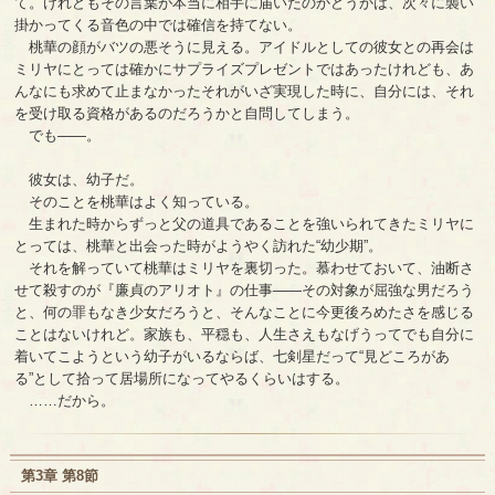
て。けれどもその言葉が本当に相手に届いたのかどうかは、次々に襲い
掛かってくる音色の中では確信を持てない。
桃華の顔がバツの悪そうに見える。アイドルとしての彼女との再会は
ミリヤにとっては確かにサプライズプレゼントではあったけれども、あ
んなにも求めて止まなかったそれがいざ実現した時に、自分には、それ
を受け取る資格があるのだろうかと自問してしまう。
でも――。
彼女は、幼子だ。
そのことを桃華はよく知っている。
生まれた時からずっと父の道具であることを強いられてきたミリヤに
とっては、桃華と出会った時がようやく訪れた“幼少期”。
それを解っていて桃華はミリヤを裏切った。慕わせておいて、油断さ
せて殺すのが『廉貞のアリオト』の仕事――その対象が屈強な男だろう
と、何の罪もなき少女だろうと、そんなことに今更後ろめたさを感じる
ことはないけれど。家族も、平穏も、人生さえもなげうってでも自分に
着いてこようという幼子がいるならば、七剣星だって“見どころがあ
る”として拾って居場所になってやるくらいはする。
……だから。
第3章 第8節