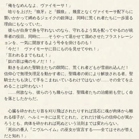
「俺をなめんなよ、ヴァイモーサ！」
唸りを上げた『狼牙』と『餓狼』。幾度となくヴァイモーサ配下らに
襲いかかって縛めるジェイクの銃弾は、同時に荒くれ者たちに一歩退る
理由にもなっていた。
彼らが自身で身を守れないのなら、守れるよう気を配ってやるのが統
率者の役目。同時に……そうやって退かせて溜めさせたフラストレーシ
ョンを、一気に開放するよう号令を掛けるのも！
「今だ！ ヴァイモーサに目にものを見せてやれ！」
「言われるまでもねえ！」
「奴の首は俺のモノだ！！」
動きを止めた聖騎士たちの隙間に、荒くれ者どもが雪崩れ込んだ！
信仰心で無理矢理足を動かす者に、聖職者の術により解放される者。聖
騎士たちも決して手をこまねいているわけではないが……その全てを止
めることは叶わない！
……何故なら、彼らのうち幾らかは、聖職者たちの治癒術も空しく命
を落としたからだ。
心臓を砕かれたり首を刈り飛ばされたりすれば流石に魂が肉体から離
れる様子が、ヘルミーネには見てとれた。どれだけ彼らの信仰心が篤か
ろうとも、肉体を砕かれれば死ぬという法則までは変わらない。
「死出の番人『ニヴルヘイム』の巫女が宣言する――全てはそれが答え
だと知れ！」