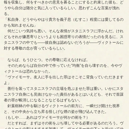
報を収集し、何をすべきかの意見を募ることにすると約束した彼も、ど
うやら自分は随分と気に入っているらしい。思わずこんな言葉が洩れ
る。
「私自身、どうやらやはり貴方を義子息（むすこ）程度には愛してるの
かも知れませんね」
何だこいつ気持ち悪い。そんな表情がスタニスラフに浮かんだ。けれ
どもそれが嫌悪寄りというよりも困惑寄りの表情だったのを見るに、ス
タニスラフの中でも――彼自身は認めないだろうが――ヴィクトールに
対する尊敬の念が育っているらしい。
ならば、もうひとつ。その尊敬に応えなければ。
そのためならば自分の中で作っていた“均衡”を自ら壊すのを、今やヴ
ィクトールは恐れなかった。
「ヴァイモーサ。友人に手を出した罪はそこそこ背負っていただきます
よ」
善行を装ってスタニスラフの立場を危ぶませた罪は重い。いかにスタ
ニスラフ自身にも見抜けなかった責任があるとはいえども、それで首謀
者の罪が帳消しになることなどるはずもない。
針葉樹林の中を駆けるヴィクトールの前方に、一瞬だけ開けた視界
と、その中央から立ち昇る怪しげな煙の姿が飛び込んできた。
（もしや……あれはヴァイモーサが何かの術を？）
だとすれば、まずはその術をぶち壊してやる必要があるのだろう。ヴ
ィクトールの影はますます加速して、ヴァイモーサの下へと近づいてゆ