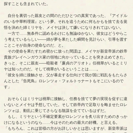
探すことも含まれていた。
自分を裏切った親友との間のただひとつの真実であった、『アイドル
のいる中華料理屋』という夢。それを追うために何もかもを捨て去る覚
悟を決めた姉ミリヤを、メイヤは決して嫌いになりきれてはいない。
一方で……無条件に認めるわけにも無論ゆかない。彼女はどうやらこ
う考えているらしい――姉が夢を果たした瞬間を見計らい、引導を渡す
ことこそが自身の使命なのだ、と。
その使命を果たすため密かに放った間諜は、メイヤが新皇帝派の鉄帝
貴族グレイヘンガウス家の領地に向かっていることを突き止めてきた。
きっと、そこに親友――暗殺者『廉貞のアリオト』任桃華がいるとミリ
ヤは知ったのだ。そして桃華がいるということは……。
「彼女を姉に接触させ、父が暴走する仕向けて我が国に戦乱をもたらさ
んとした『告死鳥』ロレンツォ・フォルトゥナートもそこにいるので
す」
おそらくはミリヤは桃華に接触し、任務を捨てて夢の実現を促すに違
いないとメイヤは予想していた。そして鉄帝内で足取りを晦ませたロレ
ンツォは、動乱に乗じてさらなる陰謀を企てているはずだ。
もし、ミリヤという不確定要素がロレンツォを炙り出すためのきっか
けになるというのなら……今はそのための最大の好機。と言える。
「もちろん、これは皆様の方がお詳しいかとは思いますが、新皇帝派は