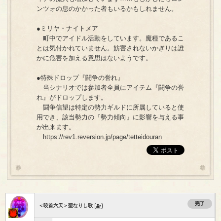
ンツォの息のかかった者もいるかもしれません。
●ミリヤ・ナイトメア
町中でアイドル活動をしています。魔種であるこ
とは気付かれていません。妨害されないかぎりは誰
かに危害を加える意思はないようです。
●特殊ドロップ『闘争の誉れ』
当シナリオでは参加者全員にアイテム『闘争の誉
れ』がドロップします。
闘争信望は特定の勢力ギルドに所属していると使
用でき、該当勢力の『勢力傾向』に影響を与える事
が出来ます。
https://rev1.reversion.jp/page/tetteidouran
完了
＜咬首六天＞聖なりし歌