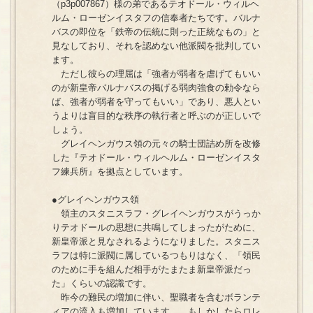
（p3p007867）様の弟であるテオドール・ウィルヘ
ルム・ローゼンイスタフの信奉者たちです。バルナ
バスの即位を「鉄帝の伝統に則った正統なもの」と
見なしており、それを認めない他派閥を批判してい
ます。
ただし彼らの理屈は「強者が弱者を虐げてもいい
のが新皇帝バルナバスの掲げる弱肉強食の勅令なら
ば、強者が弱者を守ってもいい」であり、悪人とい
うよりは盲目的な秩序の執行者と呼ぶのが正しいで
しょう。
グレイヘンガウス領の元々の騎士団詰め所を改修
した『テオドール・ウィルヘルム・ローゼンイスタ
フ練兵所』を拠点としています。
●グレイヘンガウス領
領主のスタニスラフ・グレイヘンガウスがうっか
りテオドールの思想に共鳴してしまったがために、
新皇帝派と見なされるようになりました。スタニス
ラフは特に派閥に属しているつもりはなく、「領民
のために手を組んだ相手がたまたま新皇帝派だっ
た」くらいの認識です。
昨今の難民の増加に伴い、聖職者を含むボランテ
ィアの流入も増加しています……もしかしたらロレ