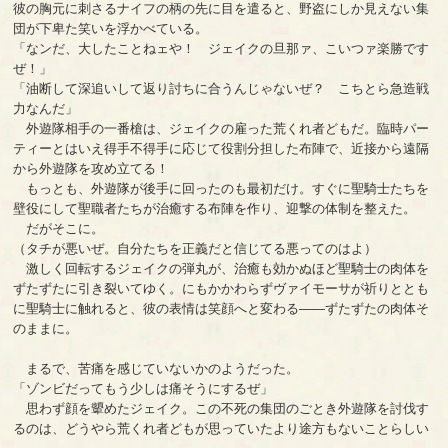
彼の胸元に刺さるナイフの柄の先に目を遣ると、野盗にしか見えない集
団が下卑た笑いを浮かべている。
「なンだ、大したことねェや！ ジェイクの旦那ァ、こいつァ楽勝です
ぜ！」
「油断して深追いして返り討ちに合うんじゃないぜ？ こちとら急造戦
力なんだ」
外遊隊相手の一番槍は、ジェイクの雇った荒くれ者どもだ。臨時パー
ティーとはいえ得手不得手に応じて役割分担した布陣で、近接から遠隔
から外遊隊を攻め立てる！
もっとも、外遊隊が後手に回ったのも最初だけ。すぐに聖騎士たちを
壁役にして聖職者たちが治癒する布陣を作り、迎撃の体制を整えた。
だがそこに。
（タチが悪いぜ。自分たちを正義だと信じてる悪ってのはよ）
激しく回転するジェイクの弾丸が、治癒も効かぬほど聖騎士の肉体を
ずたずたに引き裂いてゆく。にもかかわらずヴァイモーサが祈りととも
に聖騎士に触れると、彼の表情は笑顔へと変わる――ずたずたの肉体そ
のままに。
まるで、苦痛を感じていないかのようだった。
「ゾンビだってもう少しは痛そうにするぜ」
思わず顔を顰めたジェイク。この不死の集団のごとき外遊隊を討伐す
るのは、どうやら荒くれ者どもが思っていたより途方もないことらしい