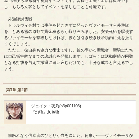
屋台群から成る新年祝賀イベントです。皆様も出演・出店は歓迎です
し、もちろん客としてイベントを楽しむことも可能です。
・外遊隊討伐戦
トゥルヴィチ村では事件を起こさずに発ったヴァイモーサら外遊隊
を、とある雪の原野で賞金稼ぎらが取り囲みました。安楽死術を駆使す
るヴァイモーサを撃破しなければ、彼らは引き続き鉄帝領内に死を振り
まくでしょう。
ただし、彼自身も協力な術士ですし、彼の率いる聖職者・聖騎士たち
は自己犠牲的なまでの忠誠心を発揮します。しばらくは活動継続が困難
となる打撃を与えて撤退に追い込むだけでも、十分な成果と言えるでし
ょう。
第3章 第2節
ジェイク・夜乃(p3p001103)
『幻狼』灰色狼
前触れなく信奉者のひとりが血を吹いた。何事か――ヴァイモーサが