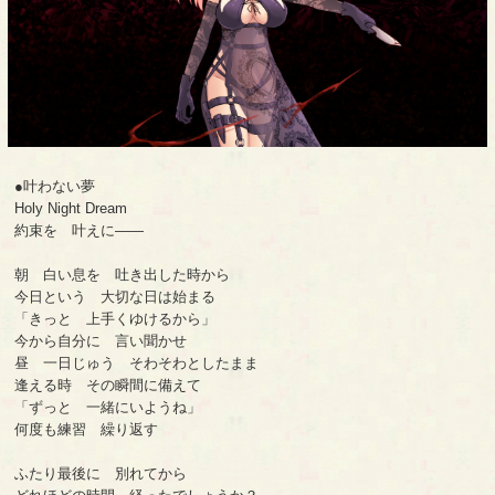
●叶わない夢
Holy Night Dream
約束を 叶えに――
朝 白い息を 吐き出した時から
今日という 大切な日は始まる
「きっと 上手くゆけるから」
今から自分に 言い聞かせ
昼 一日じゅう そわそわとしたまま
逢える時 その瞬間に備えて
「ずっと 一緒にいようね」
何度も練習 繰り返す
ふたり最後に 別れてから