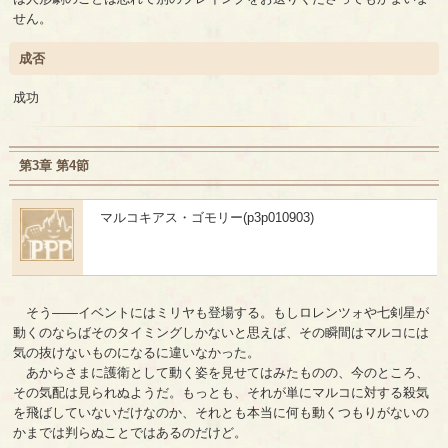
せん。
成否
成功
第3章 第4節
マルコキアス・ゴモリー(p3p010903)
そう――イベントにはミリヤも登場する。もしロレンツォや七剣星が
動くのならばそのタイミングしかないと思えば、その瞬間はマルコには
気の抜けないものになるに違いなかった。
あからさまに護衛として動く姿を見せてはみたものの、今のところ、
その気配は見られぬようだ。もっとも、それが単にマルコに対する殺気
を飛ばしていないだけなのか、それとも本当に何も動くつもりがないの
かまでは判らぬことではあるのだけど。