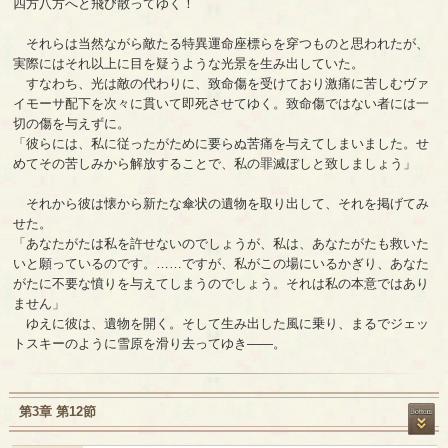
四方八方へと飛び散ってゆく！
それらは当然ながら敵たる特異運命座標らを穿つものと思われたが、
実際にはそれ以上に目を疑うような光景を生み出していた。
すなわち、光は敵の代わりに、致命傷を受けており激痛に苦しむヴァ
イモーサ配下を次々に貫いて即死させてゆく。致命傷ではない者には一
切の傷を与えずに。
「彼らには、私に従ったがために要らぬ苦痛を与えてしまいました。せ
めてその苦しみから解放することで、私の罪滅ぼしと致しましょう」
それから彼は懐から新たな傘状の遺物を取り出して、それを掲げてみ
せた。
「あなたがたは私を許せないのでしょうが、私は、あなたがたも救いた
いと願っているのです。……ですが、私がこの場にいるかぎり、あなた
がたに不要な憤りを与えてしまうのでしょう。それは私の本意ではあり
ません」
ゆえに彼は、遺物を開く。そして生み出した風に乗り、まるでジェッ
トスキーのように雪原を滑り去ってゆき――。
第3章 第12節