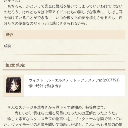
だからね）
もちろん、かといって完全に警戒を解いてしまっていいわけではない
のだろう。けれども今は中華アイドルたちの楽しげな歌声に、しばし耳
を傾けていることができる――いつか彼女らの夢を潰えさせるのも、自
分たちの使命なのだろうとは感じさせられながら。
成否
成功
第3章 第9節
ヴィクトール＝エルステッド＝アラステア(p3p007791)
懐中時計は動き出す
そんなステージを遠巻きから見下ろす建物の、特等席にて。
「……悔しいが、貴様らに頼る羽目になったのは正解だったようだ」
珍しく素直なスタニスラフの物言いを、ヴィクトールは隣で聞いてい
た。ヴァイモーサの所業を聞いて激怒した彼も、これからも各勢力の情