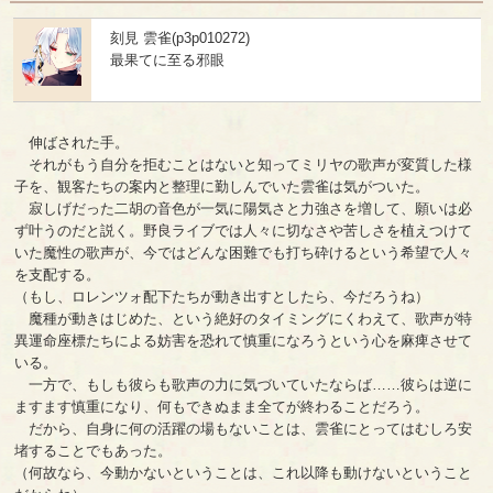
刻見 雲雀(p3p010272)
最果てに至る邪眼
伸ばされた手。
それがもう自分を拒むことはないと知ってミリヤの歌声が変質した様
子を、観客たちの案内と整理に勤しんでいた雲雀は気がついた。
寂しげだった二胡の音色が一気に陽気さと力強さを増して、願いは必
ず叶うのだと説く。野良ライブでは人々に切なさや苦しさを植えつけて
いた魔性の歌声が、今ではどんな困難でも打ち砕けるという希望で人々
を支配する。
（もし、ロレンツォ配下たちが動き出すとしたら、今だろうね）
魔種が動きはじめた、という絶好のタイミングにくわえて、歌声が特
異運命座標たちによる妨害を恐れて慎重になろうという心を麻痺させて
いる。
一方で、もしも彼らも歌声の力に気づいていたならば……彼らは逆に
ますます慎重になり、何もできぬまま全てが終わることだろう。
だから、自身に何の活躍の場もないことは、雲雀にとってはむしろ安
堵することでもあった。
（何故なら、今動かないということは、これ以降も動けないということ