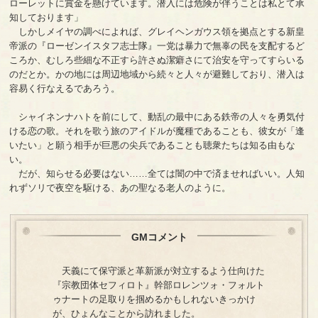
ローレットに賞金を懸けています。潜入には危険が伴うことは私とて承
知しております」
しかしメイヤの調べによれば、グレイヘンガウス領を拠点とする新皇
帝派の『ローゼンイスタフ志士隊』一党は暴力で無辜の民を支配するど
ころか、むしろ些細な不正すら許さぬ潔癖さにて治安を守ってすらいる
のだとか。かの地には周辺地域から続々と人々が避難しており、潜入は
容易く行なえるであろう。
シャイネンナハトを前にして、動乱の最中にある鉄帝の人々を勇気付
ける恋の歌。それを歌う旅のアイドルが魔種であることも、彼女が「逢
いたい」と願う相手が巨悪の尖兵であることも聴衆たちは知る由もな
い。
だが、知らせる必要はない……全ては闇の中で済ませればいい。人知
れずソリで夜空を駆ける、あの聖なる老人のように。
GMコメント
天義にて保守派と革新派が対立するよう仕向けた
『宗教団体セフィロト』幹部ロレンツォ・フォルト
ゥナートの足取りを掴めるかもしれないきっかけ
が、ひょんなことから訪れました。