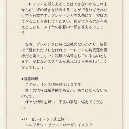
ロレンツォを捕らえることはできないかもしれま
せんが、彼の動きを妨害することができればそれだ
けでも有益です。グレイヘンガウス領にて、皆様の
できることを為してください。何ができるのかを考
えることも、メイヤの依頼の一部と言えるでしょ
う。
なお、プレイングに特に記載のないかぎり、皆様
は『疑われたりしなければローレットの特異運命座
標だと露呈しない』程度の偽装をしているものとし
ます。変装などのスキルがあればより発覚しにくく
なるでしょう。
●情報精度
このシナリオの情報精度はＤです。
多くの情報は断片的であるか、あてにならないも
のです。
様々な情報を疑い、不測の事態に備えてくださ
い。
●ローゼンイスタフ志士隊
ベルフラウ・ヴァン・ローゼンイスタフ