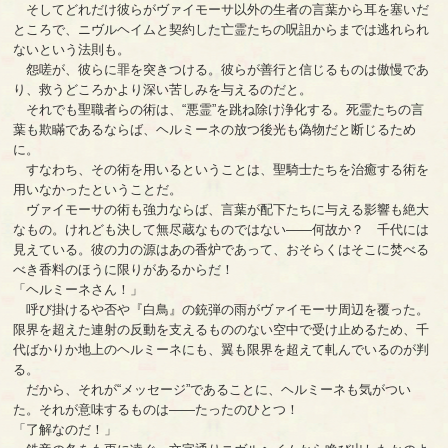
そしてどれだけ彼らがヴァイモーサ以外の生者の言葉から耳を塞いだ
ところで、ニヴルヘイムと契約した亡霊たちの呪詛からまでは逃れられ
ないという法則も。
怨嗟が、彼らに罪を突きつける。彼らが善行と信じるものは傲慢であ
り、救うどころかより深い苦しみを与えるのだと。
それでも聖職者らの術は、“悪霊”を跳ね除け浄化する。死霊たちの言
葉も欺瞞であるならば、ヘルミーネの放つ後光も偽物だと断じるため
に。
すなわち、その術を用いるということは、聖騎士たちを治癒する術を
用いなかったということだ。
ヴァイモーサの術も強力ならば、言葉が配下たちに与える影響も絶大
なもの。けれども決して無尽蔵なものではない――何故か？ 千代には
見えている。彼の力の源はあの香炉であって、おそらくはそこに焚べる
べき香料のほうに限りがあるからだ！
「ヘルミーネさん！」
呼び掛けるや否や『白鳥』の銃弾の雨がヴァイモーサ周辺を覆った。
限界を超えた連射の反動を支えるもののない空中で受け止めるため、千
代ばかりか地上のヘルミーネにも、翼も限界を超えて軋んでいるのが判
る。
だから、それが“メッセージ”であることに、ヘルミーネも気がつい
た。それが意味するものは――たったのひとつ！
「了解なのだ！」