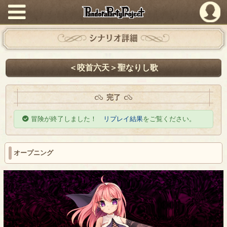
PandoraPartyProject
シナリオ詳細
＜咬首六天＞聖なりし歌
完了
冒険が終了しました！
リプレイ結果
をご覧ください。
オープニング