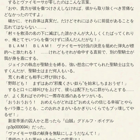
するとヴァイモーサが零したのはこんな言葉。
「おや。貴方が彼を傷つけさえしなければ、彼から取り除くべき苦痛な
どなかったのですよ」
確かに、それ自体は真実だ。だけどそれにはさらに前提があることを
忘れてはならない……。
「村々を救済の名の下に滅ぼした誰かさんが大人しくくたばってくれり
ゃ、俺とてそいつらを傷つけずに済んだんだがな！」
ＢＬＡＭ！ ＢＬＡＭ！ ヴァイモーサ討伐の決意を籠めた弾丸が標
的へと放たれる！ ……けれどもそれが命中する直前で、別の聖騎士が
我が身を盾にする。
ジェイクの執念が聖騎士を縛る。強い想念に中てられた聖騎士は立ち
すくんだが、聖騎士はまだ何人もいる。
荒くれ者ども相手に呼び掛ける。
「野郎ども！ まずはあの“邪魔くさい奴ら”を始末しちまおうぜ！」
すると口々に雄叫びを上げて、彼らは配下たちに群がらんとする……
が、よく見ればその中に一際存在感のあるヤツがいる。
「おうおうおう！ おめえらがどれほど“おめえらの信じる幸福”とやら
をバラ撒こうとも、このおれさまがいるかぎりいくらでもブッ壊してや
るぜ！」
新皇帝派の囚人かと思ったら『山賊』グドルフ・ボイデル
（p3p000694）だった。
「ヴァイモーサ様の献身を無駄にしようだなんて！」
「貴様のような輩がいるからこの世界は！」