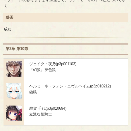
く……。
成否
成功
第3章 第10節
ジェイク・夜乃(p3p001103)
『幻狼』灰色狼
ヘルミーネ・フォン・ニヴルヘイム(p3p010212)
凶狼
雑賀 千代(p3p010694)
立派な姫騎士