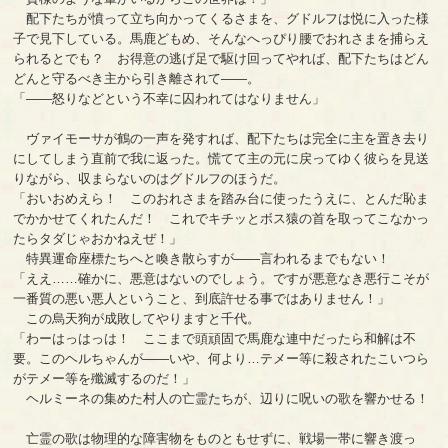
配下たちが憤って立ち向かってくるさまを、グドルフは悦に入った様
子で見下している。馬鹿どもめ、そんなへっぴり腰でおれさまを捕らえ
られるとでも？ お得意の逃げ足で駆け回ってやれば、配下たちはどん
どんと守るべき主から引き離されて――。
「――怒りなどという不幸に囚われてはなりません」
ヴァイモーサが鶴の一声を発すれば、配下たちは完全に主を置き去り
にしてしまう直前で我に返った。慌てて主の元に戻ってゆく彼らを見送
りながら、収まらないのはグドルフのほうだ。
「おいおめえら！ このおれさまを踏み台に使ったうえに、とんだ恥ま
でかかせてくれたんだ！ これでキチッとボス猿の首を取ってこなかっ
たらタダじゃおかねえぜ！」
特異運命座標たちへと喚き散らすが――言われるまでもない！
「ええ……確かに、悪意はないのでしょう。ですが悪意なき悪行こそが
一番質の悪い悪人ということ、到底許せる事ではありません！」
この烏天狗が成敗してやりますと千代。
「わーはっはっは！ ここまで頭頑固で馬鹿な連中だったら和解は不
要。このヘルちゃんが――いや、何より…テメー等に殺されたこいつら
がテメー等を殲滅するのだ！」
ヘルミーネの集めた村人の亡霊たちが、辺りに呪いの歌を響かせる！
亡霊の歌は物理的な障害物をものともせずに、戦場一帯に響き渡っ