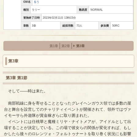
GM名
るう
種別
ラリー
難易度
NORMAL
冒険終了日時
2023年02月11日 13時15分
章数
3章
総採用数
73人
参加費
50RC
第1章
第2章
第3章
第3章
第3章 第1節
そして――時は来た。
南部戦線に身を寄せることとなったグレイヘンガウス領では多数の屋
台と舞台を設営してのチャリティイベントが開催されて、領外ではヴァ
イモーサら外遊隊が賞金稼ぎらに取り囲まれた。
イベントには任桃華と魔種ミリヤ・ナイトメアが、アイドルとして出
場することが決定している。この場で彼女らの関係が変化すれば、もし
かしたら後々のロレンツォ・フォルトゥナートを取り巻く状況にも影響