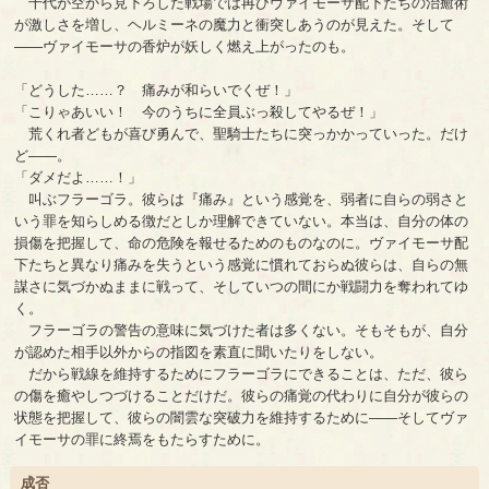
千代が空から見下ろした戦場では再びヴァイモーサ配下たちの治癒術
が激しさを増し、ヘルミーネの魔力と衝突しあうのが見えた。そして
――ヴァイモーサの香炉が妖しく燃え上がったのも。
「どうした……？ 痛みが和らいでくぜ！」
「こりゃあいい！ 今のうちに全員ぶっ殺してやるぜ！」
荒くれ者どもが喜び勇んで、聖騎士たちに突っかかっていった。だけ
ど――。
「ダメだよ……！」
叫ぶフラーゴラ。彼らは『痛み』という感覚を、弱者に自らの弱さと
いう罪を知らしめる徴だとしか理解できていない。本当は、自分の体の
損傷を把握して、命の危険を報せるためのものなのに。ヴァイモーサ配
下たちと異なり痛みを失うという感覚に慣れておらぬ彼らは、自らの無
謀さに気づかぬままに戦って、そしていつの間にか戦闘力を奪われてゆ
く。
フラーゴラの警告の意味に気づけた者は多くない。そもそもが、自分
が認めた相手以外からの指図を素直に聞いたりをしない。
だから戦線を維持するためにフラーゴラにできることは、ただ、彼ら
の傷を癒やしつづけることだけだ。彼らの痛覚の代わりに自分が彼らの
状態を把握して、彼らの闇雲な突破力を維持するために――そしてヴァ
イモーサの罪に終焉をもたらすために。
成否