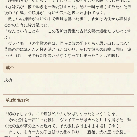
鉄帝の冬をも更に凌ぐ、文字通りニヴルヘイムから喚び出したかのよ
うな冷気が、彼の動きを一瞬だけ止めた。その一瞬を逃さず放たれた最
後の『白鳥』の銃弾が、香炉の穴へと吸い込まれてゆく。
激しい跳弾音が香炉の中で幾度も響いた後に、香炉は内側から破裂す
るかのように砕け散った。
「なんということを……この香炉は貴重な古代文明の遺物だったのです
よ」
ヴァイモーサの非難の声は、同時に彼の配下たちが思い出しはじめた
苦痛の声にほとんど掻き消されんばかり。そして彼らの悲鳴は同時、彼
らがしばし、その役割を果たせなくなってしまったことも意味し――。
成否
成功
第3章 第11節
「認めましょう。この度は私の力が及ばなかったということを」
それだけを一言語った後に、ヴァイモーサは天へと片手を掲げた。輝
く光の玉が掌の上へと現れて、その激しさはますます増してゆく。
そして、もう一方の手は祈りの形を作り――直後、光の玉は分裂し、