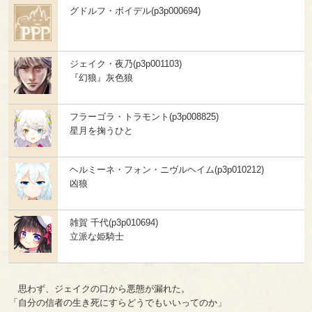
グドルフ・ボイデル(p3p000694)
ジェイク・夜乃(p3p001103)
『幻狼』灰色狼
フラーゴラ・トラモント(p3p008825)
星月を掬うひと
ヘルミーネ・フォン・ニヴルヘイム(p3p010212)
凶狼
雑賀 千代(p3p010694)
立派な姫騎士
思わず、ジェイクの口から悪態が漏れた。
「自分の信者の生き死にすらどうでもいいってのか」