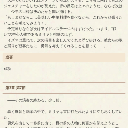
大声で呼びかければステージから遠い人々も、こちらに向けて肯定の
ジェスチャーをしたのが見えた。皆の反応は上々のようだ。ならば次は
――今年の目標は決めたかと問い掛ける。
「もしまだなら……美味しい中華料理を食べながら、これから頑張りた
いことを考えてみよう！」
予定通りならば次はアイドルステージのはずだった。つまり、“戦
い”の中心人物であるミリヤと桃華のはず。
イズマは重ねて、次の演目も楽しんでくれと呼び掛ける。彼女らの歌
と踊りが観客たちに、勇気を与えてくれることを願って――。
成否
成功
第3章 第7節
――その演奏の終わる、少し前。
轟く爆音と喝采の中で、ミリヤは雷に打たれたように立ち尽くしてい
た。
勇気を出して一歩前に出て、目の前の人物に何言かを伝えようとし