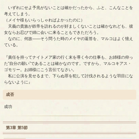
いずれにせよ予兆がないことは確かだったから、ふと、こんなことを
考えてしまう。
（メイヤ様もいらっしゃればよかったのに）
天義の貴族が鉄帝を訪れるのが好ましくないことは確かなれども、彼
女ならお忍びで姉に会いに来ることもできただろう。
なのに、何故――そう問うた時のメイヤの返答を、マルコはよく憶え
ている。
『責任を持ってナイトメア家の行く末を導く今の仕事も、お姉様の仰っ
た“自分の願い”であることは確かなのです。ですから、マルコキアス・
ゴモリー。お姉様にこう言伝てなさい。
私に公演を見せるまで、下らぬ罪を犯して討伐されるような羽目にな
らないように』
成否
成功
第3章 第5節