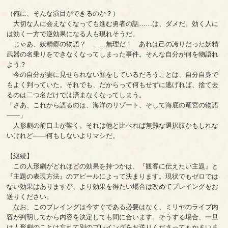
（俺に、そんな演目ができるのか？）
大切な人に会えなくなっても進む勇者の話……は、ダメだ。効く人に
は効く一方で逆効果になる人も現れそうだ。
じゃあ、妖精郷の物語？ ……無理だ！ あれは己の誇りだった妖精
武器の名乗りをできなくなってしまった事件。そんな自分が何を物語れ
よう？
今の自分が妻に見せられない顔をしているだろうことは、自分自身で
もよく判っていた。それでも、だからって何もせずに逃げれば、捨て去
るのは二つ名だけでは済まなくなってしまう。
「さあ、これから語るのは、海洋のリゾート、そして海底の竜宮の物語
――」
人形劇の前口上が響く。それは他と比べれば無難な選択肢かもしれな
いけれど――何もしないよりマシだ。
【継続】
この人形劇がどれほどの効果を持つかは、『観客に伝えたい主題』と
『主題の表現方法』のアピールによって決まります。現状でもゼロでは
ない効果はありますが、より効果を得たい場合は改めてプレイングをお
送りください。
なお、このプレイングは今すぐである必要はなく、ミリヤのライブ内
容が判明してから内容を決定しても間に合います。そうする場合、一旦
は人形劇のことは忘れて別のプレイングをお送りくださってもかまいま