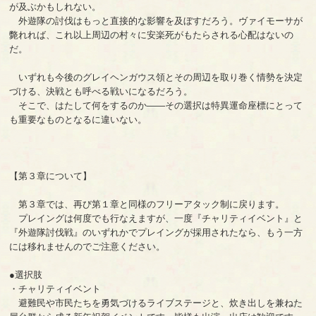
が及ぶかもしれない。
外遊隊の討伐はもっと直接的な影響を及ぼすだろう。ヴァイモーサが
斃れれば、これ以上周辺の村々に安楽死がもたらされる心配はないの
だ。
いずれも今後のグレイヘンガウス領とその周辺を取り巻く情勢を決定
づける、決戦とも呼べる戦いになるだろう。
そこで、はたして何をするのか――その選択は特異運命座標にとって
も重要なものとなるに違いない。
【第３章について】
第３章では、再び第１章と同様のフリーアタック制に戻ります。
プレイングは何度でも行なえますが、一度『チャリティイベント』と
『外遊隊討伐戦』のいずれかでプレイングが採用されたなら、もう一方
には移れませんのでご注意ください。
●選択肢
・チャリティイベント
避難民や市民たちを勇気づけるライブステージと、炊き出しを兼ねた