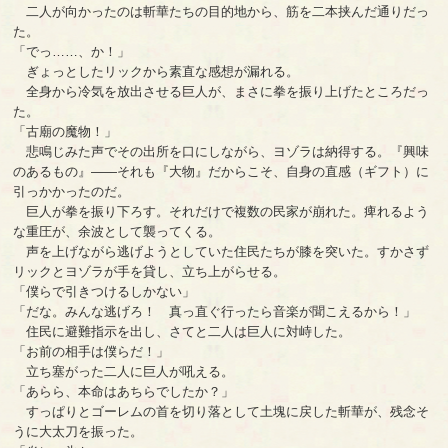
二人が向かったのは斬華たちの目的地から、筋を二本挟んだ通りだっ
た。
「でっ……、か！」
ぎょっとしたリックから素直な感想が漏れる。
全身から冷気を放出させる巨人が、まさに拳を振り上げたところだっ
た。
「古廟の魔物！」
悲鳴じみた声でその出所を口にしながら、ヨゾラは納得する。『興味
のあるもの』――それも『大物』だからこそ、自身の直感（ギフト）に
引っかかったのだ。
巨人が拳を振り下ろす。それだけで複数の民家が崩れた。痺れるよう
な重圧が、余波として襲ってくる。
声を上げながら逃げようとしていた住民たちが膝を突いた。すかさず
リックとヨゾラが手を貸し、立ち上がらせる。
「僕らで引きつけるしかない」
「だな。みんな逃げろ！ 真っ直ぐ行ったら音楽が聞こえるから！」
住民に避難指示を出し、さてと二人は巨人に対峙した。
「お前の相手は僕らだ！」
立ち塞がった二人に巨人が吼える。
「あらら、本命はあちらでしたか？」
すっぱりとゴーレムの首を切り落として土塊に戻した斬華が、残念そ
うに大太刀を振った。