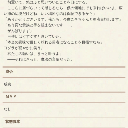
前置いて、悠はふと思いついたことを口にする。
「ここらに居づらいって感じるなら、僕の領地にでも来ればいいよ。広
い海の辺境だけどね、いい場所なのは保証できるから」
「ありがとうございます。俺たち、今度こそちゃんと勇者目指します」
「もう変な貴族と手を組まないです……」
「がんばりまず」
弓使いはぐすぐすと泣いていた。
「本当の意味で優しく頼れる勇者になることを目指すなら」
ヨゾラが穏やかに笑う。
「君たちの願いは、きっと叶うよ」
――それはきっと、魔法の言葉だった。
成否
成功
ＭＶＰ
なし
状態異常