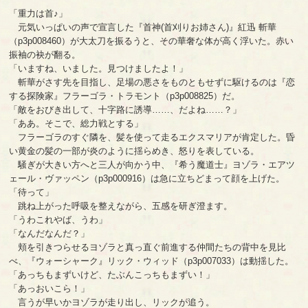
「重力は首♪」
元気いっぱいの声で宣言した『首神(首刈りお姉さん)』紅迅 斬華
（p3p008460）が大太刀を振るうと、その華奢な体が高く浮いた。赤い
振袖の袂が翻る。
「いますね、いました。見つけましたよ！」
斬華がさす先を目指し、足場の悪さをものともせずに駆けるのは『恋
する探険家』フラーゴラ・トラモント（p3p008825）だ。
「敵をおびき出して、十字路に誘導……、だよね……？」
「ああ。そこで、総力戦とする」
フラーゴラのすぐ隣を、髪を使って走るエクスマリアが肯定した。昏
い黄金の髪の一部が炎のように揺らめき、怒りを表している。
騒ぎが大きい方へと三人が向かう中、『希う魔道士』ヨゾラ・エアツ
ェール・ヴァッペン（p3p000916）は急に立ちどまって顔を上げた。
「待って」
跳ね上がった呼吸を整えながら、五感を研ぎ澄ます。
「うわこれやば、うわ」
「なんだなんだ？」
頬を引きつらせるヨゾラと真っ直ぐ前進する仲間たちの背中を見比
べ、『ウォーシャーク』リック・ウィッド（p3p007033）は動揺した。
「あっちもまずいけど、たぶんこっちもまずい！」
「あっおいこら！」
言うが早いかヨゾラが走り出し、リックが追う。