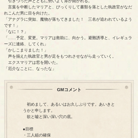
引きつった声とともに勢いよく扉が開かれる。
言葉を中断したマリアと、びっくりして書類を落とした執政官がなだ
れこんだ男に目を向けた。
「アナグラに突如、魔物が落ちてきました！ 三名が追われているよう
です！」
「なに！？」
「……予定、変更。マリアは救助に、向かう。避難誘導と、イレギュラ
ーズに連絡、してくれ」
「かしこまりました！」
声を揃えた執政官と男が足をもつれさせながら走っていく。
エクスマリアは窓を開いた。
「厄介なことに、なったな」
GMコメント
初めまして、あるいはお久しぶりです。あいきと
うかと申します。
欲と嘘と深い深い穴の底。
●目標
・三人組の確保