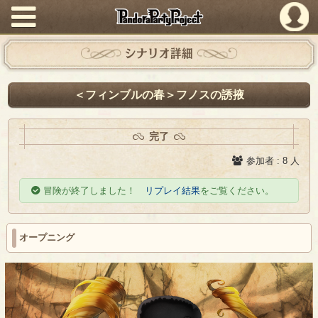
PandoraPartyProject
シナリオ詳細
＜フィンブルの春＞フノスの誘掖
完了
参加者 : 8 人
冒険が終了しました！
リプレイ結果
をご覧ください。
オープニング