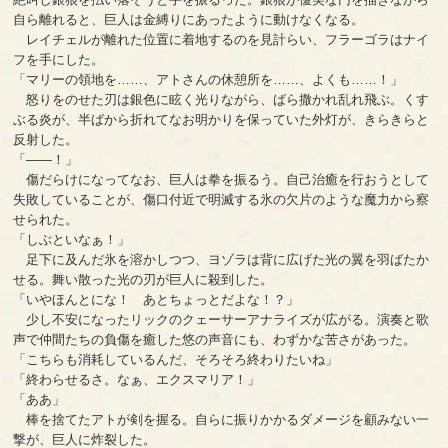
自ら離れると、巨人は金縛りにあったように動けなくなる。
レイチェルが離れた位置に着地するのを見計らい、フラーゴラはナイ
フを手にした。
「マリーの領地を……、アトさんの休憩所を……、よくも……！」
怒りをのせた刃は銀色に眩く光りながら、ばら撒かれ乱れ飛ぶ。くす
ぶる炎が、半ばから折れてなお明かりを保っていた外灯が、きらきらと
反射した。
「――！」
傷だらけになってなお、巨人は拳を振るう。自己治癒を行おうとして
失敗していることが、傷口付近で明滅する氷の欠片のような魔力から察
せられた。
「しぶといなぁ！」
足下に及んだ氷を溶かしつつ、ヨゾラは背に広げた光の翼を羽ばたか
せる。舞い散った光の刃が巨人に殺到した。
「いやほんとにな！ あとちょっとだよな！？」
少し不安になったリックのクェーサーアナライズが広がる。演奏と歌
声で仲間たちの負傷を癒した悠の声音にも、わずかな苦さがあった。
「こちらも消耗しているんだ、そろそろ終わりたいね」
「終わらせるさ。なぁ、エクスマリア！」
「ああ」
棒を捨てたアトが剣を握る。自らに振りかかるダメージを顧みない一
撃が、巨人に炸裂した。