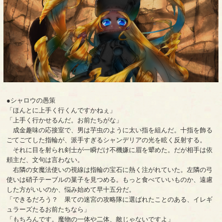
●シャロウの愚策
「ほんとに上手く行くんですかねぇ」
「上手く行かせるんだ。お前たちがな」
成金趣味の応接室で、男は芋虫のように太い指を組んだ。十指を飾る
ごてごてした指輪が、派手すぎるシャンデリアの光を眩く反射する。
それに目を射られ剣士が一瞬だけ不機嫌に眉を顰めた。だが相手は依
頼主だ、文句は言わない。
右隣の女魔法使いの視線は指輪の宝石に熱く注がれていた。左隣の弓
使いは硝子テーブルの菓子を見つめる。もっと食べていいものか、遠慮
した方がいいのか、悩み始めて早十五分だ。
「できるだろう？ 果ての迷宮の攻略隊に選ばれたことのある、イレギ
ュラーズたるお前たちなら」
「もちろんです。魔物の一体や二体、敵じゃないですよ」