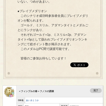
いない。つめがあまい。
●ブレイブメダリオン
このシナリオ成功時参加者全員にブレイブメダリ
オンが配られます。
ゴールド、ミスリル、アダマンタイトとメダルご
とにランクがあり、
それぞれゴールド=1p、ミスリル=2p、アダマン
タイト=5pとして扱われブレイブメダリオンランキ
ングにて総ポイント数が掲示されます。
このメダルはPC間で譲渡可能です。
皆様のご参加お待ちしています！
完了
＜フィンブルの春＞フノスの誘掖
GM名
あいきとうか