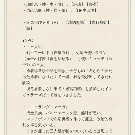
・凍吐息（神・中・域）：【絶凍】【停滞】
・自己治癒（神・自・単）：【HP中回復】
・冷気帯びる者（P）：【凍結無効】【痺れ無効】
【棘】
●NPC
・『三人組』
剣士フーレド（攻撃力1）、女魔法使いララン
（頑張れば擦り傷を治せる）、弓使いキュッテ（命
中1）の三人。
勇者総選挙の話を聞き、子どものころからの夢だ
った勇者になりたくて一緒に村を飛び出してきた幼
馴染。
後ろ盾欲しさに果ての迷宮踏破にも参加したイレ
ギュラーズだって嘘をつきました。
・『エイランダ・マーガ』
成金貴族。バルツァーレク派。趣味が悪い。
マッチポンプで次期勇者を作って擁立、政治的有
利を得る気でいる。
まさか雇った三人組が嘘をついているとは思って