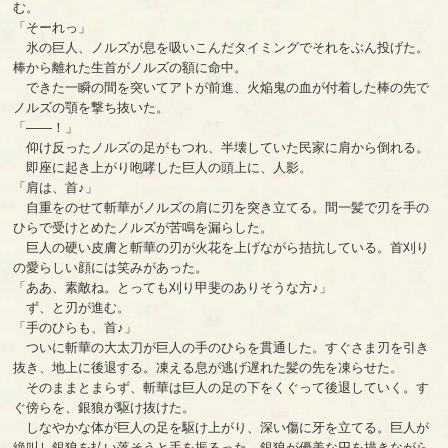
む。
「そーれっ」
氷の巨人、ノルズが息を吸いこんだタイミングでそれをぶん投げた。
棒から離れた生首がノルズの額に命中。
できた一瞬の間を突いてアトが前進、火焔鬼の血が付着した棒の先で
ノルズの顎を撃ち抜いた。
「――！」
仰け反ったノルズの足がもつれ、半壊していた民家に肩から倒れる。
即座に起き上がり咆哮した巨人の頭上に、人影。
「肩は、首♪」
自重をのせて斬華がノルズの肩に刃を突き立てる。間一髪で刃を手の
ひらで受けとめたノルズが苦鳴を漏らした。
巨人の硬い皮膚と斬華の刃が火花を上げながら拮抗している。首刈り
の愛らしい顔には笑みがあった。
「ああ、素敵ね。とっても刈り甲斐のありそうな方♪」
ず、と刃が進む。
「手のひらも、首♪」
ついに斬華の大太刀が巨人の手のひらを貫通した。すぐさま刃を引き
抜き、地上に後退する。凍える息が逃げ遅れた髪の先を凍らせた。
そのままとまらず、斬華は巨人の足の下をくぐって後退していく。す
ぐ傍らを、銀狼が駆け抜けた。
しなやかな体が巨人の足を駆け上がり、深い傷に牙を立てる。巨人が
絶叫し銀狼を払い落そうと手を振るった。銀狼が優美な円を描きながら