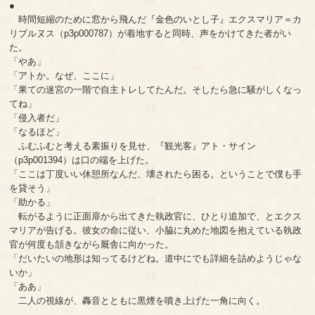
●
時間短縮のために窓から飛んだ『金色のいとし子』エクスマリア＝カ
リブルヌス（p3p000787）が着地すると同時、声をかけてきた者がい
た。
「やあ」
「アトか。なぜ、ここに」
「果ての迷宮の一階で自主トレしてたんだ。そしたら急に騒がしくなっ
てね」
「侵入者だ」
「なるほど」
ふむふむと考える素振りを見せ、『観光客』アト・サイン
（p3p001394）は口の端を上げた。
「ここは丁度いい休憩所なんだ、壊されたら困る。ということで僕も手
を貸そう」
「助かる」
転がるように正面扉から出てきた執政官に、ひとり追加で、とエクス
マリアが告げる。彼女の命に従い、小脇に丸めた地図を抱えている執政
官が何度も頷きながら厩舎に向かった。
「だいたいの地形は知ってるけどね。道中にでも詳細を詰めようじゃな
いか」
「ああ」
二人の視線が、轟音とともに黒煙を噴き上げた一角に向く。