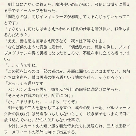
剣士はにこやかに答えた。魔法使いの目が泳ぐ。弓使いは微かに震え
る手でティーカップを持った。
「問題なのは、同じイレギュラーズが邪魔してくるんじゃないかってこ
とです」
「まさか。お前たちは金さえ払われれば裏の仕事を請け負い、戦争もす
るんだろう？」
「ええ、善も悪も国家さえ関係なく、我々は平等ですよ」
「ならば儂のような貴族に雇われ、『偶然現れた』魔物を倒し、ブレイ
ブメダリオンを得て勇者になったところで、不服を申し立てる者はいま
い」
「……そうですね」
「この策を知るのは一部の者のみ。外部に漏れることはまずない。お前
たちは名声を、儂は勇者の後ろ盾という地位を得る。そうだろう？」
「おっしゃる通りです」
ぶくぶくと太った男が、微笑んだ剣士の回答に満足げに笑った。
「そろそろ作戦の時間だ。配置につけ」
「かしこまりました。……ほら、行くぞ」
剣士が他の二人を急かして席を立つ。成金の男（一応、バルツァーレ
ク派の貴族だ）は見送るつもりもないらしく、焼き菓子をつまんで口に
放り込んでいた。品性の欠片もない仕草で。
やけにスカート丈の短い服を着た侍女たちに見送られ、三人は王都メ
フ・メフィートの郊外に向けて出立する。