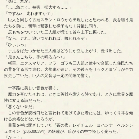
「炎に、氷か」
「……急ごう。被害、拡大する……」
「ですね♪ 走れますか？」
巨人と同じく古廟スラン・ロウから出現したと思われる、炎を纏う鬼
たちを前に、斬華は緊張した様子もなく背後に問う。
尻もちをついていた三人組が慌てて首を上下に振った。
「なら、走れ。追いつかれれば、喰われるぞ」
「ひぃぃっ」
手足をばたつかせた三人組はどうにか立ち上がり、走り出した。
「鬼さんこちら、手の鳴る方へ♪」
斬華、エクスマリア、フラーゴラも三人組と途中で合流した住民たち
の背を守る形で進む。火焔鬼が追い、その後ろをリックとヨゾラが全力
疾走していた。巨人の足音は一定の間隔で響く。
十字路に美しい音色が響く。
魔力を帯びたそれは、ときに英雄を讃える詩であり、ときに世界を魔
性に変える詩だった。
「悪くない音だ」
この音色が脱出口だと言われて逃げてきた者たちは、ゆっくり耳を傾
ける余裕などないだろうが。
目蓋を半ば閉ざしていた『蒼の楔』レイチェル＝ヨハンナ＝ベルンシ
ュタイン（p3p000394）の妖瞳が、暗がりの中で怪しく光った。
「なァ！」