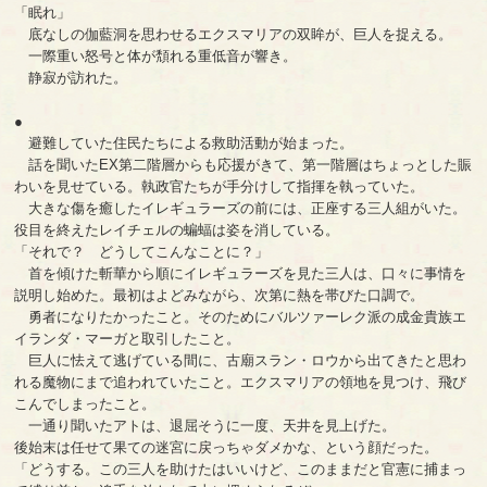
「眠れ」
底なしの伽藍洞を思わせるエクスマリアの双眸が、巨人を捉える。
一際重い怒号と体が頽れる重低音が響き。
静寂が訪れた。
●
避難していた住民たちによる救助活動が始まった。
話を聞いたEX第二階層からも応援がきて、第一階層はちょっとした賑
わいを見せている。執政官たちが手分けして指揮を執っていた。
大きな傷を癒したイレギュラーズの前には、正座する三人組がいた。
役目を終えたレイチェルの蝙蝠は姿を消している。
「それで？ どうしてこんなことに？」
首を傾けた斬華から順にイレギュラーズを見た三人は、口々に事情を
説明し始めた。最初はよどみながら、次第に熱を帯びた口調で。
勇者になりたかったこと。そのためにバルツァーレク派の成金貴族エ
イランダ・マーガと取引したこと。
巨人に怯えて逃げている間に、古廟スラン・ロウから出てきたと思わ
れる魔物にまで追われていたこと。エクスマリアの領地を見つけ、飛び
こんでしまったこと。
一通り聞いたアトは、退屈そうに一度、天井を見上げた。
後始末は任せて果ての迷宮に戻っちゃダメかな、という顔だった。
「どうする。この三人を助けたはいいけど、このままだと官憲に捕まっ