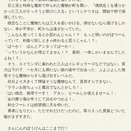
石と泥と特殊な魔術で作られた魔物が町を襲い、『偶然近くを通りか
かった三人がさっそうと助けに入る』というシナリオは、開始十秒で崩
壊していた。
残念なことに魔物たちは三人を追いかける。倒せないなら逃げるしか
ない。幸か不幸か、町からは遠ざかっていた。
「こんなん使ってくるとか思わんじゃん！？ もっと弱いのがぽつーん
っていて、剣振り回しときゃ終わると思うじゃん！？」
「ばーか！ ほんとアンタってばーか！」
「っていうかなんか増えてません！？ 最初、一体しかいませんでした
よね！？」
そう、エイランダに雇われた三人はイレギュラーズなどではない。実
力は下の下、一か月にも満たない旅の途中で出会った、ぷよぷよした無
害そうな魔物からすら逃げ出すレベルだ。
自分より大きくて獰猛そうな魔物なんて、直視すらできない。
「ラランお前ちょっと魔法でなんとかしろ！」
「はい残念、無理でーす！ アタシ、ヒールしか使えませーん！」
「あの擦り傷が辛うじて治るやつかよ！」
剣士フーレドは絶望感に天を仰いだ。
勇者になりたい。ただそれだけだったのに、取り入った貴族とついた
嘘がまずすぎた。
さんにんのぼうけんはここまでだ！