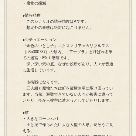
・魔物の殲滅
●情報精度
このシナリオの情報精度はAです。
想定外の事態は絶対に起こりません。
●シチュエーション
『金色のいとし子』エクスマリア＝カリブルヌス
（p3p000787）の領内、『アナグラ』と呼ばれる果
ての迷宮・EX１階層です。
深い深い穴の底。なぜか役所があり、人々が普通
に生活しています。
市街戦になります。
三人組と魔物たちは町を縦横無尽に駆け回ってい
ます。当然、避難できていない人々が被害に遭って
いたり、今から被害に遭おうとしていたりします。
●敵
・大きなゴーレム×1
土と泥で作られた巨大な人型の人形。硬そうに見
える。