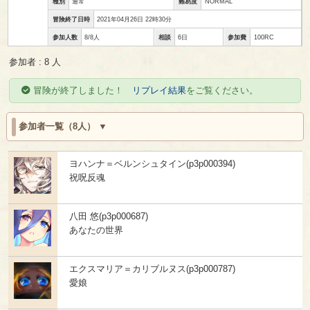
種別
通常
難易度
NORMAL
冒険終了日時
2021年04月26日 22時30分
参加人数
8/8人
相談
6日
参加費
100RC
参加者 : 8 人
冒険が終了しました！
リプレイ結果
をご覧ください。
参加者一覧（8人）
ヨハンナ＝ベルンシュタイン(p3p000394)
祝呪反魂
八田 悠(p3p000687)
あなたの世界
エクスマリア＝カリブルヌス(p3p000787)
愛娘