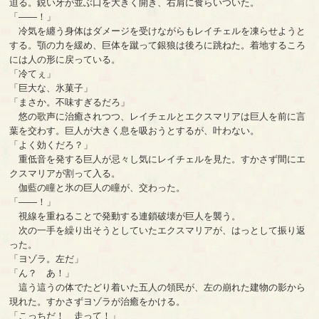
迫る。鋭い牙が並ぶ口を大きく開き、右肩に食らいついた。
「――！」
冷気を纏う身体はダメージを受けながらもレイチェルを凍らせようと
する。顎の力を緩め、巨体を蹴って銀狼は後ろに跳ねた。着地するころ
には人の形に戻っている。
「冷てぇ」
「巨大な、氷菓子」
「まさか。不味すぎるだろ」
悠の歌声に治癒されつつ、レイチェルとエクスマリアは巨人を前に言
葉を交わす。巨人が大きく息を吸おうとするが、叶わない。
「よく効くだろ？」
重低音を発する巨人が忌々し気にレイチェルを見た。すかさず間にエ
クスマリアが割って入る。
伽藍の瞳と氷の巨人の瞳が、交わった。
「――！」
視線を重ねることで発動する連鎖破壊が巨人を襲う。
次の一手を繰り出そうとしていたエクスマリアが、はっとして振り返
った。
「ヨゾラ。左だ」
「ん？ あ！」
這う這うの体でたどり着いた五人の領民が、左の崩れた建物の影から
現れた。すかさずヨゾラが治癒をかける。
「こっちだ！ 走って！」