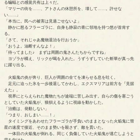
る蝙蝠との感覚共有は上々だ。
「マリーの街を……、アトさんの休憩所を、壊して……。許せな
い……」
「本当に。民への被害は見過ごせないよ」
静かに怒るフラーゴラに、自身も静寂の青に領地を持つ悠が首肯す
る。
「さて、それじゃあ魔物退治を行おうか」
「おうよ。油断すんなよ！」
「待ってました♪ まずは周囲の鬼さんたちからですね」
ヨゾラが構え、リックが喝を入れた。うずうずしていた斬華が真っ先
に躍り出る。
火焔鬼の炎が奔り、巨人が周囲の全てを凍らせる息を吐く。
足元に迫った氷を一歩後退してかわし、エクスマリアは前方を『見据
えた』。
視界にとらえられた魔物たちが途端に苦しみ出す。自らの傷を塞ごう
としていた火焔鬼が、狼狽えるように視線を動かした。
「治癒は、発動しない」
「つまり、おしまい……！」
タイミングをあわせたフラーゴラが手負いのままとなった火焔鬼に彗
星の速度で接近、そのまま勢いを殺さず、敵を貫いた。
一体目の火焔鬼が倒れる。同じく負傷していた火焔鬼が逃亡しようと
背を向けた。