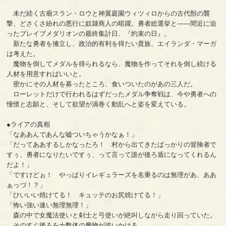
未だ続く古廟スラン・ロウと神翼庭園ウィツィロからの古代獣の襲
撃、どさくさ紛れの悪行に奴隷商人の暗躍。勇者総選挙と――間近に迫
ったブレイブメダリオンの最終集計日、『約束の日』。
新たな勇者を擁立し、政治的有利を得たい貴族、エイランダ・マーガ
は考えた。
魔物を倒してメダルを得られるなら、魔物を作ってそれを倒し続ける
人材を用意すればいいと。
密かにその人材を募ったところ、食いついたのがあの三人だ。
ローレットだけで行われるはずだったメダル争奪戦は、今や勇者への
憧憬と志願と、そして欲望が渦巻く動乱へと姿を変えている。
●ライアの真相
「なああんであんな嘘ついちゃうかなぁ！」
「だってああするしかなったろ！ 村から出てきたばっかりの冒険者で
すぅ、勇者になりたいですぅ、って言って誰が後ろ盾になってくれるん
だよ！」
「ですけどぉ！ やっぱりイレギュラーズを名乗るのは無理があ、ああ
ぁっづ！？」
「ひいいい焼けてる！ キュッテのお尻焼けてる！」
「怖い強い速い無理無理！」
森の中で女魔法使いと剣士と弓使いが絶叫しながら走り回っていた。
そのすぐ後ろを十数体の魔物が追いかける。