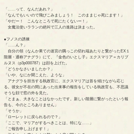
「……って、なんだあれ？」
「なんでもいいので飛びこみましょう！ このままじゃ死にます！」
「やだー！ こんなところで死にたくないー！」
女魔法使いラランの絶叫で三人の進路は決まった。
●フノスの誘掖
「……ん？」
自分の領（なんか果ての迷宮の隅っこの切れ端あたりと繋がったEX１
階層・通称アナグラ）にて、『金色のいとし子』エクスマリア＝カリブ
ルヌス（p3p000787）は顔を上げた。
「どうかなさいましたか？」
「いや、なにか聞こえた、ような」
アナグラを担当する執政官に、エクスマリアは首を傾けながら応じ
る。彼女が不在の間にあった出来事の報告をしている執政官も、不思議
そうな顔で窓の外を見た。
「とまぁ、大きなことはなかったです。新しい階層に繋がったという報
告も、今のところありません」
「そうか」
「ローレットに戻られるので？」
「ここで、マリアがするべきことは、特にな……」
「ご報告申し上げます！」