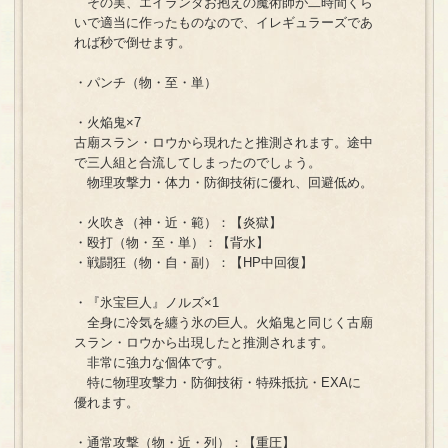
その実、エイランダお抱えの魔術師が二時間くら
いで適当に作ったものなので、イレギュラーズであ
れば秒で倒せます。
・パンチ（物・至・単）
・火焔鬼×7
古廟スラン・ロウから現れたと推測されます。途中
で三人組と合流してしまったのでしょう。
物理攻撃力・体力・防御技術に優れ、回避低め。
・火吹き（神・近・範）：【炎獄】
・殴打（物・至・単）：【背水】
・戦闘狂（物・自・副）：【HP中回復】
・『氷宝巨人』ノルズ×1
全身に冷気を纏う氷の巨人。火焔鬼と同じく古廟
スラン・ロウから出現したと推測されます。
非常に強力な個体です。
特に物理攻撃力・防御技術・特殊抵抗・EXAに
優れます。
・通常攻撃（物・近・列）：【重圧】