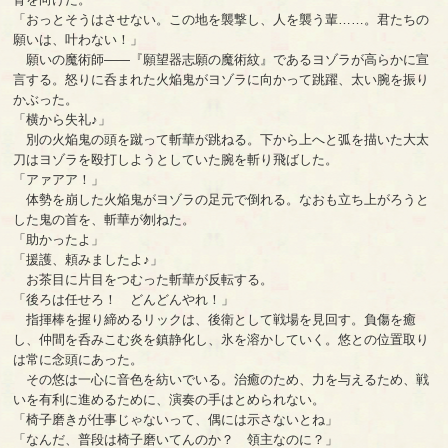
「おっとそうはさせない。この地を襲撃し、人を襲う輩……。君たちの
願いは、叶わない！」
願いの魔術師――『願望器志願の魔術紋』であるヨゾラが高らかに宣
言する。怒りに呑まれた火焔鬼がヨゾラに向かって跳躍、太い腕を振り
かぶった。
「横から失礼♪」
別の火焔鬼の頭を蹴って斬華が跳ねる。下から上へと弧を描いた大太
刀はヨゾラを殴打しようとしていた腕を斬り飛ばした。
「アァアア！」
体勢を崩した火焔鬼がヨゾラの足元で倒れる。なおも立ち上がろうと
した鬼の首を、斬華が刎ねた。
「助かったよ」
「援護、頼みましたよ♪」
お茶目に片目をつむった斬華が反転する。
「後ろは任せろ！ どんどんやれ！」
指揮棒を握り締めるリックは、後衛として戦場を見回す。負傷を癒
し、仲間を呑みこむ炎を鎮静化し、氷を溶かしていく。悠との位置取り
は常に念頭にあった。
その悠は一心に音色を紡いでいる。治癒のため、力を与えるため、戦
いを有利に進めるために、演奏の手はとめられない。
「椅子磨きが仕事じゃないって、偶には示さないとね」
「なんだ、普段は椅子磨いてんのか？ 領主なのに？」