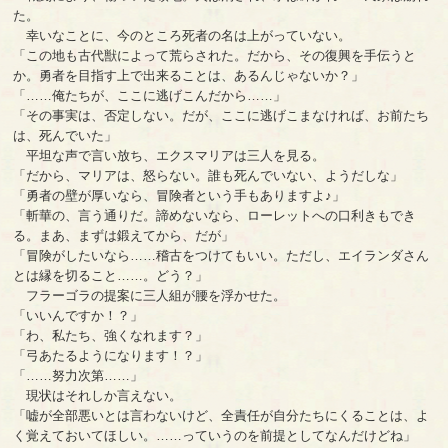
た。
幸いなことに、今のところ死者の名は上がっていない。
「この地も古代獣によって荒らされた。だから、その復興を手伝うと
か。勇者を目指す上で出来ることは、あるんじゃないか？」
「……俺たちが、ここに逃げこんだから……」
「その事実は、否定しない。だが、ここに逃げこまなければ、お前たち
は、死んでいた」
平坦な声で言い放ち、エクスマリアは三人を見る。
「だから、マリアは、怒らない。誰も死んでいない、ようだしな」
「勇者の壁が厚いなら、冒険者という手もありますよ♪」
「斬華の、言う通りだ。諦めないなら、ローレットへの口利きもでき
る。まあ、まずは鍛えてから、だが」
「冒険がしたいなら……稽古をつけてもいい。ただし、エイランダさん
とは縁を切ること……。どう？」
フラーゴラの提案に三人組が腰を浮かせた。
「いいんですか！？」
「わ、私たち、強くなれます？」
「弓あたるようになります！？」
「……努力次第……」
現状はそれしか言えない。
「嘘が全部悪いとは言わないけど、全責任が自分たちにくることは、よ
く覚えておいてほしい。……っていうのを前提としてなんだけどね」