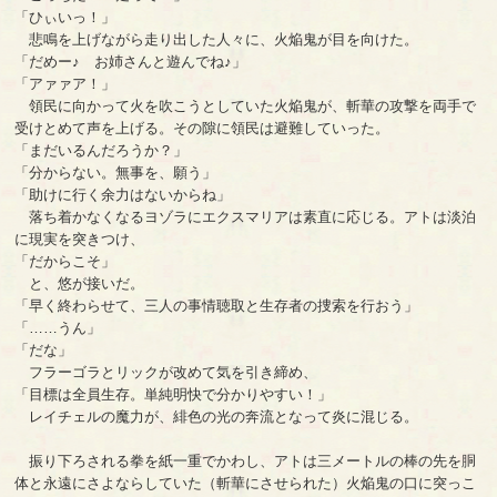
「ひぃいっ！」
悲鳴を上げながら走り出した人々に、火焔鬼が目を向けた。
「だめー♪ お姉さんと遊んでね♪」
「アァァア！」
領民に向かって火を吹こうとしていた火焔鬼が、斬華の攻撃を両手で
受けとめて声を上げる。その隙に領民は避難していった。
「まだいるんだろうか？」
「分からない。無事を、願う」
「助けに行く余力はないからね」
落ち着かなくなるヨゾラにエクスマリアは素直に応じる。アトは淡泊
に現実を突きつけ、
「だからこそ」
と、悠が接いだ。
「早く終わらせて、三人の事情聴取と生存者の捜索を行おう」
「……うん」
「だな」
フラーゴラとリックが改めて気を引き締め、
「目標は全員生存。単純明快で分かりやすい！」
レイチェルの魔力が、緋色の光の奔流となって炎に混じる。
振り下ろされる拳を紙一重でかわし、アトは三メートルの棒の先を胴
体と永遠にさよならしていた（斬華にさせられた）火焔鬼の口に突っこ