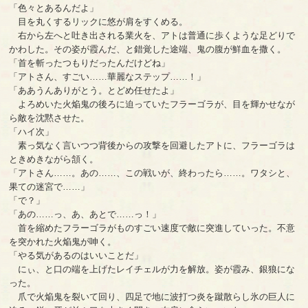
「色々とあるんだよ」
目を丸くするリックに悠が肩をすくめる。
右から左へと吐き出される業火を、アトは普通に歩くような足どりで
かわした。その姿が霞んだ、と錯覚した途端、鬼の腹が鮮血を撒く。
「首を斬ったつもりだったんだけどね」
「アトさん、すごい……華麗なステップ……！」
「ああうんありがとう。とどめ任せたよ」
よろめいた火焔鬼の後ろに迫っていたフラーゴラが、目を輝かせなが
ら敵を沈黙させた。
「ハイ次」
素っ気なく言いつつ背後からの攻撃を回避したアトに、フラーゴラは
ときめきながら頷く。
「アトさん……。あの……、この戦いが、終わったら……。ワタシと、
果ての迷宮で……」
「で？」
「あの……っ、あ、あとで……っ！」
首を縮めたフラーゴラがものすごい速度で敵に突進していった。不意
を突かれた火焔鬼が呻く。
「やる気があるのはいいことだ」
にぃ、と口の端を上げたレイチェルが力を解放。姿が霞み、銀狼にな
った。
爪で火焔鬼を裂いて回り、四足で地に波打つ炎を蹴散らし氷の巨人に