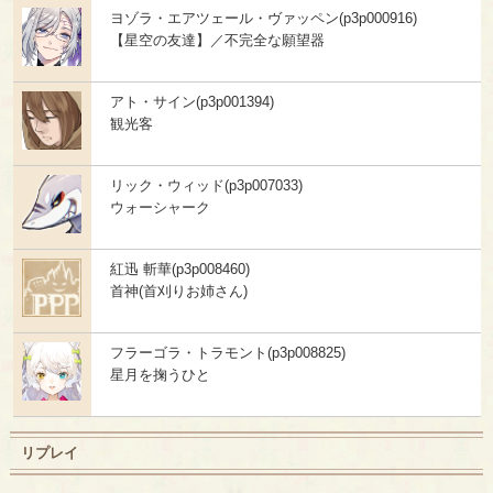
ヨゾラ・エアツェール・ヴァッペン(p3p000916)
【星空の友達】／不完全な願望器
アト・サイン(p3p001394)
観光客
リック・ウィッド(p3p007033)
ウォーシャーク
紅迅 斬華(p3p008460)
首神(首刈りお姉さん)
フラーゴラ・トラモント(p3p008825)
星月を掬うひと
リプレイ