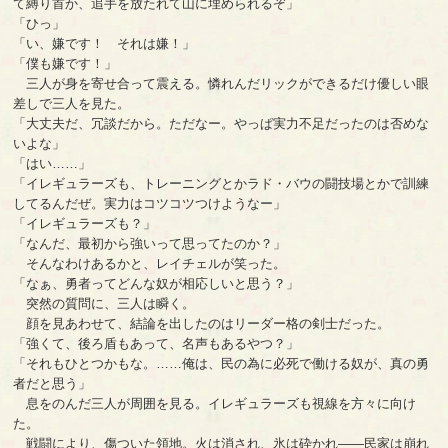
て縛り首か、追手を放たれて山に埋められるぞ」
「ひっ」
「い、嫌です！ それは嫌！」
「僕も嫌です！」
三人が身を寄せ合って震える。憐れんだリックができるだけ優しい眼
差しで三人を見た。
「大丈夫だ、冗談だから。ただなー。やっぱ実力不足だったのは否めな
いよな」
「はい……」
「イレギュラーズも、トレーニングとかラド・バウの闘技場とかで訓練
してるんだぜ。実力はコツコツつけようなー」
「イレギュラーズも？」
「なんだ、最初から強いって思ってたのか？」
そんなわけあるかと、レイチェルが笑った。
「なぁ、勇者ってどんな奴が相応しいと思う？」
突然の質問に、三人は瞬く。
顔を見あわせて、結論を出したのはリーダー格の剣士だった。
「強くて、後ろ盾もあって、名声もあるやつ？」
「それもひとつかもな。……俺は、民の為に必死で働ける奴が、真の勇
者だと思う」
息をのんだ三人が周囲を見る。イレギュラーズも視線を方々に向け
た。
戦闘により、傷ついた領地。火は消され、氷は砕かれ――民家は崩れ