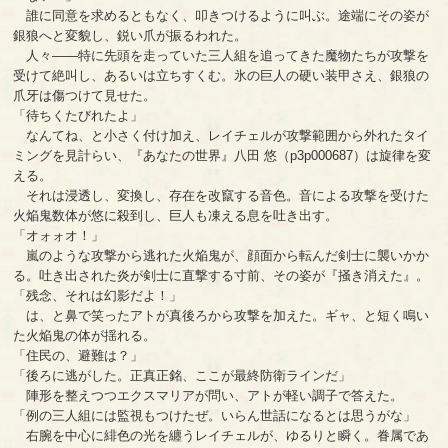
誰に同意を求めるともなく、叩きつけるように叫ぶ。途端にその姿が
銀狼へと変貌し、鋭い爪が振るわれた。
人々――特に先頭を走っていた三人組を追ってきた魔物たちが攻撃を
受けて絶叫し、あるいは立ちすくむ。氷の巨人の硬い装甲さえ、銀狼の
爪牙は傷つけて見せた。
「待ちくたびれたよ」
なんてね、と小さく付け加え、レイチェルが攻撃範囲から外れたタイ
ミングを見計らい、『あなたの世界』八田 悠（p3p000687）は旋律を変
える。
それは浸透し、変換し、存在を改竄する音色。音による攻撃を受けた
火焔鬼数体が悠に殺到し、巨人も凍える息を吐き出す。
「オォォオ！」
嵐のような攻撃から逃れた火焔鬼が、顔面から転んだ剣士に襲いかか
る。吐き出された炎が剣士に直撃する寸前、その姿が『掻き消えた』。
「残念、それは幻影だよ！」
は、と鼻で笑ったアトが真後ろから攻撃を加えた。ギャ、と短く鳴い
た火焔鬼の体が揺れる。
「住民の、避難は？」
「後ろに逃がした。正真正銘、ここが最終防衛ラインだ」
陣形を整えつつエクスマリアが問い、アトが軽い調子で答えた。
「例の三人組には監視もつけたぜ。いらん世話になるとは思うがな」
右腕を中心に緋色の光を纏うレイチェルが、ゆるりと瞬く。眷属であ