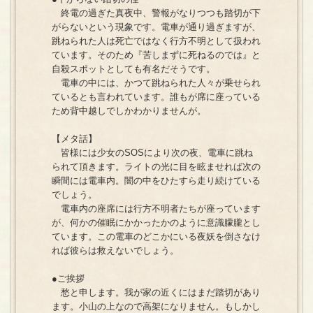
終電の過ぎた真夜中、警報がなりつつも踏切が下
がらないという現象です。電車が通り過ぎますが、
跳ねられた人は死亡ではなく行方不明として扱われ
ています。そのため『苦しまずに死ねるのでは』と
自殺スポットとしても有名だそうです。
電車の中には、かつて跳ねられた人々が乗せられ
ているとも言われています。誰もが席に座っている
ため背中越しでしかわかりませんが。
【メタ話】
皆様には少女のSOSにより次の夜、電車に跳ね
られて頂きます。ライトの光に目を眩ませれば次の
瞬間には電車内。闇の中をひたすら走り続けている
でしょう。
電車内の座席には行方不明者たちが座っています
が、何かの催眠にかかったかのように意識朦朧とし
ています。この電車のどこかにいる夜妖を倒さなけ
れば彼らは救えないでしょう。
●ご挨拶
愁と申します。我が家の近くにはまだ踏切があり
ます。小山の上なので高架になりません。もしかし