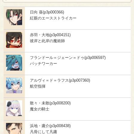
日向 葵(p3p000366)
紅眼のエースストライカー
赤羽・大地(p3p004151)
彼岸と此岸の魔術師
フランドール＝ジェーン＝ドゥ(p3p006597)
パッチワーカー
アルヴィ＝ド＝ラフス(p3p007360)
航空指揮
散々・未散(p3p008200)
魔女の騎士
浜地・庸介(p3p008438)
凡骨にして凡庸