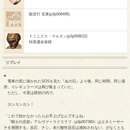
観音打 至東(p3p008495)
ドミニクス・マルタン(p3p008632)
特異運命座標
リプレイ
●
電車の窓に描かれたSOSを見た『あの日』より後。同じ時間。同じ場
所。イレギュラーズは再び集まっていた。
ただし、今度は踏切の内で。
カンカンカン！
「これで効かなかったらお手上げなんですよね」
『騎士の忠節』アルヴァ＝ラドスラフ（p3p007360）はエネミーサー
チを展開する。反応、ナシ。未だ敵性反応は感知されない。少なくとも