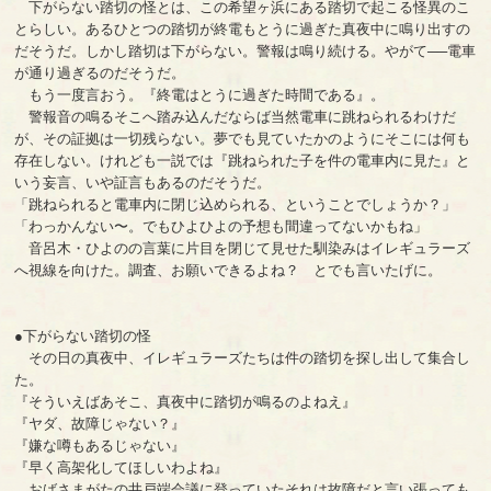
下がらない踏切の怪とは、この希望ヶ浜にある踏切で起こる怪異のこ
とらしい。あるひとつの踏切が終電もとうに過ぎた真夜中に鳴り出すの
だそうだ。しかし踏切は下がらない。警報は鳴り続ける。やがて──電車
が通り過ぎるのだそうだ。
もう一度言おう。『終電はとうに過ぎた時間である』。
警報音の鳴るそこへ踏み込んだならば当然電車に跳ねられるわけだ
が、その証拠は一切残らない。夢でも見ていたかのようにそこには何も
存在しない。けれども一説では『跳ねられた子を件の電車内に見た』と
いう妄言、いや証言もあるのだそうだ。
「跳ねられると電車内に閉じ込められる、ということでしょうか？」
「わっかんない〜。でもひよひよの予想も間違ってないかもね」
音呂木・ひよのの言葉に片目を閉じて見せた馴染みはイレギュラーズ
へ視線を向けた。調査、お願いできるよね？ とでも言いたげに。
●下がらない踏切の怪
その日の真夜中、イレギュラーズたちは件の踏切を探し出して集合し
た。
『そういえばあそこ、真夜中に踏切が鳴るのよねえ』
『ヤダ、故障じゃない？』
『嫌な噂もあるじゃない』
『早く高架化してほしいわよね』
おばさまがたの井戸端会議に登っていたそれは故障だと言い張っても