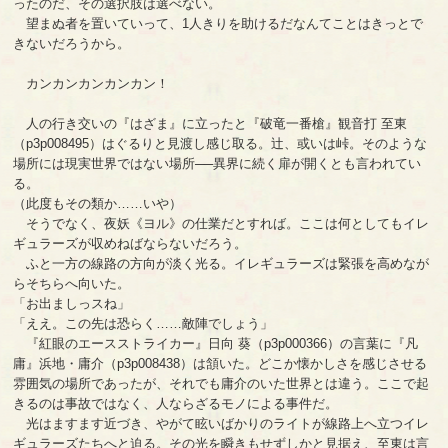
ったのだ、その選択肢は選べない。
望まぬ者を置いていって、1人きりを助けるだなんてことはきっとで
きないだろうから。
カンカンカンカンカン！
人の行き交いの『はざま』に立ったと『破竜一番槍』観音打 至東
（p3p008495）はぐるりと見渡し感じ取る。辻、或いは峠。そのような
場所には現実世界ではない場所──異界に続く扉が開くとも言われてい
る。
（此度もその類か……いや）
そうでなく、夜妖《ヨル》の仕業だとすれば。ここは何としてもイレ
ギュラーズが収めねばならないだろう。
ふと一方の線路の方向が淡く光る。イレギュラーズは緊張を高めなが
らそちらへ向いた。
「お出ましっスね」
「ええ。この先は恐らく……敵陣でしょう」
『紅眼のエースストライカー』日向 葵（p3p000366）の言葉に『凡
庸』浜地・庸介（p3p008438）は頷いた。どこか懐かしさを感じさせる
雰囲気の場所であったが、それでも庸介のいた世界とは違う。ここで起
きるのは事故ではなく、人ならざるモノによる事件だ。
光はますます近づき、やがて眩いばかりのライトが線路上へ立つイレ
ギュラーズたちへと迫る。その光を瞬きもせずしかと見据え、至東は言