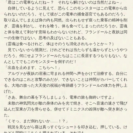
「君はこの電車なんだね～？ それなら解けないのは当然だよね～」
自律しているように見えて、恐らくこのモンスターはこの電車から出
られないのだろう。そして彼がこの電車の捕食器官でもあるのだろう。
取り込んでしまえば身の内も同然。出られもせず座った乗客の精神を削
ぎ、霊魂を剥がし、それを喰う。体も食べてしまったのだろうか。霊魂
と体を敢えて剥がす意味もわからないけれど、フランドールと夜妖は同
一の生物ではない。思考の及ばないこともある。
（霊魂は食べるけれど、体はそのうち消化されちゃうとか～？）
見ていないから憶測だ。けれどそれは当たらずも遠からずというやつ
だろう。何にせよフランドールたちはここに長居するつもりもない。な
んとしてでもこのモンスターを倒すのだ！
「出血を止めます、こちらへ！」
アルヴァが夜妖の溶液に苛まれる仲間へ声をかけて治療する。自分に
できるのはこれと攻撃のみだが、できないことは仲間がカバーしてくれ
る。大地の放った大天使の祝福が奇跡纏うフランドールの体力を押し上
げた。
「さあ、舞台の幕を下ろしましょう。電車の旅も御終いですよ」
未散の神気閃光が敵の身体のみを光で焼き、そこへ音速の速さで飛び
込んだ至東が刀を滑らせる。併せてドミニクスの凶弾が敵へ突き刺さっ
た。
「くそっ、まだ倒れないか……！？」
戦況を見ながら葵は真っすぐなシュートを叩き込む。押している。け
れども同時にこちらも押されている。それでも、