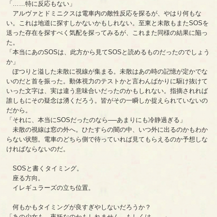
「……特に反応もない」
アルヴァとドミニクスは電車内の敵性反応を探るが、やはり何もな
い。これは地道に探すしかないかもしれない。至東と未散もまたSOSを
送った存在を探すべく気配を探ってみるが、これまた同様の結果に陥っ
た。
「本当にあのSOSは、此方から見てSOSと読めるものだったのでしょう
か」
ぽつりと溢した未散に視線が集まる。未散はあの時の記憶が定かでな
いのだと首を振った。動体視力のテストかと言わんばかりに駆け抜けて
いった文字は、実は違う意味合いだったのかもしれない。指摘されれば
誰しもにその疑念は湧くだろう。皆がその一瞬しか捉えられていないの
だから。
「それに、本当にSOSだったのなら──あまりにも冷静過ぎる」
未散の視線は窓の外へ。ひたすらの闇の中、いつ外に出るのかもわか
らない状態。電車のどちら側で待っていれば見てもらえるのか予想しな
ければならないのだ。
SOSと書くタイミング。
座る方向。
イレギュラーズの立ち位置。
何もかもタイミングが良すぎやしないだろうか？
「あの少女も、夜妖なのかもしれません。もしくは……」