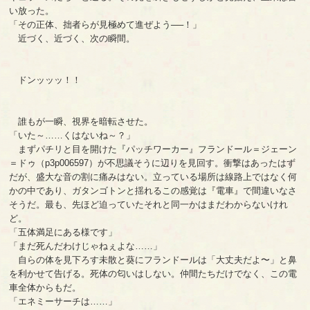
い放った。
「その正体、拙者らが見極めて進ぜよう──！」
近づく、近づく、次の瞬間。
ドンッッッ！！
誰もが一瞬、視界を暗転させた。
「いた～……くはないね～？」
まずパチリと目を開けた『パッチワーカー』フランドール＝ジェーン
＝ドゥ（p3p006597）が不思議そうに辺りを見回す。衝撃はあったはず
だが、盛大な音の割に痛みはない。立っている場所は線路上ではなく何
かの中であり、ガタンゴトンと揺れるこの感覚は『電車』で間違いなさ
そうだ。最も、先ほど迫っていたそれと同一かはまだわからないけれ
ど。
「五体満足にある様です」
「まだ死んだわけじゃねぇよな……」
自らの体を見下ろす未散と葵にフランドールは「大丈夫だよ〜」と鼻
を利かせて告げる。死体の匂いはしない。仲間たちだけでなく、この電
車全体からもだ。
「エネミーサーチは……」