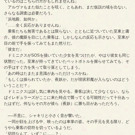
ているのはこちらの方かもしれませんね」
アルヴァもまた似たことを呟く。ともあれ、まだ仮説の域を出ない。
さらなる調査は必要だろう。
「浜地殿、如何か」
「……全く反応がありませんね」
乗客たちも無害であるとは限らない、とともに近づいていた至東と庸
介。彼の魔眼を目にした乗客は、しかしなんの反応も示さない。至東が
目の前で手を振ってみてもまた然りだ。
「彼女だ」
ドミニクスがSOSを描いていた少女を見つけたが、やはり彼女も同じ
状態だった。至東が持ってきていたペットボトルを握らせてみても、そ
の手はすぐ力を失って取り落としてしまう。
「あの時はたまたま意識があっただけっスかね」
「もしくは操られていたか、夜妖か。だが現状邪魔が入らないのはどう
いうことだ？」
ドミニクスは訝し気に車内を見やる。乗客は決して少なくない。なら
ばイレギュラーズがここに来た時点で襲ってくる可能性だって十分あっ
たはずだ。何ならその方が彼ら（夜妖）に勝ち目があっただろう。
──不意に、シャキリと小さく音が響いた。
一同が顔を上げる中、映ったのは車掌の姿。その手元を見る限り、ど
うやら乗客の切符を切っているようだ。
「切符なんて、いずこに……？」