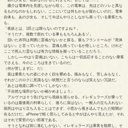
庸介は電車内を見渡しながら呟く。この電車は、先ほどのソレと異な
るものなのかもしれない。ここにいては何もかもが疑わしいのだ。電車
自体も、あの少女も、そして今ぼんやりとしながら座っている乗客たち
も。
「夜妖とは、1匹とは限らないのですよね？」
「そうだナ。複数で群れている事ももちろんあるゾ」
頷いた赤羽は周囲に霊魂がないかと探る。最もフランドールが『死体
はない』と言っていたから、霊魂も残っているか怪しいところ。けれど
ここで死んだ霊ならば有力な情報を握っていることだろう。
しかし──やはり霊魂はいない。こちらは一切反応することのない乗客
でさえも、今のところは生きているのだ。
（何が苦しまずに、だ）
葵は乗客たちの姿に小さく顔を顰める。痛みもなく、苦しみもなく。
それがこのロクに意識もない状態だと言うのならば笑えない冗談だ。
「あとは地道に調べていくしかないカ」
「不自然な場所がないか確かめましょう」
アルヴァはそう告げながら視線を巡らせる。イレギュラーズが乗って
いるのは最後尾の列車らしく、後ろに扉はない。一般人の立ち入れない
箇所はやはり立ち入ることはできず、小窓から覗き込んでもただ暗闇が
在るだけだ。aPhoneで軽く照らしてみると中がぼんやり見えたが、それ
はそれで変哲のない部屋である。
そうとなれば前に進むしかない。イレギュラーズは乗客を観察し、そ