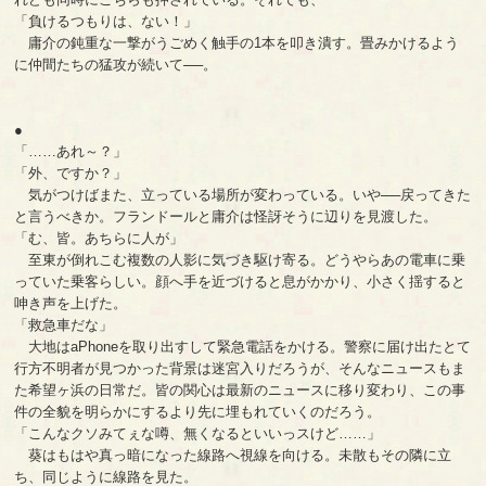
「負けるつもりは、ない！」
庸介の鈍重な一撃がうごめく触手の1本を叩き潰す。畳みかけるよう
に仲間たちの猛攻が続いて──。
●
「……あれ～？」
「外、ですか？」
気がつけばまた、立っている場所が変わっている。いや──戻ってきた
と言うべきか。フランドールと庸介は怪訝そうに辺りを見渡した。
「む、皆。あちらに人が」
至東が倒れこむ複数の人影に気づき駆け寄る。どうやらあの電車に乗
っていた乗客らしい。顔へ手を近づけると息がかかり、小さく揺すると
呻き声を上げた。
「救急車だな」
大地はaPhoneを取り出すして緊急電話をかける。警察に届け出たとて
行方不明者が見つかった背景は迷宮入りだろうが、そんなニュースもま
た希望ヶ浜の日常だ。皆の関心は最新のニュースに移り変わり、この事
件の全貌を明らかにするより先に埋もれていくのだろう。
「こんなクソみてぇな噂、無くなるといいっスけど……」
葵はもはや真っ暗になった線路へ視線を向ける。未散もその隣に立
ち、同じように線路を見た。