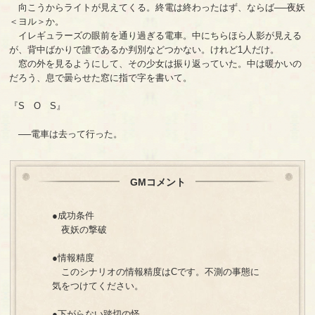
向こうからライトが見えてくる。終電は終わったはず、ならば──夜妖
＜ヨル＞か。
イレギュラーズの眼前を通り過ぎる電車。中にちらほら人影が見える
が、背中ばかりで誰であるか判別などつかない。けれど1人だけ。
窓の外を見るようにして、その少女は振り返っていた。中は暖かいの
だろう、息で曇らせた窓に指で字を書いて。
『S O S』
──電車は去って行った。
GMコメント
●成功条件
夜妖の撃破
●情報精度
このシナリオの情報精度はCです。不測の事態に
気をつけてください。
●下がらない踏切の怪