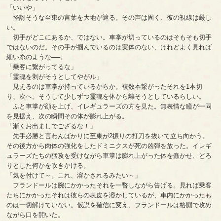
「いいや」
怪訝そうな至東の言葉を大地が遮る。その声は固く、彼の視線は厳し
い。
切手がどこにあるか、ではない。車掌が切っているのはそもそも切手
ではないのだ。その手が掴んでいるのは実体のない、けれどよく見れば
細い糸のような──。
「乗客に繋がってるな」
「霊魂を剥がそうとしてやがル」
見えるのは車掌が持っているからか。複数本繋がったそれを1本切
り、次へ。そうして少しずつ霊魂を体から離そうとしているらしい。
ふと車掌が顔を上げ、イレギュラーズの方を見た。無表情な瞳が一同
を見据え、次の瞬間その体が膨れ上がる。
「漸くお出ましでござるな！」
先手必勝と言わんばかりに至東が2振りの打刀を抜いて立ち向かう。
その後方から肉体の強化をしたドミニクスが死の凶弾を放った。イレギ
ュラーズたちの猛攻を受けながら車掌は膨れ上がった体を蠢かせ、どろ
りとした何かを吹きかける。
「気を付けて～。これ、溶かされるみたい～」
フランドールは腕にかかったそれを一瞥しながら告げる。見れば乗客
たちにかかったそれは彼らの表皮を溶かしているが、車内にかかったも
のは一切解けていない。仮説を確信に変え、フランドールは格闘で攻め
ながら口を開いた。