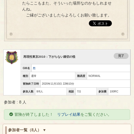
たらここもまた、そういった場所なのかもしれませ
んね。
ご縁がございましたらよろしくお願い致します。
完了
再現性東京2010：下がらない踏切の怪
GM名
愁
種別
通常
難易度
NORMAL
冒険終了日時
2020年11月10日 22時10分
参加人数
8/8人
相談
7日
参加費
100RC
参加者 : 8 人
冒険が終了しました！
リプレイ結果
をご覧ください。
参加者一覧（8人）