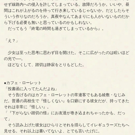
せず線路内への侵入を許してしまっている。故障だろうか。いいや、昼
間はこれが上がるのを待って行き来しているじゃないか。だとしたらそ
ういう作りなのだろうか。真夜中なんてあまりにも人がいないものだか
ら下げる必要も無いと思っているのかもしれない。
だってもう『終電の時間も過ぎてしまっているから』。
「え？」
少女は至った思考に思わず目を開けた。そこに広がったのは眩いほど
の光で──。
ほどなくして、踏切は静寂をとりもどした。
●カフェ・ローレット
「投書函に入ってたんだよね」
そう告げるのはカフェ・ローレットの常連客でもある綾敷・なじみ
だ。普通の高校生で『怪しくない』を口癖にする彼女だが、持ってきた
それは非常に『怪しい』。
「『下がらない踏切の怪』にお友達が巻き込まれちゃったかも、だっ
て」
そう読み上げた彼女はひらりとそれを揺らしてイレギュラーズたちへ
見せる。それ以上は書いてないよ、とでも言いたげに。