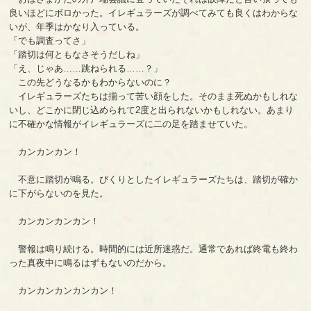
良いほどにボロかった。イレギュラーズが調べてみても良くはわからな
いが、年季はかなり入っている。
「でも調査ってさ」
「踏切は何ともなさそうだしね」
「え、じゃあ……跳ねられる……？」
この先どうなるかもわからないのに？
イレギュラーズたちは揃って苦い顔をした。そのまま死ぬかもしれな
いし、どこかに閉じ込められて2度と出られないかもしれない。あまり
に不確かな情報がイレギュラーズに二の足を踏ませていた。
カンカンカン！
不意に踏切が鳴る。びくりとしたイレギュラーズたちは、踏切が確か
に下がらないのを見た。
カンカンカンカン！
警報は鳴り続ける。時間的には近所迷惑だ。通常であれば終電も終わ
った真夜中に鳴るはずもないのだから。
カンカンカンカンカン！