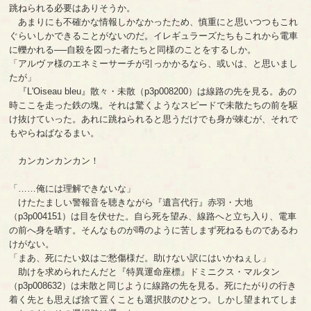
跳ねられる必要はありそうか。
あまりにも不確かな情報しかなかったため、慎重にと思いつつもこれ
ぐらいしかできることがないのだ。イレギュラーズたちもこれから電車
に轢かれる──自殺を図った者たちと同様のことをするしか。
「アルヴァ様のエネミーサーチが引っかかるなら、或いは、と思いまし
たが」
『L'Oiseau bleu』散々・未散（p3p008200）は線路の先を見る。あの
時ここを走った鉄の塊。それは驚くようなスピードで未散たちの前を駆
け抜けていった。あれに跳ねられると思うだけでも身が竦むが、それで
もやらねばなるまい。
カンカンカンカン！
「……俺には理解できないな」
けたたましい警報音を聴きながら『遺言代行』赤羽・大地
（p3p004151）は目を伏せた。自ら死を望み、線路へと立ち入り、電車
の前へ身を晒す。そんなものが噂のように苦しまず死ねるものであるわ
けがない。
「まあ、死にたい奴はご愁傷様だ。助けない訳にはいかねぇし」
助けを求められたんだと『特異運命座標』ドミニクス・マルタン
（p3p008632）は未散と同じように線路の先を見る。死にたがりの行き
着く先とも思えば捨て置くことも選択肢のひとつ。しかし望まれてしま