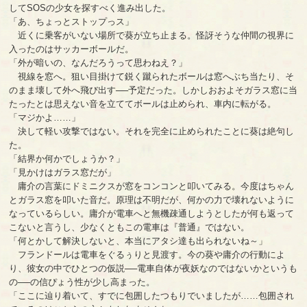
してSOSの少女を探すべく進み出した。
「あ、ちょっとストップっス」
近くに乗客がいない場所で葵が立ち止まる。怪訝そうな仲間の視界に
入ったのはサッカーボールだ。
「外が暗いの、なんだろうって思わねえ？」
視線を窓へ。狙い目掛けて鋭く蹴られたボールは窓へぶち当たり、そ
のまま壊して外へ飛び出す──予定だった。しかしおおよそガラス窓に当
たったとは思えない音を立ててボールは止められ、車内に転がる。
「マジかよ……」
決して軽い攻撃ではない。それを完全に止められたことに葵は絶句し
た。
「結界か何かでしょうか？」
「見かけはガラス窓だが」
庸介の言葉にドミニクスが窓をコンコンと叩いてみる。今度はちゃん
とガラス窓を叩いた音だ。原理は不明だが、何かの力で壊れないように
なっているらしい。庸介が電車へと無機疎通しようとしたが何も返って
こないと言うし、少なくともこの電車は『普通』ではない。
「何とかして解決しないと、本当にアタシ達も出られないね～」
フランドールは電車をぐるぅりと見渡す。今の葵や庸介の行動によ
り、彼女の中でひとつの仮説──電車自体が夜妖なのではないかというも
の──の信ぴょう性が少し高まった。
「ここに辿り着いて、すでに包囲したつもりでいましたが……包囲され