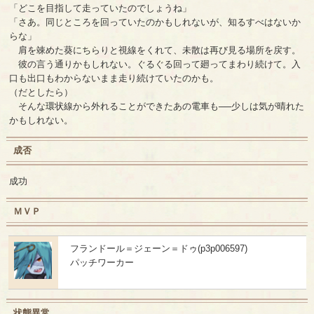
「どこを目指して走っていたのでしょうね」
「さあ。同じところを回っていたのかもしれないが、知るすべはないか
らな」
肩を竦めた葵にちらりと視線をくれて、未散は再び見る場所を戻す。
彼の言う通りかもしれない。ぐるぐる回って廻ってまわり続けて。入
口も出口もわからないまま走り続けていたのかも。
（だとしたら）
そんな環状線から外れることができたあの電車も──少しは気が晴れた
かもしれない。
成否
成功
ＭＶＰ
フランドール＝ジェーン＝ドゥ(p3p006597)
パッチワーカー
状態異常