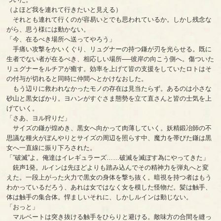
（よほど我を連れて行きたいと見える）
それとも連れて行くのが容易いとでも思われているか。しかし残念な
がら、思う様には動かない。
「今、在るべき場所へ送ってやろう」
手痛い攻撃をかいくぐり、リュグナーの持つ鎌が刃を光らせる。既に
生者でない者が在るべき、相応しい場所──彼岸の向こう側へ。傷ついた
リュグナーをルチアが癒す。効率を上げて皆の支援をしていたロトはそ
の付与が切れると同時に仲間へとかけなおした。
もう辺りに救われなかったモノの存在は見当たらず。あるのは小さな
砂山と黒女ばかり。ヨハンがすぐさま態勢を立て直さんと皆の士気を上
げていく。
「さあ、ヨル狩りだ」
サイズの鎌が煌めき、黒女へ向かって肉薄していく。妖精鍛冶師の不
思議な種火がぼんやりとサイズの周辺を照らす中、魔力を帯びた鎌は黒
女へ一直線に振り下ろされた。
「”破滅”よ。俺達はイレギュラーズ……破滅を滅ぼす為にやってきた」
銃声1発。ルインは先ほどよりも踏み込んでその精神力を弾丸へと変
えた。一段上がった火力で黒女の身体を撃ち抜く。暗視を持つ者はもう
わかっているだろう、あれは女ではなく女を模した怪物だ。髪は触手、
体は触手の集合体。悍ましいそれに、しかしルインは動じない。
「おっと」
マルベートは突き抜ける触手をひらりと避ける。敵味方の合間を縫っ