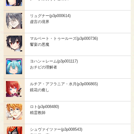
リュグナー(p3p000614)
虚言の境界
マルベート・トゥールーズ(p3p000736)
饗宴の悪魔
ヨハン＝レーム(p3p001117)
おチビの理解者
ルチア・アフラニア・水月(p3p006865)
鏡花の癒し
ロト(p3p008480)
精霊教師
シュヴァイツァー(p3p008543)