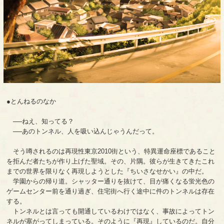
●とんねるのなか
──ねえ、知ってる？
──あのトンネル、人を吸い込んじゃうんだって。
そう噂されるのは再現性東京2010街という、特異運命座標であること
を拒んだ者たちが作り上げた聖域。その、片隅。彼らが生きてきたこれ
までの世界を限りなく再現しようとした『ちいさなせかい』の中だ。
学園からの帰り道。シャッター通りを抜けて、目が痛くなる蛍光色の
ゲームセンター前を通り過ぎ、住宅街へ行く途中に件のトンネルは存在
する。
トンネルとは言っても開通しているわけではなく、事故によってトン
ネルが塞がってしまっている。そのように『再現』しているのだ。自分