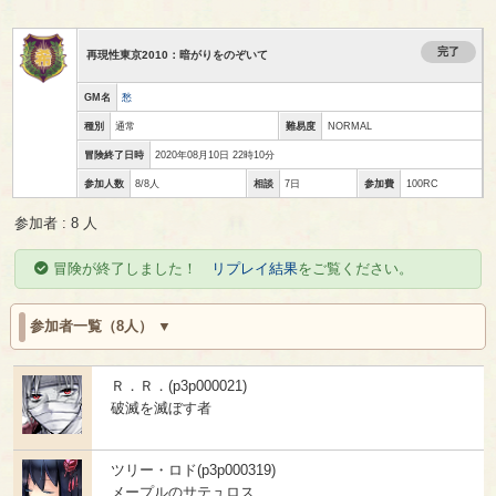
完了
再現性東京2010：暗がりをのぞいて
GM名
愁
種別
通常
難易度
NORMAL
冒険終了日時
2020年08月10日 22時10分
参加人数
8/8人
相談
7日
参加費
100RC
参加者 : 8 人
冒険が終了しました！
リプレイ結果
をご覧ください。
参加者一覧（8人）
Ｒ．Ｒ．(p3p000021)
破滅を滅ぼす者
ツリー・ロド(p3p000319)
メープルのサテュロス