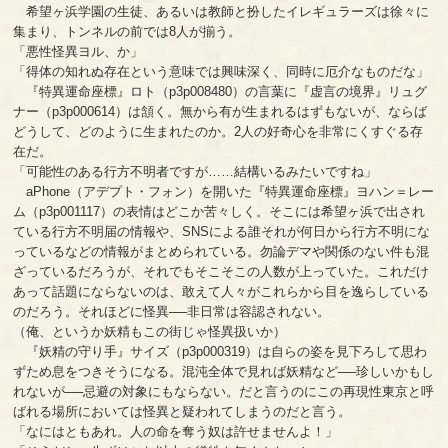
希望ヶ浜学園の生徒、あるいは教師と扮したイレギュラーズは徐々に
集まり、トンネルの前では8人が揃う。
「悪性怪異ヨル、か」
「得体の知れぬ存在という意味では興味深く、同時に厄介なものだな」
『特異運命座標』ロト（p3p008480）の言葉に『虚言の境界』リュグ
ナー（p3p000614）は頷く。無から有が生まれるはずもないが、ならば
どうして、どのように生まれたのか。2人の好奇心を非常にくすぐる存
在だ。
「可能性のある行方不明者ですが……結構いるみたいですね」
aPhone（アデプト・フォン）を開いた『特異運命座標』ヨハン＝レー
ム（p3p001117）の表情はどこか苦々しく。そこには希望ヶ浜で出され
ている行方不明届の情報や、SNSによる誰それが何日から行方不明にな
っているなどの情報がまとめられている。勿論デマや関係のない件も混
ざっているだろうが、それでもそこそこの人数が上っていた。これだけ
あって話題にならないのは、敢えて人々がこれらから目を逸らしている
のだろう。それほどに怪異──非日常は容認されない。
（俺、というか妖精もこの街じゃ怪異扱いか）
『妖精の守り手』サイズ（p3p000319）は自らの姿を見下ろして思わ
ずため息をつきそうになる。混沌全体で見れば妖精など──珍しいかもし
れないが──忌避の対象にもならない。だと言うのにこの再現性東京と呼
ばれる場所においては怪異と疑われてしまうのだと言う。
「なにはともあれ。人の命を奪う奴は許せませんよ！」