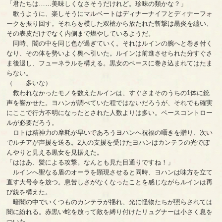
「君たちは……美味しくなさそうだけれど。珍味の類かな？」
歌うように、楽しそうにマルベートはディナーナイフとディナーフォ
ークを振り回す。それらを模した双槍から放たれた斬撃は黒炎を纏い、
その表皮だけでなく内側まで燃やしているようだ。
同時、闇の中を同じ色が過ぎていく。それはルインの腕へと巻き付く
なり、その体を勢いよく奥へ引いた。ルインは前進させられた分すぐさ
ま後退し、フューネラルを構える。黒女のペースに巻き込まれてはたま
らない。
（……多いな）
救われなかったモノを数えたルインは、すぐさまそのうちの1体に銃
声を響かせた。ヨハンが調べていた程ではないだろうが、それでも確実
にここで行方不明になったとされた人数よりは多い。ペースコントロー
ルが必要だろう。
ロトは精神力の摩耗が早いであろうヨハンへ祝福の囁きを贈り、次い
でルチアが声援を送る。2人の支援を受けたヨハンはカンテラの光でぼ
んやりと見える黒女を見据えた。
「ははあ、髪による攻撃。なんとも見た目通りですね！」
ルインへ聖なる盾のオーラを顕現させると同時、ヨハンは味方を立て
直す大号令を放つ。息苦しさがなくなったことを感じながらルインは再
び銃を構えた。
暗闇の中でいくつものカンテラが揺れ、光に怪物たちが照らされては
闇に紛れる。赤黒い蛇を放って敵を縛り付けたリュグナーは小さく息を
ついた。