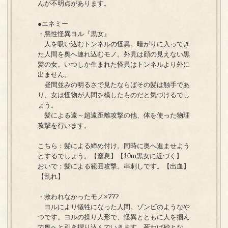
んが不明点があります。
●エネミー
・悪性怪異ヨル『黒女』
人を吸い込むトンネルの怪異。暗がりに入ってき
た人間を奥へ連れ込むモノ。外見は顔の見えない黒
髪の女。いつしか生まれた怪異はトンネルより外に
出ません。
昼間並みの明るさで見たならばその髪は触手であ
り、女は怪物が人間を模したものだと気づけるでし
ょう。
髪による遠～超遠距離攻撃の他、体を使った物理
攻撃を行います。
こちら：髪による締め付け。同時に奥へ進ませよう
とするでしょう。【窒息】【10m黒女に近づく】
おいで：髪による範囲攻撃。串刺しです。【出血】
【乱れ】
・救われなかったモノ×???
ヨルにより犠牲になった人間。ゾンビのようなや
つです。ヨルの操り人形で、怪異とともに人を掴ん
で奥へと引き摺り込んでいきます。死ねば砂とな