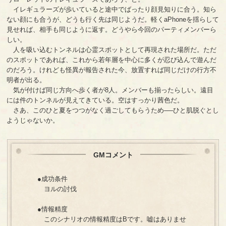
イレギュラーズが歩いていると途中でばったり顔見知りに合う。知ら
ない顔にも合うが、どうも行く先は同じようだ。軽くaPhoneを揺らして
見せれば、相手も同じように返す。どうやら今回のパーティメンバーら
しい。
人を吸い込むトンネルは心霊スポットとして再現された場所だ。ただ
のスポットであれば、これから若年層を中心に多くが忍び込んで遊んだ
のだろう。けれども怪異が報告された今、放置すれば同じだけの行方不
明者が出る。
気が付けば同じ方向へ歩く者が8人。メンバーも揃ったらしい。遠目
には件のトンネルが見えてきている。空はすっかり茜色だ。
さあ、このひと夏をつつがなく過ごしてもらうため──ひと肌脱ぐとし
ようじゃないか。
GMコメント
●成功条件
ヨルの討伐
●情報精度
このシナリオの情報精度はBです。嘘はありませ