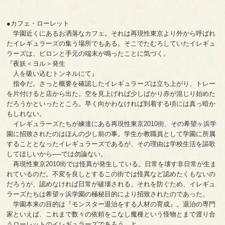
●カフェ・ローレット
学園近くにあるお洒落なカフェ。それは再現性東京より外から呼ばれ
たイレギュラーズの集う場所でもある。そこでたむろしていたイレギュ
ラーズは、ピロンと手元の端末が鳴ったことに気づく。
『夜妖＜ヨル＞発生
人を吸い込むトンネルにて』
指令だ。さっと概要を確認したイレギュラーズは立ち上がり、トレー
を片付けると店から出た。空を見上げれば少しばかり赤が混じり始めた
だろうかといったところ。早く向かわなければ到着する頃には真っ暗か
もしれない。
イレギュラーズたちが練達にある再現性東京2010街、その希望ヶ浜学
園に招致されたのはほんの少し前の事。学生か教職員として学園に所属
することとなったイレギュラーズであるが、その理由は学校生活を謳歌
してほしいから──では勿論ない。
再現性東京2010街では怪異が発生している。日常を壊す非日常が生ま
れているのだ。不変を良しとするこの街では怪異など認めたくもないの
だろうが、認めなければ日常が破壊される。それを防ぐため、イレギュ
ラーズたちは希望ヶ浜学園の極秘目的により招致されたのであった。
学園本来の目的は『モンスター退治をする人材の育成』。退治の専門
家といえば、これまで数々の依頼をこなし魔種という怪物とまで渡り合
うローレットのイレギュラーズであろう、と。