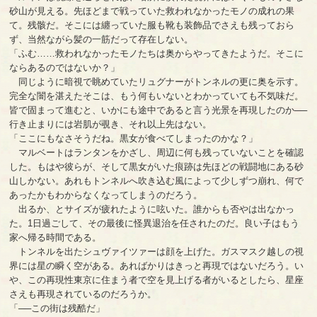
砂山が見える。先ほどまで戦っていた救われなかったモノの成れの果
て。残骸だ。そこには纏っていた服も靴も装飾品でさえも残っておら
ず、当然ながら髪の一筋だって存在しない。
「ふむ……救われなかったモノたちは奥からやってきたようだ。そこに
ならあるのではないか？」
同じように暗視で眺めていたリュグナーがトンネルの更に奥を示す。
完全な闇を湛えたそこは、もう何もいないとわかっていても不気味だ。
皆で固まって進むと、いかにも途中であると言う光景を再現したのか──
行き止まりには岩肌が覗き、それ以上先はない。
「ここにもなさそうだね。黒女が食べてしまったのかな？」
マルベートはランタンをかざし、周辺に何も残っていないことを確認
した。もはや彼らが、そして黒女がいた痕跡は先ほどの戦闘地にある砂
山しかない。あれもトンネルへ吹き込む風によって少しずつ崩れ、何で
あったかもわからなくなってしまうのだろう。
出るか、とサイズが疲れたように呟いた。誰からも否やは出なかっ
た。1日過ごして、その最後に怪異退治を任されたのだ。良い子はもう
家へ帰る時間である。
トンネルを出たシュヴァイツァーは顔を上げた。ガスマスク越しの視
界には星の瞬く空がある。あればかりはきっと再現ではないだろう。い
や、この再現性東京に住まう者で空を見上げる者がいるとしたら、星座
さえも再現されているのだろうか。
「──この街は残酷だ」