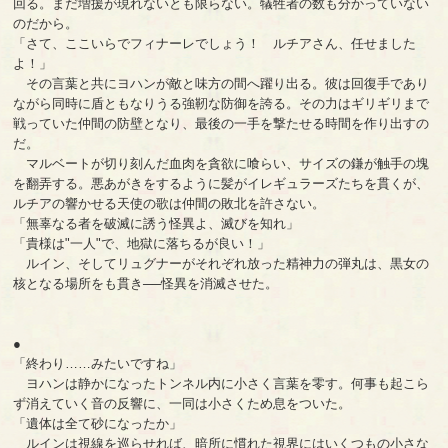
回る。まだ増援が現れないとも限らない。犠牲者の数も分かっていない
のだから。
「さて、ここいらでフィナーレでしょう！ ルチアさん、任せました
よ！」
その言葉と共にヨハンが敵と味方の間へ躍り出る。彼は回復手であり
ながら同時に盾ともなりうる強靭な防御を誇る。その力はギリギリまで
戦っていた仲間の防壁となり、最後の一手を撃たせる時間を作り出すの
だ。
マルベートが切り刻んだ血肉を貪欲に喰らい、サイズの鎌が触手の塊
を翻弄する。悪あがきをするように髪がイレギュラーズたちを貫くが、
ルチアの響かせる天使の歌は仲間の敗北を許さない。
「無辜なる者を破滅に誘う怪異よ、滅びを知れ」
「貴様は"一人"で、地獄に落ちるが良い！」
ルイン、そしてリュグナーがそれぞれ放った精神力の弾丸は、黒女の
核となる場所をも貫き──怪異を消滅させた。
●
「終わり……みたいですね」
ヨハンは静かになったトンネル内に小さく言葉を零す。何事も起こら
ず消えていく音の反響に、一同は小さくため息をついた。
「遺体は全て砂になったか」
ルインは視線を巡らせれば、暗所に慣れた視界にはいくつもの小さな