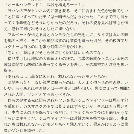
「オールハンデッド！ 武器を構えろーっ！」
ヨハンの声がトンネル内に響き渡る。そこに含まれた色が恐怖でない
ことに這いずっていたモノは一瞬怯んだようだった。これまで立ち向か
ってくる獲物などそういなかったのだろう。それの姿を見れば誰もが怯
え、恐れて逃げ出そうとしたに違いない。
マルベートが伝える音とカンテラたちの光を元に、サイズは呪いの陣
を地面へ描く。そこから飛び出すのは業炎を纏った刃だ。その後方でリ
ュグナーは自らの目を覆う包帯に手をかける。
「悪いが、我はまだそちら側に行く訳にはいかぬのでな」
借り受けしは地獄の大総裁オセの狂気。包帯の隙間から見えた金色の
瞳は暗闇でも的確に近寄ってくるモノを映し、その精神力と注意を奪い
取る。
（あれらは……黒女に囚われ、救われなかったモノたちか）
暗闇をも苦としない視界に映ったのは、人とよく似た形の生き物。い
いや、もうあれは生き物とは──生者とは呼べまい。黒女によって仲間に
された人間。ゾンビとでも言うべきか。
自らの発する光に照らされたソレを見たシュヴァイツァーは思わず顔
を顰めた。ガスマスクの下では見えるはずもないが、それはもう思いき
り。本当に人の形を保っているだけ。ぐちゃぐちゃで今にも崩れそうな
くらいに脆そうだ。シュヴァイツァーは片袖の魚を指で振り回し、生ま
れた炎は救われなかったモノたちへと飛んでいく。畳みかけるように黒
炎がゾンビを燃やした。