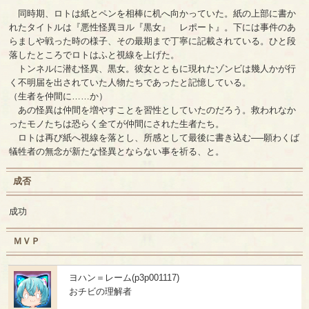
同時期、ロトは紙とペンを相棒に机へ向かっていた。紙の上部に書か
れたタイトルは『悪性怪異ヨル『黒女』 レポート』。下には事件のあ
らましや戦った時の様子、その最期まで丁寧に記載されている。ひと段
落したところでロトはふと視線を上げた。
トンネルに潜む怪異、黒女。彼女とともに現れたゾンビは幾人かが行
く不明届を出されていた人物たちであったと記憶している。
（生者を仲間に……か）
あの怪異は仲間を増やすことを習性としていたのだろう。救われなか
ったモノたちは恐らく全てが仲間にされた生者たち。
ロトは再び紙へ視線を落とし、所感として最後に書き込む──願わくば
犠牲者の無念が新たな怪異とならない事を祈る、と。
成否
成功
ＭＶＰ
ヨハン＝レーム(p3p001117)
おチビの理解者