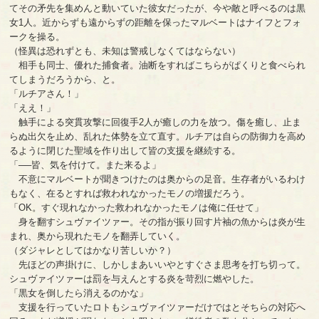
てその矛先を集めんと動いていた彼女だったが、今や敵と呼べるのは黒
女1人。近からずも遠からずの距離を保ったマルベートはナイフとフォ
ークを操る。
（怪異は恐れずとも、未知は警戒しなくてはならない）
相手も同士、優れた捕食者。油断をすればこちらがぱくりと食べられ
てしまうだろうから、と。
「ルチアさん！」
「ええ！」
触手による突貫攻撃に回復手2人が癒しの力を放つ。傷を癒し、止ま
らぬ出欠を止め、乱れた体勢を立て直す。ルチアは自らの防御力を高め
るように閉じた聖域を作り出して皆の支援を継続する。
「──皆、気を付けて。また来るよ」
不意にマルベートが聞きつけたのは奥からの足音。生存者がいるわけ
もなく、在るとすれば救われなかったモノの増援だろう。
「OK。すぐ現れなかった救われなかったモノは俺に任せて」
身を翻すシュヴァイツァー。その指が振り回す片袖の魚からは炎が生
まれ、奥から現れたモノを翻弄していく。
（ダジャレとしてはかなり苦しいか？）
先ほどの声掛けに、しかしまあいいやとすぐさま思考を打ち切って。
シュヴァイツァーは罰を与えんとする炎を苛烈に燃やした。
「黒女を倒したら消えるのかな」
支援を行っていたロトもシュヴァイツァーだけではとそちらの対応へ