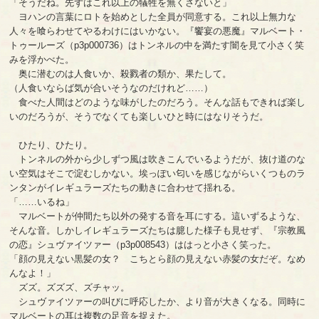
「そうだね。先ずはこれ以上の犠牲を無くさないと」
ヨハンの言葉にロトを始めとした全員が同意する。これ以上無力な
人々を喰らわせてやるわけにはいかない。『饗宴の悪魔』マルベート・
トゥールーズ（p3p000736）はトンネルの中を満たす闇を見て小さく笑
みを浮かべた。
奥に潜むのは人食いか、殺戮者の類か、果たして。
（人食いならば気が合いそうなのだけれど……）
食べた人間はどのような味がしたのだろう。そんな話もできれば楽し
いのだろうが、そうでなくても楽しいひと時にはなりそうだ。
ひたり、ひたり。
トンネルの外から少しずつ風は吹きこんでいるようだが、抜け道のな
い空気はそこで淀むしかない。埃っぽい匂いを感じながらいくつものラ
ンタンがイレギュラーズたちの動きに合わせて揺れる。
「……いるね」
マルベートが仲間たち以外の発する音を耳にする。這いずるような、
そんな音。しかしイレギュラーズたちは臆した様子も見せず、『宗教風
の恋』シュヴァイツァー（p3p008543）ははっと小さく笑った。
「顔の見えない黒髪の女？ こちとら顔の見えない赤髪の女だぞ。なめ
んなよ！」
ズズ。ズズズ、ズチャッ。
シュヴァイツァーの叫びに呼応したか、より音が大きくなる。同時に
マルベートの耳は複数の足音を捉えた。