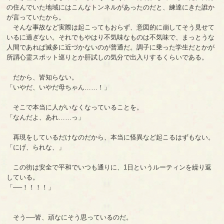
の住んでいた地域にはこんなトンネルがあったのだと、練達にきた誰か
が言っていたから。
そんな事故など実際は起こってもおらず、意図的に崩してそう見せて
いるに過ぎない。それでもやはり不気味なものは不気味で、まっとうな
人間であれば滅多に近づかないのが普通だ。調子に乗った学生だとかが
所謂心霊スポット巡りとか肝試しの気分で出入りするくらいである。
だから、皆知らない。
「いやだ、いやだ母ちゃん……！」
そこで本当に人がいなくなっていることを。
「なんだよ、あれ……っ」
再現をしているだけなのだから、本当に怪異など起こるはずもない。
「にげ、られな、」
この街は安全で平和でいつも通りに、1日というルーティンを繰り返
している。
「──！！！！」
そう──皆、頑なにそう思っているのだ。