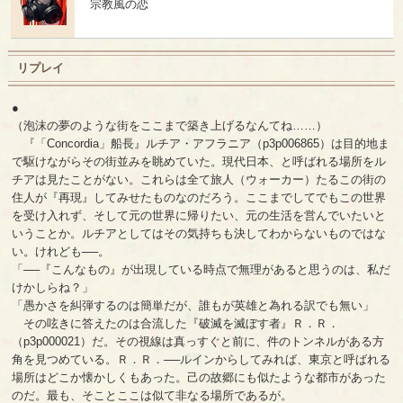
宗教風の恋
リプレイ
●
（泡沫の夢のような街をここまで築き上げるなんてね……）
『「Concordia」船長』ルチア・アフラニア（p3p006865）は目的地ま
で駆けながらその街並みを眺めていた。現代日本、と呼ばれる場所をル
チアは見たことがない。これらは全て旅人（ウォーカー）たるこの街の
住人が『再現』してみせたものなのだろう。ここまでしてでもこの世界
を受け入れず、そして元の世界に帰りたい、元の生活を営んでいたいと
いうことか。ルチアとしてはその気持ちも決してわからないものではな
い。けれども──。
「──『こんなもの』が出現している時点で無理があると思うのは、私だ
けかしらね？」
「愚かさを糾弾するのは簡単だが、誰もが英雄と為れる訳でも無い」
その呟きに答えたのは合流した『破滅を滅ぼす者』Ｒ．Ｒ．
（p3p000021）だ。その視線は真っすぐと前に、件のトンネルがある方
角を見つめている。Ｒ．Ｒ．──ルインからしてみれば、東京と呼ばれる
場所はどこか懐かしくもあった。己の故郷にも似たような都市があった
のだ。最も、そことここは似て非なる場所であるが。