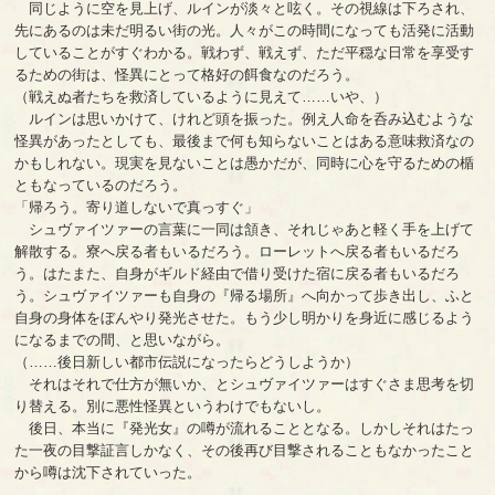
同じように空を見上げ、ルインが淡々と呟く。その視線は下ろされ、
先にあるのは未だ明るい街の光。人々がこの時間になっても活発に活動
していることがすぐわかる。戦わず、戦えず、ただ平穏な日常を享受す
るための街は、怪異にとって格好の餌食なのだろう。
（戦えぬ者たちを救済しているように見えて……いや、）
ルインは思いかけて、けれど頭を振った。例え人命を呑み込むような
怪異があったとしても、最後まで何も知らないことはある意味救済なの
かもしれない。現実を見ないことは愚かだが、同時に心を守るための楯
ともなっているのだろう。
「帰ろう。寄り道しないで真っすぐ」
シュヴァイツァーの言葉に一同は頷き、それじゃあと軽く手を上げて
解散する。寮へ戻る者もいるだろう。ローレットへ戻る者もいるだろ
う。はたまた、自身がギルド経由で借り受けた宿に戻る者もいるだろ
う。シュヴァイツァーも自身の『帰る場所』へ向かって歩き出し、ふと
自身の身体をぼんやり発光させた。もう少し明かりを身近に感じるよう
になるまでの間、と思いながら。
（……後日新しい都市伝説になったらどうしようか）
それはそれで仕方が無いか、とシュヴァイツァーはすぐさま思考を切
り替える。別に悪性怪異というわけでもないし。
後日、本当に『発光女』の噂が流れることとなる。しかしそれはたっ
た一夜の目撃証言しかなく、その後再び目撃されることもなかったこと
から噂は沈下されていった。