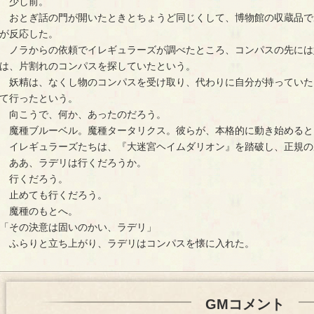
少し前。
おとぎ話の門が開いたときとちょうど同じくして、博物館の収蔵品で
が反応した。
ノラからの依頼でイレギュラーズが調べたところ、コンパスの先には
は、片割れのコンパスを探していたという。
妖精は、なくし物のコンパスを受け取り、代わりに自分が持っていた
て行ったという。
向こうで、何か、あったのだろう。
魔種ブルーベル。魔種タータリクス。彼らが、本格的に動き始めると
イレギュラーズたちは、『大迷宮ヘイムダリオン』を踏破し、正規の
ああ、ラデリは行くだろうか。
行くだろう。
止めても行くだろう。
魔種のもとへ。
「その決意は固いのかい、ラデリ」
ふらりと立ち上がり、ラデリはコンパスを懐に入れた。
GMコメント