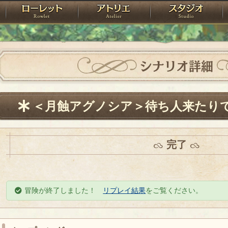
神殿
ローレット
アトリエ
raPartyProject
シナリオ詳細
＜月蝕アグノシア＞待ち人来たり
完了
冒険が終了しました！
リプレイ結果
をご覧ください。