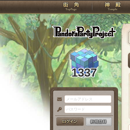
TOP
Pando
1337
メ
ー
パ
ル
ス