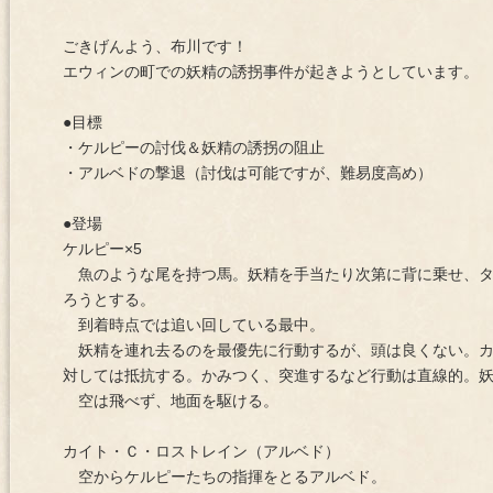
ごきげんよう、布川です！
エウィンの町での妖精の誘拐事件が起きようとしています。
●目標
・ケルピーの討伐＆妖精の誘拐の阻止
・アルベドの撃退（討伐は可能ですが、難易度高め）
●登場
ケルピー×5
魚のような尾を持つ馬。妖精を手当たり次第に背に乗せ、タ
ろうとする。
到着時点では追い回している最中。
妖精を連れ去るのを最優先に行動するが、頭は良くない。カ
対しては抵抗する。かみつく、突進するなど行動は直線的。
空は飛べず、地面を駆ける。
カイト・Ｃ・ロストレイン（アルベド）
空からケルピーたちの指揮をとるアルベド。