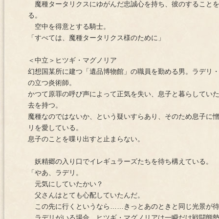
魔種タータリクスにゆがんだ忠誠心を持ち、彼のすることを
る。
空中を得意とする騎士。
「すべては、魔種タータリクス様のために」
＜中立＞ヒツギ・マグノリア
幻想国某所に建つ「遺品博物館」の職員を勤める男。ラデリ
の立つ炎術師。
かつて原罪の呼び声によって正気を失い、息子と暮らしてい
去を持つ。
魔種なのではないか、という疑いすらあり、そのため息子に
リを愛している。
息子のことを喋り出すと止まらない。
妖精郷の入り口でイレギュラーズたちを待ち構えている。
「やあ、ラデリ。
元気にしていたかい？
父さんはとても心配していたんだ。
この先に行くというなら……きっとあのときと同じ光景が待
ラデリがいる場合、ヒツギ・マグノリアは一瞬だけ戦闘態勢