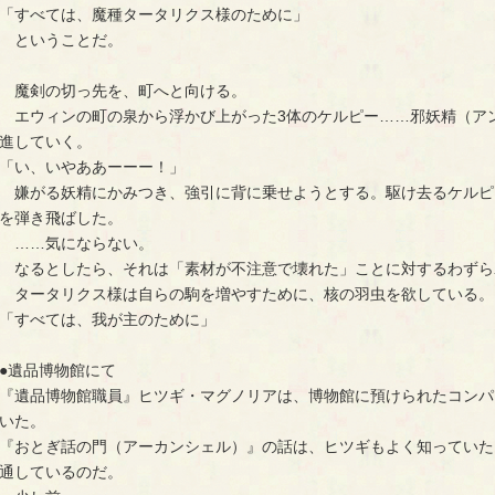
「すべては、魔種タータリクス様のために」
ということだ。
魔剣の切っ先を、町へと向ける。
エウィンの町の泉から浮かび上がった3体のケルピー……邪妖精（ア
進していく。
「い、いやああーーー！」
嫌がる妖精にかみつき、強引に背に乗せようとする。駆け去るケルピ
を弾き飛ばした。
……気にならない。
なるとしたら、それは「素材が不注意で壊れた」ことに対するわずら
タータリクス様は自らの駒を増やすために、核の羽虫を欲している。
「すべては、我が主のために」
●遺品博物館にて
『遺品博物館職員』ヒツギ・マグノリアは、博物館に預けられたコンパ
いた。
『おとぎ話の門（アーカンシェル）』の話は、ヒツギもよく知っていた
通しているのだ。