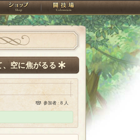
スタジオ
ショップ
闘技場
て、空に焦がるる
参加者 : 8 人