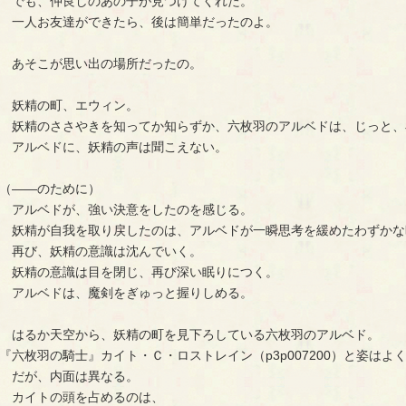
でも、仲良しのあの子が見つけてくれた。
一人お友達ができたら、後は簡単だったのよ。
あそこが思い出の場所だったの。
妖精の町、エウィン。
妖精のささやきを知ってか知らずか、六枚羽のアルベドは、じっと、
アルベドに、妖精の声は聞こえない。
（――のために）
アルベドが、強い決意をしたのを感じる。
妖精が自我を取り戻したのは、アルベドが一瞬思考を緩めたわずかな
再び、妖精の意識は沈んでいく。
妖精の意識は目を閉じ、再び深い眠りにつく。
アルベドは、魔剣をぎゅっと握りしめる。
はるか天空から、妖精の町を見下ろしている六枚羽のアルベド。
『六枚羽の騎士』カイト・Ｃ・ロストレイン（p3p007200）と姿はよ
だが、内面は異なる。
カイトの頭を占めるのは、