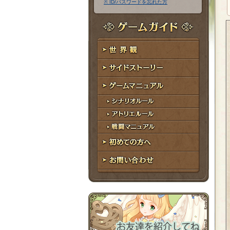
※ ID/パスワードを忘れた方
ア
ワ
ド
ー
レ
ド
ゲームガイド
ス
世界観
サイドストーリー
ゲームマニュアル
シナリオルール
アトリエルール
戦闘マニュアル
初めての方へ
お問い合わせ