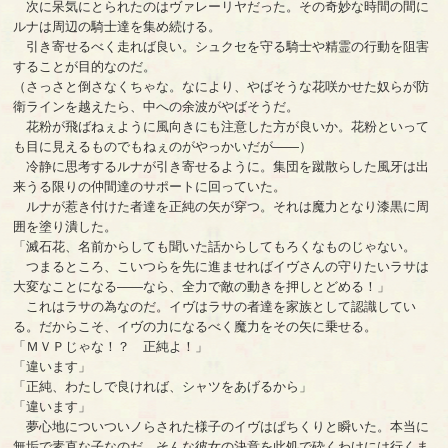
次に呆気にとられたのはヴァレーリヤだった。その奇妙な時間の間に
ルナは周辺の騎士達を集め続ける。
引き寄せるべく走れば良い。シュクセを守る騎士や精霊の行動を阻害
することが目的なのだ。
（さっさと倒さなくちゃな。なにより、やばそうな花咲かせた奴らが防
衛ラインを越えたら、中への余波がやばそうだ。
花粉が飛ばねぇように風向きにも注意した方が良いか。花粉といって
も目に見えるものでもねぇのがやっかいだが――）
冷静に思考するルナが引き寄せるように。集団を蹴散らした風牙は出
来うる限りの仲間達のサポートに回っていた。
ルナが惹き付けた者達を正純の矢が穿つ。それは魔力となり漆黒に周
囲を塗り潰した。
「滅石花、名前からしても聞いた話からしてもろくなものじゃない。
つまるところ、こいつらを先に進ませればイヴさんの守りたいラサは
大変なことになる――なら、全力で敵の動きを押しとどめる！」
これはラサの為なのだ。イヴはラサの者達を家族として認識してい
る。だからこそ、イヴの力になるべく魔力をその矢に乗せる。
「ＭＶＰじゃな！？ 正純よ！」
「違います」
「正純、わたしで良ければ、シャツをあげるから」
「違います」
夢心地についついノらされた様子のイヴはぱちくりと瞬いた。本当に
無垢で素直な子なのだ。そんな彼女の決意を此処で砕くわけには行くま