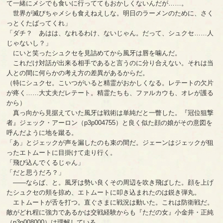
て一緒にメシでも食いに行っててもおかしくないんだが……。
世界が滅びちゃメシも食えねえしな。明日のラーメンのために、さく
っとくたばってくれ」
「ダチ？ あはは、なれるわけ、ないじゃん。だって、シュクセ……人
じゃないし？」
にいと笑ったシュクセを見詰めてから風牙は唇を噛んだ。
これだけ対話が出来る相手であると言うのに分り合えない。それは当
人との間に何らかの考え方の差異があるからだ。
（特にシュクセ。こいつがいると精霊がおかしくなる。レテートの欠片
が疼く……大丈夫だレテート。精霊たちも、ファルカウも、オレが護る
から）
真っ向から見据えていた風牙は戦術は単純だと一瞥した。『冠位狙撃
者』ジェック・アーロン（p3p004755）と良く似た顔の娘がその意図を
呼んだように地を蹴る。
「あ」とジェックが声を漏したのも束の間だ。ジェーンはジェックが狙
ったエトムートに目掛けて走り行く。
「飛び込んでくるじゃん」
「だと思うだろ？」
――ならば、と。風牙は勢い良くその周辺を吹き飛ばした。顔を上げ
たシュクセの頬を掠め、エトムートに叩き込まれたのは鋭き弾丸。
エトムートが舌を打つ。直ぐさまに戦況は動いた。これは防衛戦だ。
敵がどれ程に強力であるかは交戦経験からも『ただの女』小金井・正純
（p3p008000）は理解している。