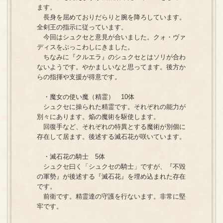
ます。
長身を屈めておりだらりと腕を降ろしています。
全剣王の指示に従っています。
今回はシュクセと意見が合いました。クォ・ヴァ
ディスをぶっこわしにきました。
ちなみに『クルエラ』のシュクセとはソリが合わ
ないようです。やかましいなと思ってます。後方か
らの指揮や支援が得意です。
・魔女の使い魔（精霊） 10体
シュクセに操られた精霊です。それぞれの能力が
別々にあります。焔の魔術を駆使します。
回復手など、それぞれの特異とする魔術が別個に
存在して居ます。後述する滅石花が咲いています。
・滅石花の騎士 5体
シュクセ曰く「シュクセの騎士」ですが、『不毀
の軍勢』が後述する『滅石花』を埋め込まれた存在
です。
前衛です。精霊達の守護を行ないます。非常に堅
牢です。