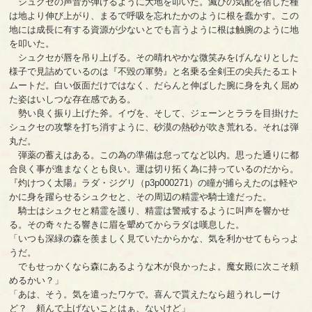
シュクセの声音が弾けるように大地を叩いた。滅びの気配を宿した種
は地より伸び上がり、まるで呼吸を忘れたかのように根を蠢かす。この
地には成長に有する資源が少ないとでも言うように根は触腕のように地
を叩いた。
シュクセが唇を吊り上げる。その晴れやかな微笑みをげんなりとした
様子で見詰めているのは『不毀の軍勢』と名乗る全剣王の尖兵たるエト
ムートだ。白い仮面だけではなく、だらんと伸ばした腕に身を丸く屈め
た姿はいしつな存在感である。
勢い良く振り上げた斧。イヴを、そして、ジェーンとララを目掛けた
シュクセの攻撃を打ち消すように、砂漠の熱砂が吹き荒れる。それは弾
丸だ。
弾薬の蓄えはある。この為の準備は怠ってなど以内。思った通りに都
合良く事が進まなくとも良い。運は切り拓く為に持っているのだから。
『灼けつく太陽』ラダ・ジグリ（p3p000271）の瞳が捕らえたのは軽や
かに身を躍らせるシュクセと、その周辺の精霊や騎士達だった。
騎士はシュクセと精霊を護り、精霊は警戒するように叫声を響かせ
る。その奇々たる響きに眉を顰めてからラダは嘆息した。
「いつも深緑の森を羨ましく見ていたからかな、気を利かせてもらっよ
うだ。
でもせっかくなら森にあるような木が良かったよ。魔女殿に次こそ頼
めるかい？」
「あは、そう。気を遣ったワケで。喜んで貰えたなら超うれしーけ
ど？ 頼んで上げないことはぁ、ないけど」