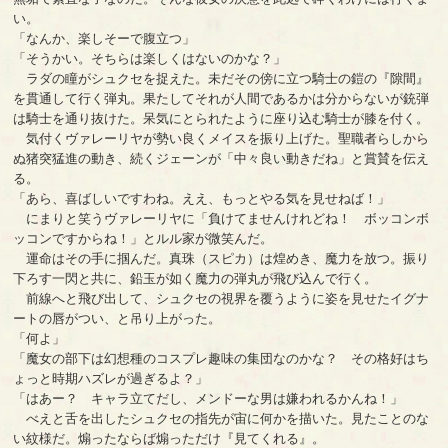
い。
「なんか、楽しそーで腹立つ」
「そうかい。そちらは楽しくはないのかな？」
ラダの瞳がシュクセを捉えた。未だその傍に立つ騎士の鎧の『隙間』
を貫通して行く弾丸。果たしてそれが人間であるかは分からないが銃弾
は騎士を通り抜けた。呆気にとられたように座り込む騎士が膝を付く。
気付くヴァレーリヤが勢い良くメイスを振り上げた。聖職者らしから
ぬ猪突猛進の動き、続くジェーンが「中々良い動きだね」と賞賛を伝え
る。
「あら、喜ばしいですわね。ええ、もっとやる気を見せねば！」
にまりと笑うヴァレーリヤに「負けてませんけれどね！ ボッコンボ
ッコンですからね！」とルル家が微笑んだ。
運命はその手に掴んだ。真珠（スピカ）は煌めき、魔力を放つ。振り
下ろす一閃と共に、鉛玉が如く魔力の弾丸が飛び込んで行く。
前線へと飛び出して、シュクセの視界を覆うように姿を見せたイグナ
ートの唇がつい、と吊り上がった。
「何よ」
「魔女の部下は幻想種のコスプレ趣味の集団なのかな？ その格好はち
ょっと時期ハズレが過ぎるよ？」
「はあー？ キャラ立てだし、メンドーな男は嫌われるかんね！」
べえと舌を出したシュクセの指先が宙に何かを描いた。見たことのな
い紋様だ。煽ったならば煽っただけ『見てくれる』。