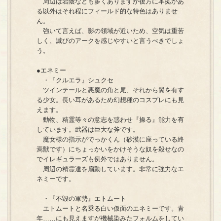
周辺は岩陰なども多くありますが後方に本拠があ
る以外はそれ程にフィールド的な特色はありませ
ん。
強いて言えば、影の領域が近いため、空気は重苦
しく、滅びのアークを感じやすいと言うべきでしょ
う。
●エネミー
・『クルエラ』シュクセ
ツインテールと悪魔の角と尾、それから翼を有す
る少女。長い耳があるため幻想種のコスプレにも見
えます。
動物、精霊等々の意志を惑わせ『操る』能力を有
しています。武器は巨大な斧です。
魔女様の指示がでっかくん（砂漠に座っている終
焉獣です）にちょっかいをかけそうな奴を殺せなの
でイレギュラーズも例外ではありません。
周辺の精霊達を扇動しています。非常に強力なエ
ネミーです。
・『不毀の軍勢』エトムート
エトムートと名乗る白い仮面のエネミーです。青
年……にも見えますが機械染みたフォルムをしてい