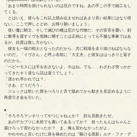
「あまり時間を掛けられないのは厄介ですね。あの手この手で細工をし
てくる。
とはいえ、彼らをこれ以上踏み込ませればあまり良い結果にはなり得
ない。ここで押しとどめ、お帰り願いましょう」
使い魔に騎士、そして滅びの種は厄介な代物だ。その安否を憂い、刻
に教導を渡すイヴを危険に晒すことは正純にとっても不服な事象ではあ
るが、此度は致し方がない。
彼女も一端の戦士となったのだから、共に戦場を走り抜けねばならな
いのだ。「イヴさん」と呼ぶ名前に「大丈夫」と彼女ははっきりと返す
のだから。
「ベビーモスには手を出さないよ、今はね。でも……わざわざ突っかか
ってきたキミ達なら話は違うでしょ？」
「遅かれ早かれでは？」
「さあ、どうだろう」
ジェックは乾いた唇をぺろりと舌で舐めてから動きを見定めるように
再度引き金を引いた。
●
「そろそろマンネリってやつじゃねぇか？ 顔も見飽きたぜ。
あのデカブツに名前でも書いてあるってか？ 拾ったもんはちゃんと
届けろって習わなかったか？ ま、俺も習わなかったがよ」
やれやれと言いたげに肩を竦めたのは『駆ける黒影』ルナ・ファ・デ