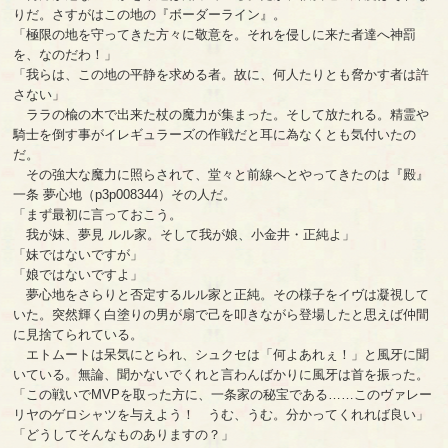
りだ。さすがはこの地の『ボーダーライン』。
「極限の地を守ってきた方々に敬意を。それを侵しに来た者達へ神罰
を、なのだわ！」
「我らは、この地の平静を求める者。故に、何人たりとも脅かす者は許
さない」
ララの楡の木で出来た杖の魔力が集まった。そして放たれる。精霊や
騎士を倒す事がイレギュラーズの作戦だと耳に為なくとも気付いたの
だ。
その強大な魔力に照らされて、堂々と前線へとやってきたのは『殿』
一条 夢心地（p3p008344）その人だ。
「まず最初に言っておこう。
我が妹、夢見 ルル家。そして我が娘、小金井・正純よ」
「妹ではないですが」
「娘ではないですよ」
夢心地をさらりと否定するルル家と正純。その様子をイヴは凝視して
いた。突然輝く白塗りの男が扇で己を叩きながら登場したと思えば仲間
に見捨てられている。
エトムートは呆気にとられ、シュクセは「何よあれぇ！」と風牙に聞
いている。無論、聞かないでくれと言わんばかりに風牙は首を振った。
「この戦いでMVPを取った方に、一条家の秘宝である……このヴァレー
リヤのゲロシャツを与えよう！ うむ、うむ。分かってくれれば良い」
「どうしてそんなものありますの？」