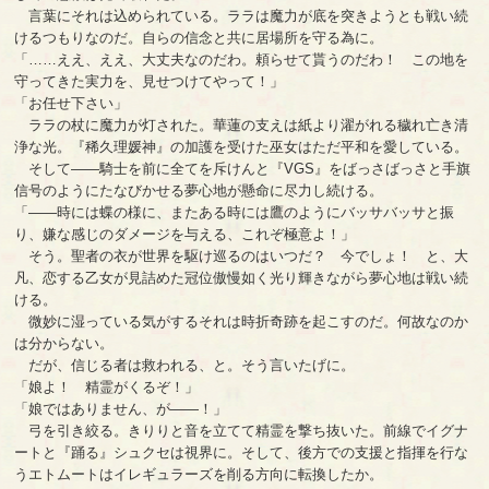
言葉にそれは込められている。ララは魔力が底を突きようとも戦い続
けるつもりなのだ。自らの信念と共に居場所を守る為に。
「……ええ、ええ、大丈夫なのだわ。頼らせて貰うのだわ！ この地を
守ってきた実力を、見せつけてやって！」
「お任せ下さい」
ララの杖に魔力が灯された。華蓮の支えは紙より濯がれる穢れ亡き清
浄な光。『稀久理媛神』の加護を受けた巫女はただ平和を愛している。
そして――騎士を前に全てを斥けんと『VGS』をばっさばっさと手旗
信号のようにたなびかせる夢心地が懸命に尽力し続ける。
「――時には蝶の様に、またある時には鷹のようにバッサバッサと振
り、嫌な感じのダメージを与える、これぞ極意よ！」
そう。聖者の衣が世界を駆け巡るのはいつだ？ 今でしょ！ と、大
凡、恋する乙女が見詰めた冠位傲慢如く光り輝きながら夢心地は戦い続
ける。
微妙に湿っている気がするそれは時折奇跡を起こすのだ。何故なのか
は分からない。
だが、信じる者は救われる、と。そう言いたげに。
「娘よ！ 精霊がくるぞ！」
「娘ではありません、が――！」
弓を引き絞る。きりりと音を立てて精霊を撃ち抜いた。前線でイグナ
ートと『踊る』シュクセは視界に。そして、後方での支援と指揮を行な
うエトムートはイレギュラーズを削る方向に転換したか。