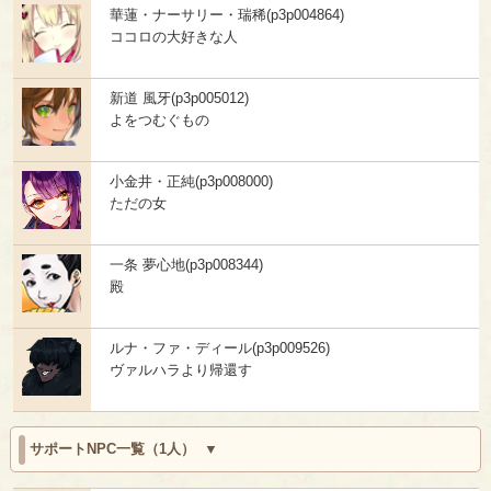
華蓮・ナーサリー・瑞稀(p3p004864)
ココロの大好きな人
新道 風牙(p3p005012)
よをつむぐもの
小金井・正純(p3p008000)
ただの女
一条 夢心地(p3p008344)
殿
ルナ・ファ・ディール(p3p009526)
ヴァルハラより帰還す
サポートNPC一覧（1人）