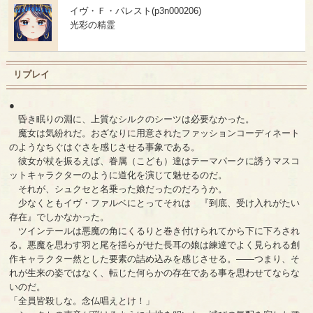
イヴ・Ｆ・パレスト(p3n000206)
光彩の精霊
リプレイ
●
昏き眠りの淵に、上質なシルクのシーツは必要なかった。
魔女は気紛れだ。おざなりに用意されたファッションコーディネート
のようなちぐはぐさを感じさせる事象である。
彼女が杖を振るえば、眷属（こども）達はテーマパークに誘うマスコ
ットキャラクターのように道化を演じて魅せるのだ。
それが、シュクセと名乗った娘だったのだろうか。
少なくともイヴ・ファルベにとってそれは 『到底、受け入れがたい
存在』でしかなかった。
ツインテールは悪魔の角にくるりと巻き付けられてから下に下ろされ
る。悪魔を思わす羽と尾を揺らがせた長耳の娘は練達でよく見られる創
作キャラクター然とした要素の詰め込みを感じさせる。――つまり、そ
れが生来の姿ではなく、転じた何らかの存在である事を思わせてならな
いのだ。
「全員皆殺しな。念仏唱えとけ！」