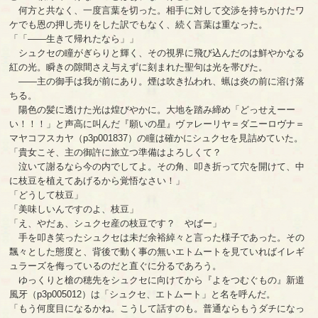
何方と共なく、一度言葉を切った。相手に対して交渉を持ちかけたワ
ケでも恩の押し売りをした訳でもなく、続く言葉は重なった。
「「――生きて帰れたなら」」
シュクセの瞳がぎらりと輝く、その視界に飛び込んだのは鮮やかなる
紅の光。瞬きの隙間さえ与えずに刻まれた聖句は光を帯びた。
――主の御手は我が前にあり。煙は吹き払われ、蝋は炎の前に溶け落
ちる。
陽色の髪に透けた光は煌びやかに。大地を踏み締め「どっせえーー
い！！！」と声高に叫んだ『願いの星』ヴァレーリヤ＝ダニーロヴナ＝
マヤコフスカヤ（p3p001837）の瞳は確かにシュクセを見詰めていた。
「貴女こそ、主の御許に旅立つ準備はよろしくて？
泣いて謝るなら今の内でしてよ。その角、叩き折って穴を開けて、中
に枝豆を植えてあげるから覚悟なさい！」
「どうして枝豆」
「美味しいんですのよ、枝豆」
「え、やだぁ、シュクセ産の枝豆です？ やばー」
手を叩き笑ったシュクセは未だ余裕綽々と言った様子であった。その
飄々とした態度と、背後で動く事の無いエトムートを見ていればイレギ
ュラーズを侮っているのだと直ぐに分るであろう。
ゆっくりと槍の穂先をシュクセに向けてから『よをつむぐもの』新道
風牙（p3p005012）は「シュクセ、エトムート」と名を呼んだ。
「もう何度目になるかね。こうして話すのも。普通ならもうダチになっ