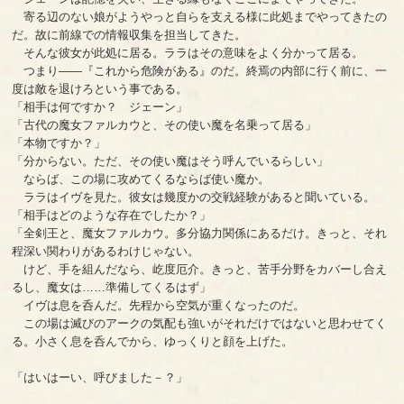
寄る辺のない娘がようやっと自らを支える様に此処までやってきたの
だ。故に前線での情報収集を担当してきた。
そんな彼女が此処に居る。ララはその意味をよく分かって居る。
つまり――『これから危険がある』のだ。終焉の内部に行く前に、一
度は敵を退けろという事である。
「相手は何ですか？ ジェーン」
「古代の魔女ファルカウと、その使い魔を名乗って居る」
「本物ですか？」
「分からない。ただ、その使い魔はそう呼んでいるらしい」
ならば、この場に攻めてくるならば使い魔か。
ララはイヴを見た。彼女は幾度かの交戦経験があると聞いている。
「相手はどのような存在でしたか？」
「全剣王と、魔女ファルカウ。多分協力関係にあるだけ。きっと、それ
程深い関わりがあるわけじゃない。
けど、手を組んだなら、屹度厄介。きっと、苦手分野をカバーし合え
るし、魔女は……準備してくるはず」
イヴは息を呑んだ。先程から空気が重くなったのだ。
この場は滅びのアークの気配も強いがそれだけではないと思わせてく
る。小さく息を呑んでから、ゆっくりと顔を上げた。
「はいはーい、呼びました－？」