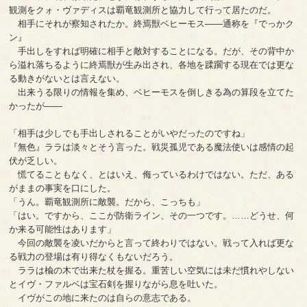
観測をクォ・ヴァディスは覇竜観測所と協力して行って居たのだ。
相手にそれが察知されたか。終焉獣ベヒーモス――通称を『でっかク
ン』
手出しをすれば明確に相手と敵対することになる。だが、その背中か
ら溢れ落ちるように終焉獣が生み出され、各地を蹂躙する現在では更な
る動きがないとは言えない。
出来うる限りの情報を集め、ベヒーモスを倒しきる為の算段を立てた
かったが――
「相手は少しでも手出しされることがいやだったのですね」
『無色』ララは淡々とそう言った。戦災孤児である魔法使いは感情の起
伏が乏しい。
慌てることもなく、とはいえ、侮っているわけではない。ただ、ある
がままの事実を口にした。
「うん。覇竜観測所に敵襲。だから、こっちも」
「はい。ですから、ここが防衛ライン、その一つです。……どうせ、何
か来る可能性はあります」
今回の敵襲を凌いだからと言って終わりではない。戦って入れば更な
る戦力の登場は有り得なくもないだろう。
ララは楡の木で出来た杖を握る。重苦しい空気には未だ慣れやしない
とイヴ・ファルベは宝石剣を握りながら息を吐いた。
イヴがこの地に来たのは自らの意志である。