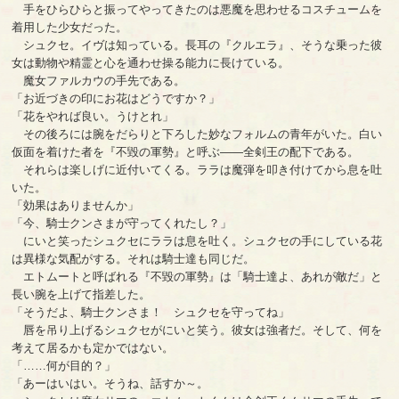
手をひらひらと振ってやってきたのは悪魔を思わせるコスチュームを
着用した少女だった。
シュクセ。イヴは知っている。長耳の『クルエラ』、そうな乗った彼
女は動物や精霊と心を通わせ操る能力に長けている。
魔女ファルカウの手先である。
「お近づきの印にお花はどうですか？」
「花をやれば良い。うけとれ」
その後ろには腕をだらりと下ろした妙なフォルムの青年がいた。白い
仮面を着けた者を『不毀の軍勢』と呼ぶ――全剣王の配下である。
それらは楽しげに近付いてくる。ララは魔弾を叩き付けてから息を吐
いた。
「効果はありませんか」
「今、騎士クンさまが守ってくれたし？」
にいと笑ったシュクセにララは息を吐く。シュクセの手にしている花
は異様な気配がする。それは騎士達も同じだ。
エトムートと呼ばれる『不毀の軍勢』は「騎士達よ、あれが敵だ」と
長い腕を上げて指差した。
「そうだよ、騎士クンさま！ シュクセを守ってね」
唇を吊り上げるシュクセがにいと笑う。彼女は強者だ。そして、何を
考えて居るかも定かではない。
「……何が目的？」
「あーはいはい。そうね、話すか～。