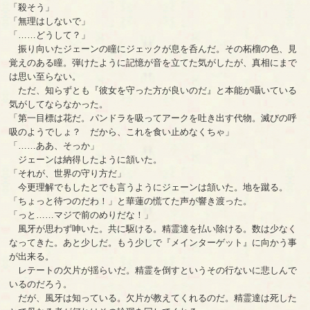
「殺そう」
「無理はしないで」
「……どうして？」
振り向いたジェーンの瞳にジェックが息を呑んだ。その柘榴の色、見
覚えのある瞳。弾けたように記憶が音を立てた気がしたが、真相にまで
は思い至らない。
ただ、知らずとも『彼女を守った方が良いのだ』と本能が囁いている
気がしてならなかった。
「第一目標は花だ。パンドラを吸ってアークを吐き出す代物。滅びの呼
吸のようでしょ？ だから、これを食い止めなくちゃ」
「……ああ、そっか」
ジェーンは納得したように頷いた。
「それが、世界の守り方だ」
今更理解でもしたとでも言うようにジェーンは頷いた。地を蹴る。
「ちょっと待つのだわ！」と華蓮の慌てた声が響き渡った。
「っと……マジで前のめりだな！」
風牙が思わず呻いた。共に駆ける。精霊達を払い除ける。数は少なく
なってきた。あと少しだ。もう少しで『メインターゲット』に向かう事
が出来る。
レテートの欠片が揺らいだ。精霊を倒すというその行ないに悲しんで
いるのだろう。
だが、風牙は知っている。欠片が教えてくれるのだ。精霊達は死した