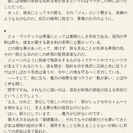
髪には望郷の意味を込める者が居るというのはララがこの時に語った
ことだった。
きっと、彼女にとってその髪も、その『ジェ』という響きも、未練の
ようなものなのだ。自己の確率に役立つ、要素の欠片のように。
●
クォ・ヴァディスは華蓮にとっては素晴らしき存在である。混沌の平
和は即ち、彼女が愛する蒼き剣の安寧にも繋がっている。
どの様な事があったって、挫けず、前を見ることが出来る希望の光。
その一助となるのがこの終焉の監視者達なのだ。
ジェーンのように前線で無茶をするものをイグナートやヴァレーリヤ
が支えてくれるだろう。道を開き、指針を示す風牙に正純と共に従うイ
ヴは少しばかり毛色は違うが、今やこの地を守るべく尽力している。
――そして、傍に立ち、魔力の砲撃を放つララが「数が多い」とぼや
く声を聞く。
「堅牢ですね。それなりに強いのは、流石が終焉の使徒の従える存在だ
ということでしょう」
「ええ、けれど、安心して欲しいのだわ！ 皆がシュクセやエトムート
を倒せるように、支える事が私の役目なのだもの」
「はい。頼りにしています。……魔力が心許ないのです」
最大火力を込める『基礎魔法』。それでもその技術だけを磨いてきた
少女は感情の起伏が薄く、激昂することも怯えることもないが戦いに対
しての意欲は見て取れた。