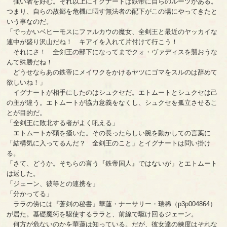
強い者を好む。それ以上にイグナートは鉄帝に自らのルーツがある。
つまり、自らの故郷を危機に晒す無法者の配下がこの場にやってきたと
いう事なのだ。
「でっかいベヒーモスにファルカウの魔女、全剣王と最近のヤッカイな
連中が盛り沢山だね！ キアイを入れて片付けて行こう！
それにさ！ 全剣王の部下になってまでクォ・ヴァディスを襲おうな
んて殊勝だね！
どうせならあの鉄帝にメイワクをかけるヤツにゴマをスルのは辞めて
欲しいね！」
イグナートが相手にしたのはシュクセだ。エトムートとシュクセは己
の主が違う。エトムートが協力意義をなくし、シュクセを孤立させるこ
とが目的だ。
「全剣王に敗北する者がよく吼える」
エトムートが頭を掻いた。その長ったらしい腕を動かしての言葉に
「結構気に入ってるんだ？ 全剣王のこと」とイグナートは問い掛け
る。
「さて、どうか。そちらの言う『鉄帝国人』ではないが」とエトムート
は返した。
「ジェーン、彼等との連携を」
「分かってる」
ララの傍には『蒼剣の秘書』華蓮・ナーサリー・瑞稀（p3p004864）
が居た。基礎魔術を駆使するララと、前線で駆け回るジェーン。
何方が危ないのかを華蓮は知っている。だが、彼女達の練度はそれな