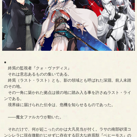
●
終焉の監視者『クォ・ヴァディス』
それは意志あるものの集いである。
終焉（ラスト・ラスト）とも、影の領域とも呼ばれた深淵。前人未踏
のその地。
その一角に築かれた拠点は彼の地に踏み入る事を許さぬラスト・ライ
ンである。
境界線に届けられた伝令は、危機を知らせるものであった。
――魔女ファルカウが動いた。
それだけで、何が起こったのかは大凡見当が付く。ラサの南部砂漠コ
ンシレラに現在微動だにせずに存在する巨大な終焉獣『ベヒーモス』の