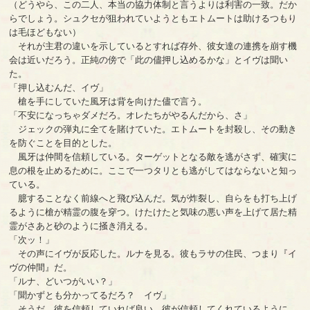
（どうやら、この二人、本当の協力体制と言うよりは利害の一致。だか
らでしょう。シュクセが狙われていようともエトムートは助けるつもり
は毛ほどもない）
それが主君の違いを示しているとすれば存外、彼女達の連携を崩す機
会は近いだろう。正純の傍で「此の儘押し込めるかな」とイヴは聞い
た。
「押し込むんだ、イヴ」
槍を手にしていた風牙は背を向けた儘で言う。
「不安になっちゃダメだろ。オレたちがやるんだから、さ」
ジェックの弾丸に全てを賭けていた。エトムートを封殺し、その動き
を防ぐことを目的とした。
風牙は仲間を信頼している。ターゲットとなる敵を逃がさず、確実に
息の根を止めるために。ここで一つタリとも逃がしてはならないと知っ
ている。
臆することなく前線へと飛び込んだ。気が炸裂し、自らをも打ち上げ
るように槍が精霊の腹を穿つ。けたけたと気味の悪い声を上げて居た精
霊がさあと砂のように掻き消える。
「次ッ！」
その声にイヴが反応した。ルナを見る。彼もラサの住民、つまり『イ
ヴの仲間』だ。
「ルナ、どいつがいい？」
「聞かずとも分かってるだろ？ イヴ」
そうだ、彼を信頼していれば良い。彼が信頼してくれているように。