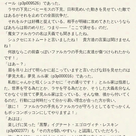
ィール（p3p009526）であった。
ラサの下見にベヒーモスの下見。日和見めいた動きを見せていた敵で
はあるがそれを止めての全面抗争だ。
それをルナは好機と捉えている。相手が明確に攻めてきたというなら
ばあちらは前のめりだ。つまり――『ここで潰せる』のだ。
「魔女ファルカウの名は天義でも聞きましたね。
シュクセにエトムートと言いましたね！ 貴方達の言葉は聞けません
ね！
何故ならこの前森っぽいファルカウの手先に友達が傷つけられたから
です！」
「はあ～？」
眉を吊り上げて明らかに起こっていますと言いたげな顔を見せたのは
『夢見大名』夢見 ルル家（p3p000016）であった。
私怨じゃんかと呟くシュクセに「その通りです！」とルル家は指差し
た。世界を守る為だとか、ラサを守る為だとか、そうした大義名分なん
てかなぐり捨てて夢見ルル家は立っている。そんな物、後から付いてく
るのだ。行動には何時だって分かり易い理念が合った方が良い。
「故に！ ファルカウの手先もファルカウが守ろうとしてるでっかくん
もボッコンボッコンにしてやりますよ！」
「あはは」
楽しげに笑った『黒撃』イグナート・エゴロヴィチ・レスキン
（p3p002377）も『その方が闘いやすい』と認識していただろう。