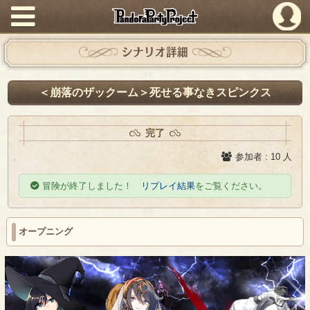
PandoraPartyProject
シナリオ詳細
＜崩落のザックーム＞死せる事なきスピンクス
完了
参加者 : 10 人
冒険が終了しました！
リプレイ結果
をご覧ください。
オープニング