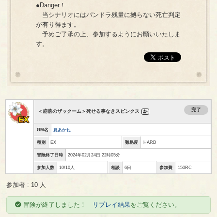
●Danger！
当シナリオにはパンドラ残量に拠らない死亡判定
が有り得ます。
予めご了承の上、参加するようにお願いいたしま
す。
完了
＜崩落のザックーム＞死せる事なきスピンクス
GM名
夏あかね
種別
EX
難易度
HARD
冒険終了日時
2024年02月24日 22時05分
参加人数
10/10人
相談
6日
参加費
150RC
参加者 : 10 人
冒険が終了しました！
リプレイ結果
をご覧ください。