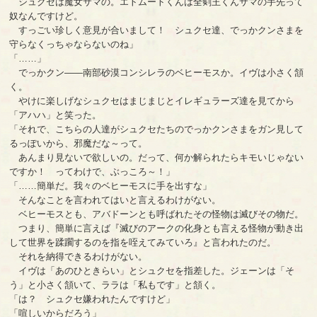
シュクセは魔女サマの。エトムートくんは全剣王くんサマの手先って
奴なんですけど。
すっごい珍しく意見が合いまして！ シュクセ達、でっかクンさまを
守らなくっちゃならないのね」
「……」
でっかクン――南部砂漠コンシレラのベヒーモスか。イヴは小さく頷
く。
やけに楽しげなシュクセはまじまじとイレギュラーズ達を見てから
「アハハ」と笑った。
「それで、こちらの人達がシュクセたちのでっかクンさまをガン見して
るっぽいから、邪魔だな～って。
あんまり見ないで欲しいの。だって、何か解られたらキモいじゃない
ですか！ ってわけで、ぶっころ～！」
「……簡単だ。我々のベヒーモスに手を出すな」
そんなことを言われてはいと言えるわけがない。
ベヒーモスとも、アバドーンとも呼ばれたその怪物は滅びその物だ。
つまり、簡単に言えば『滅びのアークの化身とも言える怪物が動き出
して世界を蹂躙するのを指を咥えてみていろ』と言われたのだ。
それを納得できるわけがない。
イヴは「あのひときらい」とシュクセを指差した。ジェーンは「そ
う」と小さく頷いて、ララは「私もです」と頷く。
「は？ シュクセ嫌われたんですけど」
「喧しいからだろう」