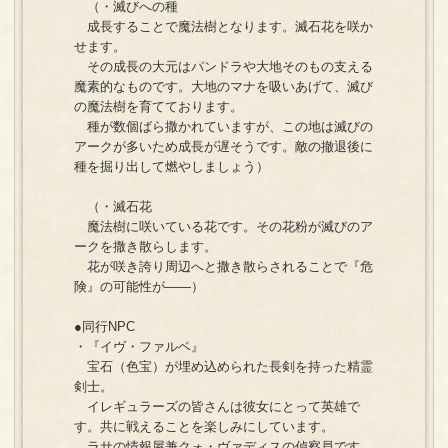
（・滅びへの種
成長することで魔法樹となります。滅石花を咲か
せます。
その成長の大元はパンドラや大地そのもの支える
魔素的なものです。大地のマナを吸いあげて、滅び
の魔法樹を育てております。
種が数個ばら撒かれていますが、この地は滅びの
アークが多いため成長が遅そうです。敵の撤退後に
種を掘り出して燃やしましょう）
（・滅石花
魔法樹に咲いている花です。その花粉が滅びのア
ークを撒き散らします。
花が咲き誇り周辺へと撒き散らされることで『危
険』の可能性が――）
●同行NPC
・『イヴ・ファルベ』
宝石（色宝）が埋め込められた長剣を持った精霊
剣士。
イレギュラーズの皆さんは彼女にとって英雄で
す。共に戦えることを楽しみにしています。
ラサの情報屋兼クォ・ヴァディスの偵察員です。