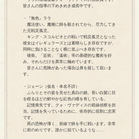
皆さんの指導の下めきめき成長中です。
・『無色』ララ
魔法使い。魔種に師を殺されてから、尽力してき
た元戦災孤児。
キング・スコルピオとの戦いで戦災孤児となった
彼女はイレギュラーズとは素晴らしき存在ですが、
同時に負けることなく横に並ぶべき存在です。
後衛。「近術」「遠術」等の基礎的な魔術を好
み、それらだけを異常に極めています。
皆さんに危険があった場合は身を挺して庇いま
す。
・ジェーン（仮名・本名不詳）
ふらりとその姿を見せた真白の娘。長い白髪に目
を瞠るほどの鮮やかな紅色の瞳を有している。
記憶喪失です。クォ・ヴァディスの前線偵察を担
当。記憶を失っているために、依存的に役割に忠実
です。
死の恐怖が薄く、前線で鋏を手に戦います。非常
に前のめりです。誰かに似ているような……