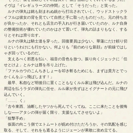
イヴは『イレギュラーズの仲間』として「そうだった」と笑った。
ルナの弾丸は銘も刻まれぬ銃から打出されていく。ウッドストックラ
イフルは彼女の背を見ていて自然と手に取ったものだった。元の持ち主
が良かったか、それとも店主の手入れが行き届いていたのか、ルナ自身
の整備技術が優れていたのかはさて置いて、弾丸の詰まりもなく、する
りとそれは滑り出す。
ルナの弾丸は騎士達を穿った。回復要員は少ない。華蓮にだけ頼り切
りというわけにも行かない。何よりも『前のめりな新顔』が前線ではし
ゃぎ回っているのだ。
支えるべく邪悪を払い、福音の音色を放つ。振り向くジェックに「任
せとけよ」とルナは唇を吊り上げた。
「ファルカウのこんちきしょーを叩き斬るためにも、まずは貴方とでっ
かくんをぶっ飛ばします！」
最早、私怨など明後日に置くこともなくルル家は飛び込んだ。ルナの
周辺を払うラダの弾丸に任せ、ルル家が先ずはとイグナートの元に飛び
込んでいく。
「……、く」
「古今東西、油断したヤツから死んでくってね。ここに来たことを後悔
しな――アタシの弾が届く限り、支援なんてさせないよ」
「狙撃手め」
仮面の向こう側でエトムートが睨め付けただろうか。その気配を感じ
取る、そして、それをも遮るようにジェーンが果敢に攻め立てる。