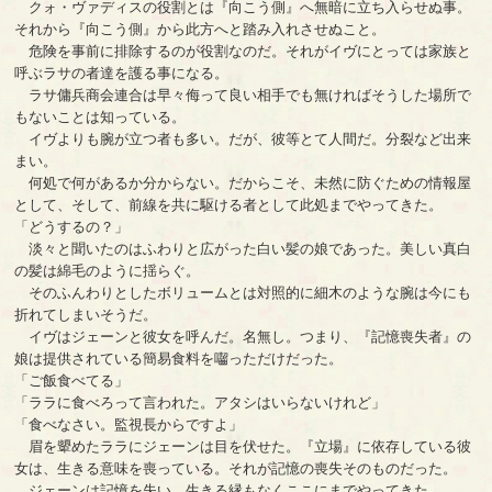
クォ・ヴァディスの役割とは『向こう側』へ無暗に立ち入らせぬ事。
それから『向こう側』から此方へと踏み入れさせぬこと。
危険を事前に排除するのが役割なのだ。それがイヴにとっては家族と
呼ぶラサの者達を護る事になる。
ラサ傭兵商会連合は早々侮って良い相手でも無ければそうした場所で
もないことは知っている。
イヴよりも腕が立つ者も多い。だが、彼等とて人間だ。分裂など出来
まい。
何処で何があるか分からない。だからこそ、未然に防ぐための情報屋
として、そして、前線を共に駆ける者として此処までやってきた。
「どうするの？」
淡々と聞いたのはふわりと広がった白い髪の娘であった。美しい真白
の髪は綿毛のように揺らぐ。
そのふんわりとしたボリュームとは対照的に細木のような腕は今にも
折れてしまいそうだ。
イヴはジェーンと彼女を呼んだ。名無し。つまり、『記憶喪失者』の
娘は提供されている簡易食料を囓っただけだった。
「ご飯食べてる」
「ララに食べろって言われた。アタシはいらないけれど」
「食べなさい。監視長からですよ」
眉を顰めたララにジェーンは目を伏せた。『立場』に依存している彼
女は、生きる意味を喪っている。それが記憶の喪失そのものだった。
ジェーンは記憶を失い、生きる縁もなくここにまでやってきた。