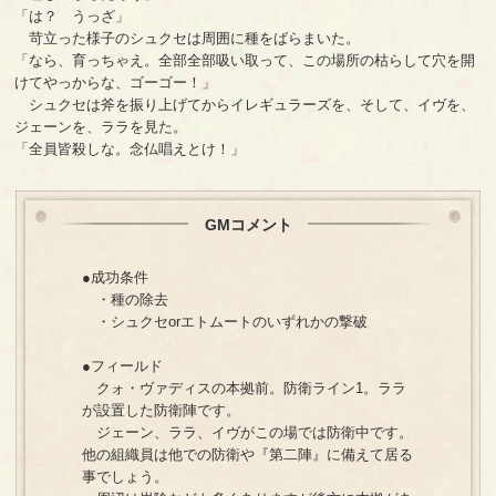
「は？ うっざ」
苛立った様子のシュクセは周囲に種をばらまいた。
「なら、育っちゃえ。全部全部吸い取って、この場所の枯らして穴を開
けてやっからな、ゴーゴー！」
シュクセは斧を振り上げてからイレギュラーズを、そして、イヴを、
ジェーンを、ララを見た。
「全員皆殺しな。念仏唱えとけ！」
GMコメント
●成功条件
・種の除去
・シュクセorエトムートのいずれかの撃破
●フィールド
クォ・ヴァディスの本拠前。防衛ライン1。ララ
が設置した防衛陣です。
ジェーン、ララ、イヴがこの場では防衛中です。
他の組織員は他での防衛や『第二陣』に備えて居る
事でしょう。