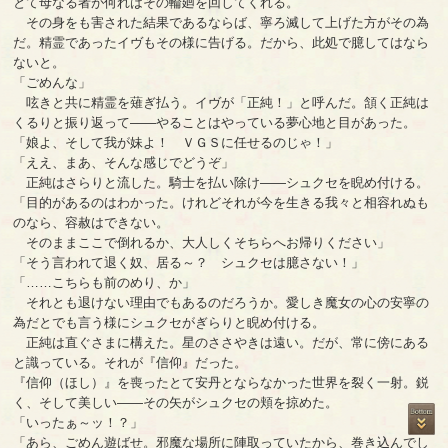
とて母なる者が何れはその輪廻を回してくれる。
その身をも害された結果であるならば、寧ろ滅して上げた方がその為
だ。精霊であったイヴもその様に告げる。だから、此処で臆してはなら
ないと。
「ごめんな」
呟きと共に精霊を薙ぎ払う。イヴが「正純！」と呼んだ。頷く正純は
くるりと振り返って――やることはやっている夢心地と目があった。
「娘よ、そして我が妹よ！ ＶＧＳに任せるのじゃ！」
「ええ、まあ、そんな感じでどうぞ」
正純はさらりと流した。騎士を払い除け――シュクセを睨め付ける。
「目的があるのはわかった。けれどそれが今を生きる我々と相容れぬも
のなら、容赦はできない。
そのままここで倒れるか、大人しくそちらへお帰りください」
「そう言われて退く奴、居る～？ シュクセは臆さない！」
「……こちらも前のめり、か」
それとも退けない理由でもあるのだろうか。愛しき魔女の心の安寧の
為だとでも言う様にシュクセがぎらりと睨め付ける。
正純は直ぐさまに構えた。星のささやきは遠い。だが、常に傍にある
と識っている。それが『信仰』だった。
『信仰（ほし）』を喪ったとて安丹とならなかった世界を裂く一射。鋭
く、そして美しい――その矢がシュクセの頬を掠めた。
「いったぁ～ッ！？」
「あら、ごめん遊ばせ。邪魔な場所に陣取っていたから、巻き込んでし