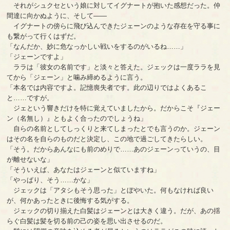
それがシュクセという娘に対してイグナートが抱いた感想だった。仲
間達に向かぬように、そして――
イグナートの傍らに飛び込んできたジェーンのような存在を守る事に
も繋がって行くはずだ。
「なんだか、妙に危なっかしい戦いをするのがいるね……」
「ジェーンですよ」
ララは「彼女の名前です」と淡々と答えた。ジェックは一度ララを見
てから「ジェーン」と噛み締めるように言う。
「本名では内容ですよ。記憶喪失者です。此の辺りではよくあるこ
と……ですが。
ジェという響きだけを特に覚えていましたから。だからこそ『ジェー
ン（名無し）』ともよく合ったのでしょうね」
自らの名前としてしっくりと来てしまったとでも言うのか。ジェーン
はその名を自らのものだと決定し、この地で過ごしてきたらしい。
「そう。だからあんなにも前のめりで……あのジェーンっていうの、目
が離せないな」
「そういえば、あなたはジェーンと似ていますね」
「やっぱり、そう……かな」
ジェックは「アタシもそう思った」とぼやいた。何もなければ良い
が、何かあったときに後悔する気がする。
ジェックの切り揃えた白髪はジェーンとは大きく違う。だが、あの揺
らぐ白髪は髪を切る前の己の姿を思い出させるのだ。