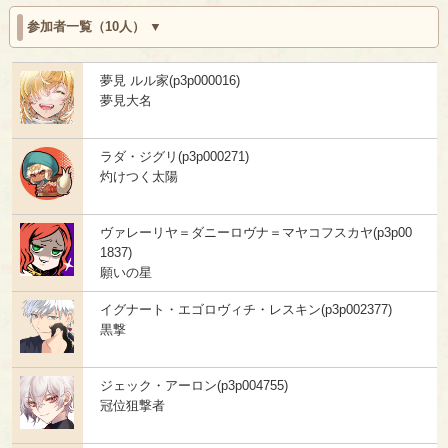
参加者一覧（10人）
夢見 ルル家(p3p000016)
夢見大名
ラダ・ジグリ(p3p000271)
灼けつく太陽
ヴァレーリヤ＝ダニーロヴナ＝マヤコフスカヤ(p3p00
1837)
願いの星
イグナート・エゴロヴィチ・レスキン(p3p002377)
黒撃
ジェック・アーロン(p3p004755)
冠位狙撃者