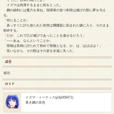
イズマは肉薄するままに剣をとった。
鋼の細剣には魔力を束ね、指揮者の放つ刺突は滅びの獣に夢を与え
る。
「何たることか」
真っすぐに討ち放たれた刺突は髑髏面に刻まれた罅に入り、そのまま
粉砕する。
「だが、これで己が滅びであったことを遺せるだろう」
「――あぁ、なんということか。
怪物は英雄に討たれて初めて怪物となる、か。は、はははは！」
笑いながら、その獣はその姿を永遠に失った。
成否
成功
ＭＶＰ
イズマ・トーティス(p3p009471)
青き鋼の音色