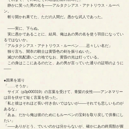
静かに笑った男の名を――アルタクシアス・アナトリウス・ルーベ
ン。
斬り開かれ果てた、ただの人間だ。愚かな武人であった。
――実に、下らぬ。
実に愚かであることに、結局、俺はあの男の名を使う羽目になってい
るではないか。
「アルタクシアス・アナトリウス・ルーベン……忌々しい名だ」
独り言ち、闇衣の騎士は黄昏色の剣を振りぬいた。
滅びの気配濃いこの地でなお、黄昏の光は灯っている。
この身はここにあるのだと、あの男が言っていた通りの証明のように
――
●因果を巡り
「……そうか」
サイズ（p3p000319）の言葉を受けて、青髪の女性――アンネマリー
は目を伏せて短く言葉を切った。
「私と彼はそれほど長い付き合いではないが――それでも悲しいものが
あるな」
「あぁ、だから俺は彼のためにもルーベンの宝剣を取り戻して供養にし
たい」
「――ありがとう、でいいのかは分からないが、確かにあの終焉獣が握