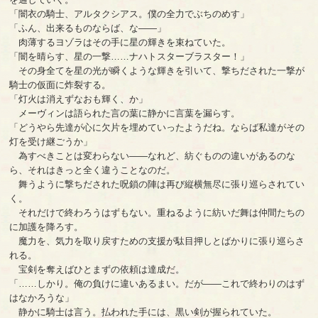
「闇衣の騎士、アルタクシアス。僕の全力でぶちのめす」
「ふん、出来るものならば、な――」
肉薄するヨゾラはその手に星の輝きを束ねていた。
「闇を晴らす、星の一撃……ナハトスターブラスター！」
その身全てを星の光が瞬くような輝きを引いて、撃ちだされた一撃が
騎士の仮面に炸裂する。
「灯火は消えずなおも輝く、か」
メーヴィンは語られた言の葉に静かに言葉を漏らす。
「どうやら先達が心に欠片を埋めていったようだね。ならば私達がその
灯を受け継ごうか」
為すべきことは変わらない――なれど、紡ぐものの違いがあるのな
ら、それはきっと全く違うことなのだ。
舞うように撃ちだされた呪鎖の陣は再び縦横無尽に張り巡らされてい
く。
それだけで終わろうはずもない。重ねるように紡いだ舞は仲間たちの
に加護を降ろす。
魔力を、気力を取り戻すための支援が駄目押しとばかりに張り巡らさ
れる。
宝剣を奪えばひとまずの依頼は達成だ。
「……しかり。俺の負けに違いあるまい。だが――これで終わりのはず
はなかろうな」
静かに騎士は言う。払われた手には、黒い剣が握られていた。