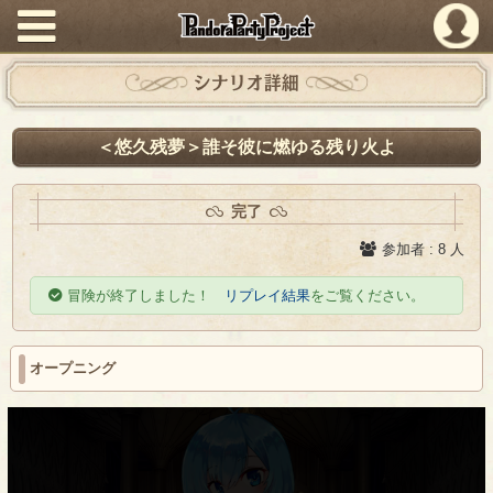
PandoraPartyProject
シナリオ詳細
＜悠久残夢＞誰そ彼に燃ゆる残り火よ
完了
参加者 : 8 人
冒険が終了しました！
リプレイ結果
をご覧ください。
オープニング