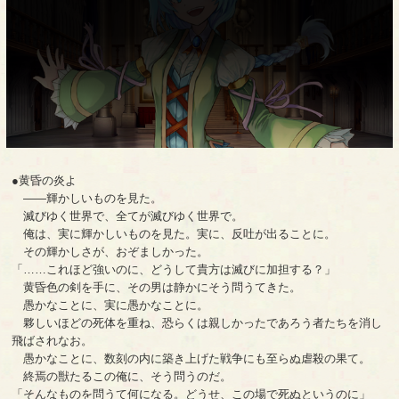
●黄昏の炎よ
――輝かしいものを見た。
滅びゆく世界で、全てが滅びゆく世界で。
俺は、実に輝かしいものを見た。実に、反吐が出ることに。
その輝かしさが、おぞましかった。
「……これほど強いのに、どうして貴方は滅びに加担する？」
黄昏色の剣を手に、その男は静かにそう問うてきた。
愚かなことに、実に愚かなことに。
夥しいほどの死体を重ね、恐らくは親しかったであろう者たちを消し
飛ばされなお。
愚かなことに、数刻の内に築き上げた戦争にも至らぬ虐殺の果て。
終焉の獣たるこの俺に、そう問うのだ。
「そんなものを問うて何になる。どうせ、この場で死ぬというのに」