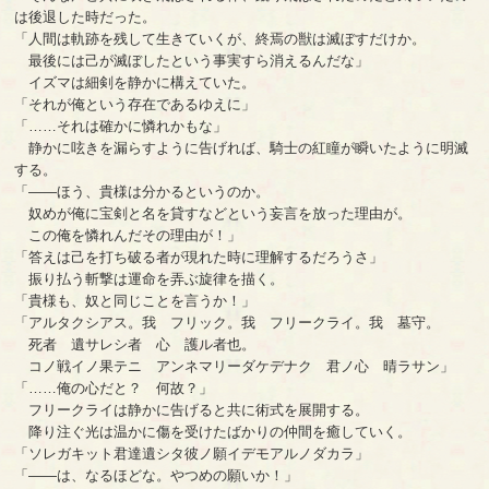
は後退した時だった。
「人間は軌跡を残して生きていくが、終焉の獣は滅ぼすだけか。
最後には己が滅ぼしたという事実すら消えるんだな」
イズマは細剣を静かに構えていた。
「それが俺という存在であるゆえに」
「……それは確かに憐れかもな」
静かに呟きを漏らすように告げれば、騎士の紅瞳が瞬いたように明滅
する。
「――ほう、貴様は分かるというのか。
奴めが俺に宝剣と名を貸すなどという妄言を放った理由が。
この俺を憐れんだその理由が！」
「答えは己を打ち破る者が現れた時に理解するだろうさ」
振り払う斬撃は運命を弄ぶ旋律を描く。
「貴様も、奴と同じことを言うか！」
「アルタクシアス。我 フリック。我 フリークライ。我 墓守。
死者 遺サレシ者 心 護ル者也。
コノ戦イノ果テニ アンネマリーダケデナク 君ノ心 晴ラサン」
「……俺の心だと？ 何故？」
フリークライは静かに告げると共に術式を展開する。
降り注ぐ光は温かに傷を受けたばかりの仲間を癒していく。
「ソレガキット君達遺シタ彼ノ願イデモアルノダカラ」
「――は、なるほどな。やつめの願いか！」