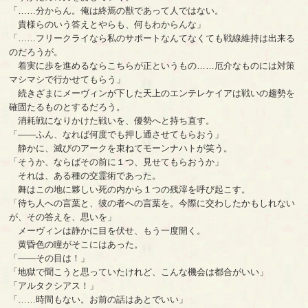
「……分からん。俺は終焉の獣であって人ではない。
貴様らのいう答えとやらも、何もわからんな」
「……フリークライなら私のサポートなんてなくても戦線維持は出来る
のだろうが。
着実に歩を進めるならこちらが正というもの……厄介なものには対策
マシマシで行かせてもらう」
続きざまにメーヴィンが下した天上のエンテレケイアは戦いの趨勢を
確固たるものとするだろう。
消耗戦になりかけた戦いを、優勢へと持ち直す。
「――ふん、なれば何度でも押し通させてもらおう」
静かに、滅びのアークを束ねてモーンナハトが笑う。
「そうか、ならばその前に１つ、見せてもらおうか」
それは、ある種の交霊術であった。
舞はこの地に夥しい死の内から１つの残滓を呼び起こす。
「待ち人への言葉と、彼の者への言葉を。今際に交わしたかもしれない
が、その答えを、思いを」
メーヴィンは静かに目を伏せ、もう一度開く。
黄昏色の瞳がそこにはあった。
「――その目は！」
「地獄で聞こうと思っていたけれど、こんな機会は都合がいい」
「アルタクシアス！」
「……時間もない。お前の話はあとでいい」