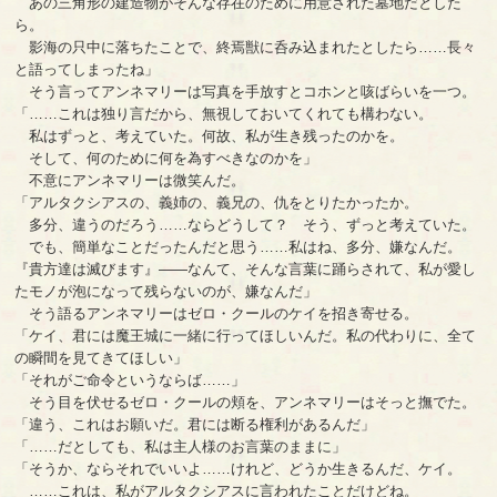
あの三角形の建造物がそんな存在のために用意された墓地だとした
ら。
影海の只中に落ちたことで、終焉獣に呑み込まれたとしたら……長々
と語ってしまったね」
そう言ってアンネマリーは写真を手放すとコホンと咳ばらいを一つ。
「……これは独り言だから、無視しておいてくれても構わない。
私はずっと、考えていた。何故、私が生き残ったのかを。
そして、何のために何を為すべきなのかを」
不意にアンネマリーは微笑んだ。
「アルタクシアスの、義姉の、義兄の、仇をとりたかったか。
多分、違うのだろう……ならどうして？ そう、ずっと考えていた。
でも、簡単なことだったんだと思う……私はね、多分、嫌なんだ。
『貴方達は滅びます』――なんて、そんな言葉に踊らされて、私が愛し
たモノが泡になって残らないのが、嫌なんだ」
そう語るアンネマリーはゼロ・クールのケイを招き寄せる。
「ケイ、君には魔王城に一緒に行ってほしいんだ。私の代わりに、全て
の瞬間を見てきてほしい」
「それがご命令というならば……」
そう目を伏せるゼロ・クールの頬を、アンネマリーはそっと撫でた。
「違う、これはお願いだ。君には断る権利があるんだ」
「……だとしても、私は主人様のお言葉のままに」
「そうか、ならそれでいいよ……けれど、どうか生きるんだ、ケイ。
……これは、私がアルタクシアスに言われたことだけどね。