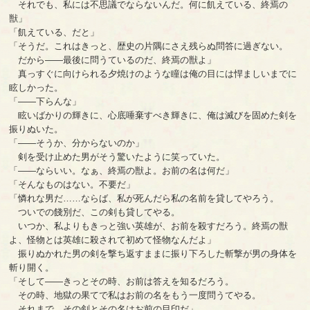
それでも、私には不思議でならないんだ。何に飢えている、終焉の
獣」
「飢えている、だと」
「そうだ。これはきっと、歴史の片隅にさえ残らぬ問答に過ぎない。
だから――最後に問うているのだ、終焉の獣よ」
真っすぐに向けられる夕焼けのような瞳は俺の目には悍ましいまでに
眩しかった。
「――下らんな」
眩いばかりの輝きに、心底唾棄すべき輝きに、俺は滅びを固めた剣を
振りぬいた。
「――そうか、分からないのか」
剣を受け止めた男がそう驚いたように笑っていた。
「――ならいい。なぁ、終焉の獣よ。お前の名は何だ」
「そんなものはない。不要だ」
「憐れな男だ……ならば、私が死んだら私の名前を貸してやろう。
ついでの餞別だ、この剣も貸してやる。
いつか、私よりもきっと強い英雄が、お前を殺すだろう。終焉の獣
よ、怪物とは英雄に殺されて初めて怪物なんだよ」
振りぬかれた男の剣を撃ち返すままに振り下ろした斬撃が男の身体を
斬り開く。
「そして――きっとその時、お前は答えを知るだろう。
その時、地獄の果てで私はお前の名をもう一度問うてやる。
それまで、その剣とその名はお前の目印だ」