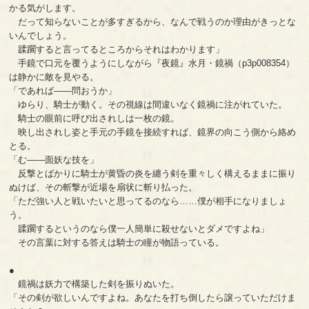
かる気がします。
だって知らないことが多すぎるから、なんで戦うのか理由がきっとな
いんでしょう。
蹂躙すると言ってるところからそれはわかります」
手鏡で口元を覆うようにしながら『夜鏡』水月・鏡禍（p3p008354）
は静かに敵を見やる。
「であれば――問おうか」
ゆらり、騎士が動く。その視線は間違いなく鏡禍に注がれていた。
騎士の眼前に呼び出されしは一枚の鏡。
映し出されし姿と手元の手鏡を接続すれば、鏡界の向こう側から絡め
とる。
「む――面妖な技を」
反撃とばかりに騎士が黄昏の炎を纏う剣を重々しく構えるままに振り
ぬけば、その斬撃が近場を扇状に斬り払った。
「ただ強い人と戦いたいと思ってるのなら……僕が相手になりましょ
う。
蹂躙するというのなら僕一人簡単に殺せないとダメですよね」
その言葉に対する答えは騎士の瞳が物語っている。
●
鏡禍は妖力で構築した剣を振りぬいた。
「その剣が欲しいんですよね。あなたを打ち倒したら譲っていただけま