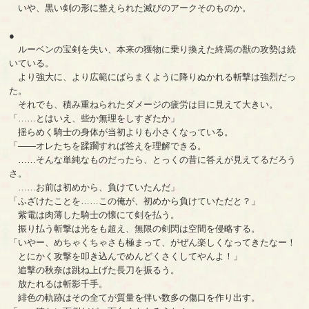
いや、黒い剣の形に整えられた滅びのアークそのものか。
●
ルーベンの宝剣を失い、本来の獲物に乗り換えた終焉の獣の攻勢は続
いている。
より強大に、より広範にばらまくように降りぬかれる斬撃は強烈だっ
た。
それでも、積み重ねられたダメージの疲労は目に見えて大きい。
「……とはいえ、些か無理をしすぎたか」
揺らめく騎士の身体が当初よりも小さくなっている。
「――オレたちを蹂躙すれば答えを理解できる。
……そんな単純なものだったら、とっくの昔に答えが見えてるだろう
さ。
……お前は初めから、負けていたんだ」
「ふざけたことを……この俺が、初めから負けていただと？」
紫電は肉薄した騎士の懐にて剣を払う。
振り払う斬撃は光をも超え、無限の剣閃は空間を侵略する。
「いやー、めちゃくちゃさも極まって、がぜん楽しくなってきたなー！
とにかく攻撃を叩き込んでめんどくさくしてやんよ！」
追撃の秋奈は跳ね上げた長刀を振るう。
放たれるは斬影千手。
緋色の軌跡はその全てが質量を伴い数多の傷口を作り出す。