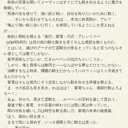
秋奈の言葉を聞いてメーヴィンはすぐにでも動き出せるように魔力を
制御していく。
「死者の名を借りて、強い奴と戦い、自分を知りたいがために動く。
……オレから言わせてもらえれば……本当に終焉獣か、アレ？
『俺より強い奴に会いに行く』を体現しているようにしか見えねえ
が……」
銃剣と鞘鉈を構える『真打』紫電・弍式・アレンツァー
（p3p005453）は目の前の騎士擬きを見てそんな感想を抱くものだ。
「とはいえ、滅びのアークが亡霊騎士の形をとっていると言うのならオ
レ達としては敵でしかない。
最早意味などないが…亡きルーベンの仇討ちといこうか」
「しかり。俺と貴様らは敵同士――ならばやる事などひとつしかない」
「油断するなよ秋奈。髑髏の騎士だからってハロウィンは１ヶ月過ぎて
るんだからな？」
紫電はそんな相方にそう忠告しながら動き出せる準備を整える。
「ま、その反応も良き良き。わははは！ 紫電ちゃん、連鎖行動よろよ
ろー！」
「あぁ、任せろ。黒き亡霊騎士……ルーベンの宝剣を返して貰おう」
最速で動く紫電、その言葉の終わりには既に夜は奔っていた。
闇の冷気を纏いし刀は時空を斬る黒い刀、紫電の本来の秘奥義。
「ほう、面白い技を使う」
まるで気にも留めず、いっそ感嘆と共に騎士は笑った。
「……案の定か」