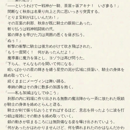
「――というわけでー戦神が一騎、茶屋ヶ坂アキナ！ いざ参る！」
間断なく秋奈は名乗り向上と共に思いっきり突貫する。
「とりま宝剣がほしいんだわ！」
その言葉の刹那、秋奈が既に騎士の眼前にあった。
斬り払うは戦神戦闘術の弐。
紫の輝きを帯びた刀は周囲の悉くを薙ぎ払う。
「ぬぅ！」
斬撃の衝撃に騎士は後方めがけて吹き飛ばされた。
「もう一度聞く！ 何があったんだよ！」
魔導書に魔力を落とし、ヨゾラは再び問うた。
「下らん、そんなものを聞いて何になる」
眩いばかりの星の輝きを纏う星空の泥が広域に揺蕩い、騎士の身体を
絡め取っていく。
続くままにメーヴィンは舞い踊る。
奉納の舞はその身に数多の加護を抱く。
「――私も加減はなしでゆこう」
刹那の内に戦場に作り出される無数の魔法陣から一斉に放たれた呪鎖
が騎士の身体を絡めとらんと迸る。
騎士が剣で振り払おうとすればするほど、意志を持ったように波を打
つ鎖は複雑にその動きを絡め取っていく。
鎖の動きが収まるころには無防備なる姿を曝け出されていよう。
「何があったかはわかりませんけど、何を憐れまれたのかはなんだかわ