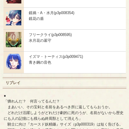
鏡禍・A・水月(p3p008354)
鏡花の盾
フリークライ(p3p008595)
水月花の墓守
イズマ・トーティス(p3p009471)
青き鋼の音色
リプレイ
●
「憐れんだ？ 何言ってるんだ？
まあいい、その宝剣と名前をあるべき所に返してもらおうか。
どれだけ活躍しようがどれだけ劇的に死のうが、名前がないから歴史
にも人の記憶にも残らぬ終焉獣として消えろ」
騎士に向け『カースド妖精鎌』サイズ（p3p000319）は短く告げる。