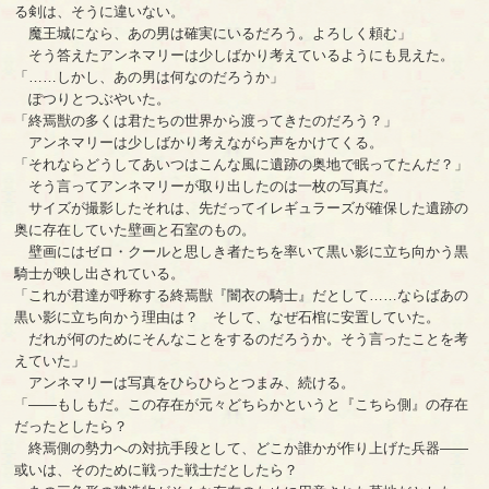
る剣は、そうに違いない。
魔王城になら、あの男は確実にいるだろう。よろしく頼む」
そう答えたアンネマリーは少しばかり考えているようにも見えた。
「……しかし、あの男は何なのだろうか」
ぽつりとつぶやいた。
「終焉獣の多くは君たちの世界から渡ってきたのだろう？」
アンネマリーは少しばかり考えながら声をかけてくる。
「それならどうしてあいつはこんな風に遺跡の奥地で眠ってたんだ？」
そう言ってアンネマリーが取り出したのは一枚の写真だ。
サイズが撮影したそれは、先だってイレギュラーズが確保した遺跡の
奥に存在していた壁画と石室のもの。
壁画にはゼロ・クールと思しき者たちを率いて黒い影に立ち向かう黒
騎士が映し出されている。
「これが君達が呼称する終焉獣『闇衣の騎士』だとして……ならばあの
黒い影に立ち向かう理由は？ そして、なぜ石棺に安置していた。
だれが何のためにそんなことをするのだろうか。そう言ったことを考
えていた」
アンネマリーは写真をひらひらとつまみ、続ける。
「――もしもだ。この存在が元々どちらかというと『こちら側』の存在
だったとしたら？
終焉側の勢力への対抗手段として、どこか誰かが作り上げた兵器――
或いは、そのために戦った戦士だとしたら？