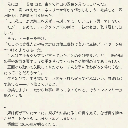
君には……君達には、生きて沢山の景色を見てほしいんだ」
そう、言い終えたアンネマリーが何かを懐かしむように微笑むと、深
呼吸をして表情を引き締めた。
「……私は、あの騎士を必ずしも討ってほしいとはもう思っていない。
だが――せめて、アルタクシアスの剣は……彼の名は、取り返してほ
しい」
そう、オーダーを告げ。
「たしかに管理人とやらの計画は盤上遊戯で言えば直接プレイヤーを痛
めつけるようなものだ。
これはアルタクシアスが言っていたことの受け売りだけど……敵が搦
め手や盤面を覆すような手を使ってくる時こそ勝機の証であるらしい。
正面から動いて失敗してきたから、そんな手を使わざるを得なくなっ
たってことだろうから。
生き延びて、生き抜いて、正面から打ち破ってやればいい。君達は必
ず勝てる――そう信じているよ」
微笑むままに、だから無事に帰ってきてくれと、そうアンネマリーは
締めくくる。
●
「奴は何が言いたかった。滅びの結晶たるこの俺を見て、なぜ俺を憐れ
んだ？ 分からぬ……分からぬとも良いが」
髑髏面に紅の瞳が明るく灯る。