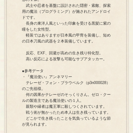
武士や忍者を基盤に設計された隠密・索敵、探索
用の魔法（プログラミング）が施されたアンドロイ
ドです。
長身の東洋人風といった印象を受ける黒髪に紫の
瞳をした女性型。
軽装ではありますが日本風の甲冑を装備し、短め
の日本刀風の武器を２本装備しています。
反応、EXF、回避が高めの生き残り特化型。
高い反応による攻撃も可能なサブアタッカー。
●参考データ
・『魔法使い』アンネマリー
テレーゼ・フォン・ブラウベルク（p3n000028）
のご先祖様。
何の因果かテレーゼのそっくりさん。ゼロ・クー
ルの製造主である魔法使いの１人。
親類や縁者は魔王軍に殺しつくされています。
戦う術が無かったため本人は生き残っています。
どこかで生き残ったことを気負っているような節
が見られます。