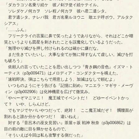
「ダカラコソ名乗リ続ケ 彼ノ剣ヲ使イ続ケテイル。
ソレダケノ何カヲ ソレ程ノ何カヲ 彼ハ君二遺シタ。
君ヲ遺シタ。ナレバ我 君ガ名乗ルヨウニ 敢エテ呼ボウ。アルタク
シアス」
「……ふん」
フリークライの言葉に鼻で笑ったようでありながら、それはどこか嘲
笑というよりも図星を刺されたことを誤魔化しているようだった。
「無理やり滅びを押し付けられるのは確かに嫌だな。
まだ生きていたいし、大事な全てが無に帰すなんて虚しい。滅びを打
ち破ろう」
依頼人の言っていたことを思い出しつつ『青き鋼の音色』イズマ・ト
ーティス（p3p009471）はメロディア・コンダクターを構えた。
「速戦即決。弾はこちらで用意しよう、加減はなしで頼むよ」
いつものようにそう告げる『記憶に刻め』マニエラ・マギサ・メーヴ
ィン（p3p002906）は化神機星を広げて微笑み。
「やべーぞマニマニ！ 魔王城でイベントだ！ どゆーイベントかっ
て？ いや、しらんけど。
でもマジでヤバいやつだって、絶対！ ここ魔王城だぞ！ 髑髏面が
割れると誰か分かるやつだ！ 違いねえ」
対する『音呂木の巫女見習い』茶屋ヶ坂 戦神 秋奈（p3p006862）は
目の前の敵に目を輝かせるもので。
「そういえば今回は私も攻撃する側だった」