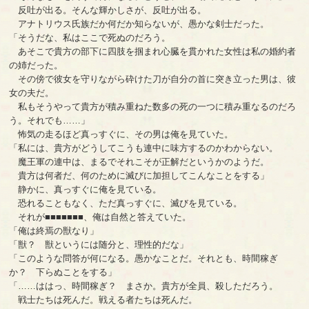
反吐が出る。そんな輝かしさが、反吐が出る。
アナトリウス氏族だか何だか知らないが、愚かな剣士だった。
「そうだな、私はここで死ぬのだろう。
あそこで貴方の部下に四肢を掴まれ心臓を貫かれた女性は私の婚約者
の姉だった。
その傍で彼女を守りながら砕けた刀が自分の首に突き立った男は、彼
女の夫だ。
私もそうやって貴方が積み重ねた数多の死の一つに積み重なるのだろ
う。それでも……」
怖気の走るほど真っすぐに、その男は俺を見ていた。
「私には、貴方がどうしてこうも連中に味方するのかわからない。
魔王軍の連中は、まるでそれこそが正解だというかのようだ。
貴方は何者だ、何のために滅びに加担してこんなことをする」
静かに、真っすぐに俺を見ている。
恐れることもなく、ただ真っすぐに、滅びを見ている。
それが■■■■■■■、俺は自然と答えていた。
「俺は終焉の獣なり」
「獣？ 獣というには随分と、理性的だな」
「このような問答が何になる。愚かなことだ。それとも、時間稼ぎ
か？ 下らぬことをする」
「……ははっ、時間稼ぎ？ まさか。貴方が全員、殺しただろう。
戦士たちは死んだ。戦える者たちは死んだ。