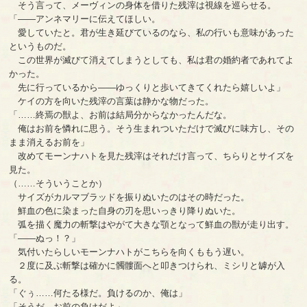
そう言って、メーヴィンの身体を借りた残滓は視線を巡らせる。
「――アンネマリーに伝えてほしい。
愛していたと。君が生き延びているのなら、私の行いも意味があった
というものだ。
この世界が滅びて消えてしまうとしても、私は君の婚約者であれてよ
かった。
先に行っているから――ゆっくりと歩いてきてくれたら嬉しいよ」
ケイの方を向いた残滓の言葉は静かな物だった。
「……終焉の獣よ、お前は結局分からなかったんだな。
俺はお前を憐れに思う。そう生まれついただけで滅びに味方し、その
まま消えるお前を」
改めてモーンナハトを見た残滓はそれだけ言って、ちらりとサイズを
見た。
（……そういうことか）
サイズがカルマブラッドを振りぬいたのはその時だった。
鮮血の色に染まった自身の刃を思いっきり降りぬいた。
弧を描く魔力の斬撃はやがて大きな顎となって鮮血の獣が走り出す。
「――ぬっ！？」
気付いたらしいモーンナハトがこちらを向くももう遅い。
２度に及ぶ斬撃は確かに髑髏面へと叩きつけられ、ミシリと罅が入
る。
「ぐぅ……何たる様だ。負けるのか、俺は」
「そうだ。お前の負けだよ」