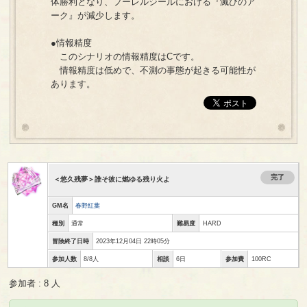
体勝利となり、プーレルジールにおける『滅びのア
ーク』が減少します。
●情報精度
このシナリオの情報精度はCです。
情報精度は低めで、不測の事態が起きる可能性が
あります。
完了
＜悠久残夢＞誰そ彼に燃ゆる残り火よ
GM名
春野紅葉
種別
通常
難易度
HARD
冒険終了日時
2023年12月04日 22時05分
参加人数
8/8人
相談
6日
参加費
100RC
参加者 : 8 人