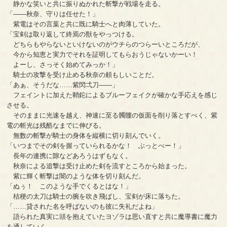
静かな笑いと共に振りぬかれた斬撃が戦場を走る。
「――秋奈、守りは任せた！」
紫電はその言葉と共に既に騎士へと肉薄していた。
「宝剣は取り返して終焉の獣をやっつける。
どちらもやらないといけないのがウチらのつらーいところだが、
今から知恵と実力でそれを証明してもらおうじゃないかーい！
よーし、さっそく始めてみっか！」
騎士の攻撃を受け止める秋奈の頼もしいことだ。
「あぁ、そうだな……紫閃弌刀――」
フェイントに加えた鞘鉈によるブルーフェイクが確かな手応えを感じ
させる。
そのままに光速を越え、神速に至る髑髏の仮面を削り落とすべく、紫
電の斬光は残酷なまでに伸びる。
無数の斬撃が騎士の身体を縦横に切り刻んでいく。
「いつまでその剣を握っていられるかな！ ぶっとべー！」
長年の連携に隙などあろうはずもなく。
秋奈による追撃は受け止めた剣を流すところから始まった。
紫に輝く斬撃は闇のような体を切り刻んだ。
「ぬぅ！ このような手でくるとはな！」
桔梗の太刀は騎士の腕を吹き飛ばし、宝剣が床に落ちた。
「……貸された名を呼ばないのも彼に失礼だよね」
語られた真実に頭を抱えていたヨゾラは思い直すと共に魔導書に魔力
を通していく。