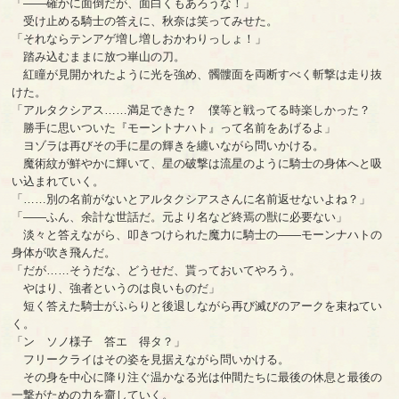
「――確かに面倒だが、面白くもあろうな！」
受け止める騎士の答えに、秋奈は笑ってみせた。
「それならテンアゲ増し増しおかわりっしょ！」
踏み込むままに放つ崋山の刀。
紅瞳が見開かれたように光を強め、髑髏面を両断すべく斬撃は走り抜
けた。
「アルタクシアス……満足できた？ 僕等と戦ってる時楽しかった？
勝手に思いついた『モーントナハト』って名前をあげるよ」
ヨゾラは再びその手に星の輝きを纏いながら問いかける。
魔術紋が鮮やかに輝いて、星の破撃は流星のように騎士の身体へと吸
い込まれていく。
「……別の名前がないとアルタクシアスさんに名前返せないよね？」
「――ふん、余計な世話だ。元より名など終焉の獣に必要ない」
淡々と答えながら、叩きつけられた魔力に騎士の――モーンナハトの
身体が吹き飛んだ。
「だが……そうだな、どうせだ、貰っておいてやろう。
やはり、強者というのは良いものだ」
短く答えた騎士がふらりと後退しながら再び滅びのアークを束ねてい
く。
「ン ソノ様子 答エ 得タ？」
フリークライはその姿を見据えながら問いかける。
その身を中心に降り注ぐ温かなる光は仲間たちに最後の休息と最後の
一撃がための力を齎していく。