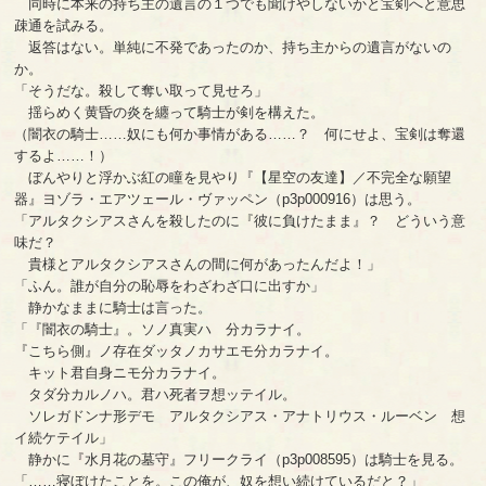
同時に本来の持ち主の遺言の１つでも聞けやしないかと宝剣へと意思
疎通を試みる。
返答はない。単純に不発であったのか、持ち主からの遺言がないの
か。
「そうだな。殺して奪い取って見せろ」
揺らめく黄昏の炎を纏って騎士が剣を構えた。
（闇衣の騎士……奴にも何か事情がある……？ 何にせよ、宝剣は奪還
するよ……！）
ぼんやりと浮かぶ紅の瞳を見やり『【星空の友達】／不完全な願望
器』ヨゾラ・エアツェール・ヴァッペン（p3p000916）は思う。
「アルタクシアスさんを殺したのに『彼に負けたまま』？ どういう意
味だ？
貴様とアルタクシアスさんの間に何があったんだよ！」
「ふん。誰が自分の恥辱をわざわざ口に出すか」
静かなままに騎士は言った。
「『闇衣の騎士』。ソノ真実ハ 分カラナイ。
『こちら側』ノ存在ダッタノカサエモ分カラナイ。
キット君自身ニモ分カラナイ。
タダ分カルノハ。君ハ死者ヲ想ッテイル。
ソレガドンナ形デモ アルタクシアス・アナトリウス・ルーベン 想
イ続ケテイル」
静かに『水月花の墓守』フリークライ（p3p008595）は騎士を見る。
「……寝ぼけたことを。この俺が、奴を想い続けているだと？」