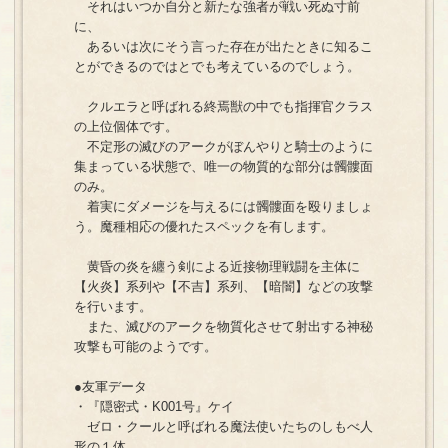
それはいつか自分と新たな強者が戦い死ぬ寸前
に、
あるいは次にそう言った存在が出たときに知るこ
とができるのではとでも考えているのでしょう。
クルエラと呼ばれる終焉獣の中でも指揮官クラス
の上位個体です。
不定形の滅びのアークがぼんやりと騎士のように
集まっている状態で、唯一の物質的な部分は髑髏面
のみ。
着実にダメージを与えるには髑髏面を殴りましょ
う。魔種相応の優れたスペックを有します。
黄昏の炎を纏う剣による近接物理戦闘を主体に
【火炎】系列や【不吉】系列、【暗闇】などの攻撃
を行います。
また、滅びのアークを物質化させて射出する神秘
攻撃も可能のようです。
●友軍データ
・『隠密式・K001号』ケイ
ゼロ・クールと呼ばれる魔法使いたちのしもべ人
形の１体。