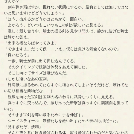
せんか？
剣を弾き飛ばすか、握れない状態にするか、勝負としては無しではな
いと思いますけどどうでしょう？」
「ほう、出来るかどうかはともかく、面白い。
よかろう、どいつもこいつもこの剣が欲しいと見える」
激しく競り合う中、騎士の握る剣を見やり問えば、静かに告げた騎士
は静かな答え。
「出来る者ならばやってみよ」
「できますよ。だって僕……いえ、僕らは負ける気全くないので」
「良いだろう」
一歩、騎士が前に出て押し込んでくる。
そのタイミングで鏡禍は体勢をあえて崩した。
そこに向けてサイズは飛び込んだ。
（しかし凄いなあの宝剣。
終焉獣に振るわれてたらすぐに壊されてしまいそうだけど、壊れてな
い辺り相当な業物だな……）
視線を向けた宝剣は宝剣の名のわりに武骨なつくりに見える。
真っすぐに突っ込んで、振り払った斬撃は真っすぐに髑髏面を狙って
いた。
そのまま宝剣を奪い取るために手を伸ばす。
シードスティール、妖精たちを救い出すための技の応用だった。
「見すぎだぞ、妖精」
そんな声と共に吹き飛ばされる体、蹴り飛ばされたのだと気づいたの