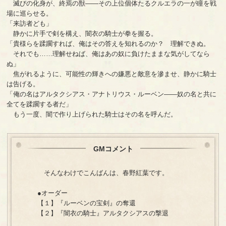
滅びの化身が、終焉の獣――その上位個体たるクルエラの一が瞳を戦
場に巡らせる。
「来訪者ども」
静かに片手で剣を構え、闇衣の騎士が拳を握る。
「貴様らを蹂躙すれば、俺はその答えを知れるのか？ 理解できぬ。
それでも……理解せねば、俺はあの奴に負けたままな気がしてなら
ぬ」
焦がれるように、可能性の輝きへの嫌悪と敵意を滲ませ、静かに騎士
は告げる。
「俺の名はアルタクシアス・アナトリウス・ルーベン――奴の名と共に
全てを蹂躙する者だ」
もう一度、闇で作り上げられた騎士はその名を呼んだ。
GMコメント
そんなわけでこんばんは、春野紅葉です。
●オーダー
【１】『ルーベンの宝剣』の奪還
【２】『闇衣の騎士』アルタクシアスの撃退