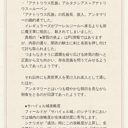
・『アナトリウス氏族』アルタクシアス＝アナトリ
ウス＝ルーベン
『アナトリウス氏族』の氏族長、故人。アンネマリ
ーの婚約者でした。
イレギュラーズがプーレルジールへ来るよりも前
に魔王軍に抵抗し、殺されてしまいました。
真相の『●黄昏の炎よ』はPL情報ではあります
が、内容の通り、闇衣の騎士に剣と名前を押し付け
て討ち取られました。
つまらなさそうに蹂躙を繰り広げる終焉の獣へと
正面から立ち向かい、存在意義を問うてみせるよう
な人であったようです。
それ以外にも異世界人を受け入れ友人として遇し
たほか、
アンネマリーとはいつも穏やかな朝日を見ながら
朝食をとるのが日課であったようです。
●サハイェル城攻略度
フィールドが『サハイェル城』のシナリオにおい
ては城内の攻略度が全体成功度に寄与します。
シナリオが『成功』時にこの攻略度が上昇し、全