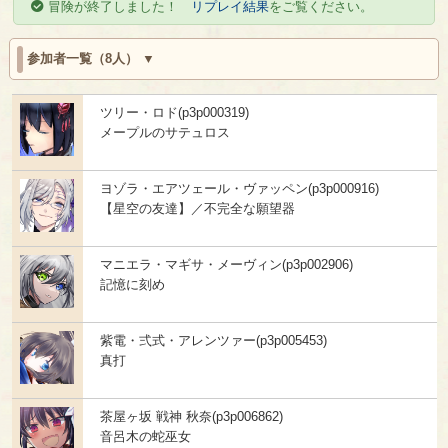
冒険が終了しました！
リプレイ結果
をご覧ください。
参加者一覧（8人）
ツリー・ロド(p3p000319)
メープルのサテュロス
ヨゾラ・エアツェール・ヴァッペン(p3p000916)
【星空の友達】／不完全な願望器
マニエラ・マギサ・メーヴィン(p3p002906)
記憶に刻め
紫電・弍式・アレンツァー(p3p005453)
真打
茶屋ヶ坂 戦神 秋奈(p3p006862)
音呂木の蛇巫女