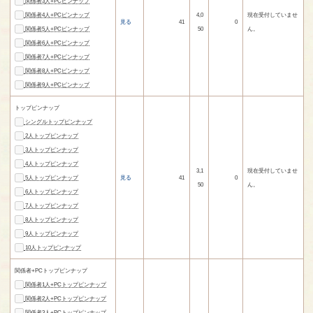
関係者3人+PCピンナップ
関係者4人+PCピンナップ
4,0
現在受付していませ
見る
41
0
関係者5人+PCピンナップ
50
ん。
関係者6人+PCピンナップ
関係者7人+PCピンナップ
関係者8人+PCピンナップ
関係者9人+PCピンナップ
トップピンナップ
シングルトップピンナップ
2人トップピンナップ
3人トップピンナップ
4人トップピンナップ
3,1
現在受付していませ
5人トップピンナップ
見る
41
0
50
ん。
6人トップピンナップ
7人トップピンナップ
8人トップピンナップ
9人トップピンナップ
10人トップピンナップ
関係者+PCトップピンナップ
関係者1人+PCトップピンナップ
関係者2人+PCトップピンナップ
関係者3人+PCトップピンナップ