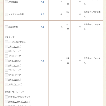
反転全身図
見る
41
0
00
ん。
3,6
現在受付していませ
イクリプス全身図
見る
41
0
00
ん。
9,0
現在受付していませ
設定資料集
見る
41
0
00
ん。
ピンナップ
シングルピンナップ
2人ピンナップ
3人ピンナップ
4人ピンナップ
3,1
現在受付していませ
5人ピンナップ
見る
41
0
50
ん。
6人ピンナップ
7人ピンナップ
8人ピンナップ
9人ピンナップ
10人ピンナップ
関係者+PCピンナップ
関係者1人+PCピンナップ
関係者2人+PCピンナップ