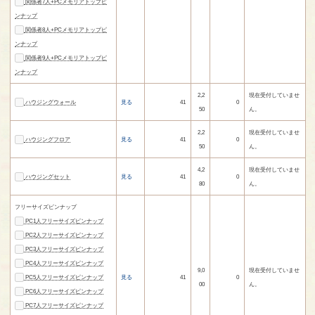
関係者7人+PCメモリアトップピ
ンナップ
関係者8人+PCメモリアトップピ
ンナップ
関係者9人+PCメモリアトップピ
ンナップ
2,2
現在受付していませ
ハウジングウォール
見る
41
0
50
ん。
2,2
現在受付していませ
ハウジングフロア
見る
41
0
50
ん。
4,2
現在受付していませ
ハウジングセット
見る
41
0
80
ん。
フリーサイズピンナップ
PC1人フリーサイズピンナップ
PC2人フリーサイズピンナップ
PC3人フリーサイズピンナップ
PC4人フリーサイズピンナップ
9,0
現在受付していませ
PC5人フリーサイズピンナップ
見る
41
0
00
ん。
PC6人フリーサイズピンナップ
PC7人フリーサイズピンナップ