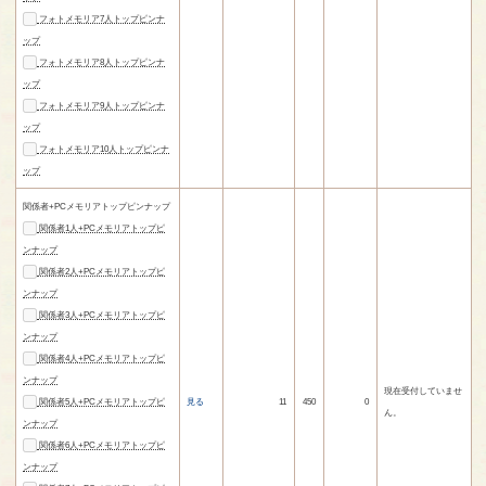
フォトメモリア7人トップピンナ
ップ
フォトメモリア8人トップピンナ
ップ
フォトメモリア9人トップピンナ
ップ
フォトメモリア10人トップピンナ
ップ
関係者+PCメモリアトップピンナップ
関係者1人+PCメモリアトップピ
ンナップ
関係者2人+PCメモリアトップピ
ンナップ
関係者3人+PCメモリアトップピ
ンナップ
関係者4人+PCメモリアトップピ
ンナップ
現在受付していませ
関係者5人+PCメモリアトップピ
見る
11
450
0
ん。
ンナップ
関係者6人+PCメモリアトップピ
ンナップ