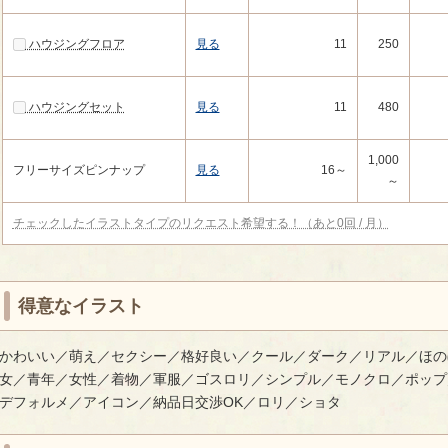
ハウジングフロア
見る
11
250
ハウジングセット
見る
11
480
1,000
フリーサイズピンナップ
見る
16～
～
チェックしたイラストタイプのリクエスト希望する！（あと0回 / 月）
得意なイラスト
かわいい／萌え／セクシー／格好良い／クール／ダーク／リアル／ほの
女／青年／女性／着物／軍服／ゴスロリ／シンプル／モノクロ／ポップ
デフォルメ／アイコン／納品日交渉OK／ロリ／ショタ