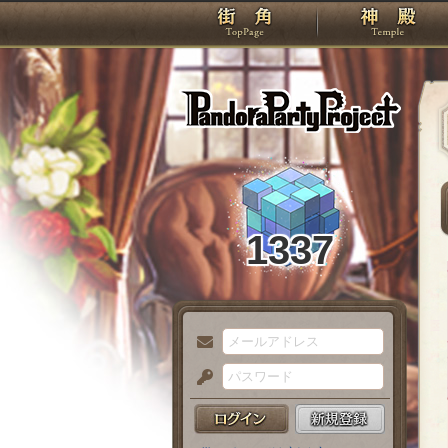
TOP
Pando
1337
メ
ー
パ
ル
ス