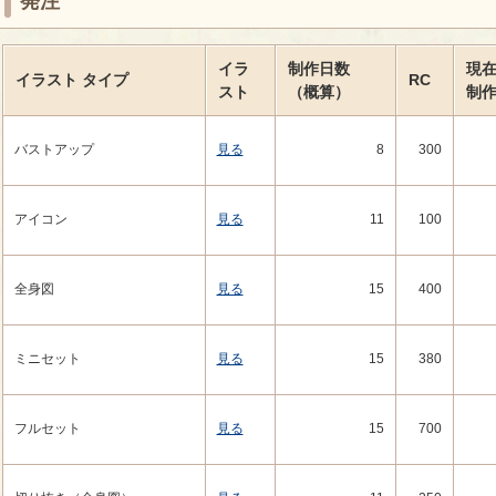
発注
イラ
制作日数
現
イラスト
タイプ
RC
スト
（概算）
制
バストアップ
見る
8
300
アイコン
見る
11
100
全身図
見る
15
400
ミニセット
見る
15
380
フルセット
見る
15
700