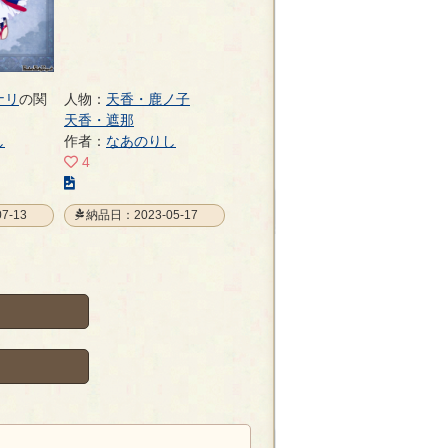
ナリ
の関
人物：
天香・鹿ノ子
天香・遮那
し
作者：
なあのりし
4
こ
の
7-13
納品日：2023-05-17
イ
ラ
ス
ト
の
ペ
ー
ジ