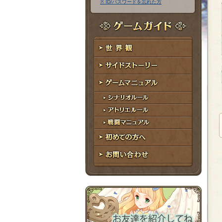
※ ID/パスワードを忘れた方
ア
ワ
ド
ー
レ
ド
ゲームガイド
ス
世界観
サイドストーリー
ゲームマニュアル
シナリオルール
アトリエルール
戦闘マニュアル
初めての方へ
お問い合わせ