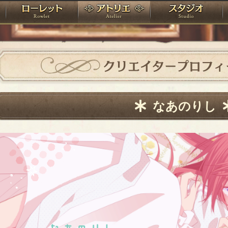
神殿
ローレット
アトリエ
raPartyProject
クリエイタープロフィ
なあのりし