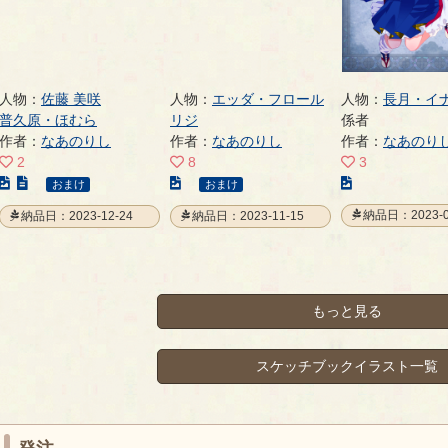
人物：
佐藤 美咲
人物：
エッダ・フロール
人物：
長月・イ
普久原・ほむら
リジ
係者
作者：
なあのりし
作者：
なあのりし
作者：
なあのり
2
8
3
こ
こ
こ
おまけ
おまけ
の
の
の
納品日：2023-0
納品日：2023-12-24
納品日：2023-11-15
イ
イ
イ
ラ
ラ
ラ
ス
ス
ス
ト
ト
ト
の
の
の
もっと見る
ペ
ペ
ペ
ー
ー
ー
スケッチブックイラスト一覧
ジ
ジ
ジ