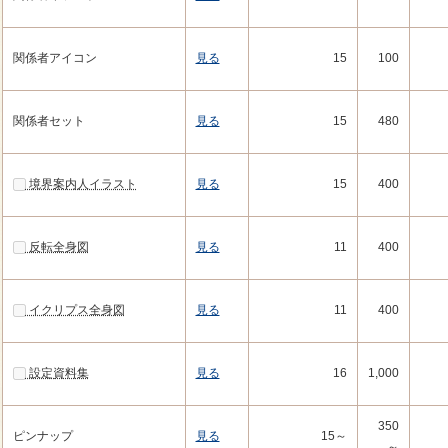
関係者アイコン
見る
15
100
関係者セット
見る
15
480
境界案内人イラスト
見る
15
400
反転全身図
見る
11
400
イクリプス全身図
見る
11
400
設定資料集
見る
16
1,000
350
ピンナップ
見る
15～
～