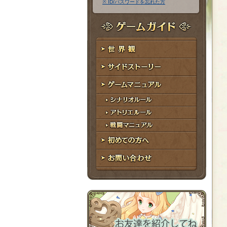
※ ID/パスワードを忘れた方
ア
ワ
ド
ー
レ
ド
ゲームガイド
ス
世界観
サイドストーリー
ゲームマニュアル
シナリオルール
アトリエルール
戦闘マニュアル
初めての方へ
お問い合わせ