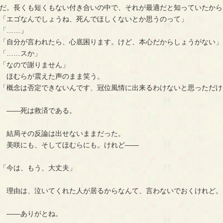
だ。長くも短くもない付き合いの中で、それが最適だと知っていたから
「エゴなんでしょうね、死んでほしくないとか思うのって」
「……」
「自分が言われたら、心底困ります。けど、本心だからしょうがない」
「……スか」
「なので謝りません」
ほむらが震えた声のまま笑う。
「概念は否定できないんです、冠位風情に出来るわけないと思っただけ
――死は救済である。
結局その反論は出せないままだった。
美咲にも、そしてほむらにも。けれど――
「今は、もう、大丈夫」
理由は、泣いてくれた人が居るからなんて、言わないでおくけれど。
――ありがとね。