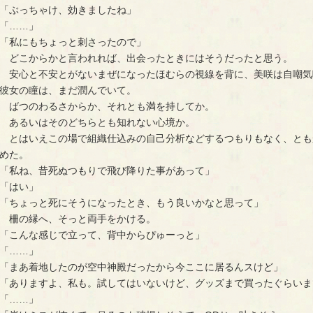
「ぶっちゃけ、効きましたね」
「……」
「私にもちょっと刺さったので」
どこからかと言われれば、出会ったときにはそうだったと思う。
安心と不安とがないまぜになったほむらの視線を背に、美咲は自嘲気
彼女の瞳は、まだ潤んでいて。
ばつのわるさからか、それとも満を持してか。
あるいはそのどちらとも知れない心境か。
とはいえこの場で組織仕込みの自己分析などするつもりもなく、とも
めた。
「私ね、昔死ぬつもりで飛び降りた事があって」
「はい」
「ちょっと死にそうになったとき、もう良いかなと思って」
柵の縁へ、そっと両手をかける。
「こんな感じで立って、背中からぴゅーっと」
「……」
「まあ着地したのが空中神殿だったから今ここに居るんスけど」
「ありますよ、私も。試してはいないけど、グッズまで買ったぐらいま
「……」