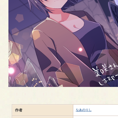
作者
なあのりし