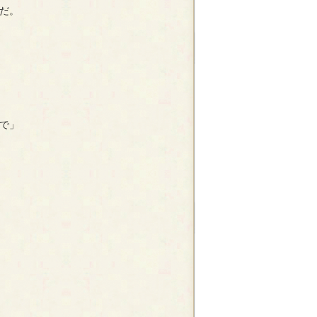
だ。
で」