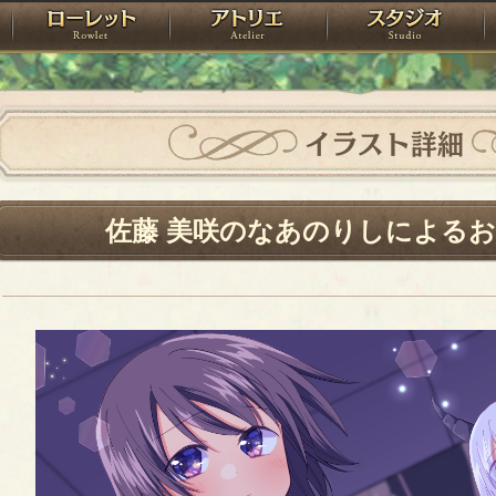
神殿
ローレット
アトリエ
raPartyProject
イラスト詳細
佐藤 美咲のなあのりしによる