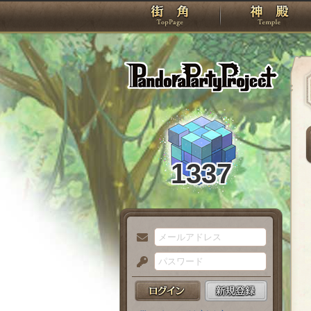
TOP
Pando
1337
メ
ー
パ
ル
ス