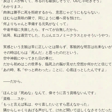
「炭はミスが怖くて、吊るのも破損しそうで、ODじゃ吐きそう」
「わかりまス」
「肉体は勝手に死を拒絶するから、意思じゃどうにもならない」
ほむらは美咲の隣で、同じように柵へ背を預けた。
「何よりちゃんと準備する元気がなくって」
中途半端に失敗したら、すべてが台無しだから。
「結局、私は過労でした。たぶんエコノミークラスとかそういうやつ」
実感という主観は常に正しいとは限らず、客観的な明言は出来ないが
その時ほむらは「死んだ」と思ったのだという。
空中神殿にやってきた日の事だ。
だから初めはこの世界を、臨死上の脳が見せた空想か何かだと信じて
「あの時、私『やっと終わった』ことに、心底ほっとしたんですよ」
――だから。
「ほんとは『死ぬな』なんて、偉そうに言う資格ないんです」
「資格……スか」
「もっと言えば私は、やり直したいとすら思えなかった」
隣からしゃくりあげる声がして、けれど聞いてほしくなさそうだった