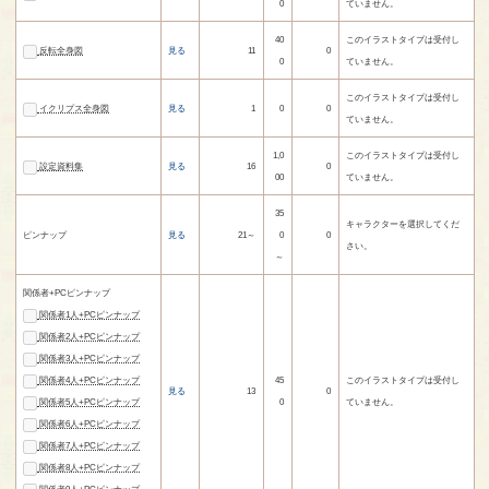
0
ていません。
40
このイラストタイプは受付し
反転全身図
見る
11
0
0
ていません。
このイラストタイプは受付し
イクリプス全身図
見る
1
0
0
ていません。
1,0
このイラストタイプは受付し
設定資料集
見る
16
0
00
ていません。
35
キャラクターを選択してくだ
ピンナップ
見る
21～
0
0
さい。
～
関係者+PCピンナップ
関係者1人+PCピンナップ
関係者2人+PCピンナップ
関係者3人+PCピンナップ
関係者4人+PCピンナップ
45
このイラストタイプは受付し
見る
13
0
関係者5人+PCピンナップ
0
ていません。
関係者6人+PCピンナップ
関係者7人+PCピンナップ
関係者8人+PCピンナップ