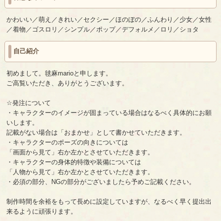
かわいい／萌え／きれい／セクシー／ほのぼの／ふんわり／少女／女性
／着物／ゴスロリ／シンプル／ポップ／デフォルメ／ロリ／ショタ
自己紹介
初めまして。毬麻marioと申します。
ご高覧いただき、ありがとうございます。
☆発注について
・キャラクターのイメージが固まっている場合はなるべく具体的にお願
いします。
記載がない場合は「おまかせ」として書かせていただきます。
・キャラクターのポーズの向きについては
「画面から見て」右か左かとさせていただきます。
・キャラクターの身体的特徴や装備については
「人物から見て」右か左かとさせていただきます。
・必須の部分、NGの部分がございましたら予めご記載ください。
制作時間を余裕をもって長めに設定していますが、なるべく早く提出出
来るように頑張ります。