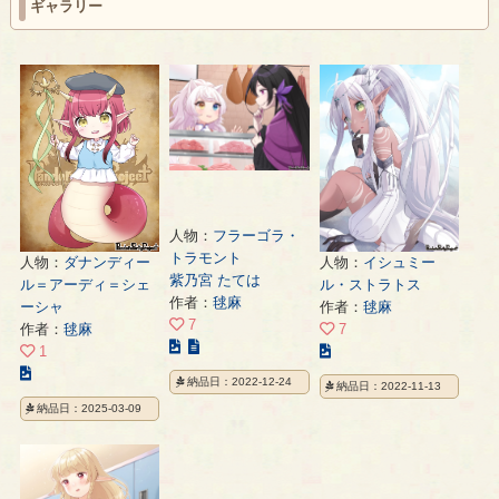
ギャラリー
人物：
フラーゴラ・
トラモント
人物：
ダナンディー
人物：
イシュミー
紫乃宮 たては
ル＝アーディ＝シェ
ル・ストラトス
作者：
毬麻
ーシャ
作者：
毬麻
7
作者：
毬麻
7
こ
こ
1
の
こ
の
納品日：2022-12-24
納品日：2022-11-13
イ
の
イ
納品日：2025-03-09
ラ
イ
ラ
ス
ラ
ス
ト
ス
ト
の
ト
の