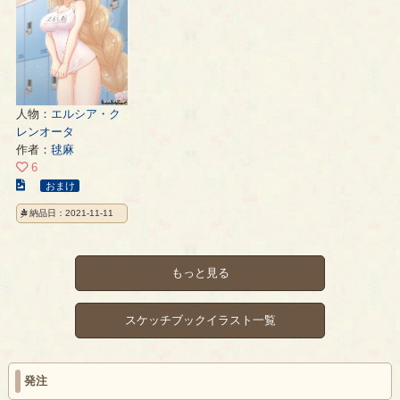
ペ
の
ペ
ー
ペ
ー
ジ
ー
ジ
ジ
人物：
エルシア・ク
レンオータ
作者：
毬麻
6
こ
おまけ
の
納品日：2021-11-11
イ
ラ
ス
もっと見る
ト
の
ペ
スケッチブックイラスト一覧
ー
ジ
発注