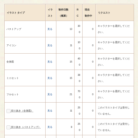
イラ
制作日数
R
現在
イラスト
タイプ
リクエスト
スト
（概算）
C
制作中
30
キャラクターを選択してくだ
バストアップ
見る
13
0
0
さい。
10
キャラクターを選択してくだ
アイコン
見る
11
0
0
さい。
40
キャラクターを選択してくだ
全身図
見る
15
0
0
さい。
38
キャラクターを選択してくだ
ミニセット
見る
15
0
0
さい。
70
キャラクターを選択してくだ
フルセット
見る
21
0
0
さい。
25
このイラストタイプは受付し
切り抜き（全身図）
見る
11
0
0
ていません。
25
このイラストタイプは受付し
切り抜き（バストアップ）
見る
8
0
0
ていません。