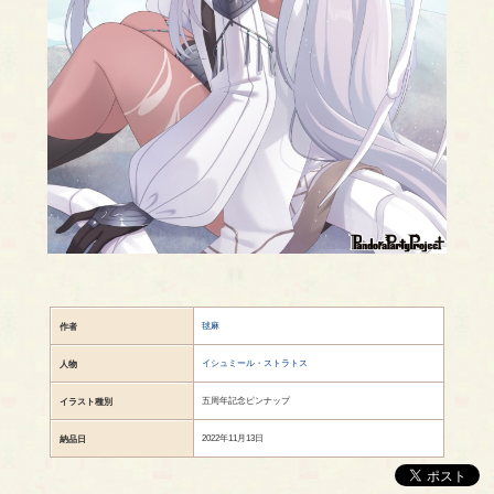
毬麻
作者
イシュミール・ストラトス
人物
五周年記念ピンナップ
イラスト種別
2022年11月13日
納品日