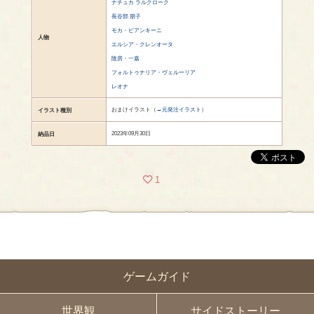
ナチュカ ラルクローク
長谷部 朋子
モカ・ビアンキーニ
人物
エルシア・クレンオータ
陰房・一嘉
フォルトゥナリア・ヴェルーリア
レオナ
おまけイラスト（
→元発注イラスト
）
イラスト種別
2023年09月30日
納品日
1
ゲームガイド
世界観
サイドストーリー