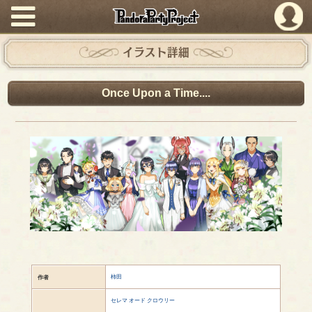
PandoraPartyProject
イラスト詳細
Once Upon a Time....
柿田
作者
セレマ オード クロウリー