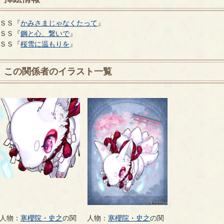
ＳＳ『
かみさまじゃなくたって
』
ＳＳ『
鋼と心、繋いで
』
ＳＳ『
桜雪に温もりを
』
この関係者のイラスト一覧
人物：
寒櫻院・史之
の関
人物：
寒櫻院・史之
の関