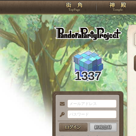
TOP
Pando
1337
メ
ー
パ
ル
ス