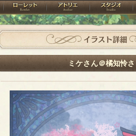
神殿
ローレット
アトリエ
raPartyProject
イラスト詳細
ミケさん＠橘知怜さ