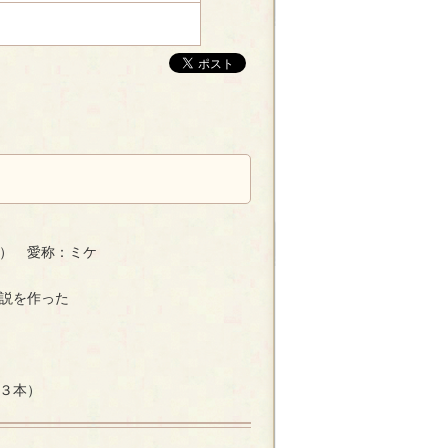
） 愛称：ミケ
説を作った
３本）