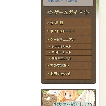
※ ID/パスワードを忘れた方
ア
ワ
ド
ー
レ
ド
ゲームガイド
ス
世界観
サイドストーリー
ゲームマニュアル
シナリオルール
アトリエルール
戦闘マニュアル
初めての方へ
お問い合わせ