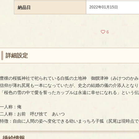
納品日
2022年01月15日
6
詳細設定
豊穣の桜狐神社で祀られている白狐の土地神 御饌津神（みけつのかみ
信仰が薄れ尻尾も一本になっていたが、史之の結婚の儀の介添人となり
「桜色の雪の中で愛を誓ったカップルは永遠に幸せになれる」という伝
一人称：俺
二人称：お前 呼び捨て あいつ
特徴：自由に人間の姿へ变化できる幼いまっちろ子狐（尻尾は現時点で
挿絵情報