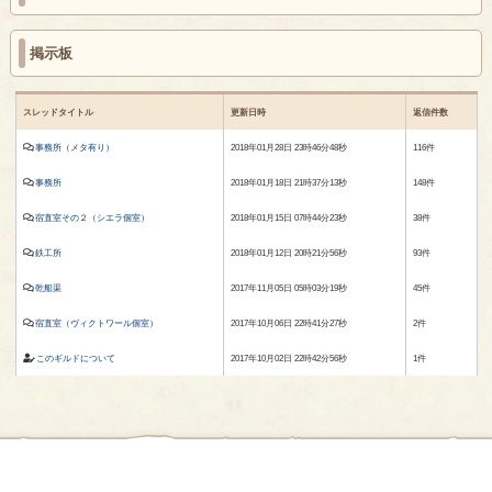
掲示板
スレッドタイトル
更新日時
返信件数
事務所（メタ有り）
2018年01月28日 23時46分48秒
116件
事務所
2018年01月18日 21時37分13秒
148件
宿直室その２（シエラ個室）
2018年01月15日 07時44分23秒
38件
鉄工所
2018年01月12日 20時21分56秒
93件
乾船渠
2017年11月05日 05時03分19秒
45件
宿直室（ヴィクトワール個室）
2017年10月06日 22時41分27秒
2件
このギルドについて
2017年10月02日 22時42分56秒
1件