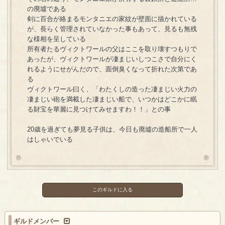
の廃墟である
剣に百合が絡まるモンタニエの家紋が壁面に描かれている
が、長らく管理されていなかった事もあって、見るも無残
な様相を呈している
所有者たるヴィクトワールの父はここを取り壊すつもりで
あったが、ヴィクトワールが凄まじいしつこさで自分にく
れるようにせがんだので、面倒臭くなって折れた次第であ
る
ヴィクトワール曰く、「わたくしの造った凄まじい火力の
凄まじい砲を満載した凄まじい船で、いつかはどこかに眠
る財宝を華麗に見つけてみせますわ！！」との事
20歳を過ぎても夢見る子供は、今日も廃墟の造船所で一人
はしゃいでいる
このギルドに入る
ギルドメンバー