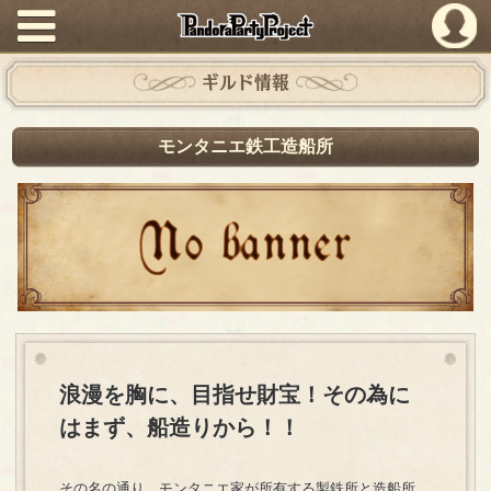
PandoraPartyProject
ギルド情報
モンタニエ鉄工造船所
浪漫を胸に、目指せ財宝！その為に
はまず、船造りから！！
その名の通り、モンタニエ家が所有する製鉄所と造船所…