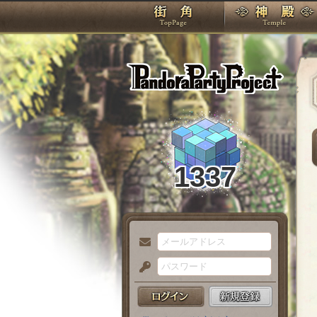
TOP
Pando
1337
メ
ー
パ
ル
ス