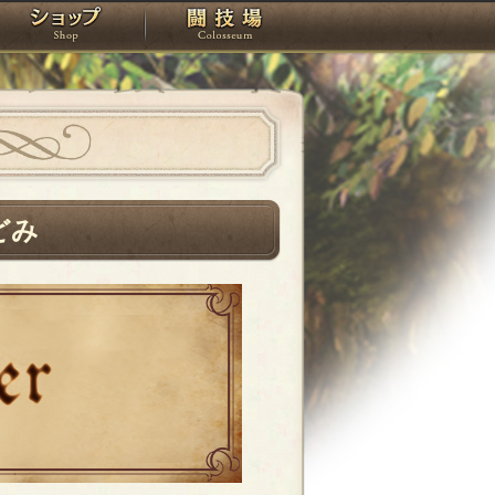
スタジオ
ショップ
闘技場
どみ