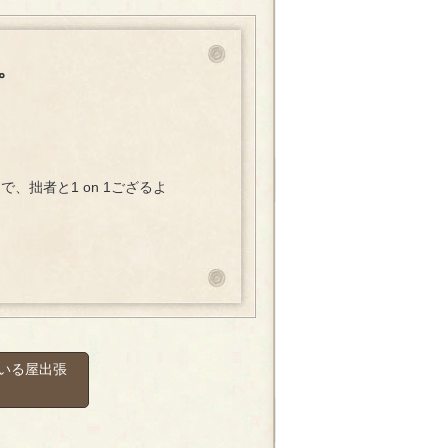
。
拙者と1 on 1ござるよ
いる屋出張