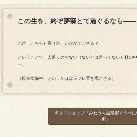
この生を、終ぞ夢寐とて過ぐるなら――
此岸（こちら）寄り道、いかがでござる？
ということで、人通りの少ない（ないとは言ってない）林の中で、
ー。
（現在準備中、というかほぼ仮プレ置き場ござる）
ギルドショップ『みねうち温泉郷すうべに
所』