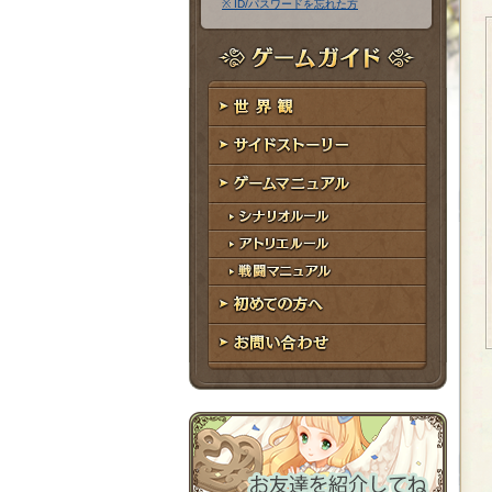
※ ID/パスワードを忘れた方
ア
ワ
ド
ー
レ
ド
ゲームガイド
ス
世界観
サイドストーリー
ゲームマニュアル
シナリオルール
アトリエルール
戦闘マニュアル
初めての方へ
お問い合わせ