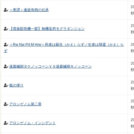
2
＜希譚＞逢坂有柄の伝承
2
【貴族邸危機一髪】無機妄想モグラダンジョン
＜Rw Nw Prt M Hrw＞死者は蘇生（かえ）らず／生者は帰還（かえ）ら
2
ず
2
迷森械樹タケノッコーンＶＳ迷森械樹キノッコーン
2
狐の便り
2
アロンゲノム第二章
2
アロンゲノム・インシデント