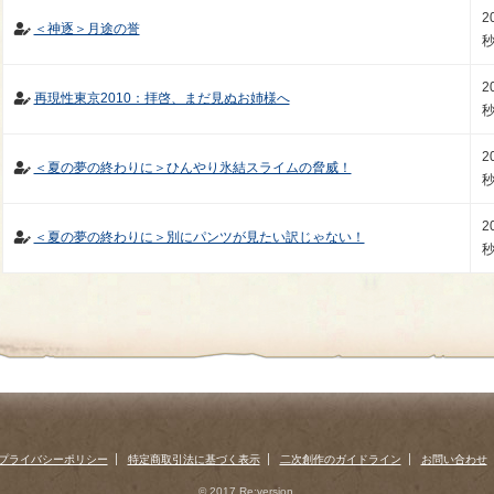
2
＜神逐＞月途の誉
2
再現性東京2010：拝啓、まだ見ぬお姉様へ
2
＜夏の夢の終わりに＞ひんやり氷結スライムの脅威！
2
＜夏の夢の終わりに＞別にパンツが見たい訳じゃない！
プライバシーポリシー
特定商取引法に基づく表示
二次創作のガイドライン
お問い合わせ
© 2017 Re:version.