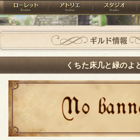
神殿
ローレット
アトリエ
raPartyProject
ギルド情報
くちた床几と緑のよ