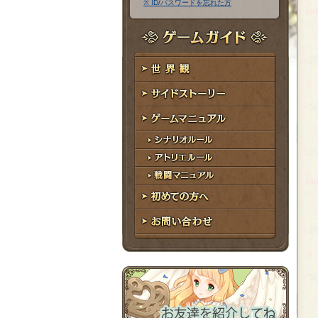
※ ID/パスワードを忘れた方
ア
ワ
ド
ー
レ
ド
ゲームガイド
ス
世界観
サイドストーリー
ゲームマニュアル
シナリオルール
アトリエルール
戦闘マニュアル
初めての方へ
お問い合わせ