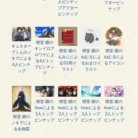
人ピンナッ
フターピン
プアフター
ナップ
ピンナップ
燈堂 廻の
ギュスター
キンイロア
燈堂 廻の
燈堂 廻の
燈堂 廻の
ブくんのノ
ロワナによ
もみじによ
ねむるによ
ねむるによ
キアによる
る4人トッ
るSS用イ
るおまけイ
るアイコン
4人ピンナ
プピンナッ
ラスト
ラスト
ップ
プ
燈堂 廻の
燈堂 廻の
燈堂 廻の
燈堂 廻の
tsuvによる
tsuvによる
tsuvによる
tsuvによる
2人トップ
2人トップ
2人トップ
2人トップ
燈堂 廻の
ピンナップ
ピンナップ
ピンナップ
ピンナップ
ノキアによ
る全身図