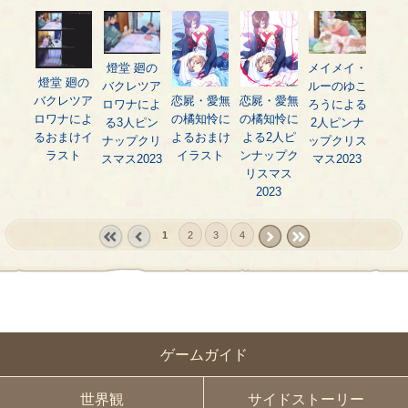
燈堂 廻の
メイメイ・
燈堂 廻の
バクレツア
ルーのゆこ
バクレツア
恋屍・愛無
恋屍・愛無
ロワナによ
ろうによる
ロワナによ
の橘知怜に
の橘知怜に
る3人ピン
2人ピンナ
るおまけイ
よるおまけ
よる2人ピ
ナップクリ
ップクリス
ラスト
イラスト
ンナップク
スマス2023
マス2023
リスマス
2023
1
2
3
4
« first
‹
next ›
last »
prev
ゲームガイド
世界観
サイドストーリー