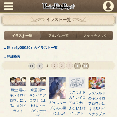
PandoraPartyProject
イラスト一覧
イラスト一覧
アルバム一覧
スケッチブック
→廻（p3y000160）のイラスト一覧
→詳細検索
1
2
3
4
« first
‹
next ›
last »
prev
燈堂 廻の
燈堂 廻の
ラズワルド
ラズワルド
キンイロア
キンイロア
のキンイロ
のキンイロ
ロワナによ
ロワナによ
ギュスター
アロワナに
アロワナに
るおまけイ
る3人トッ
ブくんの里
よるおまけ
よる5人ピ
ラスト
プピンナッ
一による4
イラスト
ンナップア
プ