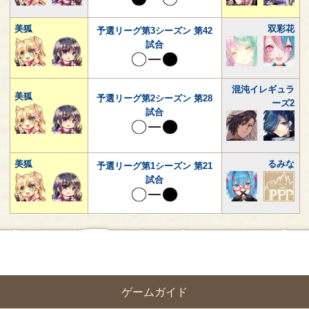
美狐
双彩花
予選リーグ第3シーズン 第42
試合
混沌イレギュラ
美狐
予選リーグ第2シーズン 第28
ーズ2
試合
美狐
るみな
予選リーグ第1シーズン 第21
試合
ゲームガイド