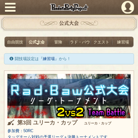
PandoraPartyProject
公式大会
自由競技
公式大会
冒険
ラド・バウ
クエスト
練習場
闘技場設定は『
練習場
』から！
第3回 ユリーカ・カップ
ユリーカ・カップ
参加費：50RC
タッグチーム対戦の予選リーグ＋決勝トーナメントです