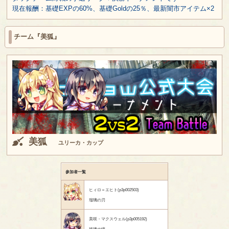
現在報酬：基礎EXPの60%、基礎Goldの25％、最新闇市アイテム×2
チーム『美狐』
美狐
ユリーカ・カップ
参加者一覧
ヒィロ＝エヒト(p3p002503)
瑠璃の刃
美咲・マクスウェル(p3p005192)
玻璃の瞳