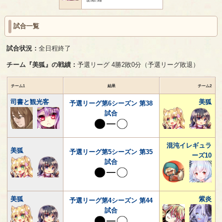
試合一覧
試合状況：
全日程終了
チーム『美狐』の戦績：
予選リーグ 4勝2敗0分（予選リーグ敗退）
チーム1
結果
チーム2
司書と観光客
美狐
予選リーグ第6シーズン 第38
試合
混沌イレギュラ
美狐
予選リーグ第5シーズン 第35
ーズ10
試合
美狐
紫炎
予選リーグ第4シーズン 第44
試合