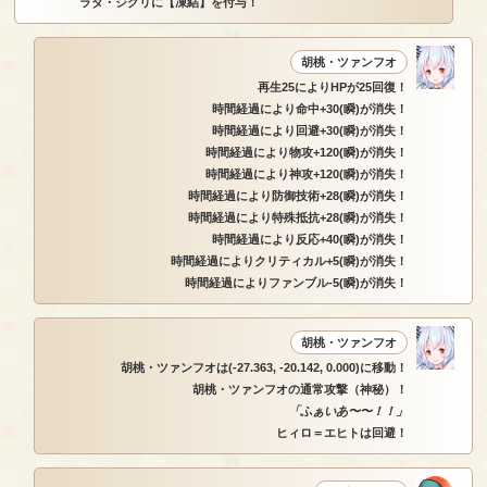
ラダ・ジグリに【凍結】を付与！
胡桃・ツァンフオ
再生25によりHPが25回復！
時間経過により命中+30(瞬)が消失！
時間経過により回避+30(瞬)が消失！
時間経過により物攻+120(瞬)が消失！
時間経過により神攻+120(瞬)が消失！
時間経過により防御技術+28(瞬)が消失！
時間経過により特殊抵抗+28(瞬)が消失！
時間経過により反応+40(瞬)が消失！
時間経過によりクリティカル+5(瞬)が消失！
時間経過によりファンブル-5(瞬)が消失！
胡桃・ツァンフオ
胡桃・ツァンフオは(-27.363, -20.142, 0.000)に移動！
胡桃・ツァンフオの通常攻撃（神秘）！
「ふぁいあ〜〜！！」
ヒィロ＝エヒトは回避！