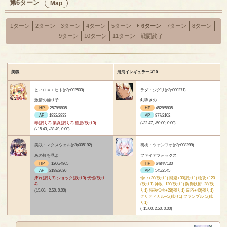
第6ターン
Map
1ターン
2ターン
3ターン
4ターン
5ターン
6ターン
7ターン
8ターン
9ターン
10ターン
11ターン
戦闘終了
美狐
混沌イレギュラーズ10
ヒィロ＝エヒト(p3p002503)
ラダ・ジグリ(p3p000271)
激情の踊り子
剣砕きの
HP
2578/6805
HP
4528/5805
AP
1832/2833
AP
877/2102
毒(残り3) 業炎(残り3) 窒息(残り3)
(-32.47, -50.00, 0.00)
(-15.43, -38.49, 0.00)
美咲・マクスウェル(p3p005192)
胡桃・ツァンフオ(p3p008299)
あの虹を見よ
ファイアフォックス
HP
-1206/4865
HP
6484/7130
AP
2198/2630
AP
545/2545
痺れ(残り7) ショック(残り3) 恍惚(残り
命中+30(残り1) 回避+30(残り1) 物攻+120
4)
(残り1) 神攻+120(残り1) 防御技術+28(残
(15.00, -2.50, 0.00)
り1) 特殊抵抗+28(残り1) 反応+40(残り1)
クリティカル+5(残り1) ファンブル-5(残
り1)
(-15.00, 2.50, 0.00)