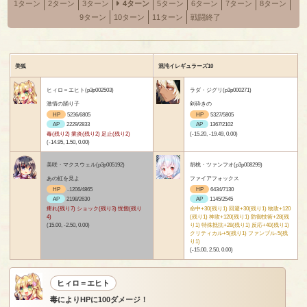
1ターン
2ターン
3ターン
4ターン
5ターン
6ターン
7ターン
8ターン
9ターン
10ターン
11ターン
戦闘終了
美狐
混沌イレギュラーズ10
ヒィロ＝エヒト(p3p002503)
ラダ・ジグリ(p3p000271)
激情の踊り子
剣砕きの
HP
5236/6805
HP
5327/5805
AP
2229/2833
AP
1367/2102
毒(残り2) 業炎(残り2) 足止(残り2)
(-15.20, -19.49, 0.00)
(-14.95, 1.50, 0.00)
美咲・マクスウェル(p3p005192)
胡桃・ツァンフオ(p3p008299)
あの虹を見よ
ファイアフォックス
HP
-1206/4865
HP
6434/7130
AP
2198/2630
AP
1145/2545
痺れ(残り7) ショック(残り3) 恍惚(残り
命中+30(残り1) 回避+30(残り1) 物攻+120
4)
(残り1) 神攻+120(残り1) 防御技術+28(残
(15.00, -2.50, 0.00)
り1) 特殊抵抗+28(残り1) 反応+40(残り1)
クリティカル+5(残り1) ファンブル-5(残
り1)
(-15.00, 2.50, 0.00)
ヒィロ＝エヒト
毒によりHPに100ダメージ！