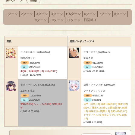
Map
1ターン
2ターン
3ターン
4ターン
5ターン
6ターン
7ターン
8ターン
9ターン
10ターン
11ターン
戦闘終了
美狐
混沌イレギュラーズ10
ヒィロ＝エヒト(p3p002503)
ラダ・ジグリ(p3p000271)
激情の踊り子
剣砕きの
HP
3616/6805
HP
5137/5805
AP
2072/2833
AP
1122/2102
毒(残り1) 業炎(残り1) 足止(残り1)
(-15.45, -39.49, 0.00)
(-15.19, -18.49, 0.00)
美咲・マクスウェル(p3p005192)
胡桃・ツァンフオ(p3p008299)
あの虹を見よ
ファイアフォックス
HP
-1206/4865
HP
6459/7130
AP
2198/2630
AP
845/2545
痺れ(残り7) ショック(残り3) 恍惚(残り
命中+30(残り1) 回避+30(残り1) 物攻+120
4)
(残り1) 神攻+120(残り1) 防御技術+28(残
(15.00, -2.50, 0.00)
り1) 特殊抵抗+28(残り1) 反応+40(残り1)
クリティカル+5(残り1) ファンブル-5(残
り1)
(-15.00, 2.50, 0.00)