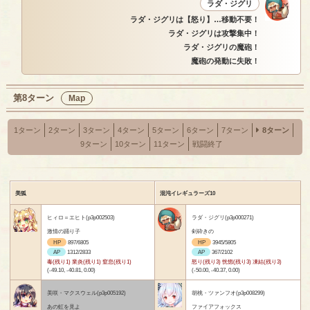
ラダ・ジグリ
ラダ・ジグリは【怒り】…移動不要！
ラダ・ジグリは攻撃集中！
ラダ・ジグリの魔砲！
魔砲の発動に失敗！
第8ターン
Map
1ターン
2ターン
3ターン
4ターン
5ターン
6ターン
7ターン
8ターン
9ターン
10ターン
11ターン
戦闘終了
美狐
混沌イレギュラーズ10
ヒィロ＝エヒト(p3p002503)
ラダ・ジグリ(p3p000271)
激情の踊り子
剣砕きの
HP
897/6805
HP
3945/5805
AP
1312/2833
AP
367/2102
毒(残り1) 業炎(残り1) 窒息(残り1)
怒り(残り3) 恍惚(残り3) 凍結(残り3)
(-49.10, -40.81, 0.00)
(-50.00, -40.37, 0.00)
美咲・マクスウェル(p3p005192)
胡桃・ツァンフオ(p3p008299)
あの虹を見よ
ファイアフォックス