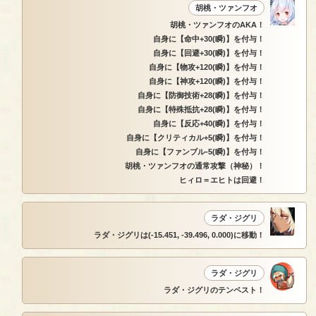
胡桃・ツァンフオ
胡桃・ツァンフオのAKA！
自身に【命中+30(瞬)】を付与！
自身に【回避+30(瞬)】を付与！
自身に【物攻+120(瞬)】を付与！
自身に【神攻+120(瞬)】を付与！
自身に【防御技術+28(瞬)】を付与！
自身に【特殊抵抗+28(瞬)】を付与！
自身に【反応+40(瞬)】を付与！
自身に【クリティカル+5(瞬)】を付与！
自身に【ファンブル-5(瞬)】を付与！
胡桃・ツァンフオの通常攻撃（神秘）！
ヒィロ＝エヒトは回避！
ラダ・ジグリ
ラダ・ジグリは(-15.451, -39.496, 0.000)に移動！
ラダ・ジグリ
ラダ・ジグリのテンペスト！