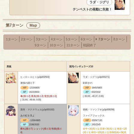
ラダ・ジグリ
テンペストの発動に失敗！
第7ターン
Map
1ターン
2ターン
3ターン
4ターン
5ターン
6ターン
7ターン
8ターン
9ターン
10ターン
11ターン
戦闘終了
美狐
混沌イレギュラーズ10
ヒィロ＝エヒト(p3p002503)
ラダ・ジグリ(p3p000271)
激情の踊り子
剣砕きの
HP
1215/6805
HP
3945/5805
AP
1622/2833
AP
632/2102
毒(残り2) 業炎(残り2) 窒息(残り2)
(-50.00, -40.37, 0.00)
(-31.64, -49.44, 0.00)
美咲・マクスウェル(p3p005192)
胡桃・ツァンフオ(p3p008299)
あの虹を見よ
ファイアフォックス
HP
-1206/4865
HP
6509/7130
AP
2198/2630
AP
245/2545
痺れ(残り7) ショック(残り3) 恍惚(残り
命中+30(残り1) 回避+30(残り1) 物攻+120
4)
(残り1) 神攻+120(残り1) 防御技術+28(残