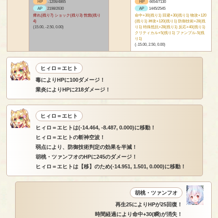
HP
-1206/4865
HP
6654/7130
AP
2198/2630
AP
1445/2545
痺れ(残り7) ショック(残り3) 恍惚(残り
命中+30(残り1) 回避+30(残り1) 物攻+120
4)
(残り1) 神攻+120(残り1) 防御技術+28(残
(15.00, -2.50, 0.00)
り1) 特殊抵抗+28(残り1) 反応+40(残り1)
クリティカル+5(残り1) ファンブル-5(残
り1)
(-15.00, 2.50, 0.00)
ヒィロ＝エヒト
毒によりHPに100ダメージ！
業炎によりHPに218ダメージ！
ヒィロ＝エヒト
ヒィロ＝エヒトは(-14.464, -8.487, 0.000)に移動！
ヒィロ＝エヒトの斬神空波！
弱点により、防御技術判定の効果を半減！
胡桃・ツァンフオのHPに245のダメージ！
ヒィロ＝エヒトは【移】のため(-14.951, 1.501, 0.000)に移動！
胡桃・ツァンフオ
再生25によりHPが25回復！
時間経過により命中+30(瞬)が消失！