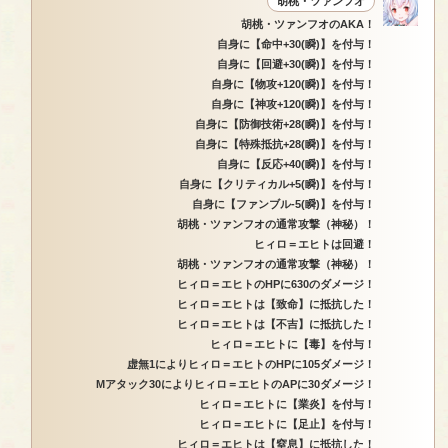
胡桃・ツァンフオ
胡桃・ツァンフオのAKA！
自身に【命中+30(瞬)】を付与！
自身に【回避+30(瞬)】を付与！
自身に【物攻+120(瞬)】を付与！
自身に【神攻+120(瞬)】を付与！
自身に【防御技術+28(瞬)】を付与！
自身に【特殊抵抗+28(瞬)】を付与！
自身に【反応+40(瞬)】を付与！
自身に【クリティカル+5(瞬)】を付与！
自身に【ファンブル-5(瞬)】を付与！
胡桃・ツァンフオの通常攻撃（神秘）！
ヒィロ＝エヒトは回避！
胡桃・ツァンフオの通常攻撃（神秘）！
ヒィロ＝エヒトのHPに630のダメージ！
ヒィロ＝エヒトは【致命】に抵抗した！
ヒィロ＝エヒトは【不吉】に抵抗した！
ヒィロ＝エヒトに【毒】を付与！
虚無1によりヒィロ＝エヒトのHPに105ダメージ！
Mアタック30によりヒィロ＝エヒトのAPに30ダメージ！
ヒィロ＝エヒトに【業炎】を付与！
ヒィロ＝エヒトに【足止】を付与！
ヒィロ＝エヒトは【窒息】に抵抗した！