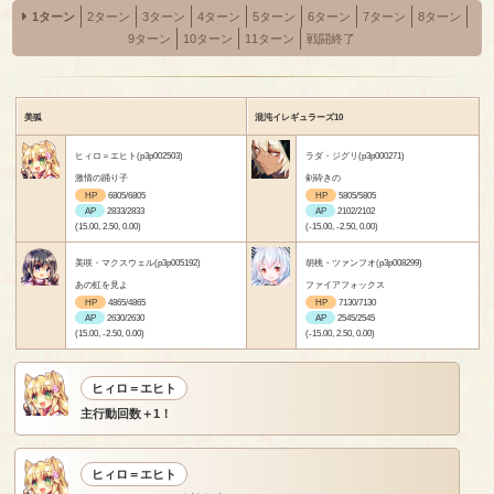
1ターン
2ターン
3ターン
4ターン
5ターン
6ターン
7ターン
8ターン
9ターン
10ターン
11ターン
戦闘終了
美狐
混沌イレギュラーズ10
ヒィロ＝エヒト(p3p002503)
ラダ・ジグリ(p3p000271)
激情の踊り子
剣砕きの
HP
6805/6805
HP
5805/5805
AP
2833/2833
AP
2102/2102
(15.00, 2.50, 0.00)
(-15.00, -2.50, 0.00)
美咲・マクスウェル(p3p005192)
胡桃・ツァンフオ(p3p008299)
あの虹を見よ
ファイアフォックス
HP
4865/4865
HP
7130/7130
AP
2630/2630
AP
2545/2545
(15.00, -2.50, 0.00)
(-15.00, 2.50, 0.00)
ヒィロ＝エヒト
主行動回数＋1！
ヒィロ＝エヒト