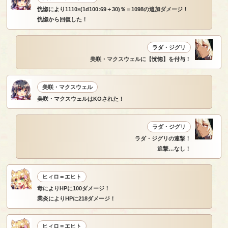
恍惚により1110×(1d100:69＋30)％＝1098の追加ダメージ！
恍惚から回復した！
ラダ・ジグリ
美咲・マクスウェルに【恍惚】を付与！
美咲・マクスウェル
美咲・マクスウェルはKOされた！
ラダ・ジグリ
ラダ・ジグリの連撃！
追撃…なし！
ヒィロ＝エヒト
毒によりHPに100ダメージ！
業炎によりHPに218ダメージ！
ヒィロ＝エヒト