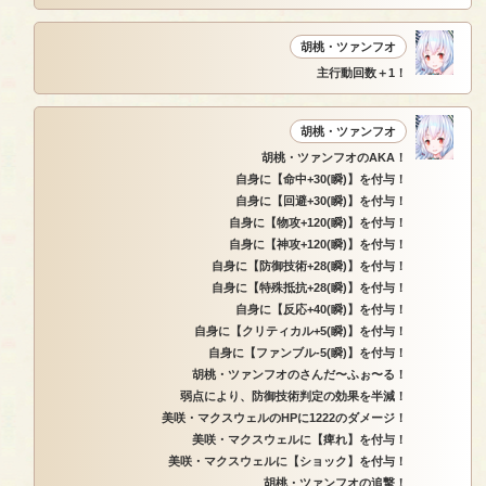
胡桃・ツァンフオ
主行動回数＋1！
胡桃・ツァンフオ
胡桃・ツァンフオのAKA！
自身に【命中+30(瞬)】を付与！
自身に【回避+30(瞬)】を付与！
自身に【物攻+120(瞬)】を付与！
自身に【神攻+120(瞬)】を付与！
自身に【防御技術+28(瞬)】を付与！
自身に【特殊抵抗+28(瞬)】を付与！
自身に【反応+40(瞬)】を付与！
自身に【クリティカル+5(瞬)】を付与！
自身に【ファンブル-5(瞬)】を付与！
胡桃・ツァンフオのさんだ〜ふぉ〜る！
弱点により、防御技術判定の効果を半減！
美咲・マクスウェルのHPに1222のダメージ！
美咲・マクスウェルに【痺れ】を付与！
美咲・マクスウェルに【ショック】を付与！
胡桃・ツァンフオの追撃！