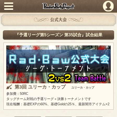
PandoraPartyProject
公式大会
『予選リーグ第5シーズン 第35試合』試合結果
第3回 ユリーカ・カップ
ユリーカ・カップ
参加費：50RC
タッグチーム対戦の予選リーグ＋決勝トーナメントです
現在報酬：基礎EXPの60%、基礎Goldの25％、最新闇市アイテム×2