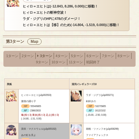
ヒィロ＝エヒトは(-12.843, 8.286, 0.000)に移動！
ヒィロ＝エヒトの斬神空波！
ラダ・ジグリのHPに478のダメージ！
ヒィロ＝エヒトは【移】のため(-14.804, -1.519, 0.000)に移動！
第3ターン
Map
1ターン
2ターン
3ターン
4ターン
5ターン
6ターン
7ターン
8ターン
9ターン
10ターン
11ターン
戦闘終了
美狐
混沌イレギュラーズ10
ヒィロ＝エヒト(p3p002503)
ラダ・ジグリ(p3p000271)
激情の踊り子
剣砕きの
HP
5554/6805
HP
5327/5805
AP
2386/2833
AP
1612/2102
毒(残り3) 業炎(残り3) 足止(残り3)
(-15.00, -2.50, 0.00)
(-14.80, -1.51, 0.00)
美咲・マクスウェル(p3p005192)
胡桃・ツァンフオ(p3p008299)
あの虹を見よ
ファイアフォックス