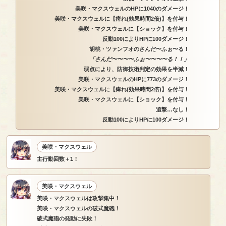
美咲・マクスウェルのHPに1040のダメージ！
美咲・マクスウェルに【痺れ(効果時間2倍)】を付与！
美咲・マクスウェルに【ショック】を付与！
反動100によりHPに100ダメージ！
胡桃・ツァンフオのさんだ〜ふぉ〜る！
「さんだ〜〜〜〜ふぉ〜〜〜〜る！！」
弱点により、防御技術判定の効果を半減！
美咲・マクスウェルのHPに773のダメージ！
美咲・マクスウェルに【痺れ(効果時間2倍)】を付与！
美咲・マクスウェルに【ショック】を付与！
追撃…なし！
反動100によりHPに100ダメージ！
美咲・マクスウェル
主行動回数＋1！
美咲・マクスウェル
美咲・マクスウェルは攻撃集中！
美咲・マクスウェルの破式魔砲！
破式魔砲の発動に失敗！