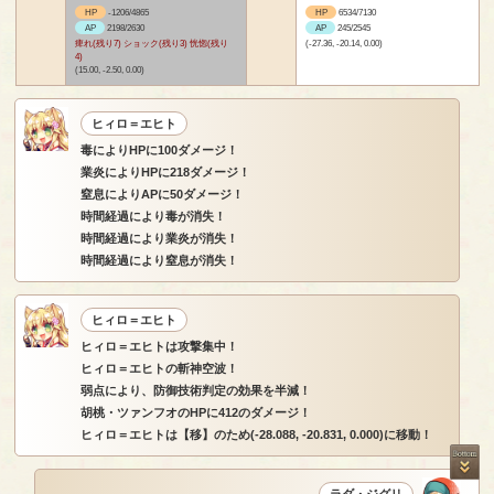
HP
-1206/4865
HP
6534/7130
AP
2198/2630
AP
245/2545
痺れ(残り7) ショック(残り3) 恍惚(残り
(-27.36, -20.14, 0.00)
4)
(15.00, -2.50, 0.00)
ヒィロ＝エヒト
毒によりHPに100ダメージ！
業炎によりHPに218ダメージ！
窒息によりAPに50ダメージ！
時間経過により毒が消失！
時間経過により業炎が消失！
時間経過により窒息が消失！
ヒィロ＝エヒト
ヒィロ＝エヒトは攻撃集中！
ヒィロ＝エヒトの斬神空波！
弱点により、防御技術判定の効果を半減！
胡桃・ツァンフオのHPに412のダメージ！
ヒィロ＝エヒトは【移】のため(-28.088, -20.831, 0.000)に移動！