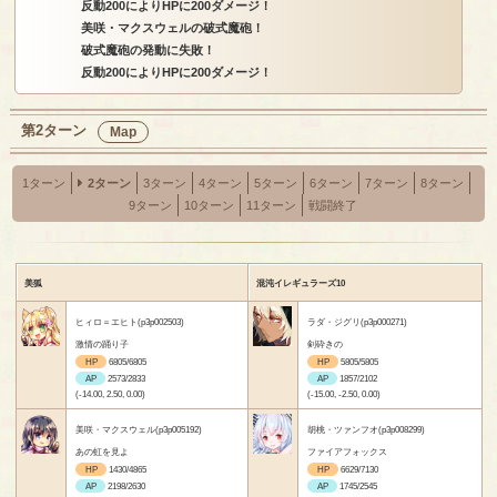
反動200によりHPに200ダメージ！
美咲・マクスウェルの破式魔砲！
破式魔砲の発動に失敗！
反動200によりHPに200ダメージ！
第2ターン
Map
1ターン
2ターン
3ターン
4ターン
5ターン
6ターン
7ターン
8ターン
9ターン
10ターン
11ターン
戦闘終了
美狐
混沌イレギュラーズ10
ヒィロ＝エヒト(p3p002503)
ラダ・ジグリ(p3p000271)
激情の踊り子
剣砕きの
HP
6805/6805
HP
5805/5805
AP
2573/2833
AP
1857/2102
(-14.00, 2.50, 0.00)
(-15.00, -2.50, 0.00)
美咲・マクスウェル(p3p005192)
胡桃・ツァンフオ(p3p008299)
あの虹を見よ
ファイアフォックス
HP
1430/4865
HP
6629/7130
AP
2198/2630
AP
1745/2545