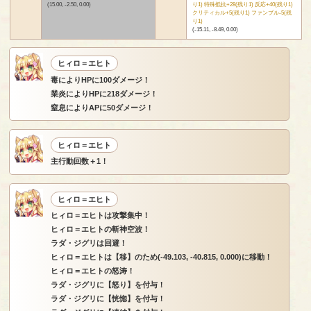
(15.00, -2.50, 0.00)
り1) 特殊抵抗+28(残り1) 反応+40(残り1)
クリティカル+5(残り1) ファンブル-5(残
り1)
(-15.11, -8.49, 0.00)
ヒィロ＝エヒト
毒によりHPに100ダメージ！
業炎によりHPに218ダメージ！
窒息によりAPに50ダメージ！
ヒィロ＝エヒト
主行動回数＋1！
ヒィロ＝エヒト
ヒィロ＝エヒトは攻撃集中！
ヒィロ＝エヒトの斬神空波！
ラダ・ジグリは回避！
ヒィロ＝エヒトは【移】のため(-49.103, -40.815, 0.000)に移動！
ヒィロ＝エヒトの怒涛！
ラダ・ジグリに【怒り】を付与！
ラダ・ジグリに【恍惚】を付与！