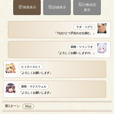
行動決定
簡易表示
詳細表示
表示
ラダ・ジグリ
「ではひとつ手合わせを頼む。」
胡桃・ツァンフオ
「よろしくお願いしますの。」
ヒィロ＝エヒト
「よろしくお願いします」
美咲・マクスウェル
「よろしくお願いします」
第1ターン
Map