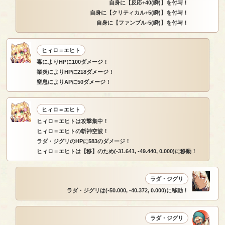
自身に【反応+40(瞬)】を付与！
自身に【クリティカル+5(瞬)】を付与！
自身に【ファンブル-5(瞬)】を付与！
ヒィロ＝エヒト
毒によりHPに100ダメージ！
業炎によりHPに218ダメージ！
窒息によりAPに50ダメージ！
ヒィロ＝エヒト
ヒィロ＝エヒトは攻撃集中！
ヒィロ＝エヒトの斬神空波！
ラダ・ジグリのHPに583のダメージ！
ヒィロ＝エヒトは【移】のため(-31.641, -49.440, 0.000)に移動！
ラダ・ジグリ
ラダ・ジグリは(-50.000, -40.372, 0.000)に移動！
ラダ・ジグリ