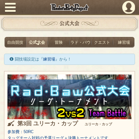
PandoraPartyProject
公式大会
自由競技
公式大会
冒険
ラド・バウ
クエスト
練習場
闘技場設定は『
練習場
』から！
第3回 ユリーカ・カップ
ユリーカ・カップ
参加費：50RC
タッグチーム対戦の予選リーグ＋決勝トーナメントです