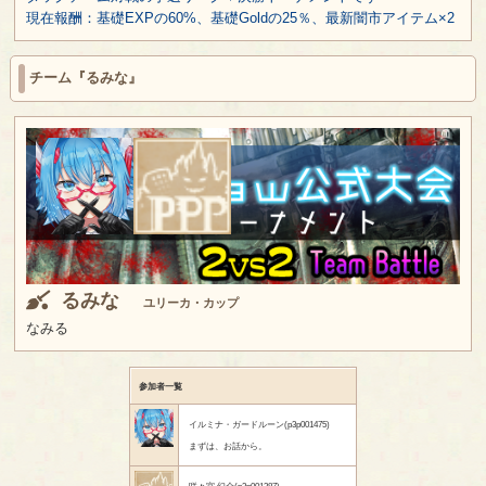
現在報酬：基礎EXPの60%、基礎Goldの25％、最新闇市アイテム×2
チーム『るみな』
るみな
ユリーカ・カップ
なみる
参加者一覧
イルミナ・ガードルーン(p3p001475)
まずは、お話から。
咲々宮 幻介(p3p001387)