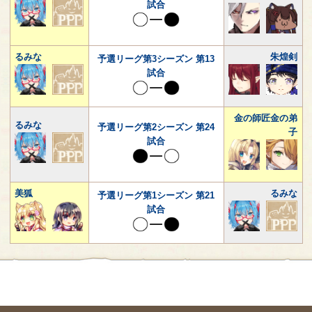
試合
るみな
朱煌剣
予選リーグ第3シーズン 第13
試合
金の師匠金の弟
るみな
予選リーグ第2シーズン 第24
子
試合
美狐
るみな
予選リーグ第1シーズン 第21
試合