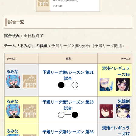
刀身不屈
試合一覧
試合状況：
全日程終了
チーム『るみな』の戦績：
予選リーグ 3勝3敗0分（予選リーグ敗退）
チーム1
結果
チーム2
混沌イレギュラ
るみな
予選リーグ第6シーズン 第31
ーズ16
試合
るみな
朱煌剣
予選リーグ第5シーズン 第23
試合
混沌イレギュラ
るみな
予選リーグ第4シーズン 第26
ーズ17