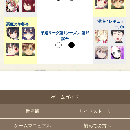
混沌イレギュラ
悪魔の午餐会
ーズ8
予選リーグ第1シーズン 第15
試合
ゲームガイド
世界観
サイドストーリー
ゲームマニュアル
初めての方へ