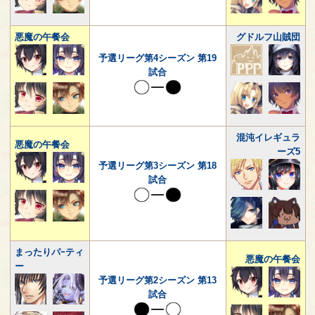
悪魔の午餐会
グドルフ山賊団
予選リーグ第4シーズン 第19
試合
混沌イレギュラ
悪魔の午餐会
ーズ5
予選リーグ第3シーズン 第18
試合
まったりパｰティ
悪魔の午餐会
ー
予選リーグ第2シーズン 第13
試合