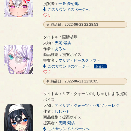
00:00
提案者：
一条 夢心地
/
このサウンドのページへ
00:04
5
納品日：2022-06-23 22:28:53
タイトル：闘牌胡蝶
人物：
天閖 紫紡
作者：
あろん
闘牌胡蝶
- あろん
商品種別：提案ボイス
00:00
提案者：
マリア・ピースクラフト
/
このサウンドのページへ
00:29
おまけ
2
納品日：2022-06-21 22:30:05
タイトル：リア・クォーツのししゃもによる提案
ボイス
人物：
アベリア・クォーツ・バルツァーレク
作者：
ししゃも
リア・クォーツのししゃもによる提案ボイス
- ししゃも
商品種別：提案ボイス
00:00
提案者：
天閖 紫紡
/
00:05
このサウンドのページへ