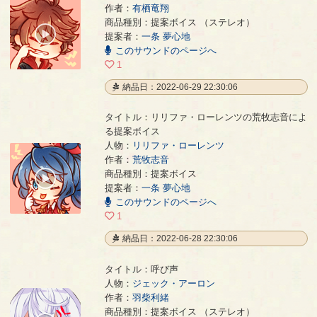
作者：
有栖竜翔
5周年！
- 有栖竜翔
商品種別：提案ボイス （ステレオ）
00:00
提案者：
一条 夢心地
/
このサウンドのページへ
00:04
1
納品日：2022-06-29 22:30:06
タイトル：リリファ・ローレンツの荒牧志音によ
る提案ボイス
人物：
リリファ・ローレンツ
作者：
荒牧志音
リリファ・ローレンツの荒牧志音による提案ボイス
- 荒牧志音
商品種別：提案ボイス
00:00
提案者：
一条 夢心地
/
00:04
このサウンドのページへ
1
納品日：2022-06-28 22:30:06
タイトル：呼び声
人物：
ジェック・アーロン
作者：
羽柴利緒
呼び声
- 羽柴利緒
商品種別：提案ボイス （ステレオ）