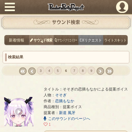
PandoraPartyProject
サウンド検索
新着情報
サウンド検索
サウンドクリエイター
EXリクエスト
ライトスキット
検索結果
3
4
5
6
7
8
9
« first
‹
next ›
last »
prev
タイトル：そそぎの恋摘もなかによる提案ボイス
人物：
そそぎ
作者：
恋摘もなか
そそぎの恋摘もなかによる提案ボイス
- 恋摘もなか
商品種別：提案ボイス
00:00
提案者：
新道 風牙
/
このサウンドのページへ
00:03
1