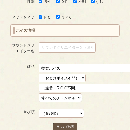
性別
男性
女性
不明
なし
ＰＣ・ＮＰＣ
ＰＣ
ＮＰＣ
ボイス情報
サウンドクリ
エイター名
商品
並び順
サウンド検索