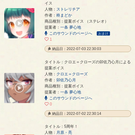
イス
人物：
ストレリチア
作者：
柊まどか
ストレリチアの柊まどかによる提案ボイス
- 柊まどか
商品種別：提案ボイス （ステレオ）
00:00
提案者：
一条 夢心地
/
00:03
このサウンドのページへ
おまけ
1
納品日：2022-07-03 22:30:03
タイトル：クロエ＝クローズの卯佐乃心月による
提案ボイス
人物：
クロエ＝クローズ
作者：
卯佐乃心月
クロエ＝クローズの卯佐乃心月による提案ボイス
- 卯佐乃心月
商品種別：提案ボイス
00:00
提案者：
一条 夢心地
/
00:03
このサウンドのページへ
0
納品日：2022-07-02 22:30:14
タイトル：5周年！
人物：
月原・亮