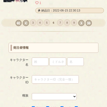
1
納品日：2022-06-15 22:30:13
3
4
5
6
7
8
9
« first
‹
next ›
last »
prev
発注者情報
キャラクター
名
キャラクター
ID
種族